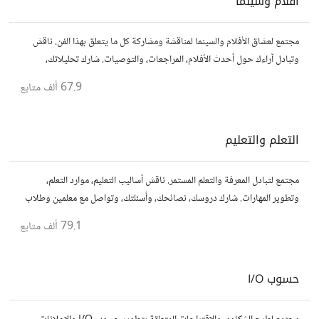
أفلام وسينما
مجتمع لعشاق الأفلام والسينما لمناقشة ومشاركة كل ما يتعلق بهذا الفن. ناقش
وتبادل آراءك حول أحدث الأفلام، المراجعات، والتوصيات. شارك تحليلاتك،
قصصك، واستمتع بنقاشات حول الأفلام والمخرجين والسيناريوهات.
67.9 ألف
متابع
التعلم والتعليم
مجتمع لتبادل المعرفة والتعلم المستمر. ناقش أساليب التعليم، موارد التعلم،
وتطوير المهارات. شارك دروسك، نصائحك، وأسئلتك، وتواصل مع معلمين وطلاب
يسعون لتحقيق المعرفة والتفوق.
79.1 ألف
متابع
حسوب I/O