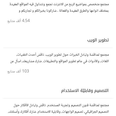
مجتمع متخصص بمواضيع الربح من الانترنت نجمع ونتداول فيه المواقع المفيدة
بمختلف انواعها والطرق المفيدة والفعالة . شاركونا بخبراتكم و تجاربكم و
استفساراتكم و أرائكم.
4.54 ألف
متابع
تطوير الويب
مجتمع لمناقشة وتبادل الخبرات حول تطوير الويب. ناقش أحدث التقنيات،
اللغات، والأدوات في عالم تطوير المواقع والتطبيقات. شارك مشاريعك، اسأل عن
نصائح، وتعاون مع مطورين محترفين وهواة.
103 ألف
متابع
التصميم وقابليّة الاستخدام
مجتمع لمناقشة فنون التصميم وتجربة المستخدم. ناقش وتبادل الأفكار حول
التصميم الجرافيكي، تصميم الواجهات، وقابلية الاستخدام. شارك أفكارك وأسئلتك،