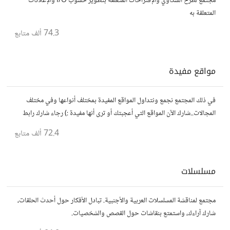
مجتمع لطرح الشكاوي والإقتراحات المتعلقة بتطوير حسوب I/O والإعلانات
المتعلقة به
74.3 ألف
متابع
مواقع مفيدة
في ذلك المجتمع نجمع ونتداول المواقع المفيدة بمختلف أنواعها وفي مختلف
المجالات..شارك الآن المواقع التي أعجبتك أو ترى أنها مفيدة :) رجاء شارك رابط
مباشر للموقع..المجتمع خاص بالمواقع فقط
72.4 ألف
متابع
مسلسلات
مجتمع لمناقشة المسلسلات العربية والأجنبية. تبادل الأفكار حول أحدث الحلقات،
شارك آراءك، واستمتع بنقاشات حول القصص والشخصيات.