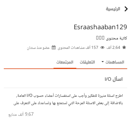
الرئيسية
Esraashaaban129
كاتبة محتوى ✍🏻💖
2.64 ألف
157 ألف مشاهدات المحتوى
عضو منذ
سنتان
المساهمات
التعليقات
المجتمعات
اسأل I/O
اطرح اسئلة مثيرة للتفكير وأجب على استفسارات أعضاء حسوب I/O العامة,
بالاضافة إلى بعض الاسئلة المرحة التي تستمتع بها وتساعدك على التعرف على
افكار المتابعين. الفكرة مأخوذة من مجتمع AskReddit
9.67 ألف
متابع