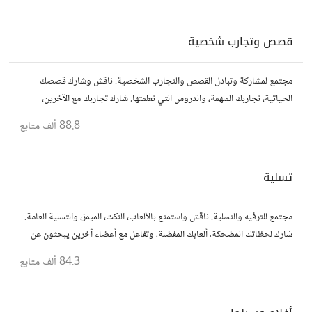
قصص وتجارب شخصية
مجتمع لمشاركة وتبادل القصص والتجارب الشخصية. ناقش وشارك قصصك
الحياتية، تجاربك الملهمة، والدروس التي تعلمتها. شارك تجاربك مع الآخرين،
واستفد من قصصهم لتوسيع آفاقك.
88.8 ألف
متابع
تسلية
مجتمع للترفيه والتسلية. ناقش واستمتع بالألعاب، النكت، الميمز، والتسلية العامة.
شارك لحظاتك المضحكة، ألعابك المفضلة، وتفاعل مع أعضاء آخرين يبحثون عن
المتعة والمرح.
84.3 ألف
متابع