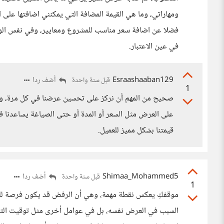
ومهاراتي، وما هي القيمة المضافة التي يمكنني اضافتها على 
فضلا عن اضافة سعر مناسب للمشروع ومعايير، وفي نفس الوقت
في عين الاعتبار.
Esraashaaban129
أضف ردا
قبل سنة واحدة
1
صحيح من المهم أن نركز على تحسين عرضنا في كل مرة، ونح
على العرض مثل السعر أو المدة أو حتى الصياغة يساعدنا 
قيمتنا بشكل مميز للعميل.
Shimaa_Mohammed5
أضف ردا
قبل سنة واحدة
1
موقفكِ يعكس نقطة مهمة، وهي أن الرفض قد يكون فرصة للتط
السبب في العرض نفسه، بل في عوامل أخرى مثل توقيت التقدي