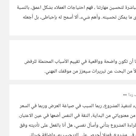
شرة لتحسين مهارتنا ، فهم احتياجات العملاء بشكل اعمق، بالنسبة
 ما يمكن تحسينه. وأهم شيء، ألا أسمح له بإحباطى، بل أجعله
 أن تكون واضحة وواقعية في تقييم الأسباب المحتملة للرفض
اً من البحث عن تبريرات سيعزز من موقفك المهني.
ردا
لتنفيذ المشروع، ربما السبب في صياغة العرض وربما في السعر
من معنوياتي من البداية، الثقة في النفس أضعها في عين الاعتبار،
راءة المشروع بتأني وأسأل نفسي، هل أنا بالفعل على تأديته وفق
ه في مشروع، فمثلا أحرص على الترحيب به، واضافة خبراتي