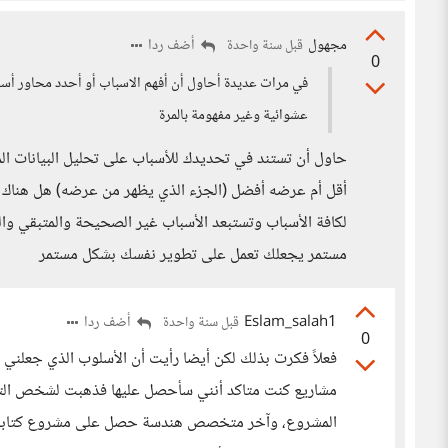
مجهول
أضف ردا
قبل سنة واحدة
0
في مرات عديدة أحاول أن أفهم الاسباب أو أحدد محاور أس
عشوائية وغير مفهومة بالمرة
حاول أن تستند في تحديدك للأسباب على تحليل البيانات الم
أقل أم عرضه أفضل (الجزء الذي يظهر من عرضه) هل هناك مش
لكافة الأسباب وتستبعد الأسباب غير الصحيحة والمتبقي و
مستمر يجعلك تعمل على تطوير نفسك بشكل مستمر
Eslam_salah1
أضف ردا
قبل سنة واحدة
0
فعلاً فكرت بذلك لكن أيضا رأيت أن الأسلوب الذي جع
مشاريع كنت متاكد أنني سأحصل عليها فذهبت لشخص التحق
المشروع، وآخر متخصص هندسة حصل على مشروع كتابة ميز