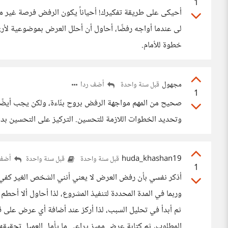
1
أحيكى على طريقة تفكيرك! أحياناً يكون الرفض فرصة غير مبا
لى عندما أواجه رفضًا، أحاول أن أحلل العرض بموضوعية لأرى
خطوة للأمام.
مجهول
أضف ردا
قبل سنة واحدة
1
صحيح من المهم مواجهة الرفض بروح بنّاءة، ولكن يجب أيضًا
وتحديد الخطوات اللازمة للتحسين. التركيز على التحسين بدل
huda_khashan19
أضف 
قبل سنة واحدة
قبل سنة واحدة
1
أذكر نفسي بأن رفض العرض لا يعني أنني الشخص الغير كفيء 
وربما في المدة المحددة لتنفيذ المشروع، لذا أحاول ألا أحطم 
ثم أبدأ في تحليل السبب، لذا أركز عند أضافة أي عرض على ق
المطلوب، ثم كتابة عرض مميز يراعي ما يأمل العميل تحقيق