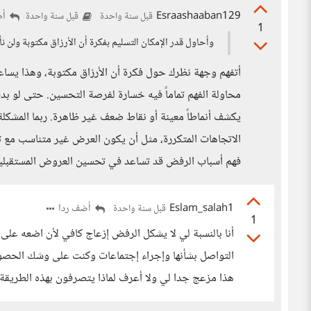
Esraashaaban129
أض
قبل سنة واحدة
قبل سنة واحدة
1
وأحاول قدر الإمكان التسليم بفكرة أن الأرزاق مكتوبة ولن نأخ
أتفهم وجهة نظرك حول فكرة أن الأرزاق مكتوبة، وهذا يساعد 
محاولة الفهم تماماً فيه خسارة لفرصة التحسين. حتى لو ب
يكشف أنماطاً معينة أو نقاط ضعف غير ظاهرة. ربما المشكل
الاتجاهات المتكررة، مثل أن يكون العرض غير متناسب مع ت
فهم أسباب الرفض قد تساعد في تحسين العروض المستقبلية
Eslam_salah1
أضف ردا
قبل سنة واحدة
1
أنا بالنسبة لي لا يشكل الرفض إزعاج كافي لأن اضعه على
التواصل بشأنها وإجراء إجتماعات وكنت على وشك الحصول ع
هذا مزعج جدا لي ولا أعرف لماذا يتصرفون بهذه الطريقة