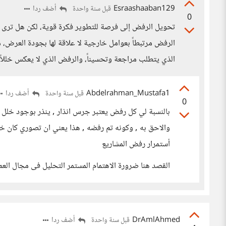
Esraashaaban129
أضف ردا
قبل سنة واحدة
0
تحويل الرفض إلى فرصة للتطوير فكرة قوية، لكن هل ترى أ
الرفض مرتبطاً بعوامل خارجية لا علاقة لها بجودة العرض، 
الذي يتطلب مراجعة وتحسيناً، والرفض الذي لا يعكس خللاً 
Abdelrahman_Mustafa1
أضف ردا
قبل سنة واحدة
0
بالنسبة لي كل رفض يعتبر جرس انذار , ينذر بوجود خلل 
والاحق به , وكونه تم رفضه , هذا يعني ان تصوري كان خط
أستمرار رفض المشاريع
القصد هنا ضرورة الاهتمام المستمر التحليل فى مجال العم
DrAmlAhmed
أضف ردا
قبل سنة واحدة