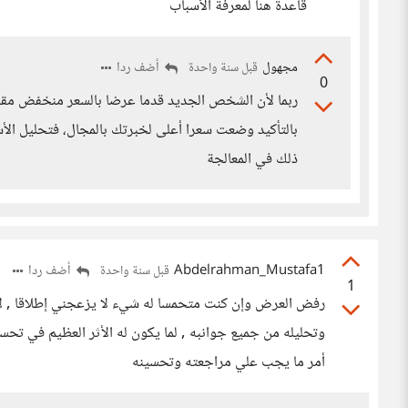
قاعدة هنا لمعرفة الأسباب
مجهول
أضف ردا
قبل سنة واحدة
0
ربما لأن الشخص الجديد قدما عرضا بالسعر منخفض مقا
بالتأكيد وضعت سعرا أعلى لخبرتك بالمجال، فتحليل الأس
ذلك في المعالجة
Abdelrahman_Mustafa1
أضف ردا
قبل سنة واحدة
1
رفض العرض وإن كنت متحمسا له شيء لا يزعجني إطلاقا , لأ
وتحليله من جميع جوانبه , لما يكون له الأثر العظيم في تحس
أمر ما يجب علي مراجعته وتحسينه