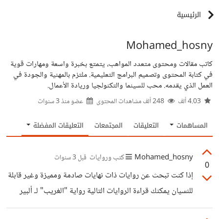
الرئيسية
Mohamed_hosny
كاتب مقالات ومحتوى متعدد المواهب، يتمتع بخبرة واسعة ومهارات قوية
في كتابة المحتوى وتصميم البرامج التعليمية. ملتزم بالمهنية والجودة في
العمل الذي يقدمه. محب للسينما والتكنولجيا وريادة الأعمال.
4.03 ألف
248 ألف مشاهدات المحتوى
عضو منذ
3 سنوات
المساهمات
التعليقات
المجتمعات
التعليقات المفضلة
Mohamed_hosny
كتب وروايات
قبل 3 سنوات
0
إذا كنت تبحث عن روايات ذات نهايات صادمة ومميزة وغير قابلة
للنسيان يمكنك قراءة الروايات التالية رواية "الغريب" لـ ألبير
كامو: شعرت بالحزن بعد قراءة هذه الرواية. كان البطل شخصًا