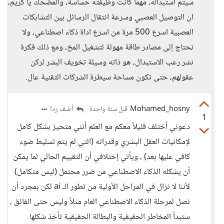
سيتم استبداله، مهما كانت وظيفته حساسة، والمضحك يا كريم،
ان التوصيل العصبي وسرعة انتقال الرسائل بين التشابكات
العصبية اسرع 500 مرة من اسرع اداة ذكاء اصطناعي، ولا
نحتاج إلى مصادر طاقة مهولة لتشغيل المخ، ومع ذلك فكرة
نشر رعب الاستبدال، هو ذاته وسيلة تخويف البشر لركن
عقولهم، حتى تكون مساحة سيطرة الشركات التقنية عال.
Mohamed_hosny
أضف ردا
قبل سنة واحدة
1
دعوني أختلف قليلاً معكم مع العلم أنني متحيز بشكل كامل
لإمكانيات العقل البشري وقدراته (التي لم يتم تسليط ضوء
كافي عليها بعد) ، ويأتي إختلافي أن التقييم الحالي لما يمكن
أن يشكله الذكاء الاصطناعي من ضرر محتمل (ليس متكامل)
لأننا لا نزال في المراحل الأولية من تطور الـ ai لكن بمجرد أن
نصل لمرحلة الذكاء الاصطناعي العام مثلاً وليس حتى الفائق ،
ستبدأ المخاطر الحقيقية والبطالة الحقيقية تأخذ شكلها