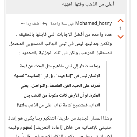
أغلى من الذهب وقتها! اهههه
Mohamed_hosny
أضف ردا
قبل سنة واحدة
1
هذه واحدة من أفضل الإجابات التي قابتلها بالحقيقة ،
وتكمن جماليتها ليس في تبني الجانب الدستوبي المحتمل
للمستقبل المرعب، ولكن في تلك الجزئية بالتحديد :
ربما سنضطر إلى تبني مفاهيم مثل البحث عن قيمة
الإنسان ليس في "إنتاجيته"، بل في "إنسانيته" نفسها:
قدرته على الحب، الفن، الفلسفة، والتواصل.. يعني
الفكرة، لو أن الأرض كانت مكونة من الذهب بدل
التراب، فستصبح كومة تراب أغلى من الذهب وقتها!
وهذا المسار الجديد من طريقة التفكير ربما يكون هو إنقاذ
حقيقي للإنسانية من خلال [إعادة التعريف] لمفهوم وقيمة
الإنسانية ، ربما حتى يكون الذكاء الاصطناعي قادراً على