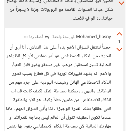
الصين فيها مستشفي بالذكاء الاصطناعي، ومدينة كاملة توضح
شكل حياتنا السنوات القادمة مع الروبوتات جزءًا لا يتجزأ من
حياتنا..ده الواقع للأسف.
Mohamed_hosny
أضف ردا
قبل سنة واحدة
1
حسناً لننتقل للسؤال الأهم بناءاً على هذا النقاش ، أنا أرى أن
الخوف من الذكاء الاصطناعي هو أمر عقلاني لأن كل الظواهر
الحالية تشير لمستقبل مرعب غير مستقر وغير قابل للتنبأ،
والأهم أنه يشهد تغييرات ثورية في كل قطاع بسبب تطور
الذكاء الاصطناعي الهائل وهيمنته اليومية على جزء مهم من
الوظائف والمهن ، ويمكننا ببساطة النظر لكيف كانت قدرات
الذكاء الاصطناعي من عامين مثلاً وكيف هو الآن والطفرة
التي حققها بتلك الفترة الوجيزة ، لذا يأتي السؤال المهم ، ماذا
عندما تكون الحقيقة تقول أن العالم ليس بحاجة لقدراتك أو
مهارتك الحالية لأن ببساطة الذكاء الاصطناعي يقوم بها بنفس