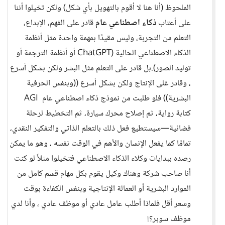
الملحوظ (أنا هنا لا أقوم بالتهويل بأي شكل) ولكن تخيلوا أننا
على أعتاب
ذكاء اصطناعي عام
قادر على الفهم، الإبداع،
التعلم من التجربة، وليس مقيدًا بمهمة واحدة مثل أنظمة
الذكاء الاصطناعي الحالية (ChatGPT أو أنظمة الترجمة أو
توليد الصور).بل قادر على التعلم مثل البشر ولكن بشكل أسرع
، وقادر غلى الإنتاج ولكن بشكل أسرع ((وبنفس الحرفية
البشرية)) فلو طلبت من نموذج ذكاء اصطناعي عام AGI
كتابة رواية، ثم إصلاح محرك سيارة، ثم التخطيط لرحلة
فضائية—سيستطيع فعل ذلك بالتعلم الذاتي والتفكير النقدي،
تمامًا كما يفعل الإنسان والأهم في الوقت نفسه ، وهو ما يمكن
رصده ببدايات وكلاء الذكاء الاصطناعي فتخيلوا مثلاً لو كنت
أنا صاحب شركة وهناك وكيل يقوم بكل مهام قسم كامل من
الموارد البشرية أو العمالة الإنتاجية وبنفس الكفاءة بوقت
وسعر أقل فلماذا أطلب عامل عادي أو موظف عادي ، وأنا لدي
موظف سوبر؟!