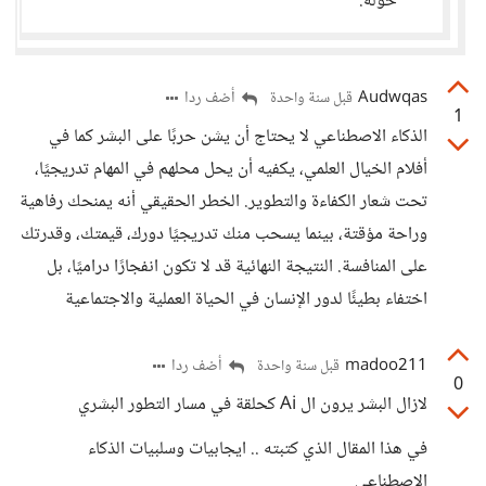
حوله.
Audwqas
أضف ردا
قبل سنة واحدة
1
الذكاء الاصطناعي لا يحتاج أن يشن حربًا على البشر كما في
أفلام الخيال العلمي، يكفيه أن يحل محلهم في المهام تدريجيًا،
تحت شعار الكفاءة والتطوير. الخطر الحقيقي أنه يمنحك رفاهية
وراحة مؤقتة، بينما يسحب منك تدريجيًا دورك، قيمتك، وقدرتك
على المنافسة. النتيجة النهائية قد لا تكون انفجارًا دراميًا، بل
اختفاء بطيئًا لدور الإنسان في الحياة العملية والاجتماعية
madoo211
أضف ردا
قبل سنة واحدة
0
لازال البشر يرون ال Ai كحلقة في مسار التطور البشري
في هذا المقال الذي كتبته .. ايجابيات وسلبيات الذكاء
الاصطناعي