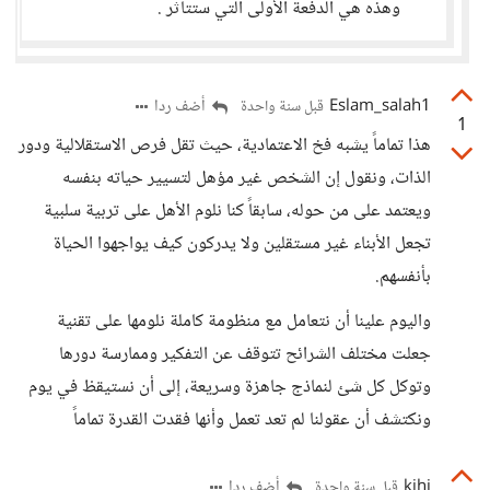
وهذه هي الدفعة الأولى التي ستتأثر .
Eslam_salah1
أضف ردا
قبل سنة واحدة
1
هذا تماماً يشبه فخ الاعتمادية، حيث تقل فرص الاستقلالية ودور
الذات، ونقول إن الشخص غير مؤهل لتسيير حياته بنفسه
ويعتمد على من حوله، سابقاً كنا نلوم الأهل على تربية سلبية
تجعل الأبناء غير مستقلين ولا يدركون كيف يواجهوا الحياة
بأنفسهم.
واليوم علينا أن نتعامل مع منظومة كاملة نلومها على تقنية
جعلت مختلف الشرائح تتوقف عن التفكير وممارسة دورها
وتوكل كل شئ لنماذج جاهزة وسريعة، إلى أن نستيقظ في يوم
ونكتشف أن عقولنا لم تعد تعمل وأنها فقدت القدرة تماماً
kjhj
أضف ردا
قبل سنة واحدة