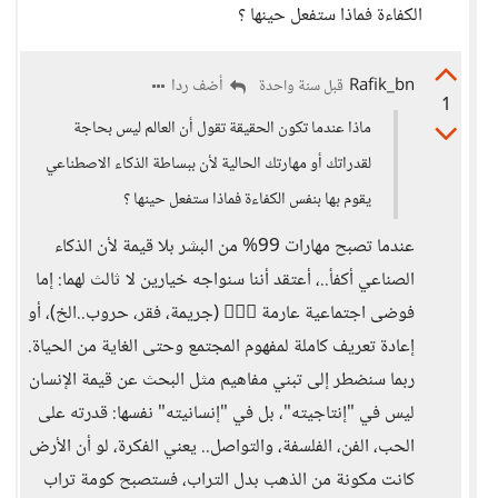
الكفاءة فماذا ستفعل حينها ؟
Rafik_bn
أضف ردا
قبل سنة واحدة
1
ماذا عندما تكون الحقيقة تقول أن العالم ليس بحاجة
لقدراتك أو مهارتك الحالية لأن ببساطة الذكاء الاصطناعي
يقوم بها بنفس الكفاءة فماذا ستفعل حينها ؟
عندما تصبح مهارات 99% من البشر بلا قيمة لأن الذكاء
الصناعي أكفأ..، أعتقد أننا سنواجه خيارين لا ثالث لهما: إما
فوضى اجتماعية عارمة 🤷🏻‍♂️ (جريمة، فقر، حروب..الخ)، أو
إعادة تعريف كاملة لمفهوم المجتمع وحتى الغاية من الحياة.
ربما سنضطر إلى تبني مفاهيم مثل البحث عن قيمة الإنسان
ليس في "إنتاجيته"، بل في "إنسانيته" نفسها: قدرته على
الحب، الفن، الفلسفة، والتواصل.. يعني الفكرة، لو أن الأرض
كانت مكونة من الذهب بدل التراب، فستصبح كومة تراب