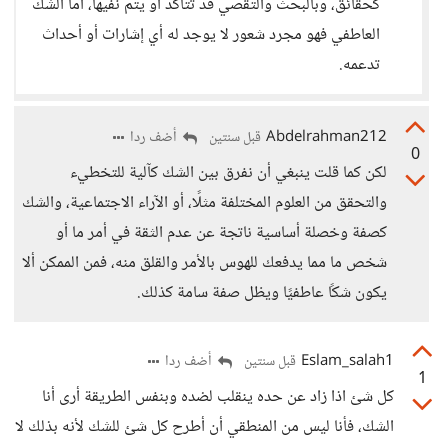
كحقائق، وبالبحث والتقصي قد تتأكد او يتم نفيها، أما الشك
العاطفي فهو مجرد شعور لا يوجد له أي إشارات أو أحداث
تدعمه.
Abdelrahman212
أضف ردا
قبل سنتين
0
لكن كما قلت ينبغي أن نفرق بين الشك كآلية للتخطيء
والتحقق من العلوم المختلفة مثلًا، أو الآراء الاجتماعية، والشك
كصفة وخصلة أساسية ناتجة عن عدم الثقة في أمر ما أو
شخص ما مما يدفعك للهوس بالأمر والقلق منه، فمن الممكن ألا
يكون شكًا عاطفيًا ويظل صفة سامة كذلك.
Eslam_salah1
أضف ردا
قبل سنتين
1
كل شئ اذا زاد عن حده ينقلب لضده وبنفس الطريقة أرى أنا
الشك، فأنا ليس من المنطقي أن أطرح كل شئ للشك لأنه بذلك لا