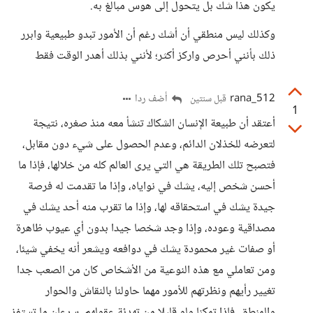
يكون هذا شك بل يتحول إلى هوس مبالغ به.
وكذلك ليس منطقي أن أشك رغم أن الأمور تبدو طبيعية وابرر
ذلك بأنني أحرص واركز أكثر؛ لأنني بذلك أهدر الوقت فقط
rana_512
أضف ردا
قبل سنتين
1
أعتقد أن طبيعة الإنسان الشكاك تنشأ معه منذ صغره، نتيجة
لتعرضه للخذلان الدائم، وعدم الحصول على شيء دون مقابل،
فتصبح تلك الطريقة هي التي يرى العالم كله من خلالها، فإذا ما
أحسن شخص إليه، يشك في نواياه، وإذا ما تقدمت له فرصة
جيدة يشك في استحقاقه لها، وإذا ما تقرب منه أحد يشك في
مصداقية وعوده، وإذا وجد شخصا جيدا بدون أي عيوب ظاهرة
أو صفات غير محمودة يشك في دوافعه ويشعر أنه يخفي شيئا،
ومن تعاملي مع هذه النوعية من الأشخاص كان من الصعب جدا
تغيير رأيهم ونظرتهم للأمور مهما حاولنا بالنقاش والحوار
والمنطق، فإذا تمكنا ولو قليلا من تهدئة عقولهم، سرعان ما تستفز