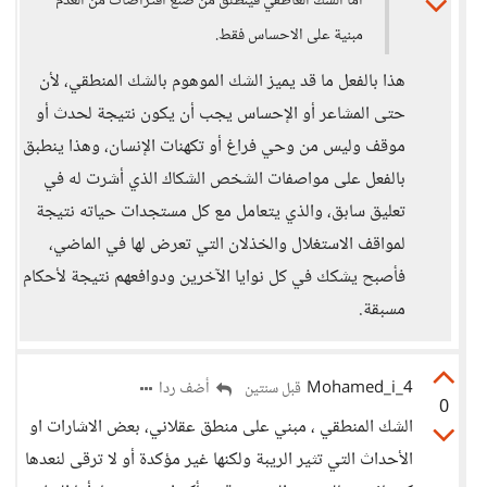
أما الشك العاطفي فينطلق من صنع افتراضات من العدم
مبنية على الاحساس فقط.
هذا بالفعل ما قد يميز الشك الموهوم بالشك المنطقي، لأن
حتى المشاعر أو الإحساس يجب أن يكون نتيجة لحدث أو
موقف وليس من وحي فراغ أو تكهنات الإنسان، وهذا ينطبق
بالفعل على مواصفات الشخص الشكاك الذي أشرت له في
تعليق سابق، والذي يتعامل مع كل مستجدات حياته نتيجة
لمواقف الاستغلال والخذلان التي تعرض لها في الماضي،
فأصبح يشكك في كل نوايا الآخرين ودوافعهم نتيجة لأحكام
مسبقة.
Mohamed_i_4
أضف ردا
قبل سنتين
0
الشك المنطقي ، مبني على منطق عقلاني، بعض الاشارات او
الأحداث التي تثير الريبة ولكنها غير مؤكدة أو لا ترقى لنعدها