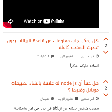
هل يمكن جلب معلومات من قاعدة البيانات بدون
2
تحدبث الصفحة كاملة
قبل سنتين
تطوير الويب
3 تعليقات
السلام عليكم. شكراً
هل حقاً أن node js له علاقة بانشاء تطبيقات
2
موبايل وغيرها ؟
قبل سنتين
تطوير الويب
تعليقان
سمعت شخص يتكلم عن الabi في نود جي اس وامكانية