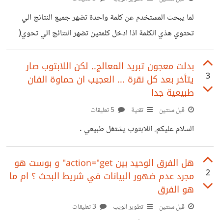
لما يبحث المستخدم عن كلمة واحدة تضهر جميع النتائج الي
تحتوي هذي الكلمة اذا ادخل كلمتين تضهر النتائج الي تحوي(
الكلمتين معا ) حصرا . وهكذا ليس بالضروره ان تكون الكلمتين او
اكثر متتاليتين
بدلت معجون تبريد المعالج.. لكن اللابتوب صار
3
يتأخر بعد كل نقرة ... العجيب ان حماوة الفان
طبيعية جدا
قبل سنتين
تقنية
5 تعليقات
السلام عليكم. اللابتوب يشتغل طبيعي .
هل الفرق الوحيد بين action="get" و بوست هو
2
مجرد عدم ضهور البيانات في شريط البحث ؟ ام ما
هو الفرق
قبل سنتين
تطوير الويب
3 تعليقات