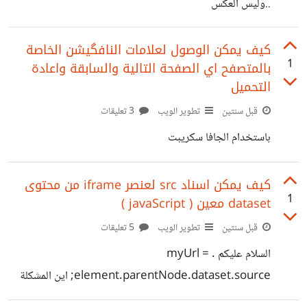
..وليس العكس
كيف يمكن الوصول لعلامات النافگيشن الخاصة
1
بالمتصفح اي الصفحة التالية والسابقة واعادة
التحميل
قبل سنتين
تطوير الويب
3 تعليقات
باستخدام الجافا سكريبت
كيف يمكن اسناد src لعنصر iframe من محتوى
1
dataset معين ( javaScript )
قبل سنتين
تطوير الويب
5 تعليقات
السلام عليكم . myUrl =
element.parentNode.dataset.source; اين المشكلة
المتغيرة ترجع undefined رجاءً لا تطلب الكود كاملاً ... هل