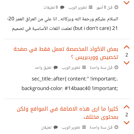
قبل 8 أشهر
تطوير الويب
8 تعليقات
السلام عليكم ورحمة الله وبركاته.. انا علي من العراق العمر 20-
21 (but i don't care) تعلمت اللغات الأساسية في تصميم
المواقع (h,c,j) وتعلمت bootstrap و كذلك WordPress
واستطيع انشاء مواقع متوسطة الحجم والجودة(أو ربما الجودة
بعض الاكواد المخصصة تعمل فقط في صفحة
2
تخصيص ووردبريس ؟
احترافية ولكن ذلك يعتمد في الغالب على التصميم الأصلي)
ولكن لا اعتقد اني اقوم بالامر بالصورة الصحيحة .. قمت ببيع
قبل سنة واحدة
تطوير الويب
تعليق واحد
موقع واحد بسيط بسعر 150$ وكان صاحب الموقع قد رفعه
.sec_title::after{ content:'' !important;
على الاستضافة ونصب الووردبريس وحاول ان يبنيه ولكن لم
background-color: #14baac40 !important;
يعرف فاعدت بنائه من الصفر ولكن
border-radius:px !important; position:absolute
!important; top:80% !important; left:50%
كثيرا ما ارى هذه الاضافة في المواقع ولكن
2
بمحتوى مختلف
!important; transform:translate(-50%,-50%)
!important; width:110% !important; z-index:-1
قبل سنة واحدة
تطوير الويب
تعليقان