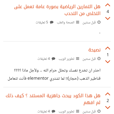
هل التمارين الرياضية بصورة عامة تعمل على
4
التخلص من التحدب
قبل سنتين
الصحة والطب
5 تعليقات
.
نصيحة
1
قبل سنتين
تطوير الويب
4 تعليقات
احذر ان تخدع نفسك وتحلل حرام الله .. ولأجل ماذا ؟؟؟؟
قناطير الذهب (حجار)!! لما تشتري elementor فأنت تتعامل
مع الاحتلال ولما ما تشتريه فهذه سرقة ولا تقنع نفسك انها من
يهودي وبالتالي خسارة له .. الي هم احسن منك ما سووها . ولله
هل هذا الكود يبحث جاهزية المستند ؟ كيف ذلك
2
لم افهم
اعلم كم من التقنيات الخاصة بالاكواد هي داعمة للاحتلال . ولما
تبني الموقع بطريقة ما فكن متيقن بأن صاحب الموقع سيضع
قبل سنتين
تطوير الويب
4 تعليقات