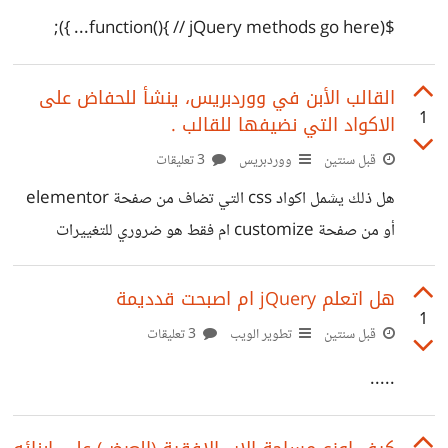
اعلانات عليه وبالتالي دعم للأحتلال . # لا تعطه الخمر و تحذره
$(function(){ // jQuery methods go here... });
من شربه. ولله
القالب الأبن في ووردبريس، ينشأ للحفاض على
1
الاكواد التي نضيفها للقالب .
قبل سنتين
ووردبريس
3 تعليقات
هل ذلك يشمل اكواد css التي تضاف من صفحة elementor
أو من صفحة customize ام فقط هو ضروري للتغييرات
الجذرية في ال source code ؟
هل اتعلم jQuery ام اصبحت قدديمة
1
قبل سنتين
تطوير الويب
3 تعليقات
.....