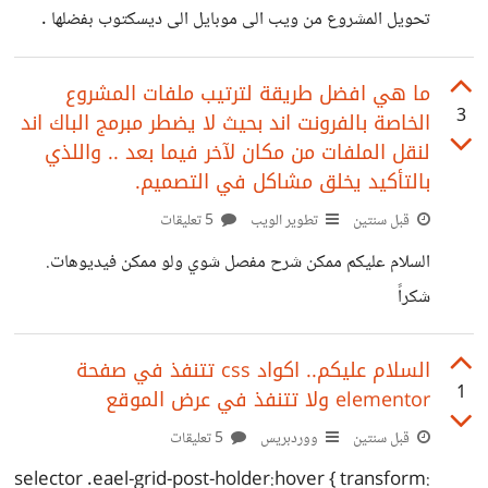
تحويل المشروع من ويب الى موبايل الى ديسكتوب بفضلها .
ممكن توضيح .
ما هي افضل طريقة لترتيب ملفات المشروع
3
الخاصة بالفرونت اند بحيث لا يضطر مبرمج الباك اند
لنقل الملفات من مكان لآخر فيما بعد .. واللذي
بالتأكيد يخلق مشاكل في التصميم.
قبل سنتين
تطوير الويب
5 تعليقات
السلام عليكم ممكن شرح مفصل شوي ولو ممكن فيديوهات.
شكراً
السلام عليكم.. اكواد css تتنفذ في صفحة
1
elementor ولا تتنفذ في عرض الموقع
قبل سنتين
ووردبريس
5 تعليقات
selector .eael-grid-post-holder:hover { transform: