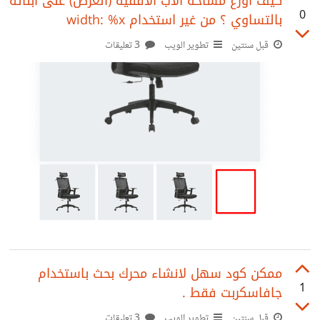
كيف اوزع مساحة الاب الافقية (العرض) على ابنائه
0
بالتساوي ؟ من غير استخدام width: %x
قبل سنتين
تطوير الويب
3 تعليقات
ممكن كود سهل لانشاء محرك بحث باستخدام
1
جافاسكربت فقط .
قبل سنتين
تطوير الويب
3 تعليقات