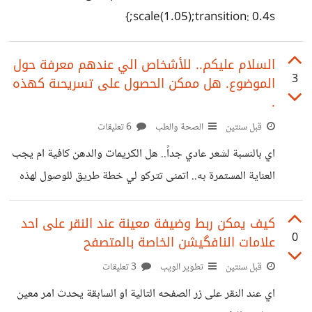
scale(1.05);transition: 0.4s;}
السلام عليكم.. للأشخاص الي عندهم معرفة حول
3
الموضوع. هل ممكن الحصول على تسريحىة كهذه
.
قبل سنتين
الصحة والطب
6 تعليقات
اي بالنسبة لشعر عادي جداً.. هل الكريمات والدهن كافية ام يجب
العناية المستمرة به.. اتمنى تتركو لي خطة طريق للوصول لهذه
النتيجة حاليا شعري عادي جداً ولا استخدم شيئ له .
https://suar.me/oqaP1
كيف يمكن ربط وضيفة معينة عند النقر على احد
0
علامات النافگيشن الخاصة بالمتصفح
قبل سنتين
تطوير الويب
3 تعليقات
اي عند النقر على زر الصفحه التالية او السابقة يحدث امر معين