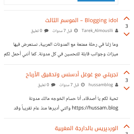
هذا الدليل يخاطب المبتدئين والمتقدمين على
حد سواء.
Blogging idol – الموسم الثالث
3
Tarek_Almouslli
قبل 7 سنوات
0 تعليق
وما زلنا في رحلة ممتعة مع المدونات العربية، نستعرض فيها
ميزات وجوانب قابلة للتحسين في كل مدونة. كما أنني أحمل لكم
خبرًا سارًا تجدونه في آخر التدوينة :)
https://www.almouslli.com/blogging-idol-الموسم-
تجربتي مع غوغل أدسنس وتحقيق الأرباح
3
الثالث/
hussamblog
قبل 7 سنوات
0 تعليق
تحية لكم يا أصدقاء، أنا حسام الخوجه مالك مدونة
https://hussam.blog والتي أديرها منذ عام تقريباً وقد
بدأت بتحقيق دخل جيد منها والحصول على مايلزمني لتغطية
بعض النفقات والمصاريف. في بداية حياتي بدأت أقدم خدماتي
الوردپريس بالدارجة المغربية