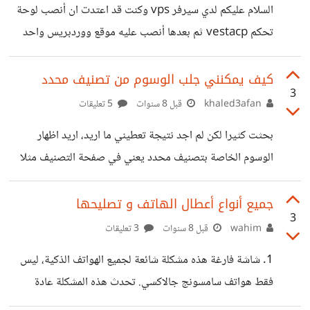
السلام عليكم لدي سيرفر vps وكنت قد اعتدت ان أنصب لوحة
تحكم vestacp ثم بعدها أنصب عليه موقع ووردبريس واحد
فقط .. ثم صرت أتساءل هل تصرفي هذا سليم أم أنه غير
ضروري .. فربما لوحة التحكم تستهلك كثيرا من موارد السيرفر
كيف يمكنني جلب الوسوم من تصنيف محدد
3
بلا فائدة خاصة وأني أنصب موقعا واحدا وعلى دومين واحد ..
khaled3afan
قبل 8 سنوات
5 تعليقات
فما رأيكم ... هل الأنفع والافضل أن أنصب متطلبات الووردبريس
بحثت كثيرا لكن لم اجد نتيجة تعطيني ما اريد، اريد اظهار
php وغيره ثم أنصب الووردبريس .. أم أن الأفضل أن أنصب
الوسوم الخاصة بتصنيف محدد يعني في صفحة التصنيف مثلا
لوحة التحكم أولا؟
اريد اظهار جميع الوسوم التي تحتوي مقالات من هذا التصنيف،
عند محاولتي ذلك دائما ما احصل على جميع وسوم الموقع
جميع أنواع أعطال الهاتف و تصليحها
3
wahim
قبل 8 سنوات
3 تعليقات
1. شاشة فارغة هذه مشكلة شائعة لجميع الهواتف الذكية، ليس
فقط هواتف سامسونج جالاكسي. تحدث هذه المشكلة عادة
للأسباب التالية: تعطل أحد التطبيقات أو الخصائص بهاتف