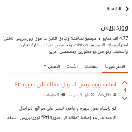
الرئيسية
ووردبريس
4.77 ألف
متابع
مجتمع لمناقشة وتبادل الخبرات حول ووردبريس. ناقش
استراتيجيات التصميم، الإضافات، وتخصيص القوالب. شارك تجاربك
وأسئلتك، وتواصل مع مطورين ومصممين آخرين.
الأكثر شيوعاً
النقاشات
الأحدث
الأفضل
اضافة ووردبريس لتحويل مقالة الى صورة Pti
4
Ais_Elk
قبل 3 سنوات
3 تعليقات
قم بإنشاء صور مبهرة وجاهزة للنشر على مواقع التواصل
الاجتماعي مع إضافة “مقالة الى صورة Pti” لووردبريس. استفد
من ميزات التخصيص الرائعة والسهولة في الاستخدام لتحويل