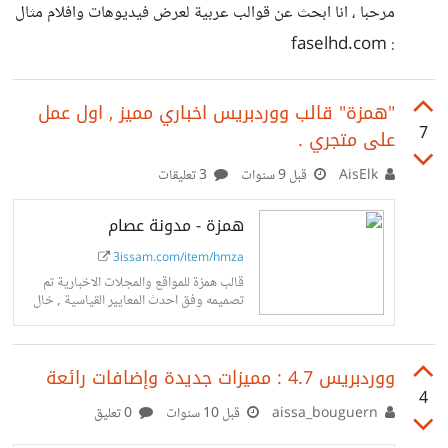
مرحبا ، انا ابحث عن قوالب عربية لعرض فيديوهات وافلام مثال
: faselhd.com
"همزة" قالب ووردبريس اخباري مميز , اول عمل
7
على متجري .
AisElk
قبل 9 سنوات
3 تعليقات
همزة - مدونة عصام
3issam.com/item/hmza
قالب همزة للمواقع والمجلات الاخبارية تم
تصميمه وفق احدث المعايير القياسية , خال
من الاخطاء , سريع , و يمكنكم من التحكم في
جميع الخصائص بكل سهولة عن طريق لوحة
تحكم قوية وسهلة الاستعمال , كما يمكنك
ووردبريس 4.7 : مميزات جديدة وإضافات رائعة
تغيير الوان القالب الى اي لون ترغب فيه بكل
سهولة ايضا...
4
aissa_bouguern
قبل 10 سنوات
0 تعليق