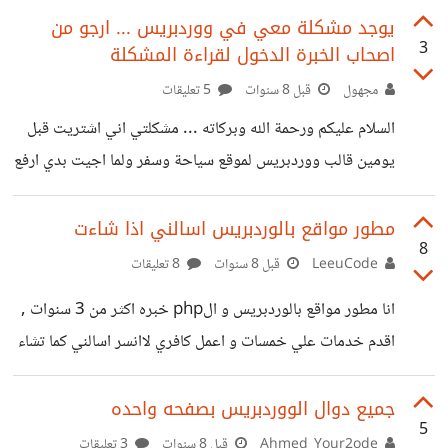
سامسونج جالاكسي الخاص بك؛ شحن البطارية منخفض بالهاتف؛
يوجد مشكلة معي في ووردبريس ... ارجو من
3
اصحاب الخبرة الدخول لقراءة المشكلة
هناك تضرر مادي فعلي بشاشة اللمس بالهاتف. II. شاشة لا
تستجيب يحدث عطل عدم استجابة الشاشة عادة بسبب خلل
مجهول
قبل 8 سنوات
5 تعليقات
بنظام التشغيل، سواء كان الخلل برمجيًا أو ماديًا. المشكلة
السلام عليكم ورحمة الله وبركاته ... مشكلتي اني اشتريت قبل
ببرمجيات الجهاز سوف يسهل حلها. إليك بعض الأسباب الشائعة
يومين قالب ووردبريس لموقع سياحة وسفر ولما اجيت بدي ارفع
وراء عدم استجابة الشاشة: مشكلة تسبب بها تطبيق مجهول
القالب على الووردبريس بحكي انو لازم اشتري (خطة العمل
التجاري وتكلفتها تقريباً 30 دولار شهرياً ) هل يوجد عندك حل
مطور مواقع بالوردبريس اسالني اذا شاءت
8
لارفع القالب على ووردبريس بدون شراء خطة العمل التجاري .
LeeuCode
قبل 8 سنوات
8 تعليقات
مشكورين سلفاً ...
انا مطور مواقع بالوردبريس و الphp خبره اكثر من 3 سنوات ,
اقدم خدمات علي خمسات و اعمل كافري لاانسر اسالني كما تشاء
و ساجاوبك باذن الله .
جميع دوال الووردبريس بصفحه واحده
5
Ahmed_Your2ode
قبل 8 سنوات
3 تعليقات