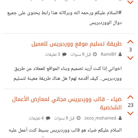
#السلام عليكم ورحمه الله وبركاته هذا رابط يحتوى على جميع
دوال الووردبريس
https://codex.wordpress.org/Function_Referenc
e وشكرا لكم
طريقة تسليم موقع ووردبريس للعميل
3
RamiBY
قبل 9 سنوات
3 تعليقات
اخواني إذا كنت أريد تصميم وبناء المواقع للعملاء عن طريق
ووردبريس.. كيف أقدمه لهم؟ هل هناك طريقة معينة لتسليم
الموقع للعميل؟ والسؤال الأهم: هل يمكن عمل واجهة تحكم
مخصصة للموقع و لا يحتاج فيها العميل الدخول الى واجهة
ضياء - قالب ووردبريس مجاني لمعارض الأعمال
23
الشخصية
التحكم الخاصة بوورد بريس؟ أريد بناء وإدارة مواقع ووردبريسية
لا يحتاج العملاء ابدا الدخول الى واجهة تحكم وورد بريس بل
zezo_mohamed
قبل 9 سنوات
4 تعليقات
واجهة تحكم خاصة و بسيطة تحوي فقط المهام التي يحتاجونها.
السلام عليكم ضياء هو قالب ووردبريس بسيط كنت أعمل عليه