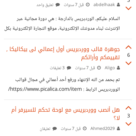
3
للآخرين عبر شبكات التواصل الاجتماعي ومنها فيسبوك والذي
abdelhaak
قبل 7 سنوات
تعليق واحد
نستخدمه في بلادنا سورية، فلا نستخدم تويتر كثيراً وهذا هو
السلام عليكم، الوردپريس بالدارجة : هي دورة مجانية عبر
السائد في منطقتنا، بعد ذلك قمت بتأسيس موقع لكن رابطه كان
الإنترنت لبناء مدونتك الإلكترونية، موقع التجارة الإلكترونية بكل
طويلاً وهذا خطأ يجب التنويه حوله، من الضروري جداً أن تجد
سهولة. https://www.youtube.com/watch?
رابطا قصيراً لمدونتك وأن تستخدم الدومينات
v=VEW5Vq4VMW0 أرائكم و تعليقاتكم تهمني شكراً
جوهرة قالب ووردبريس أول إعمالي لى بيكاليكا ,
6
تقييمكم وأرائكم
Aligo
قبل 7 سنوات
3 تعليقات
تم بحمد من الله الإنتهاء ورفع أحد أعمالي في مجال قوالب
الووردبريس الرابط : https://www.picalica.com/item/
جوهرة--قالب-ووردبريس-متعدد-الإستخدامات/1438/
هل أنصب ووردبريس مع لوحة تحكم للسيرفر أم
3
لا؟
Ahmed2029
قبل 7 سنوات
تعليقان