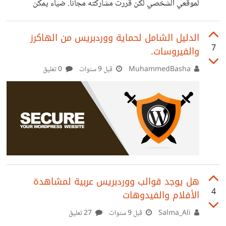
لموقعي الشخصي لكن قررت مشاركته مجاناً. ضياء يمكن
استخدامه للمدونات الشخصية وكمعرض أعمال شخصي بسيط
للمستقلين. ## المعاينة المعاينة المباشرة للقالب:
الدليل الشامل لحماية ووردبريس من الهاكرز
7
والفيروسات.
http://bargush.me المعاينة باللغة العربية:
http://bargush.me/ar التصميم على Behance:
MuhammedBasha
قبل 9 سنوات
0 تعليق
https://www.behance.net/gallery/57306407/DIA-
Free-Personal-and-portfolio-wordpress-theme
## تحميل القالب ملفات التصميم: https://goo.gl/FuzkmT
القالب للووردبريس: https://goo.gl/ahHbsj ضياء يتبع
رخصة MIT فهو مجاني بالكامل. إستخدمه في بناء شيء رائع و
استمتع! :) تنويه: ضياء هو أول قالب أقوم بتطويرة لذا فهو ليس
هل يوجد قوالب ووردبريس عربية لمشاهدة
إحترافيا للغاية - لكنه يعمل :3
4
الأفلام والفيدوهات
Salma_Ali
قبل 9 سنوات
27 تعليق