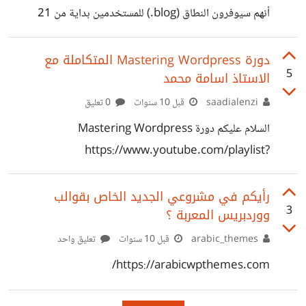
أنهم سيوفرون النطاق (blog.) للمستخدمين بداية من 21
نوفمبر الجاري: > On November 21, .blog domains
will be available -- for the first time. >Join our
دورة Mastering Wordpress المتكاملة مع
5
الاستاذ اسامة محمد
early notification list to give yourself the best
chance of snagging the domain of your dreams.
saadialenzi
قبل 10 سنوات
0 تعليق
.. >If you're a blogger looking to build a site with
السلام عليكم دورة Mastering Wordpress
personality and credibility, this could be one of
https://www.youtube.com/playlist?
the most important decisions you make this
list=PLDoPjvoNmBAwCNR-UIRft5YuVlZKrYh20
year… >Because
دورة متكاملة من الصفر حتى الاحتراف الاستاذ اسامه محمد
رأيكم في مشروعي الجديد الخاص بقوالب
3
ووردبريس المعربة ؟
الدورة انطلقت اليوم الجمعة الموافق 21 اكتوبر 2016 صاحب
قناة Elzero Web School
arabic_themes
قبل 10 سنوات
تعليق واحد
https://www.youtube.com/user/OsamaElzero/fe
https://arabicwpthemes.com/
atured بالتوفيق للجميع