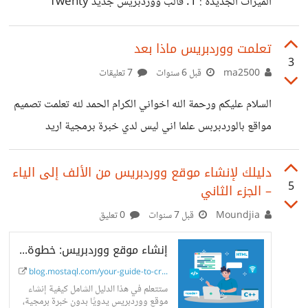
الميزات الجديدة : 1. قالب ووردبريس جديد Twenty
Twenty-One 2. دعم أفضل لـ PHP 8 3. التحديثات التلقائية
للإصدارات الرئيسية 4. المزيد من أنماط المكوّنات 5. مرونة أكبر
تعلمت ووردبريس ماذا بعد
3
في تخطيط الصفحات *ما هو رأيك؟ وهل قمت بتحديث
ma2500
قبل 6 سنوات
7 تعليقات
موقعك؟* لمزيد من المعلومات
السلام عليكم ورحمة الله اخواني الكرام الحمد لله تعلمت تصميم
https://make.wordpress.org/core/2020/11/20/w
مواقع بالوردبربس علما اني ليس لدي خبرة برمجية اريد
ordpress-5-6-field-guide/
نصائحكم في التطوير وكيف اصبح خبيرا في وورد بريس وما
لغات البرمجة التي اسنفدتم منها في هذا المجال تنصحوا بها ؟
دليلك لإنشاء موقع ووردبريس من الألف إلى الياء
5
– الجزء الثاني
بارك الله فيكم
Moundjia
قبل 7 سنوات
0 تعليق
إنشاء موقع ووردبريس: خطوة بخطوة للمبتدئين
blog.mostaql.com/your-guide-to-cr...
ستتعلم في هذا الدليل الشامل كيفية إنشاء
موقع ووردبريس يدويًا بدون خبرة برمجية،