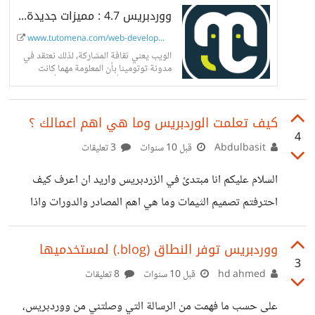
ووردبريس 4.7 : مميزات جديدة وإضافات رائعة
www.tutomena.com/web-development/...
الويب يعني ثقافة المشاركة، لذلك نعتقد في
مدونة توتومينا بأن المعلومة مهما كانت
بسيطة لا يجب أن تبقى حكرا على أشخاص
معينين بل يجب مشاركتها مع الآخرين وبذلك
نرتقي بأنفسنا وبمحتوى لغتنا العربية العزيزة
كيف تعلمت الوردبريس وما هي اهم اعمالك ؟
على الإنترنت.
4
Abdulbasit
قبل 10 سنوات
3 تعليقات
السلام عليكم انا مبتدئ في الزردبريس واريد ان اعرف كيف
احترفتم تصميم الثيمات وما هي اهم المصادر والدورات واذا
امكن مشاركتكم لاهم اعمالكم شكرا لكم
ووردبريس توفر النطاق (blog.) لمستخدميها
3
hd ahmed
قبل 10 سنوات
8 تعليقات
على حسب ما فهمت من الرسالة التي وصلتني من ووردبريس،