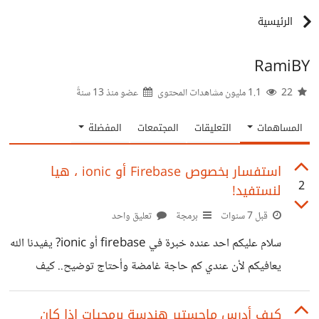
الرئيسية
RamiBY
22
1.1 مليون مشاهدات المحتوى
عضو منذ
13 سنةً
المساهمات
التعليقات
المجتمعات
المفضلة
استفسار بخصوص Firebase أو ionic ، هيا
2
لنستفيد!
قبل 7 سنوات
برمجة
تعليق واحد
سلام عليكم احد عنده خبرة في firebase أو ionic? يفيدنا الله
يعافيكم لأن عندي كم حاجة غامضة وأحتاج توضيح.. كيف
يمكنني بناء لوحة تحكم للأدمن ليتحكم بعملاء التطبيق المربوط
بـfirebase و ionic ؟ هل يمكنني ربط قاعدة بيانات خارجية
كيف أدرس ماجستير هندسة برمجيات إذا كان