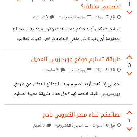
1
تخصصي مختلف؟
بقاعدة البيانات المتواجدة على firebase ؟ هل يمكنني ربط
قاعدة بيانات خارجية مثل mysql أو mangodb وباك اند مثل
قبل 7 سنوات
هندسة البرمجيات
3 تعليقات
node.js أو php على تطبيقي في ionic ؟ بخصوص
السلام عليكم ، أريد منكم ومن يعرف ومن يستطيع استخراج
Authentication user أو توثيق المستخدمين، هل يمكنني
المعلومة أن يفيدنا في ماهي الجامعات التي تقبلك كطالب
تقسيم التطبيق حيث يتم دخول القسم
ماجستير في هندسة البرمجيات إذا كان تخصصك مختلف وليس
له علاقة بقسم الكمبيوتر؟! مثلاً أنا تخصصي في شهادة
طريقة تسليم موقع ووردبريس للعميل
3
البكالوريوس هي الإدارة المالية .. شكراً لكم مقدماً
قبل 9 سنوات
ووردبريس
3 تعليقات
اخواني إذا كنت أريد تصميم وبناء المواقع للعملاء عن طريق
ووردبريس.. كيف أقدمه لهم؟ هل هناك طريقة معينة لتسليم
الموقع للعميل؟ والسؤال الأهم: هل يمكن عمل واجهة تحكم
مخصصة للموقع و لا يحتاج فيها العميل الدخول الى واجهة
نصائحكم لبناء متجر الكتروني ناجح
1
التحكم الخاصة بوورد بريس؟ أريد بناء وإدارة مواقع ووردبريسية
قبل 10 سنوات
التجارة الالكترونية
0 تعليق
لا يحتاج العملاء ابدا الدخول الى واجهة تحكم وورد بريس بل