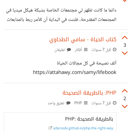
يكون درس جيد لبداية السنة الجديدة، عند انتهاء التحدي
دائما ما كانت تظهر لي مجتمعات الخاصة بشبكة هيكل ميديا في
يستطيع من يريد إخبارنا بماذا تحدى نفسه وماذا أنجز، يمكنك
المجتمعات المقترحة، ظننت في البداية أن للأمر ربط بالمتابعات
ذكر ما تريد فعله في التعليقات ليكون حافز لك وسأقوم
التي اتابعها أو بحسب نشاطها، فجربت الضغط على زر متابعة
لكنها تبقى موجودة رغم ذلك، هل تعتقد أن للأمر علاقة بالتسويق
كتاب الحياة - سامي الطحاوي
3
أم أنه مجرد صدفة بريئة؟ https://suar.me/La20x
قبل 7 سنوات
أفكار
تعليقان
ألف نصيحة في كل مجالات الحياة
https://attahawy.com/samy/lifebook
PHP: بالطريقة الصحيحة
2
قبل 7 سنوات
PHP
تعليق واحد
PHP: بالطريقة الصحيحة
adaroobi.github.io/php-the-right-way