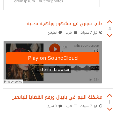
Lorem Ipsum... but for photos
طرب سوري غير مشهور وبلهجة محلية
4
قبل 7 سنوات
طرب
تعليقان
مشكلة البيع في بايبال ورفع القضايا للبائعين
1
قبل 7 سنوات
تقنية
0 تعليق