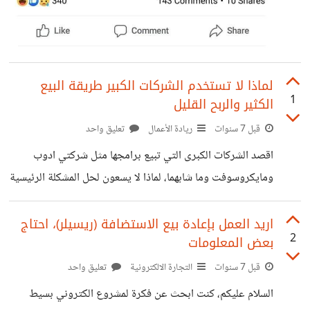
لماذا لا تستخدم الشركات الكبير طريقة البيع
1
الكثير والربح القليل
قبل 7 سنوات
ريادة الأعمال
تعليق واحد
اقصد الشركات الكبرى التي تبيع برامجها مثل شركتي ادوب
ومايكروسوفت وما شابهما، لماذا لا يسعون لحل المشكلة الرئيسية
التي تدفع الشباب لاستخدام برمجياتها بشكل غير شرعي وهي
السعر بشكل كبير وربما وسائل الدفع لكن على نطاق اضيق، اعلم
اريد العمل بإعادة بيع الاستضافة (ريسيلر)، احتاج
2
بعض المعلومات
اننا نواجه مشاكل كبيرة في وسائل الدفع لكن حتى إن اصبحت
اسهل فلن نكون مستعدين لدفع تلك المبالغ الكبيرة لشراء
قبل 7 سنوات
التجارة الالكترونية
تعليق واحد
برمجياتهم، فلو خفضوها لساهم ذلك في الانتشار الكبير
السلام عليكم، كنت ابحث عن فكرة لمشروع الكتروني بسيط