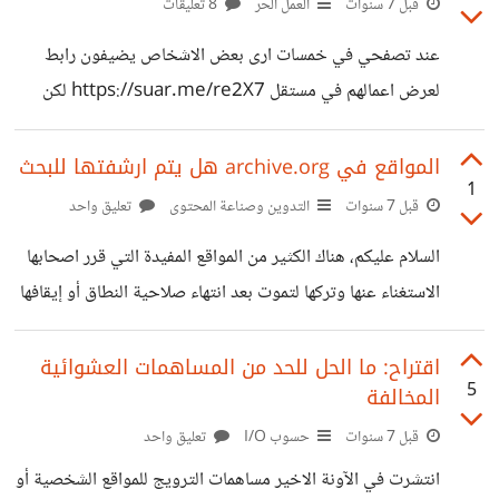
قبل 7 سنوات
العمل الحر
8 تعليقات
أوتوماتيكي والتي ستحسن حياة الناس عن طريق اختصار وقت
عند تصفحي في خمسات ارى بعض الاشخاص يضيفون رابط
وعناء تقشير البطيخ ليتمكنوا من استخدام هذا الوقت الزائد في
لعرض اعمالهم في مستقل https://suar.me/re2X7 لكن
تقشير فواكه أخرى ليس لها جهاز تقشير بعد."
الرابط فعلياً يأخذك لرابط أعمالك، ربما يتساءل صاحب العرض
لماذا لا يتواصل معي أحد، ألم تعجبهم أعمالي؟ هل الخطأ هنا من
المواقع في archive.org هل يتم ارشفتها للبحث
1
مستقل أم من المستقل؟
قبل 7 سنوات
التدوين وصناعة المحتوى
تعليق واحد
السلام عليكم، هناك الكثير من المواقع المفيدة التي قرر اصحابها
الاستغناء عنها وتركها لتموت بعد انتهاء صلاحية النطاق أو إيقافها
لسبب ما، اغلب هذه المواقع مؤرشفة في موقع ارشيف الكبير
والمعروف،لكن هل تعود بالفائدة للباحثين في محركات البحث أم
اقتراح: ما الحل للحد من المساهمات العشوائية
5
المخالفة
انها موجودة فقط لمن يعرفها ويدخل لموقع ارشيف لتصفحها
والاستفادة منها؟ اعتقد انها غير متاحة في نتائج البحث لذلك
قبل 7 سنوات
حسوب I/O
تعليق واحد
فكرت لماذا لا يتم اعادة احياء تلك المواقع واعادتها بمحتواها من
انتشرت في الآونة الاخير مساهمات الترويج للمواقع الشخصية أو