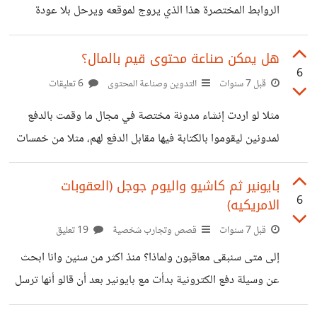
جديد تحت ادارة جديدة لاشخاص اخرين؟ الن يكون هذا مفيدا
الروابط المختصرة هذا الذي يروج لموقعه ويرحل بلا عودة
لمحتوى
https://io.hsoub.com/go/95094 والذي يريد إنقاذنا
برابط موقع الاختصار الذي اكتشفه ويعطينا روابطه المختصرة
هل يمكن صناعة محتوى قيم بالمال؟
6
وغالبا أيضا يرحل بلا عودة
قبل 7 سنوات
التدوين وصناعة المحتوى
6 تعليقات
https://io.hsoub.com/go/95084 والباحث عن عمل يترك
مثلا لو اردت إنشاء مدونة مختصة في مجال ما وقمت بالدفع
لنا وسائل التواصل معه ويذهب
لمدونين ليقوموا بالكتابة فيها مقابل الدفع لهم، مثلا من خمسات
https://io.hsoub.com/go/95033 كل ما ذكر اعلاه نماذج
أو مستقل، هل تعتقد أني سأستطيع الحصول على محتوى ينافس
لمخالفات ومساهمات غير مرغوب فيها ولا يمر يوم بدون ان نرى
مدونات يكتب فيها أصحابها المختصون في مجالهم عن المجال،
بايونير ثم كاشيو واليوم جوجل (العقوبات
مثلها. ما الحل برأيك للحد من هذه المساهمات؟ برأيي أغلبهم
6
الامريكيه)
أم أني سأحصل على محتوى تجاري لا قيمة فعلية له مثل اغلب
يبحث في غوغل فيصل لحسوب فيقول لنفسه ياللهول
محتويات موقع موضوع الذي يهتم بالكمية ومحاولة احتواء كل
قبل 7 سنوات
قصص وتجارب شخصية
19 تعليق
شيء حتى لو كانت القيمة شبه معدومة، كيف يتم تسعير
إلى متى سنبقى معاقبون ولماذا؟ منذ اكثر من سنين وانا ابحث
المقالات هل ترى أن الدفع مقابل عدد كلمات هي
عن وسيلة دفع الكترونية بدأت مع بايونير بعد أن قالو أنها ترسل
لك بطاقة فيزا كما يمكنني شحن الرصيد بسهولة بسبب توافر