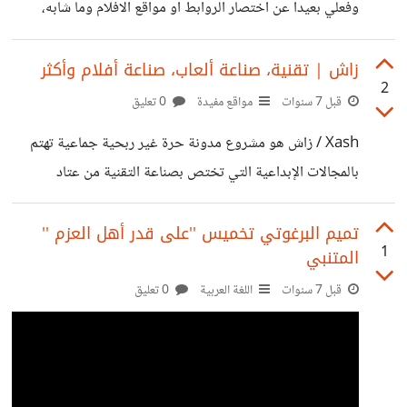
والتسويق وربما زيادة الأرباح، اليوم كنت استخدم برنامج ضغط
وفعلي بعيدا عن اختصار الروابط او مواقع الافلام وما شابه،
الملفات الشهير وينرار على الجوال،
وجدت مجال بيع الاستضافة جيد بالنسبة لي واستطيع الترويج
والبيع، لكن لم اجد شرح وافي باللغة العربية، ارجو الاجابة على
زاش | تقنية، صناعة ألعاب، صناعة أفلام وأكثر
2
اسئلتي: ١. كم يكلف البدأ بأقل امكانيات ٢. ماذا احتاج للبدأ؟ هل
قبل 7 سنوات
مواقع مفيدة
0 تعليق
علي شراء سكربت لإدارة الخوادم وتقسيمها وما شابه وأيضا
Xash / زاش هو مشروع مدونة حرة غير ربحية جماعية تهتم
سكربت للموقع الذي سأعمل عليه؟ ٣.من يحدد الاسعار
بالمجالات الإبداعية التي تختص بصناعة التقنية من عتاد
والتقسيمات ومن الذي يقبض؟ هل اقوم بالدفع للشركة وأتصرف
وبرمجيات وصناعة الألعاب وصناعة الأفلام والرسوم المتحركة.
كما اريد بالاسعار
http://xash.me/
‫تميم البرغوتي تخميس ''على قدر أهل العزم ''
1
قبل 7 سنوات
اللغة العربية
0 تعليق