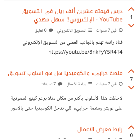
وأنساها والان اريد تنظيفه بشكل جيد بطريقة صحيحة، بحثت
فوجدت تدوينات مستهلكة تتكلم عن الموضوع لكني شعرت أنها
‫درس قيمته عشرين ألف ريال في التسويق
1
الإلكتروني!! سهل مهدي‬‎ - YouTube
حشو ولا يرتجى منها شيء. ارجو إعطائي طريقتكم والبرامج
المفيدة التي تستعملونها وأي نصائح لترتيب الأمور قليلا
قبل 7 سنوات
التسويق الالكتروني
0 تعليق
قناة رائعة تهتم بالجانب العملي من التسويق الإلكتروني
https://youtu.be/8nkFyY5R4T4
منصة حرابيء والكوميديا هل هو اسلوب تسويق
7
قبل 7 سنوات
ريادة الأعمال
7 تعليقات
لاحظت هذا الأسلوب بأكثر من مكان مثلا برغر كينغ السعودية
على تويتر ومنصة حرابيء اللي تدخل الكوميديا حتى بالامور
الجدية. هذا مثال من حرابيءأكمل الفراغ لدي فكرة مشروع
................، والتي ستحسن حياة الناس عن طريق
رابط معرض الاعمال
0
.................... مثال: "لدي فكرة مشروع جهاز تقشير بطيخ