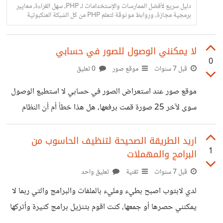
دليل سريع لأفضل الممارسات والإستخدامات لـ PHP، سهل القراءة، معايير
برمجية مجازة، وروابط موثوقة لتعلم PHP من كل الشبكة العنكبوتية
لا يمكنني الوصول للصور في حسابي
0
قبل 7 سنوات
موقع صور
0 تعليق
موقع صور عند استعراض الصور في حسابي لا استطيع الوصول
سوى لآخر 25 صورة قمت برفعها، هل هذا خطأ أم أن النظام
هكذا؟
اريد الطريقة الصحيحة لتنظيف الحاسوب من
1
البرامج والمهملات
قبل 7 سنوات
تقنية
تعليق واحد
لدي لابتوب اصبح بطيء ومليء بالملفات والبرامج والتي ربما لا
يمكنني حصرها أو جمعها، كنت اقوم بتنزيل برامج كثيرة وأتركها