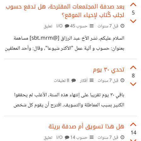
تساؤلاتك، بخصوص البرمجة الخلفية هناك مسار باستخدام
بعد صدفة المجتمعات المقترحة، هل تدفع حسوب
5
لجلب كُتاب لإحياء الموقع؟
بايثون مع بعض التطبيقات العملية
قبل 7 سنوات
حسوب I/O
45 تعليق
السلام عليكم، نشر الأخ عبد الرزاق [@sbt.mrm]‍ مساهمة
بعنوان: حسوب و آلية عمل "الأكثر شيوعا"، وقال: وأحد المعلقين
و هو بالمناسبة من المدونين المُجيدين لمح أن حسوب قد تكون
تعاقدت مع هؤلاء الكاتبات، وهو ما يبدو لي تفسيرا منطقيا، فعلاً
تحدي ٣٠ يوم
8
قمت بجولة في الصفحة الرئيسية وراجعت اخر المساهمات
قبل 7 سنوات
أفكار
8 تعليقات
الشائعة في الأيام الأخيرة، ما يقارب 10 حسابات كلها إناث
باقي ٣٠ يوم تقريبا على إنتهاء هذه السنة، الأغلب لم يحققوا
وتاريخ التسجيل في شهر 11! يا لها من مصادفة، لذلك بدأت
الكثير بسبب المماطلة والتسويف، اقترح أن يقوم كل شخص
البحث والتحقق للوصول للحقيقة وهذا ما وجدته: كل الأسماء
بتحديد شيء ما للمداومة عليه لمدة شهر، عمل ما أو عادة
التالية فيها
جديدة، هو بمثابة تحدي لنفسك لتقوية درجة الإلتزام لديك
هل هذا تسويق أم صدفة بريئة
14
ولمعرفة قيمة الوقت الذي مضى ولم تستثمره بما هو مفيد علهُ
قبل 7 سنوات
حسوب I/O
14 تعليق