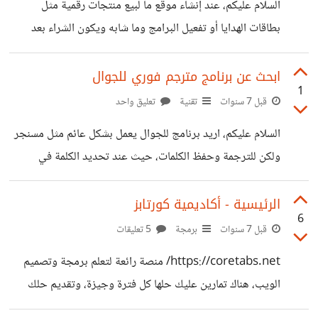
السلام عليكم، عند إنشاء موقع ما لبيع منتجات رقمية مثل
بطاقات الهدايا أو تفعيل البرامج وما شابه ويكون الشراء بعد
شحن رصيد في الموقع في هذه الحالة يقوم الكثير من المشترين
حول العالم برفع قضية في بايبال بحجة عدم استلام المنتج
ابحث عن برنامج مترجم فوري للجوال
1
ويطالبون باسترداد المال، ما الحل في مثل هذه الحالة؟ وما هو
قبل 7 سنوات
تقنية
تعليق واحد
الإثبات الذي يمكن ارساله لبايبال حتى في خمسات اذكر أني
السلام عليكم، اريد برنامج للجوال يعمل بشكل عائم مثل مسنجر
رأيت في قسم ما شركة حسوب تطلب من العملاء التواصل معهم
ولكن للترجمة وحفظ الكلمات، حيث عند تحديد الكلمة في
لاستعادة الاموال وعدم رفع قضية في بايبال!
المتصفح يظهر لي ترجمتها وإضافتها لمراجعتها لاحقاً إن أمكن هل
تعرف أي برنامج بفكرة مشابهة ومفيد بهذا الخصوص؟
الرئيسية - أكاديمية كورتابز
6
قبل 7 سنوات
برمجة
5 تعليقات
https://coretabs.net/ منصة رائعة لتعلم برمجة وتصميم
الويب، هناك تمارين عليك حلها كل فترة وجيزة، وتقديم حلك
وسيقوم المعلمين بالرد عليك وإصلاح اخطاءك والرد على