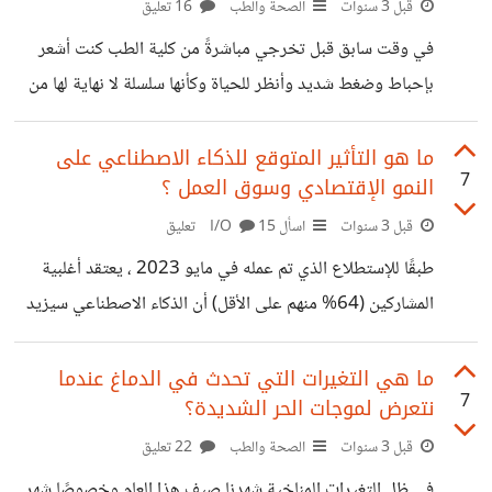
قبل 3 سنوات
الصحة والطب
16 تعليق
في وقت سابق قبل تخرجي مباشرةً من كلية الطب كنت أشعر
بإحباط وضغط شديد وأنظر للحياة وكأنها سلسلة لا نهاية لها من
الأزمات ودخلت في فترة ركود لأنني شعرت أنني ضحية في هذه
الحياة وأنني لن أستطيع المرور لبر الأمان مرة آخرى. ولكن
ما هو التأثير المتوقع للذكاء الاصطناعي على
7
النمو الإقتصادي وسوق العمل ؟
سرعان ما لممت شتات نفسي واعترفت بمشاعري حينها ثم
وجدت المفتاح الذي ساعدني في مواجهة هذه المشكلات وهو
قبل 3 سنوات
اسأل I/O
15 تعليق
النظر بعدسة أكثر واقعية وإيجابية. غالبًا ما تحدد الطريقة التي
طبقًا للإستطلاع الذي تم عمله في مايو 2023 ، يعتقد أغلبية
نفسر بها المشكلات في حياتنا مدى استجابتنا لها، بالنسبة
المشاركين (64% منهم على الأقل) أن الذكاء الاصطناعي سيزيد
النمو الاقتصادي العالمي بنسبة 4 لـ 6 % سنويًا خلال العقد
القادم. لذا في هذا الصدد ما هي الأسباب الرئيسية وراء ذلك ؟
ما هي التغيرات التي تحدث في الدماغ عندما
7
نتعرض لموجات الحر الشديدة؟
قبل 3 سنوات
الصحة والطب
22 تعليق
في ظل التغيرات المناخية شهدنا صيف هذا العام وخصوصًا شهر