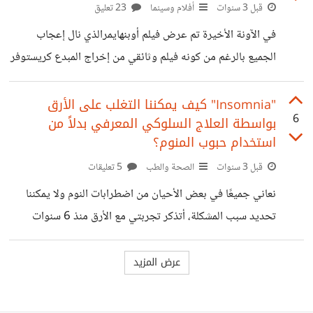
بالنسبة لي وهو أن والدة أحد أصدقائي تهرول لأن أحد الأقارب
قبل 3 سنوات
أفلام وسينما
23 تعليق
قامت بالإنتحار حزنًا على نتيجة الثانوية العامة وأدخل بحالة من
في الآونة الأخيرة تم عرض فيلم أوبنهايمرالذي نال إعجاب
الذهول التام حتى أتيقن من وجود مشكلة حقيقية بالفعل وهي
الجميع بالرغم من كونه فيلم وثائقي من إخراج المبدع كريستوفر
نولان، يروي الفيلم حياة عالم الفيزياء النظرية روبرت أوبنهايمر
وتركز القصة على دراساته المبكرة وإدارته لمشروع مانهاتن. في
"Insomnia" كيف يمكننا التغلب على الأرق
6
بواسطة العلاج السلوكي المعرفي بدلاً من
يوم 2 أغسطس عام 1939 قبل اندلاع الحرب العالمية الثانية
استخدام حبوب المنوم؟
بقرابة شهر يستقبل الرئيس الأمريكي "فرانكلين روزفلت" خطاب
قبل 3 سنوات
الصحة والطب
5 تعليقات
من العالم "ألبرت أينشتاين " يتحدث فيه عن مخاوفه بسبب
اكتشاف العلماء الألمان للإنشطارالنووي والذي يمكن استغلاله
نعاني جميعًا في بعض الأحيان من اضطرابات النوم ولا يمكننا
بواسطة هتلر لعمل قنبلة نووية، ويبدأ بعدها بالفعل
تحديد سبب المشكلة، أتذكر تجربتي مع الأرق منذ 6 سنوات
تقريبًا بحلول امتحانات الثانوية العامة ومع وجود الضغط النفسي
والجسدي بجانب التوتر الشديد والنظر إلى الأمر أنه تحديد
مصير تبدأ رحلتي مع الأرق ولكن لحسن حظي أنه كان (حادًا)
قصير المدى استمر فقط لثلاثة أسابيع لذلك لم تحدث أي