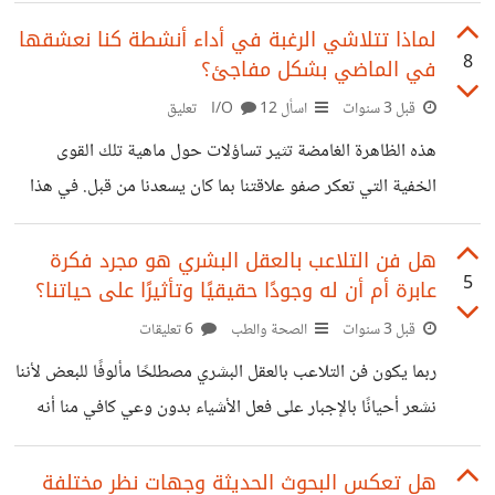
والجسدية. من بين أشكال الضغط الشائعة تأتي ظاهرة الضغط
المزمن "Chronic Stress"، التي قد تكون لها تأثيرات سلبية
لماذا تتلاشي الرغبة في أداء أنشطة كنا نعشقها
8
في الماضي بشكل مفاجئ؟
خطيرة على الجسم. في أغسطس الماضي، تم نشر بحث
استثنائي يكشف عن تفاصيل مهمة حول كيفية استجابة خلايا
قبل 3 سنوات
اسأل I/O
12 تعليق
الدماغ للذكور والإناث للإجهاد المزمن. وتم اكتشاف أن هناك فئة
هذه الظاهرة الغامضة تثير تساؤلات حول ماهية تلك القوى
فرعية من الخلايا العصبية تستجيب بطرق مختلفة للإجهاد لدى
الخفية التي تعكر صفو علاقتنا بما كان يسعدنا من قبل. في هذا
الذكور والإناث. كشفت النتائج عن احتفاظ الذكور بمستويات
الصدد ما هي الأسباب وراء هذا التحول النفسي وكيفية التغلب
عالية
عليه؟ وهل مررت بهذه التجربة من قبل ؟
هل فن التلاعب بالعقل البشري هو مجرد فكرة
5
عابرة أم أن له وجودًا حقيقيًا وتأثيرًا على حياتنا؟
قبل 3 سنوات
الصحة والطب
6 تعليقات
ربما يكون فن التلاعب بالعقل البشري مصطلحًا مألوفًا للبعض لأننا
نشعر أحيانًا بالإجبار على فعل الأشياء بدون وعي كافي منا أنه
يتم استغلالنا فهذا ما حدث معي تمامًا في أحد علاقاتي السابقة
مع صديقي المقرب ولا شك أن جميعنا قد تعرضنا لمثل هذه
هل تعكس البحوث الحديثة وجهات نظر مختلفة