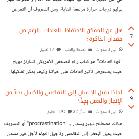
يوليو درجات حرارة مرتفعة للغاية، ومن المعروف أن التعرض
لموجات الحرارة الزائدة لفترات طويلة تؤدي إلى مشاكل صحية
مثل الجفاف ولكنها قد تشكل أيضًا مخاطر كبيرة على صحة
هل من الممكن الاحتفاظ بالعادات بالرغم من
7
فقدان الذاكرة؟
الدماغ، بما في ذلك زيادة فرص الإصابة بمشاكل الصحة العقلية،
بل وربما يزيد من احتمالات السلوك العنيف. وعلى عكس ذلك فإن
قبل 3 سنوات
الصحة والطب
17 تعليق
التعرض لها لفترات قصيرة قد تفيد في الواقع الصحة العامة
"قوة العادات" هو كتاب رائع للصحفي الأمريكي تشارلز دويج
وصحة الدماغ. وفي ظل هذه التقلبات مؤخرًا يجب أن نفهم كيف
حيث يستعرض تأثير العادات على حياتنا وكيف يمكن تشكيلها
وتغييرها. يشمل الكتاب قصة حياة " إيوجين بولي" التي حدثت
عام 1993 عندما بدأ في فقدان ذاكرته بشكل تدريجي وكان
لماذا يميل الإنسان إلى التقاعس والكسل بدلاً من
9
الإنجاز والعمل بِجِدٍّ؟
السبب وراء ذلك هو مرض التهاب دماغي فيروسي الذي تسبب
في إتلاف بعض أجزاء من عقله، ولكن الأمر المثير بالنسبة لي لم
قبل 3 سنوات
اسأل I/O
22 تعليق
يكن تأثر إيوجين في قدرته على تذكر التفاصيل اليومية والأمور
هنالك مصطلح شهير يسمى بـ "procrastination" أو التسويف
البسيطة مثل مكان الإقامة أو أي مهام يومية أخرى، بل
حيث يميل البعض إلى التقاعس وتأجيل المهام لأجل غير مسمى