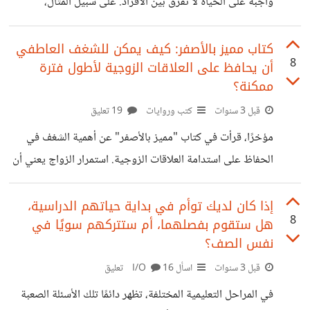
واجبة على الحياة لا تفرق بين الأفراد. على سبيل المثال،
الأصحاء يمكن أن يواجهوا مشاكل صحية غير متوقعة. حتى
الأثرياء قد يجدون أنفسهم في مواقف مالية صعبة. قد تختلف
كتاب مميز بالأصفر: كيف يمكن للشغف العاطفي
8
أن يحافظ على العلاقات الزوجية لأطول فترة
المشاكل في نوعياتها وتكرارها وشدتها، ولكن الجميع يجدون
ممكنة؟
أنفسهم إما يسعون لإدارة تلك المشاكل بفعالية أو يختارون
قبل 3 سنوات
كتب وروايات
19 تعليق
تجاهلها. هذين هما الخياران الوحيدان المتاحان لنا. أظهرت
الأبحاث مؤخرًا أن الإنسان يمتلك القدرة على حل المشاكل بشكل
مؤخرًا، قرأت في كتاب "مميز بالأصفر" عن أهمية الشغف في
استثنائي، ويمكن تحقيق ذلك عبر
الحفاظ على استدامة العلاقات الزوجية. استمرار الزواج يعني أن
تقع في حب شريك حياتك مرارًا وتكرارًا، وذلك عبر الاعتماد على
الشغف الصادق في العلاقة. عندما تكون مغرمًا بشريك حياتك،
إذا كان لديك توأم في بداية حياتهم الدراسية،
8
هل ستقوم بفصلهما، أم ستتركهم سويًا في
فإن مجرد التفكير فيه يجلب ابتسامة على وجهك، يثير إحساسًا
نفس الصف؟
بالسعادة في داخلك، وتتطاير الفراشات من حولك .. هذا هو
قبل 3 سنوات
اسأل I/O
16 تعليق
الشغف الذي نتحدث عنه. واحدة من أهم النصائح التي يمكن أن
تفيد الكثيرين في الحفاظ على شرارة العلاقة هي مقولة "قد
في المراحل التعليمية المختلفة، تظهر دائمًا تلك الأسئلة الصعبة