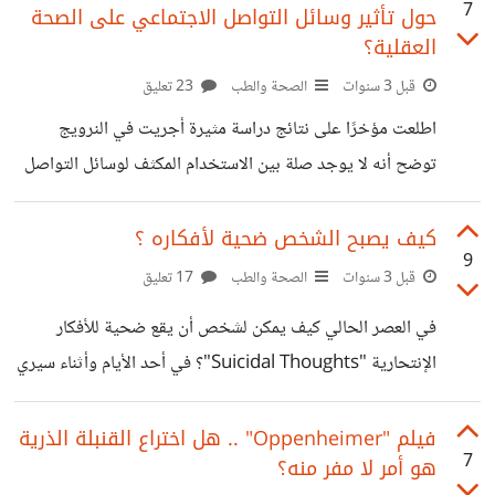
7
حول تأثير وسائل التواصل الاجتماعي على الصحة
المواقف من قبل. فن التلاعب بالعقول هو عبارة عن مجموعة من
العقلية؟
الاستراتيجيات التي يتم استخدامها للتأثير على طريقة تكفير
قبل 3 سنوات
الصحة والطب
23 تعليق
وسلوك الآخرين وتوجيها وفقًا لأهدافنا. يمكن أن يشمل هذا
التأثير بعض أساليب التلاعب:- استخدام العواطف: يعد أحد أقوى
اطلعت مؤخرًا على نتائج دراسة مثيرة أجريت في النرويج
توضح أنه لا يوجد صلة بين الاستخدام المكثف لوسائل التواصل
الاجتماعي ومعدل ازدياد الاكتئاب والقلق خاصةً لدى المراهقين ..
وقد تم ذلك عن طريق مراقبة عدد كبير من الشباب تتراوح
كيف يصبح الشخص ضحية لأفكاره ؟
9
أعمارهم بين 10 لــ 16 عامًا، وقيموهم كل عامين. وخلال جميع
قبل 3 سنوات
الصحة والطب
17 تعليق
المقابلات التي قام بها الباحثون مع المشاركين حول سلوكياتهم
في العصر الحالي كيف يمكن لشخص أن يقع ضحية للأفكار
على الإنترنت (مثل نشر الصور، وعمل "إعجاب" أو التعليق على
الإنتحارية "Suicidal Thoughts"؟ في أحد الأيام وأثناء سيري
منشورات الآخرين)، وإجراء تقييمات سريرية للاكتئاب والقلق
في المستشفي الجامعي مرورًا بقسم السموم وإذ بي أجد العديد
باستخدام مقاييس نفسية معيارية.
من حالات الإنتحار وأقول في قرارة نفسي "إنها مجرد مصادفة"
فيلم "Oppenheimer" .. هل اختراع القنبلة الذرية
7
هو أمر لا مفر منه؟
.. وتمرالأيام ويتكرر الموقف كثيرًا حتى يحدث ما لم يكن متوقع