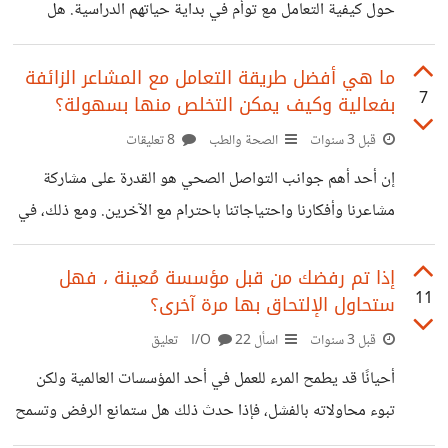
حول كيفية التعامل مع توأم في بداية حياتهم الدراسية. هل
يجب فصلهما لمنع اعتماد أحدهما على الآخر، أم يجب السماح لهما
بالبقاء معًا لتعزيز علاقة الترابط والأخوية؟
ما هي أفضل طريقة التعامل مع المشاعر الزائفة
7
بفعالية وكيف يمكن التخلص منها بسهولة؟
قبل 3 سنوات
الصحة والطب
8 تعليقات
إن أحد أهم جوانب التواصل الصحي هو القدرة على مشاركة
مشاعرنا وأفكارنا واحتياجاتنا باحترام مع الآخرين. ومع ذلك، في
بعض الأحيان، نخطئ في فهم مشاعرنا ونعبر عنها بطرق ليست
دقيقة. يحدث ذلك عندما نستخدم كلمات شائعة مثل "أشعر
إذا تم رفضك من قبل مؤسسة مُعينة ، فهل
11
ستحاول الإلتحاق بها مرة آخرى؟
بالتلاعب أو بالخيانة" دون أن نكون متأكدين من أنها تعبير عن
مشاعر حقيقية. على الرغم من أن هذه العبارات قد تبدو أنها تعبر
قبل 3 سنوات
اسأل I/O
22 تعليق
عن المشاعر بالفعل، إلا أنها ليست عواطف بل مجرد كلمات تعبر
أحيانًا قد يطمح المرء للعمل في أحد المؤسسات العالمية ولكن
عن مواقف من حياتنا السابقة. يشير عالم النفس
تبوء محاولاته بالفشل، فإذا حدث ذلك هل ستمانع الرفض وتسمح
لغرورك بالسيطرة عليك؟ أم ستنتظر بصبر وثقة الفرصة المناسبة