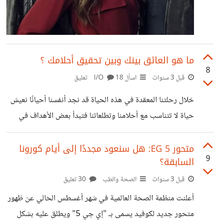
ما هو العائق بينك وبين تحقيق أحلامك ؟
8
قبل 3 سنوات
اسأل I/O
18 تعليق
خلال رحلتنا المعقدة في هذه الحياة قد نجد أنفسنا أحيانًا نعيش
حياة لا تتناسب مع أحلامنا وتطلعاتنا فتبدأ بعض الأهداف في
التعثر والأحلام في التلاشي وتبقي الرغبات معلقة في أفق الواقع
للأبد، في هذا الصدد من وجهة نظرك ما الذي يمنعك من عيش
متحور EG 5: هل سنعود مجددًا إلى أيام كورونا
9
السابقة؟
الحياة التي طالما حلمت بها دائمًا؟
قبل 3 سنوات
الصحة والطب
30 تعليق
أعلنت منظمة الصحة العالمية في شهر أغسطس الحالي عن ظهور
متحور جديد لكوفيد يسمى بـ "إي جي 5" ويطلق عليه بشكل