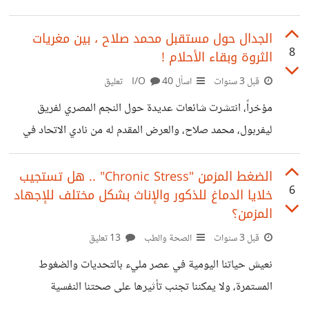
غير رسمي اسم "إيريس"، وحثت الدول على مراقبة الإصابات
بهذا المتحور الجديد الذي ينتشر على مستوى العالم حيث تم
الجدال حول مستقبل محمد صلاح ، بين مغريات
8
الثروة وبقاء الأحلام !
رصده في أكثر من 51 دولة وخصوصًا في الفئة التي تزيد
أعمارهم عن 85 عامًا. كما نعلم فقد تسبب فيروس كورونا سابقًا
قبل 3 سنوات
اسأل I/O
40 تعليق
إلى حدوث تغيير جذري في حياتنا اليومية فإذا نظرنا للوراء
مؤخراً، انتشرت شائعات عديدة حول النجم المصري لفريق
يمكننا تذكر كيف كانت الحياة خلال جائحة كورونا
ليفربول، محمد صلاح، والعرض المقدم له من نادي الاتحاد في
السعودية.بقيمة 738 مليون ريال لمدة موسمين، وهو ما يُعادل
حوالي 6 مليار جنيه، وسيصل راتبه يوميًا إلى حوالي 8 مليون.
الضغط المزمن "Chronic Stress" .. هل تستجيب
6
خلايا الدماغ للذكور والإناث بشكل مختلف للإجهاد
تباينت آراء الناس حيال هذه الأخبار، حيث انقسموا إلى فئتين؛
المزمن؟
هناك من يُؤيد هذا الاقتراح بسبب الأموال الضخمة المقدمة، بينما
قبل 3 سنوات
الصحة والطب
13 تعليق
يُعارض البعض الآخر بشدة لأنهم لا يريدزن أن ينتهي الحلم
المصري، وظل هذا قائمًا حتى قام المدرب يورجن كلوب برفض
نعيش حياتنا اليومية في عصر مليء بالتحديات والضغوط
العرض المقدم
المستمرة، ولا يمكننا تجنب تأثيرها على صحتنا النفسية