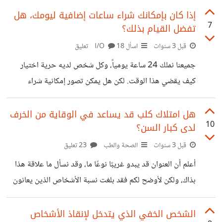
لتثبت قدراتك وجدارتك؟
إذا كان بإمكانك شراء ساعات إضافية ليومك، هل
7
تفضل القيام بذلك؟
قبل 3 سنوات
اسأل I/O
18 تعليق
جميعنا نملك 24 ساعة يومياً، وكل شخص لديه حرية اختيار
كيف يقضي هذا الوقت. لكن هل يمكن تصور إمكانية شراء
ساعات إضافية لتوسيع يومنا إلى 30 ساعة، وهل ستكون لهذه
الخيارات الإضافية تأثير إيجابي على إنتاجيتنا وأدائنا؟
هل امتلاك كلب قد يساعد في الوقاية من الخرف
10
لدى كبار السن؟
قبل 3 سنوات
الصحة والطب
23 تعليق
أعلم أن العنوان قد يبدو غريبًا نوعًا ما، وقد نسأل ما علاقة هذا
بذاك، ولكن لأوضح لكم فقد بلغت نسبة الأشخاص الذين يعانون
من أعراض الخرف المرتبطة بالعمر أو مرض الزهايمر تقريبًا
واحدًا من أصل سبعة أشخاص عندما يصلون إلى سن الـ71 عامًا.
الشخص الخفي الذي يتدخل لإنقاذ الأشخاص