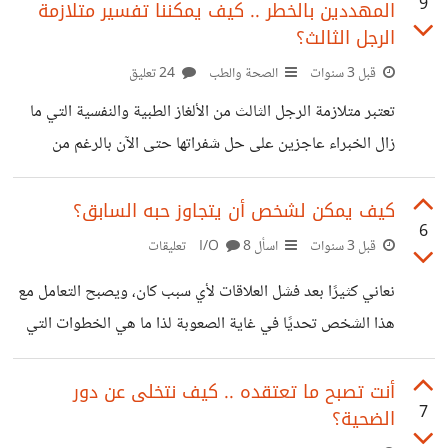
9
المهددين بالخطر .. كيف يمكننا تفسير متلازمة
وفقًا للأبحاث الجديدة، اتضح أن امتلاك كلب على المدى الطويل
الرجل الثالث؟
قد يكون له تأثير إيجابي في معالجة أو تعويض أشكال التدهور
قبل 3 سنوات
الصحة والطب
24 تعليق
المعرفي المرتبطة بأمراض الذاكرة. من الجدير بالذكر أن الأبحاث
تشير إلى أن ثلث حالات الخرف قد
تعتبر متلازمة الرجل الثالث من الألغاز الطبية والنفسية التي ما
زال الخبراء عاجزين على حل شفراتها حتى الآن بالرغم من
التقدم الطبي الذي وصلنا له. متلازمة الرجل الثالث أو "Third
Man Factor" هو المصطلح المستخدم لتحديد تجربة شائعة
كيف يمكن لشخص أن يتجاوز حبه السابق؟
6
جدًا في جميع أنحاء العالم، وعبر تاريخ البشرية وهي الإحساس
قبل 3 سنوات
اسأل I/O
8 تعليقات
بوجود شخص آخر معنا وأحيانًا يصل الأمر إلى حد التصور لكائن
نعاني كثيرًا بعد فشل العلاقات لأي سبب كان، ويصبح التعامل مع
ليس موجودًا بالفعل، وهو ما يسميه الكثيرون "صورة ثلاثية
هذا الشخص تحديًا في غاية الصعوبة لذا ما هي الخطوات التي
الأبعاد". تحدث هذه المتلازمة عندما يمر الشخص بتجارب مؤلمة
يمكن اتباعها لكي نتعافى ونتجاوز هذه الأزمة ونعود لحياتنا
تواجهه وتضعه في
الطبيعية؟
أنت تصبح ما تعتقده .. كيف نتخلى عن دور
7
الضحية؟