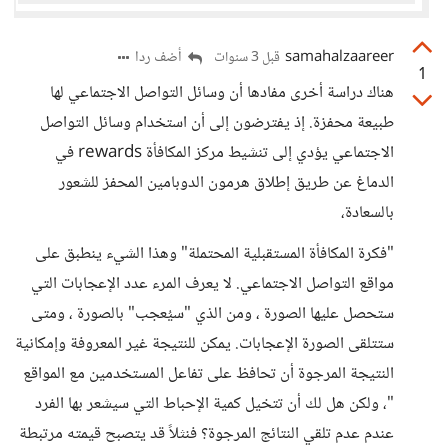
samahalzaareer
أضف ردا
قبل 3 سنوات
1
هناك دراسة أخرى مفادها أن وسائل التواصل الاجتماعي لها
طبيعة محفزة. إذ يفترضون إلى أن استخدام وسائل التواصل
الاجتماعي يؤدي إلى تنشيط مركز المكافأة rewards في
الدماغ عن طريق إطلاق هرمون الدوبامين المحفز للشعور
بالسعادة،
"فكرة المكافأة المستقبلية المحتملة" وهذا الشيء ينطبق على
مواقع التواصل الاجتماعي. لا يعرف المرء عدد الإعجابات التي
ستحصل عليها الصورة ، ومن الذي "سيُعجب" بالصورة ، ومتى
ستتلقى الصورة الإعجابات. يمكن للنتيجة غير المعروفة وإمكانية
النتيجة المرجوة أن تحافظ على تفاعل المستخدمين مع المواقع
"، ولكن هل لك أن تتخيل كمية الإحباط التي سيشعر بها الفرد
عندم عدم تلقي النتائج المرجوة؟ فنثلاً قد يتصبح قيمته مرتبطة