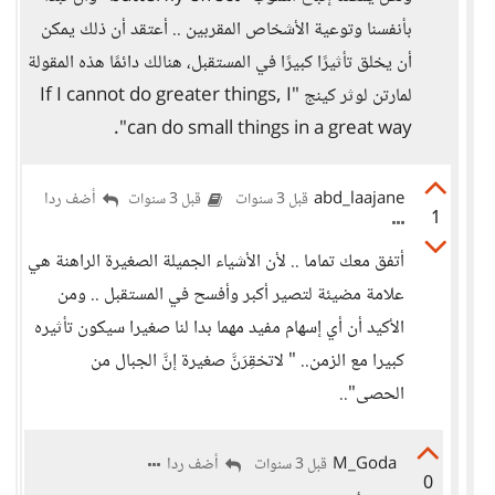
بأنفسنا وتوعية الأشخاص المقربين .. أعتقد أن ذلك يمكن
أن يخلق تأثيرًا كبيرًا في المستقبل، هنالك دائمًا هذه المقولة
لمارتن لوثر كينج "If I cannot do greater things, I
can do small things in a great way".
abd_laajane
أضف ردا
قبل 3 سنوات
قبل 3 سنوات
1
أتفق معك تماما .. لأن الأشياء الجميلة الصغيرة الراهنة هي
علامة مضيئة لتصير أكبر وأفسح في المستقبل .. ومن
الأكيد أن أي إسهام مفيد مهما بدا لنا صغيرا سيكون تأثيره
كبيرا مع الزمن.. " لاتحْقِرَنَّ صغيرة إنَّ الجبال من
الحصى"..
M_Goda
أضف ردا
قبل 3 سنوات
0