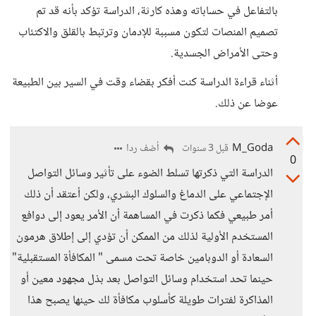
بالتفاعل في حساباته وهذه كارثة، الدراسة تؤكد بأنه قد تم
تصميم المنصات لتكون مسببة للإدمان وترتبط بالقلق والاكتئاب
وحتى الأمراض الجسدية.
أثناء قراءة الدراسة كنت أفكر بقضاء وقت في السير بين الطبيعة
عوضا عن ذلك.
M_Goda
أضف ردا
قبل 3 سنوات
0
الدراسة التي ذكرتها تسلط الضوء على تأثير وسائل التواصل
الإجتماعي على الدماغ والسلوك البشري، ولكن أعتقد أن ذلك
أمر طبيعي فكما ذكرت في المساهمة أن الأمر يعود إلى دوافع
المستخدم الأولية لذلك من الممكن أن تؤدي إلى إطلاق هرمون
السعادة أو الدوبامين خاصة تحت مسمى " المكافأة المستقبلية"
حينما تحد استخدام وسائل التواصل بعد بذل مجهود معين أو
المذاكرة لفترات طويلة كأسلوب مكافأة لك حينها يصبح هذا