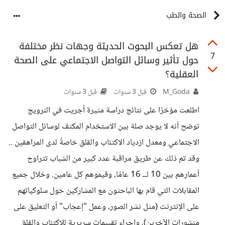
الصحة والطب
هل تعكس البحوث الحديثة وجهات نظر مختلفة
7
حول تأثير وسائل التواصل الاجتماعي على الصحة
العقلية؟
M_Goda
قبل 3 سنوات
قبل 3 سنوات
اطلعت مؤخرًا على نتائج دراسة مثيرة أجريت في النرويج
توضح أنه لا يوجد صلة بين الاستخدام المكثف لوسائل التواصل
الاجتماعي ومعدل ازدياد الاكتئاب والقلق خاصةً لدى المراهقين ..
وقد تم ذلك عن طريق مراقبة عدد كبير من الشباب تتراوح
أعمارهم بين 10 لــ 16 عامًا، وقيموهم كل عامين. وخلال جميع
المقابلات التي قام بها الباحثون مع المشاركين حول سلوكياتهم
على الإنترنت (مثل نشر الصور، وعمل "إعجاب" أو التعليق على
منشورات الآخرين)، وإجراء تقييمات سريرية للاكتئاب والقلق