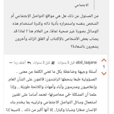
الاجتماعي
من المسئول عن ذلك هل هي مواقع التواصل الإجتماعي أم
الشخص بنفسه واستمراره بأذية ذاته وكثرة استخدام هذه
الوسائل بصورة غير صحية تمامًا، من الملام هنا ؟ لماذا قد
يصاب بعض الأشخاص بالإكتئاب أو القلق الزائد وآخرون
يشعرون بالسعادة؟
abd_laajane
أضف ردا
قبل 3 سنوات
قبل 3 سنوات
1
أسئلة وجيهة وضاغطة بكل ما تعني الكلمة من معنى ..
المسؤولية طبعا يتحملها الراشدون: قائمون على الشأن العام،
وإعلاميون ومدرسون وآباء وأمهات واللائحة طويلة... وإذا
علمنا أن المشكلة -في محاصرتها- تعتمد أساسا على تقنين
استعمال وسائل التواصل الاجتماعي وترتيبه بما يخدم بناء
الإنسان صغارا وشبابا وكبارا.. إلا أنها أكبر من ذلك .. لاسيما إذا