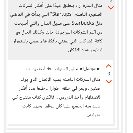
0
مثال البذرة أراه ينطبق جيدًا على أفكار الشركات
الصغيرة الناشئة "Startups" التي بدأت في الماضي
مثل Starbucks على سبيل المثال والتي أصبحت
من أكبر الشركات الموجودة حاليًا وكذلك الحال مع
كافة الشركات التي تعتني بأفكارها وتسعى بإستمرار
لتطوير هذه الأفكار.
abd_laajane
أضف ردا
قبل 3 سنوات
0
مثال الشركات الناشئة يشبه الإنسان الذي يولد
صغيرا، ويمر في خلقه أطوارا .. طبعا هذه أفكار
للاستلهام وأخذ الدروس .. فالكون كتاب مفتوح كي
يفيد منه الجميع مهما كان موقعه ومهما كانت
منزلته..