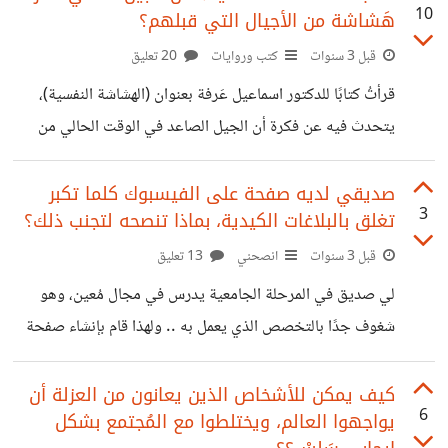
10
هَشاشة من الأجيال التي قبلهم؟
ناجحين في حياتنا ينبغي علينا تخصيص بعض الوقت لتطوير
الذات، وأفضل وقت لذلك هو الصباح الباكر كما يقول (إلرود). أنا
قبل 3 سنوات
كتب وروايات
20 تعليق
شخصيًا ألمس ذلك في يومي، في الفترات التي تنتظم فيها
قرأتُ كتابًا للدكتور اسماعيل عَرفة بعنوان (الهشاشة النفسية)،
مواعيد نومي، وأنام مُبكرا وأستيقظ في الصباح الباكر، أستطيع
يتحدث فيه عن فكرة أن الجيل الصاعد في الوقت الحالي من
الأطفال والمُراهقين تعرضوا لمشاعر مُدللة، وصَارت نفسيتهم
قابلة للكسر في أي موقف ولو بسيط .. واستهل كتابه بقصة
صديقي لديه صفحة على الفيسبوك كلما تكبر
3
تغلق بالبلاغات الكيدية، بماذا تنصحه لتجنب ذلك؟
للكاتبة البريطانية (كلير فوكس) في عام 2004م حيث أنها
فوجئت برجوع ابنتها من المدرسة وهي غارقة في دموعها!! ولما
قبل 3 سنوات
انصحني
13 تعليق
احتضنتها الأم وكفكفت دموعها، قالت لها الطفلة: (لقد تعرضت
لي صديق في المرحلة الجامعية يدرس في مجال مُعين، وهو
للتنمر في المدرسة يا أمي) وعندما سألتها الأم عن نوع التنمر التي
شغوف جدًا بالتخصص الذي يعمل به .. ولهذا قام بإنشاء صفحة
تعرضت له، قالت:
على موقع التواصل الشهير (فيسبوك) وأخذ يقدم بعض المقاطع
المرئية وهو يشرح فيها بعض (المواد العلمية) الخاصة بهذا
كيف يمكن للأشخاص الذين يعانون من العزلة أن
6
يواجهوا العالم، ويختلطوا مع المُجتمع بشكل
التخصص .. بغرض افادة الطلاب وتبسيط المعلومات