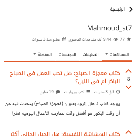
الرئيسية
Mahmoud_st7
77
9.44 ألف مشاهدات المحتوى
عضو منذ
3 سنوات
المساهمات
التعليقات
المجتمعات
المفضلة
كتاب معجزة الصباح: هل تحب العمل في الصباح
8
الباكر أم في الليل؟
قبل 3 سنوات
كتب وروايات
19 تعليق
يوجد كتاب لـ هال إلرود بعنوان (مُعجزة الصباح) يتحدث فيه عن
أن وقت البكور هو أفضل وقت لممارسة الأعمال اليومية نظرا
للهدوء الذي يتسم به والاستيقاظ بكامل النشاط والقوة الذهنية
الحاضرة، وغيرها من الظروف المناسبة .. وأنه إذا أردنا أن نكون
كتاب الهشاشة النفسية: هل الجيل الحالي أكثر