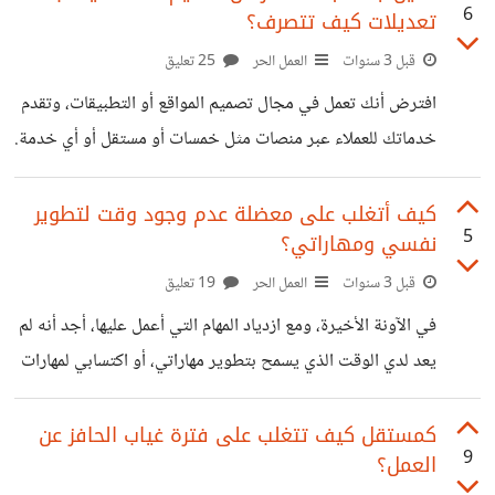
6
تعديلات كيف تتصرف؟
فوجئت برده الغاضب، حيث قال إن الشعار لا يناسب شركته، وأنه
لا يحب الألوان أو الخطوط أو التصميم. كما قال إنه يرى أن عملي
قبل 3 سنوات
العمل الحر
25 تعليق
سيء وغير احترافي، وأنه يريد إلغاء الطلب وإسترجاع المال.
افترض أنك تعمل في مجال تصميم المواقع أو التطبيقات، وتقدم
شعرت بالإحباط والغضب، فأنا كنت قد بذلت جهدًا كبيرًا
خدماتك للعملاء عبر منصات مثل خمسات أو مستقل أو أي خدمة.
تتفق مع عميل على مواصفات الخدمة والمدة والسعر، وتبدأ في
العمل على المشروع. تنجز العمل في الوقت المحدد، وترسله
كيف أتغلب على معضلة عدم وجود وقت لتطوير
5
نفسي ومهاراتي؟
للعميل، وتستلم المبلغ المتفق عليه. تظن أن كل شيء انتهى بخير،
وأن العميل راض عن الخدمة التي قدمتها له. ولكن بعد شهر من
قبل 3 سنوات
العمل الحر
19 تعليق
تسليم الخدمة، يأتيك نفس العميل، ويطلب منك إجراء تعديلات
في الآونة الأخيرة، ومع ازدياد المهام التي أعمل عليها، أجد أنه لم
على العمل الذي قمت به. يقول إنه لا
يعد لدي الوقت الذي يسمح بتطوير مهاراتي، أو اكتسابي لمهارات
جديدة، ولا لمتابعة التغيرات والاتجاهات في مجالي. أشعر أنني
أصبحت متخلفا عن زملائي، وأن هذا سيؤثر سلبا على الفرص
كمستقل كيف تتغلب على فترة غياب الحافز عن
9
العمل؟
المتوقعة لي مستقبلا، فنعلم جميعا حجم المنافسة التي توجد