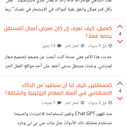
لفت انتباهي مؤخرًا ما قاله رائد الأعمال غاري فاينرتشوك :"عش
الجاهزة من مستقل. هذه النماذج هي نماذج أُعدت لتسهيل كتابة
بأقل قدر ممكن وانفق بقية أموالك في الاستثمار في نفسك" ربما
وصف
الكثير منا كمستقلين يظن أن أفضل طريقة لزيادة دخله وتحسين
مهاراته هي العمل بجد والقبول بأكبر عدد ممكن من المشاريع.
كعميل، كيف تعرف إن كان معرض أعمال المستقل
4
يخصه فعلا؟
ولكن هل حقًا هذه الطريقة وحدها تكفي؟ هل فكرنا فيما ما قاله
فاينرتشوك ؟ في الواقع الاستثمار في النفس، من خلال تعلم
قبل 3 سنوات
العمل الحر
13 تعليق
مهارات جديدة أو تحسين مهاراتتنا الحالية أو شراء أدوات أو
حدثت هذا الأمر معي عندما كنت أبحث عن مصمم لتصميم شعار
خدمات تساعدنا على تحسين جودة عملنا وزيادة
لمدزنتي. وجدت مستقل يدعى أحمد على أحد مواقع العمل الحر
وأعجبت بتصاميمه الرائعة التي وضعها في معرض أعماله. راسلته
وطلبت منه تصميم شعار لي وافق على الطلب وبدأ العمل. وعدني
كمستقلين، كيف لنا أن نستفيد من الذكاء
4
الاصطناعي في أتمتة المهام الروتينية والشاقة؟
بأن ينتهي من العمل في غضون يومين. بالفعل سلمني العمل،
ولكن ما فجأني بسوء ورداءة العمل المقدم منه، تفأجأت من سوء
قبل 3 سنوات
العمل الحر
7 تعليقات
العمل، فهذا لا يشبه معرض الأعمال الذي رأيته ابدا، ألغيت
منذ ظهور Chat GPT وتغير استخدامنا للانترنت، واصبحنا
المشروع، بالطبع جائني أنطباع سيء، وأصبحت لا أعرف
نستخدم مختلف تلك الأدوات مثل شات جي بي تي وبارد