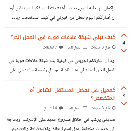
وجهة نظركم، ماذا علي أن أفعل؟ هل أستمر في العمل الحر؟
وإكمال لم بدأته أمس، بحيث أهدف لتطوير فكر المستقلين أود
وكيف يمكنني الجمع بين الاثنين؟
أن أشارككم اليوم بعض من خبرتي في كيف استخدمت ريادة
الأعمال لتطوير خدماتي، وذلك كان يشمل: أنني كنت أبتكر أفكار
جديدة ومميزة تلبي حاجة أو مشكلة في المجتمع. مثلاً، قمت
كيف تبني شبكة علاقات قوية في العمل الحر؟
4
بتصميم موقع إلكتروني لمنصة تعليمية تقدم دورات مجانية
قبل 3 سنوات
العمل الحر
7 تعليقات
وشهادات معتمدة للطلاب الذين لا يستطيعون الالتحاق بالجامعات
أود أن أشارككم تجربتي في كيفية بناء شبكة علاقات قوية في
أو الحصول على التعليم الجيد. وحاولت ابني شبكة علاقات قوية
العمل الحر. أعتقد أن هناك ثلاثة عوامل رئيسية ساعدتني على
مع العملاء والموردين والمستثمرين والشركاء. مثلاً، استخدم
تحقيق هذا الهدف: الجودة، الاتصال، والتعاون. الجودة: أولاً وقبل
وسائل التواصل الاجتماعي للترويج لخدماتي وأظهر نماذج
كل شيء، كنت أقدم عملاً ممتازاً يلبي احتياجات عملائي ويفوق
كعميل هل تفضل المستقل الشامل أم
8
المتخصص؟
توقعاتهم. هذا عزز سمعتي كمستقل موثوق ومحترف، وجذب
المزيد من العملاء المحتملين. كما أنه خلق علاقة طويلة الأمد مع
قبل 3 سنوات
العمل الحر
14 تعليق
عملائي الحاليين، الذين كانوا يوصون بي لآخرين أو يطلبون مني
صديقي يرغب في إطلاق مشروع جديد على الإنترنت، وبحاجة
المزيد من المشاريع في المستقبل. الاتصال: ثانياً، كنت أتواصل
إلى خدمات مختلفة، مثل اسم النطاق والاستضافة والتصميم