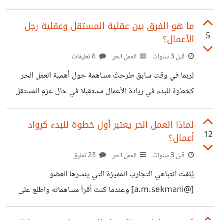
وغيرهم، وبصفتي مستقلاً، أعتقد أن الذكاء الاصطناعي يمكن أن
يكون مفيداً جداً في أتمتة المهام الروتينية والشاقة. بعض الأمثلة
ما هو الفرق بين عقلية المستقل وعقلية رجل
5
الأعمال؟
على هذه المهام هي: إدارة البريد الإلكتروني، تحديث الحسابات
المالية، ترجمة النصوص، إنشاء التقارير، إجراء الاتصالات، إلخ.
قبل 3 سنوات
العمل الحر
8 تعليقات
هذه المهام تستهلك وقتاً وجهداً كبيراً من المستقلين، وتحول دون
لربما في وقت سابق طرحتُ مساهمة حول أهمية العمل الحر
التركيز على الأعمال الإبداعية والمبتكرة. باستخدام الذكاء
كخطوة للبدء في ريادة الأعمال مستقبلا في حال عزم المستقل
الاصطناعي، يمكن للمستقلين تحسين كفاءتهم وإنتاجيتهم،
على ذلك، https://io.hsoub.com/go/151457 لكن
وتوفير المزيد من
السؤال الذي يهمني كيف يفكر ريادي الاعمال، ما الفرق بين
لماذا العمل الحر يعتبر أول خطوة للبدء كرواد
12
أعمال؟
العقليتين اي المستقل وريادي الأعمال؟ مثلًا ما الفرق بين كليهما
في الرؤية، بمعنى على ماذا تركز عقلية المستقل؟ أيضًا ما الفرق
قبل 3 سنوات
العمل الحر
23 تعليق
بينهم من جهة التطور، ومن جهة التأثير لكل واحج منهما ؟ كيف
يُلفت انتباهي التجارب المميزة التي ينشرها العضو
يتعلم كلاهما وينمي معرفته؟ كيف كل واحد منهم يقيس نجاحه؟
[@a.m.sekmani] وعندما كنت أقرأ مساهماته واطلع على
فيديوهاته، تذكرتُ صديقي والذي كان يحدثني عن تجربته وما