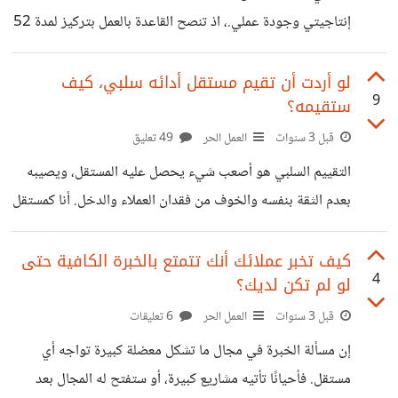
اشترى العميل هاتفًا ذكيًا، فإن البائع قد يعرض عليه
إنتاجيتي وجودة عملي.، اذ تنصح القاعدة بالعمل بتركيز لمدة 52
دقيقة ثم الاستراحة لمدة 17 دقيقة. أحاول دائماً أن أخطط
مهامي وأولوياتي قبل بدء يوم عملي، وأن أخصص 52 دقيقة
لو أردت أن تقيم مستقل أدائه سلبي، كيف
9
ستقيمه؟
لإنجاز مهمة واحدة دون أن أشتت انتباهي بأي شيء آخر. أثناء
فترة العمل، أستخدم تطبيقات وأدوات تساعدني على التركيز
قبل 3 سنوات
العمل الحر
49 تعليق
والإبداع، مثل تطبيق DeskTime الذي اكتشف وشرح مبدأ
التقييم السلبي هو أصعب شيء يحصل عليه المستقل، ويصيبه
52/17 لأول مرة، أو تطبيق Pomodoro الذي يستخدم نسبة
بعدم الثقة بنفسه والخوف من فقدان العملاء والدخل. أنا كمستقل
عمل/استراحة مختلفة (25/5 دقائق). كما
قبل كل شيء مررت بهذه التجربة مرة واحده من قبل، كان شعورا
صعبا جدا، لا استطيع ان اصفه لكم، وكذلك أعلم أنه صعب على
كيف تخبر عملائك أنك تتمتع بالخبرة الكافية حتى
4
لو لم تكن لديك؟
المشتري أو العميل، أن يقييم مستقل بشكل سلبي لكي لا يؤذيه
مستقبلا، فهنا يأتي السؤال لو أردت أن تقيم مستقل على أدائه
قبل 3 سنوات
العمل الحر
6 تعليقات
سلبي، كيف ستقيمه؟ الآن لنفترض بأنك عميل محتمل وتعاملت
إن مسألة الخبرة في مجال ما تشكل معضلة كبيرة تواجه أي
مع مستقل على مشروع ما، كيف
مستقل. فأحيانًا تأتيه مشاريع كبيرة، أو ستفتح له المجال بعد