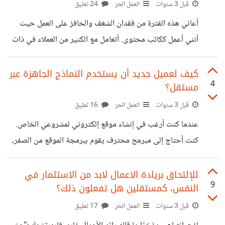
بالسوق. لذا أريد أن استفيد من تجاربكم بالأمر، وكيف تتغلبون
قبل 3 سنوات
العمل الحر
24 تعليق
على هذه المشكلة؟
أعاني هذه الفترة من فقدان الشغف والحافز على العمل حيث
أنني أعمل ككاتب محتوى. أتعامل مع الكثير من العملاء في ذات
الوقت وعلى الكثير من المشاريع، ولكني أصبحت لا أشعر
بالحماس أو الحافز على مواصلة العمل. أصبحت أقوم بالأعمال
كيف لعميل جديد أن يستخدم النماذج الجاهزة عبر
4
مستقل؟
بشكل روتيني وممل، وأحياناً أؤجلها أو أتغيب عن المواعيد
النهائية. وبالتالي، تضيع مني الكثير من الفرص والأرباح. فهل
قبل 3 سنوات
العمل الحر
16 تعليق
واجهت مثل هذه المشكلة من قبل؟ وما الحل؟ كيف أتغلب على
عندما كنت أرغب في إنشاء موقع إلكتروني لمشروعي الخاص.
هذه المشكلة؟
كنت أحتاج إلى مبرمج محترف يقوم ببرمجة الموقع من الصفر،
ولكني لم أكن أعرف كيف أصف ما أريده بدقة، أو كيف أحدد
الميزانية المناسبة، أو كيف أختار من بين العروض المتعددة التي
للإلتحاق بريادة الاعمال لابد من الاستثمار في
9
النفس، كمستقلين هل تفعلون ذلك؟
تصلني. وبالتالي، كان يضيع مني الكثير من الوقت والجهد دون
الحصول على نتائج مرضية. لحسن الحظ وبالصدفة، اكتشفت أن
قبل 3 سنوات
العمل الحر
17 تعليق
هناك حلاً سهلاً وفعالاً لهذه المشكلة، وهو استخدام النماذج