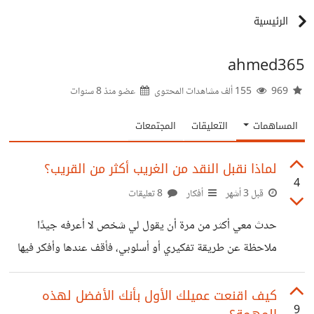
الرئيسية
ahmed365
969
155 ألف مشاهدات المحتوى
عضو منذ
8 سنوات
المساهمات
التعليقات
المجتمعات
لماذا نقبل النقد من الغريب أكثر من القريب؟
4
قبل 3 أشهر
أفكار
8 تعليقات
حدث معي أكثر من مرة أن يقول لي شخص لا أعرفه جيدًا
ملاحظة عن طريقة تفكيري أو أسلوبي، فأقف عندها وأفكر فيها
طويلًا وأشكره. نفس الملاحظة، بالحرف، لو قالها لي أخي أو
صديقي المقرب، كان ردي الداخلي الفوري: "ومن أنت حتى تقول
كيف اقنعت عميلك الأول بأنك الأفضل لهذه
9