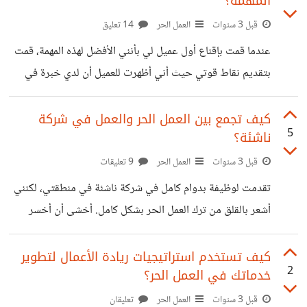
المهمة؟
هذا؟" وهذا أزعجني، لأن المنطق يقول العكس تمامًا. من يعرفني
أكثر يجب أن يكون نقده أدق وأصدق، ومع ذلك هو الأصعب
قبل 3 سنوات
العمل الحر
14 تعليق
قبولًا. توصلت لاحتمال واحد مقلق: ربما نريد من القريب أن يحبنا
عندما قمت بإقناع أول عميل لي بأنني الأفضل لهذه المهمة، قمت
فقط، لا أن يُصلحنا. وكأن النقد
بتقديم نقاط قوتي حيث أني أظهرت للعميل أن لدي خبرة في
مجال كتابة المحتوى وأنني متخصص في مجالات معينة. عرضت
له أمثلة على محتوى سابق قد قمت بكتابته في نفس المجال.
كيف تجمع بين العمل الحر والعمل في شركة
5
ناشئة؟
وكذلك أكدت أنني أعطي أولوية قصوى للجودة وأنني أسعى
دائمًا لإنتاج محتوى متميز. ذكرت له كيف يمكنني تحسين هيكلية
قبل 3 سنوات
العمل الحر
9 تعليقات
الجمل واستخدام كلمات دقيقة. وكذلك أكدت على أنني سألتزم
تقدمت لوظيفة بدوام كامل في شركة ناشئة في منطقتي، لكنني
بالمواعيد النهائية وأن عمله سيتم تسليمه بأفضل شكل. بشكل
أشعر بالقلق من ترك العمل الحر بشكل كامل. أخشى أن أخسر
عام،
عملائي وما بنيته في سنوات، خاصة وأن الشركة ناشئة وقد
تفشل. تلقيت رسالة قبول الوظيفة، وبمجرد قبولها بدأ الخوف
كيف تستخدم استراتيجيات ريادة الأعمال لتطوير
2
خدماتك في العمل الحر؟
يزداد لدي. تمنيت لو لم أتقدم لها في المقام الأول. لكنني الآن في
مأزق، فقد قبلت الوظيفة وسأبدأ العمل بها من الشهر الجديد. من
قبل 3 سنوات
العمل الحر
تعليقان