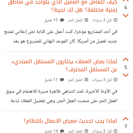
الذي حدث معه الفترة السابقة، فأعجبتني تجربته كثيرا، وكيف
كيف تتعامل مع العميل الذي يتواجد في مناطق
6
زمنية مختلفة؟ هل لك تجربة؟
استغل العمل الحر لكي يبدأ ويصبح رائد أعمال مهم. تبدأ قصته
بعمله كمهندس برمجيات في شركة كبيرة، لكنه لم يكن راضيا عن
قبل 3 سنوات
العمل الحر
15 تعليق
وضعه الوظيفي والمالي. لذلك قرر أن يبدأ مشروعه الخاص، لكنه
في أحد المشاريع مؤخرا، كنت أعمل على كتابة نص إعلاني لمنتج
في طريقه وجد أنه لا يمتلك الخبرة ولا المال الكافيين لعمل
جديد لعميل من أمريكا. كان الموعد النهائي للمشروع هو بعد
وإدارة ذاك المشروع. لذلك فكرتُ
أسبوع وكنت بحاجة إلى موافقة العميل على النص قبل تسجيله
بصوت محترف. كنت أرسل له النص عبر البريد الإلكتروني
لماذا بعض العملاء يختارون المستقل المبتديء
5
عن المستقل المحترف؟
وأطلب منه رأيه وتعديلاته. ولكن كان الرد يأتي بعد يوم أو
يومين، مما جعلني أضيع الوقت في الانتظار. سألت العميل عن
قبل 3 سنوات
العمل الحر
11 تعليق
سبب التأخير في الرد وقال لي أنه يعاني من ازدحام شديد في
في الآونة الأخيرة، لفت انتباهي ظاهرة مثيرة للاهتمام في سوق
العمل وأنه لا يستطيع التحقق من بريده
العمل الحر على منصت العمل الحر، وهي تفضيل العملاء لباعة
جدد أو مبتدئين على باعة ذوي خبرة وسمعة. في البداية، ظننت
أن السبب هو الفرق في التكلفة، فقد يكون البائع الجديد يقدم
لماذا يجب تحديث معرض الاعمال بانتظام؟
7
خدماته بأسعار أقل من المحترف. ولكن بعد مراجعة بعض
قبل 3 سنوات
العمل الحر
14 تعليق