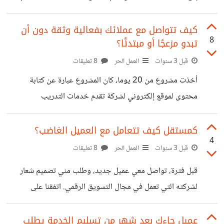
بشكل فعال
والكتابة والترويج. فأخذ رأيي في ذلك، لقد قال أنه وجد مستقل
يقدم كل تلك الخدمات باحترافية، ولكنه متردد من اختياره لهذه
كيف تتواصل مع عملائك بفعالية وثقة دون أن
8
تبدو مزعجًا أو مبتدئًا؟
المهمة، فهو يفضل أن يكون المستقل متخصص في شيء واحد
حتى يستطيع ان ييدع فيه، في الحقيقة لا أعرف ماذا أقول له،
قبل 3 سنوات
العمل الحر
8 تعليقات
هل انصحه بالتخصص أم الشمولية؟
أخذت مشروع من 20 يوما، كان المشروع عبارة عن كتابة
محتوى لموقع إلكتروني لشركة تقدم خدمات التدريب
والاستشارات في مجال الإدارة والقيادة. العميل كان صاحب
الشركة، وطلب مني كتابة عشر صفحات لموقعه، تشمل الصفحة
كمستقل كيف تتعامل مع العميل الغاضب؟
4
الرئيسية وصفحة عن الشركة وصفحة عن الخدمات وصفحات
قبل 3 سنوات
العمل الحر
8 تعليقات
عن بعض البرامج التدريبية والاستشارية. بعد أن انتهيت من كتابة
قبل فترة، تواصل معي عميل جديد، وطلب مني تصميم شعار
المحتوى، راجعته جيدًا للتأكد من خلوه من الأخطاء الإملائية أو
لشركته التي تعمل في مجال التسويق الرقمي. اتفقنا على
النحوية. ثم أرسلته إلى العميل مع رسالة تشكره على اختياري
المواصفات والمدة والسعر، وبدأت في العمل على المشروع. بعد
وتطلب منه إبداء رأيه وملاحظاته. ولكن هنا حدثت
يومين، أرسلت له نموذجًا أوليًا للشعار، وطلبت منه رأيه وتعليقاته.
عميل جاءك بعد شهر من تسليم الخدمة يطلب