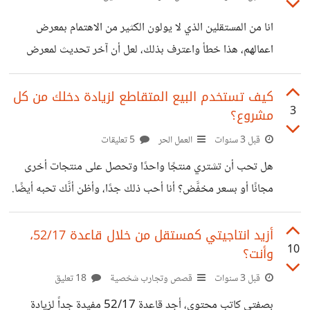
المشاريع المنجزة، اكتشفت أن هذا ليس دائماً الحال، فهناك حالات
انا من المستقلين الذي لا يولون الكثير من الاهتمام بمعرض
كثيرة حيث يختار العميل البائع المبتدئ حتى إذا كان سعره
اعمالهم، هذا خطأ واعترف بذلك، لعل أن آخر تحديث لمعرض
مساوياً أو أعلى من سعر الخبير. فما هو التفسير
أعمالي كان منذ أكثر من ثلاث سنوات، ولكن الفترة الأخيرة بدأت
أعمل على تحديثه، قد يقول ما قائل ولماذا نحدث معرض
كيف تستخدم البيع المتقاطع لزيادة دخلك من كل
3
مشروع؟
الأعمال؟ ما الفائدة التي سنجنيها من وراء تحديث المعرض
الأعمال؟ معرض الأعمال كالسيرة الذاتية يحتاج لتحديثه بين
قبل 3 سنوات
العمل الحر
5 تعليقات
حين وآخر، فمثلا ما بين وفترة نشعر بأن أدائنا أصبح أفضل،
هل تحب أن تشتري منتجًا واحدًا وتحصل على منتجات أخرى
تطورنا مهنيا، وبالتالي العينات القديمة بجاجة للتخلص منها، ربما
مجانًا أو بسعر مخفَّض؟ أنا أحب ذلك جدًا، وأظن أنَّك تحبه أيضًا.
أكون قد
هذه هي فكرة البيع المتقاطع، وهي استراتيجية مبيعات فعالة
تساهم في رفع مستوى الإيرادات بشكل كبير. وهي تعني تقديم
أزيد انتاجيتي كمستقل من خلال قاعدة 52/17،
10
وأنت؟
منتجات أو خدمات إضافية للعميل بعد شرائه لمنتج رئيسي.
والفكرة هنا هي أن تكون هذه المنتجات أو الخدمات ذات صلة
قبل 3 سنوات
قصص وتجارب شخصية
18 تعليق
بالمنتج الأصلي وأن تضفي عليه قيمة وفائدة إضافية. فمثلاً، إذا
بصفتي كاتب محتوى، أجد قاعدة 52/17 مفيدة جداً لزيادة