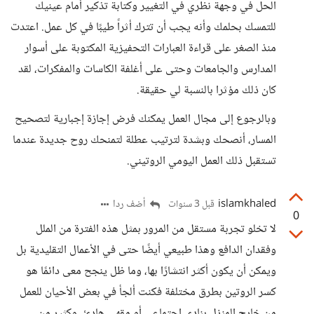
الحل في وجهة نظري في التغيير وكتابة تذكير أمام عينيك
للتمسك بحلمك وأنه يجب أن تترك أثراً طيبًا في كل عمل. اعتدت
منذ الصغر على قراءة العبارات التحفيزية المكتوبة على أسوار
المدارس والجامعات وحتى على أغلفة الكاسات والمفكرات، لقد
كان ذلك مؤثرا بالنسبة لي حقيقة.
وبالرجوع إلى مجال العمل يمكنك فرض إجازة إجبارية لتصحيح
المسار، أنصحك وبشدة لترتيب عطلة لتمنحك روح جديدة عندما
تستقبل ذلك العمل اليومي الروتيني.
islamkhaled
أضف ردا
قبل 3 سنوات
0
لا تخلو تجربة مستقل من المرور بمثل هذه الفترة من الملل
وفقدان الدافع وهذا طبيعي أيضًا حتى في الأعمال التقليدية بل
ويمكن أن يكون أكثر انتشارًا بها، وما ظل ينجح معى دائمًا هو
كسر الروتين بطرق مختلفة فكنت ألجأ في بعض الأحيان للعمل
من خارج المنزل بنادي إجتماعي أو مقهى هادئ، وكثير من