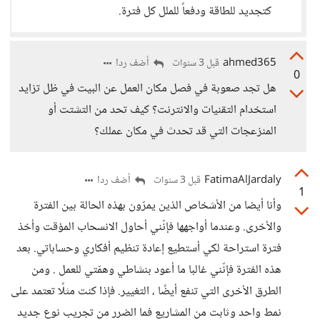
كتجديد للطاقة ودفعاً للملل كل فترة.
ahmed365
أضف ردا
قبل 3 سنوات
0
هل تجد صعوبة في فصل مكان العمل عن البيت في ظل تزايد
استخدام التقنيات والانترنت؟ كيف تحد من التشتت أو
المنزعجات التي قد تحدث في مكان عملك؟
FatimaAlJardaly
أضف ردا
قبل 3 سنوات
1
وأنا أيضا من الأشخاص الذين يمرّون بهذه الحالة بين الفترة
والأخرى. وعندما أواجهها فإنّني أحاول الانسحاب المؤقت وأخذ
فترة استراحة لكي أستطيع إعادة تنظيم أفكاري وحساباتي. بعد
هذه الفترة فإنّني غالبا ما أعود بنشاطي وهمّتي للعمل . ومن
الطرق الأخرى التي تنفع أيضًا ، التغيير. فإذا كنت مثلًا تعتمد على
نمط واحد وثابت من المشاريع فما الضرر من تجريب نوع جديد