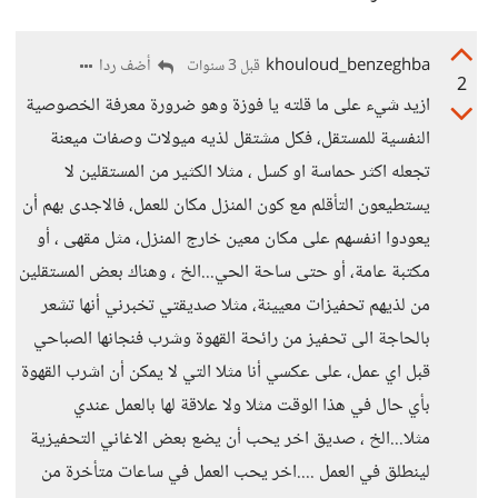
khouloud_benzeghba
أضف ردا
قبل 3 سنوات
2
ازيد شيء على ما قلته يا فوزة وهو ضرورة معرفة الخصوصية
النفسية للمستقل، فكل مشتقل لذيه ميولات وصفات ميعنة
تجعله اكثر حماسة او كسل ، مثلا الكثير من المستقلين لا
يستطيعون التأقلم مع كون المنزل مكان للعمل، فالاجدى بهم أن
يعودوا انفسهم على مكان معين خارج المنزل، مثل مقهى ، أو
مكتبة عامة، أو حتى ساحة الحي...الخ ، وهناك بعض المستقلين
من لذيهم تحفيزات معيينة، مثلا صديقتي تخبرني أنها تشعر
بالحاجة الى تحفيز من رائحة القهوة وشرب فنجانها الصباحي
قبل اي عمل، على عكسي أنا مثلا التي لا يمكن أن اشرب القهوة
بأي حال في هذا الوقت مثلا ولا علاقة لها بالعمل عندي
مثلا...الخ ، صديق اخر يحب أن يضع بعض الاغاني التحفيزية
لينطلق في العمل ....اخر يحب العمل في ساعات متأخرة من