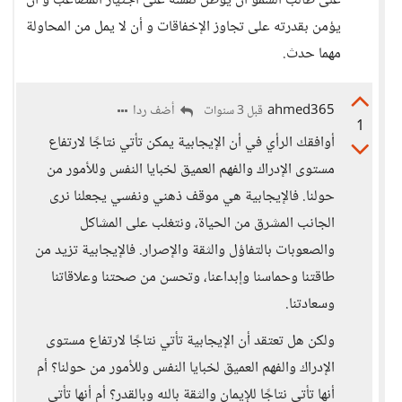
على طالب السمو أن يوطن نفسه على اجتياز المصاعب و أن
يؤمن بقدرته على تجاوز الإخفاقات و أن لا يمل من المحاولة
مهما حدث.
ahmed365
أضف ردا
قبل 3 سنوات
1
أوافقك الرأي في أن الإيجابية يمكن تأتي نتاجًا لارتفاع
مستوى الإدراك والفهم العميق لخبايا النفس وللأمور من
حولنا. فالإيجابية هي موقف ذهني ونفسي يجعلنا نرى
الجانب المشرق من الحياة، ونتغلب على المشاكل
والصعوبات بالتفاؤل والثقة والإصرار. فالإيجابية تزيد من
طاقتنا وحماسنا وإبداعنا، وتحسن من صحتنا وعلاقاتنا
وسعادتنا.
ولكن هل تعتقد أن الإيجابية تأتي نتاجًا لارتفاع مستوى
الإدراك والفهم العميق لخبايا النفس وللأمور من حولنا؟ أم
أنها تأتي نتاجًا للإيمان والثقة بالله وبالقدر؟ أم أنها تأتي