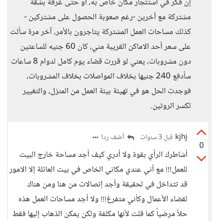
إن فكر في استئجار مكان خاص به، أو حتى غرفة بشقة
مشتركة مع آخرين -رغم صعوبة الحصول على مشتركين -
كذلك مساحات العمل المشتركة يتاجرون بالأمر، آخر مرة سألت
على سعر أحد الاماكن القريبة مني، كان 60 جنيه للساعتين
دون مشروبات، يعني لو قررت قضاء يوم كامل لدوام 8 ساعات
سأدفع 240 جنيها بخلاف المواصلات بخلاف المشروبات،
فوجدت الحل هو في تهيئة بيئة العمل من المنزل، والتغيير
لكسر الروتين.
kjhj
أضف ردا
قبل 3 سنوات
0
أشاطرك الرأي بقوة ولا أدري كيف أجد مساحة خارج البيت
للعمل!!! مع أني عندي مكاني الخاص في بيت العائلة إلا الامور
قد تتداخل في لحقيقة وأجد إتصالات من هنا ومن هناك
لقضاء الأعمال وكأني متفرغ!!! ولا أجد مساحات العمل هذه
حلاً مرضياً كما قلت لأنها مكلفة ولكن يمكن الذهاب إليها فقط