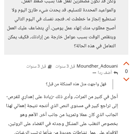
ولكن قد نكون مضطرين لفعل هذا بسبب ضغط العمل،
والمواعيد المحددة للتسليم، قد يحدث شيء طارئ اليوم ولا
تستطيع إنجاز ما خططت له، فتجد نفسك في اليوم التالي
أصبح مطلوب منك إنهاء عمل يومين، أي يتضاعف عليك العمل
ويتقلص الوقت بسبب عوامل خارجة عن إرادتك، فكيف يمكن
التعامل في هذه الحالة؟
Moundher_Adouani
قبل 3 سنوات
قبل 3 سنوات
0
أضف ردا
فهل واجهت مثل هذه المشكلة من قبل؟
أجل في كثير من المرات، وأدى ذلك -زيادة على إهداري للفرص-
إلى تراجع كبير في مستوى النص الذي أنتجه نتيجة إهمالي لهذا
الجانب الذي كان عملا وتمرينا من جانب آخر. الأهم وهو
بخصوص التغلب على المشكل وجدته في القضاء على الروتين،
الإقدام على عمل نشاطات جديدة من شأنها ترتيب الرغبات،