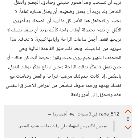
تريد أن تنسحب وهذا شعور حقيقي وصادق، الجسم والعقل
الخاص بك يريد أن يعدل وضعيّته، أن يعدّل مساره تماماً، لا
يجب أن تتجاهل هذا الأمر، كل ما أريد أن أنصحك به أمرين،
الأوّل أن تقوم بجدولة أوقات راحة كأنّك تريد أن تُسعد نفسك لا
تريحها فقط، أجعل ساعات الراحة وأيامها كبيرة، لا تخاف، هذا
سيزيد من انتاجيتك، وبعد ذلك طبّق القاعدة التالية وهي
للمتحدّث الشهير جيم رون، حيث يقول: حيثما أنت كن هناك - أي
حين تعمل لا تفكّر بوقت الراحة وحين ترتاح تفكّر بوقت العمل،
بالعكس، إذا كانت جدولتك مرضية للراحة والعمل وتعاملت مع
نفسك بهدوء ورحمة سوف تتخلّص من أعراض الاحتراق النفسي
هذه وتتحوّل إلى أمور رائعة.
rana_512
أضف ردا
قبل 3 سنوات
0
تجدول الكثير من المهمات في وقت ضاغط شديد القصر،