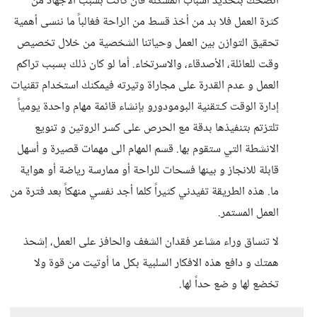
أنصحك بتحديد أسباب المشكلة فان كانت بسبب الاجهاد من
كثرة العمل فلا بد من أخذ قسط من الراحة فغالباً ما ننسى أهمية
تحقيق التوازن بين العمل وحياتنا الشخصية من خلال تخصيص
وقت للعائلة، الأصدقاء، والاسرتخاء. أما لو كان ذلك بسبب تراكم
العمل و عدم القدرة على مجاراة وتيرته فيمكنك استخدام تقنيات
إدارة الوقت كـتقنية البومودورو بإنشاء قائمة مهام واحدة يومياً
تلتزتم بتنفيذها بدقة مع الحرص على كسر الروتين و تنويع
الانشطة التي ستقوم بها. قسم المهام الى مهمات قصيرة و أسهل
قابلة للانجاز و بينها فسحات للراحة أو ممارسة رياضة أو هواية
ما. هذه الطريقة تفيدني كثيراً كلما أجد نفسي منهكاً بعد فترة من
العمل المستمر.
لا تنساق وراء مشاعر فقدان الشغف والحافز على العمل، إشحذ
همتك و دافع هذه الافكار السلبية بكل ما أوتيت من قوة ولا
تخضع لها و ضع حداً لها.