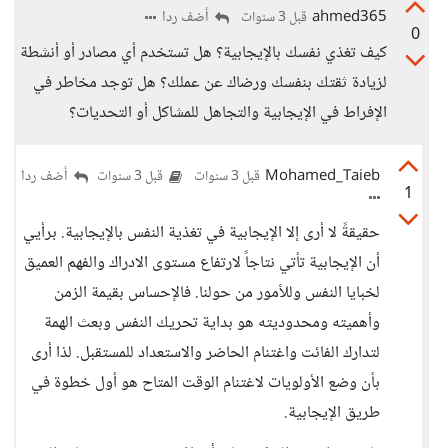
ahmed365
أضف ردا
قبل 3 سنوات
0
كيف تغذي نفسك بالإيجابية؟ هل تستخدم أي مصادر أو أنشطة
لزيادة ثقتك بنفسك ورضاك عن عملك؟ هل توجد مخاطر في
الإفراط في الإيجابية والتجاهل للمشاكل أو التحديات؟
Mohamed_Taieb
أضف ردا
قبل 3 سنوات
قبل 3 سنوات
1
حقيقةً لا أرى إلا الإيجابية في تغذية النفس بالإيجابية. برأيي
أن الإيجابية تأتي نتاجاً لارتفاع مستوى الادراك والفهم العميق
لخبايا النفس وللأمور من حولنا. فالإحساس بقيمة الزمن
وأهميته ومحدوديته هو بداية تحريك النفس وبعث الهمة
لتدارك الفائت واغتنام الحاضر والاستعداد للمستقبل. لذا أرى
بأن وضع الأولويات لاغتنام الوقت المتاح هو أول خطوة في
طريق الإيجابية.