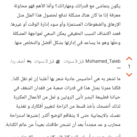
يكون يتماشى مع قدراتك ومهاراتك؟ وأمّا الأهم فهو محاولة
معرفة إذا ما كان هناك مشكلة تدفع لحصول هذا الملل مثل
الإرهاق والضغوطات المستمرّة وأو سوء إدارة الوقت أو غيرها.
فعند اكتشاف السبب الحقيقي يمكن السعي لمواجهة المشكلة
وحلّها وهو ما يساعد في إدارتها بشكل أفضل والتخلص منها.
Mohamed_Taieb
أضف ردا
قبل 3 سنوات
قبل 3 سنوات
1
ما تشعر به هي أحاسيس عادية شعر بها أغلبنا إن لم نقل كلنا..
فكلنا ممرنا بمثل هذا في فترات صعبة من فقدان الشغف في
حياتنا فطبيعة البشر تأبى الروتين و تمل من الأعمال المكررة
لذلك أنصحك بأخذ قسط من الراحة لتغيير أفكارك و تغذية
نفسك بالايجابية حتى لا يتفاقم الوضع أكثر. إعتبرها استراحة
محارب و عد مجدداً بعد أن تشحن طاقتك بعيداً عن عالم الكتابة.