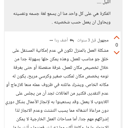
الليل ....
الفكرة هي على كل واحد منا ان يسمع لغة جسمه ونفسيته
ويحاول ان يعمل حسب شخصيته .
مجهول
أضف ردا
قبل 3 سنوات
0
مشكلة العمل بالمنزل تكون في عدم إمكانية المستقل على
خلق جو مناسب للعمل، وهذه يمكن حلها بسهولة جدا من
خلال تخصيص مكان للعمل، غرفة منفصلة أو حتى بغرفة
نومه يخصص مكان لمكتب صغير وكرسي مريح، يكون له
مكانه الخاص، ويشرك عائلته في ظروف عمله منعا للازعاج أو
عدم التقدير، فكثير من العائلات تجد أن من يجلس على
اللابتوب لا يعمل، وقد يستعينوا به لإنجاز الأعمال بشكل دوري
دون مراعاة انشغاله مما يسبب التشتت وعدم الانجاز لذا
إشراكهم مهم جدا، أما مساحات العمل الخارجية لا يمكن
الاعتماد عليها، مكلفة أكثر مما تخيلت، فعندما سألت عليها