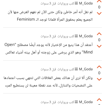
تدريجي لذا لا تيأس أبدًا لأن هنالك أمل في التحول من استخدام
M_Goda
كتب وروايات
قبل 3 سنوات
0
الدوبامين في حل مشاكلك إلى السيرتونين وهذا سيغير شكل
لم نقل أنه أمر خاطئ ولكن حتى الآن لم نفهم الغرض منها لأن
حياتك للأبد.
الجميع يعلم بحقوق المرأة فلماذا توجد الـ Feminism
وخصوصًا في ظل وجود تساوي في الفرص في كل شئ تقريبًا؟
هل تطالبون أن يتم معاملتكم مثل الرجال؟
M_Goda
كتب وروايات
قبل 3 سنوات
0
أعتقد أن هذا ينبع من الإختيار لأنه يوجد أيضًا مصطلح "Open
Mind" وهو الذي يرضى على زوجته أو أهل بيته أشياء تعاكس
طبيعته كرجل، لذا من الممكن أن يتفاهم الأشخاص من هذه
النوعية معهم ومتطلباتهم.
M_Goda
كتب وروايات
قبل 3 سنوات
0
ولكن ألا ترى أن هنالك بعض العلاقات التي تنتهي بسبب اعتمادها
على التضحيات والتنازل، لأنه عند نقطة معينة لن يستطيع المرء
الإستمرار في الإعطاء وهكذا سيشعر الطرف الآخر بمشكلة في
العلاقة وتنتهي بسبب التضحية!
M_Goda
كتب وروايات
قبل 3 سنوات