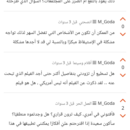
ذلك يعود بالنفع أم الضرر على المجتمعات؟ السؤال الذي طرحته
سأقوم بالتحدث مع كل فرد منهم على حدة لمعرفة ما يشتكي منه
مثير للتفكير ولكنني عندما أتخيل الأمر أجد أن له عدة فوائد قد
وأحاول حله ومن ثم التقرب إليهم أكثر لكي أغير طريقة
ذكرت بعضها بالفعل:- تعزيز المساواة بين الأفراد وتقليل الفوارق
M_Goda
انصحني
قبل 3 سنوات
تفكيرهم وأجعل كل
0
التعليمية وبالتالي تساوي الفرص. زيادة الوعي والتفهم الخاص
من الممكن أن تكون من الأشخاص التي تفضل السهر لذلك تواجه
بالأفراد لكثير من القضايا من حولهم مما يساهم في تطوير
مشكلة في الإستيقاظ مبكرًا وبالنسبة لي قد لا أجدها مشكلة
المجتمعات بشكل كبير. الوقاية من الأزمات سواء الصحية منها ،
إطلاقًا طالما أنه متاح لك العمل في أي وقت خلال اليوم فلماذا لا
المالية وحتى الإجتماعية. ولكن بالرغم من هذه المميزات
تقوم بتثبيت ميعاد محدد في اليوم لتنظيم وقتك ولكن بعد
M_Goda
أفلام وسينما
قبل 3 سنوات
0
موعد استيقاظك. ولكن للرد على سؤالك وهو الإستيقاظ مبكرًا
هل تسطيع أن تزودني بتفاصيل أكثر حتى أجد الفيلم الذي تبحث
والإنضباط في العمل يوميُا في نفس الميعاد :- الخطوة الأولى
عنه .. لقد ذكرت عن الفيلم أنه ليس أمريكي ، هل هو فيلم
وهي الأهم عدم السهر كثيرًا وتحديد ميعاد ثابت للنوم ويفضل
عربي؟ أم بلغة أجنبية آخرى ؟ .. وهل تعرف اسم أي ممثل بالفيلم
بعد العشاء مباشرة. ضبط المنبه الخاص بالهاتف
؟
M_Goda
العمل الحر
قبل 3 سنوات
2
فأفتوني في أمري، كيف ترون قراري؟ هل وجدتموه منطقيًا؟
سأكون سعيدة إذا اقترحتم عليّ أفكارًا يمكنني تطبيقها في هذا