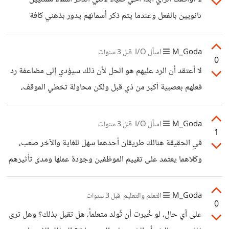
ثانويين بالفعل وعندما يتم ذكر أسمائهم يدور بذهني كافة
أدوارهم المحفورة بداخلي فعلى سبيل المثال الفنان طلعت زكريا
رحمة الله عليه كان أغلبية أفلامه ممثل ثانوي ولكن رائع حتى
M_Goda
اسأل I/O
قبل 3 سنوات
0
استطاع أن يصبح من النجوم الصف الأول ولكن الإسم الذي
لا أعتقد أن الرد عليهم هو الحل لأن ذلك سيؤدي إلى مضاعفة رد
ذكرته في مساهتمك لم أتعرف عليه حتى بعد البحث عنه ولم
فعلهم بعصبية أكبر من ذي قبل ولكن محاولة تخطي الموقف،
أعرف حتى أعماله بالرغم من اهتمامي بالسينما منذ الصغر.
وبالنسبة لي سأتوقف كثيرًا وأفكر في وجود الشخص نفسه في
حياتي هل هو ضروري أم يمكنني أن أبتعد قليلاً من أجل راحتي
M_Goda
اسأل I/O
قبل 3 سنوات
1
النفسية!
في الحقيقة هنالك طريقان أحدهما سهل للغاية والآخر صعب،
وكلاهما يعتمد على تقييم الموظفين وجودة عملها ومدى تأثيرهم
في المؤسسة. الطريق الأسهل هو بتصيد الأخطاء ومن ثم
بإستبدالهم إذا كانوا يتذمرون من اللاشئ ويحاولون ضم
M_Goda
التعلم والتعليم
قبل 3 سنوات
0
الموظفين إليهم ولا يشكلون فارقًا للشركة، أما الطريق الأصعب
على أي حال، لو خُيرت أن تًولد متعلماً، هل تقبل بذلك؟ وهل ترى
وهو حينما تكون جودة عملهم تتحدث عنهم .. في هذا الوقت