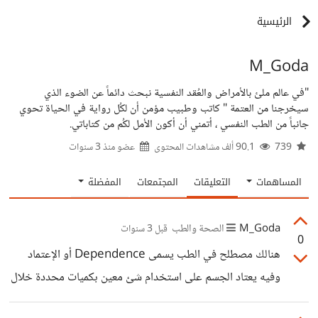
الرئيسية
M_Goda
"في عالم ملئ بالأمراض والعُقد النفسية نبحث دائماً عن الضوء الذي
سيخرجنا من العتمة " كاتب وطبيب مؤمن أن لكُل رواية في الحياة تحوي
جانباً من الطب النفسي ، أتمني أن أكون الأمل لكُم من كتاباتي.
739
90.1 ألف مشاهدات المحتوى
عضو منذ
3 سنوات
المساهمات
التعليقات
المجتمعات
المفضلة
M_Goda
الصحة والطب
قبل 3 سنوات
0
هنالك مصطلح في الطب يسمى Dependence أو الإعتماد
وفيه يعتاد الجسم على استخدام شئ معين بكميات محددة خلال
اليوم ولكن الأمر ليس مطلقًا بالطبع ولكن يمكن تغييره بشكل