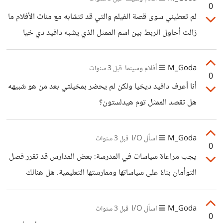
0
حولهم في تحديد المخطئ، وتظل هذه الفجوة في الإتساع حتى
لم تعطيني سوى قصة الفيلم والتي قد تتشابه مع مئات الأفلام ما
أنه قد ينتهي أحيانًا الأمر بالطلاق.
زالت أحاول الربط بين اسم الممثل الذي يشبه دافيد دي خيا
حينها سأتمكن من معرفة اسم الفيلم بكل تأكيد.
M_Goda
أفلام وسينما
قبل 3 سنوات
0
أنا أعرف دافيد ديخيا ولكن لم يحضر بمخيلتي بعد من هو شبيهه
هل تقصد الممثل توم هيدلستون؟
M_Goda
اسأل I/O
قبل 3 سنوات
0
يجب مراعاة سياسات في المدرسة: بعض المدارس قد تقرر فصل
التوأمان بناءً على سياساتها وممارستها التعليمية. هل هنالك
سياسات تمنع تعلم التوأمين في نفس الفصل الدراسي؟ هذه المرة
الأولى لي التي أسمع بها شئ كهذا.
M_Goda
اسأل I/O
قبل 3 سنوات
0