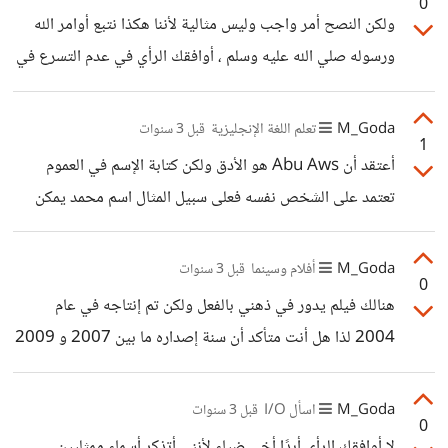
0
ولكن النصح أمر واجب وليس مثالية لأننا هكذا نتبع أوامر الله
ورسوله صلي الله عليه وسلم ، أوافقك الرأي في عدم التسرع في
العموم بالحكم على الأشخاص بدون الإستماع للطرف الآخر
وخصوصًا في هذه المسألة ولكن بنهاية الأمر لابد من نصحها ولو
M_Goda
تعلم اللغة الإنجليزية
قبل 3 سنوات
1
مرة واحدة حتى ولو لم تستجيب، لا أتحدث عن إغفال مشاكلها
أعتقد أن Abu Aws هو الأدق ولكن كتابة الإسم في العموم
لأن هذه هي المثالية الزائدة ولكنني أتحدث عن الطبيعي.
تعتمد على الشخص نفسه فعلى سبيل المثال اسم محمد يمكن
كتابته هكذا Mohamed أو على هذه الشاكلة Muhamed
بحسب ما تفضله ليس هنالك أي قاعدة تمنع ذلك.
M_Goda
أفلام وسينما
قبل 3 سنوات
0
هنالك فيلم يدور في ذهني بالفعل ولكن تم إنتاجه في عام
2004 لذا هل أنت متأكد أن سنة إصداره ما بين 2007 و 2009
؟
M_Goda
اسأل I/O
قبل 3 سنوات
0
لا أوافقك الرأي أبدًا أخي ضياء لأنني أتذكر أسماء ممثليين