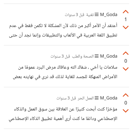
الصدد؟ أعتقد أن هذا قرار شجاع ورائع للغاية لأن هذا التوجه
الذهني والوعي في كيفية رؤية الأمور سيساعدك كثيرًا على عدم
M_Goda
تقنية
قبل 3 سنوات
1
الإنقطاع ولكن هنالك ما أود أن ألفت نظره إليك وهو عندما يكون
أعتقد أن الأمر أكبر من ذلك لأن المشكلة لا تكمن فقط في عدم
لشخص عشرة مشاريع فقط في خمس سنوات هذا لا يعني أن لا
تطبيق اللغة العربية في الألعاب والتطبيقات وإنما نجد أن حتى
يعمل كثيرًا في هذه المدة بل بالعكس من الممكن أن تكون هنالك
التحدث بها أصبح أقل من السابق بشكل كبير وهذا ما يثير
علاقة تربطه بصاحب العمل
فضولي وحنقي في الوقت ذاته، فحتى العرب يتحدثون باللغة
M_Goda
الصحة والطب
قبل 3 سنوات
0
الإنجليزية وليس العربية فكيف سيكون تطبيقها على الألعاب
سلامات يا أخي ، شفاك الله وعافاك مرض البرد عمومًا من
حتى ممكننًا. أعتقد أن حل هذه المشكلة لابد أن يكون نابع من
الأمراض المنهكة للجسد للغاية لذلك قد نرى في نهايته بعض
داخلنا لمعرفتنا بمدى أهمية اللغة العربية حينها سيزداد الطلب من
الأعراض كالشعور بالهمدان الذي قد يولد شعور الحزن والإكتئاب
قبل المستخدمين العرب، وكذلك دعم أفضل من
الذي يظهر في رؤيتك المختلفة للأمور ولكن الأمر لا يعود لمشكلة
M_Goda
العمل الحر
قبل 3 سنوات
0
جسدية أو عضوية قط، أعتقد أنك بحاجة إلى التحدث إلى طبيب
مؤخرًا كنت أبحث كثيرًا عن العلاقة بين سوق العمل والذكاء
نفسي عن هذه المشكلة لأن أحيانًا قد يشعر المرء بنوبات اكتئاب
الإصطناعي ودائمًا ما كنت أرى أهمية تطبيق الذكاء الإصطناعي
عقب نهاية المرض لذا أرى أن الأمر له علاقة بالصحة النفسية.
في مجال العمل وإلا ستكون معرض بشكل أو بآخر للإستغناء