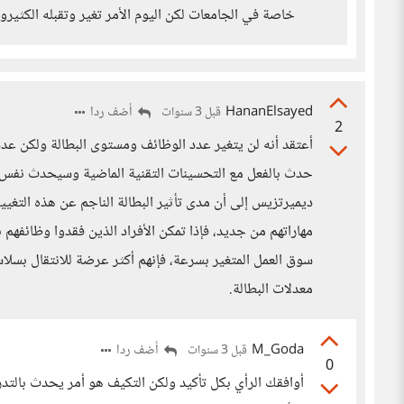
خاصة في الجامعات لكن اليوم اﻷمر تغير وتقبله الكثيرو
HananElsayed
أضف ردا
قبل 3 سنوات
2
أعتقد أنه لن يتغير عدد الوظائف ومستوى البطالة ولكن عد
حدث بالفعل مع التحسينات التقنية الماضية وسيحدث نفس ال
ديميرتزيس إلى أن مدى تأثير البطالة الناجم عن هذه التغي
مهاراتهم من جديد، فإذا تمكن الأفراد الذين فقدوا وظائفهم
سوق العمل المتغير بسرعة، فإنهم أكثر عرضة للانتقال بسلا
معدلات البطالة.
M_Goda
أضف ردا
قبل 3 سنوات
0
أوافقك الرأي بكل تأكيد ولكن التكيف هو أمر يحدث بالتد