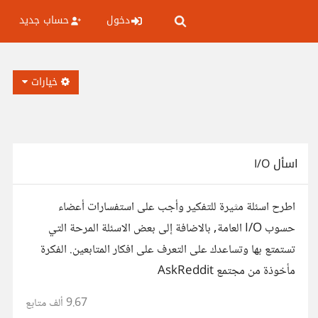
دخول
حساب جديد
خيارات
اسأل I/O
اطرح اسئلة مثيرة للتفكير وأجب على استفسارات أعضاء
حسوب I/O العامة, بالاضافة إلى بعض الاسئلة المرحة التي
تستمتع بها وتساعدك على التعرف على افكار المتابعين. الفكرة
مأخوذة من مجتمع AskReddit
9.67 ألف
متابع