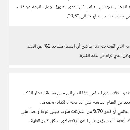
ج المحلي الإجمالي العالمي في المدى الطويل. وعلى الرغم من ذلك،
بنسبة تقريبية تبلغ حوالي "0.5".
بالفعل هذا ما تطرحه المساهمة ولكن بإختلاف النسبة فالتقرير الذي قمت بقراءته يوضح أن النسبة ستزيد 2% عن العقد
ائل الذي نراه في هذه الفترة.
تدى الاقتصادي العالمي لهذا العام إلى مدى سرعة انتشار الذكاء
من المهام اليومية مثل البرمجة والكتابة وغيرها،
ويعتبرChatGPT مثال حي على ذلك. يتوقع معهد ماكينزي العالمي أن نحو 70% من الشركات سوف تتبنى نوعاً واحداً على