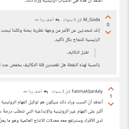
أعتقد أن هذه هي الأسباب الرئيسية وراء ذلك.
M_Goda
أضف ردا
قبل 3 سنوات
0
إنك تتحدثين عن الأمر من وجهة نظرية بحتة ولكننا نبحث 
الرئيسية للنجاح بكل تأكيد.
تقليل التكاليف.
بالنسبة لهذه النقطة هل تقصدين قلة التكاليف بخفض عدد ال
FatimaAlJardaly
أضف ردا
قبل 3 سنوات
1
أعتقد أنّ السبب وراء ذلك سيكون هو توكيل المهام الروتينية 
أكبر على المهام غير الروتينية والإبداعيّة التي تتطلّب درجةً ع
لدى الأفراد وسترتفع معه معدلات الانتاج العالمية وهو ما يعزّز