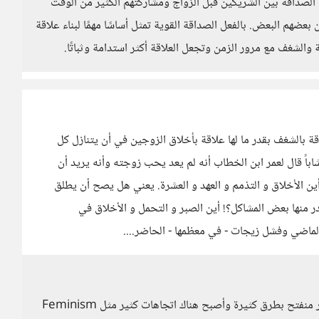
 الصداقة بين الشريكين قبل الزواج ومشاركتهم الكثير من الوقت
عضهم البعض. بالفعل الصداقة القوية تمثل أساسًا مهمًا لبناء علاقة
لشغف مع مرور الزمن وتجعل العلاقة أكثر استدامة وثباتًا.
قة بالشغف بقدر ما لها علاقة بأخلاق الزوجين في أن يتنازل كل
اباً قال لعمر ابن الخطاب أنه لم يعد يحب زوجته وأنه يريد أن
ين الأخلاق و التذمم و العهد و العشرة. يعني هل يصح أن يطلق
ر منها بعض المشاكل؟! أين الصبر و التحمل و الأخلاق في
ماضي وفشل زيجات - في معظمها - الحاضر....
ولكن الوضع لم يعد كسابق عهده يا أخي لأننا اليوم في عصر منفتح بطرق كثيرة وأصبح هناك اتجاهات كثير مثل Feminism