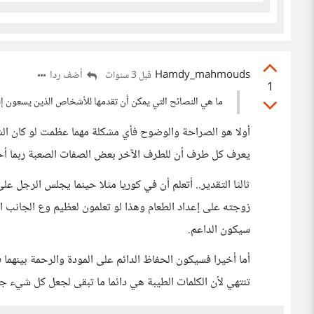
Hamdy_mahmouds
أضف ردا
قبل 3 سنوات
1
ما هي النصائح التي يمكن أن تقدمها للأشخاص الذين يسعون إ
أولا هو الصراحة والوضوح فأي مشكلة مهما عظمت لو كان ال
يعرف كل طرف أن للطرف الآخر بعض الصفات الصعبة ربما أحدهم
ثالثا التقدير.. أتعلم أن في كوريا مثلا حينما يجلس الرجل عل
زوجته على إعداد الطعام وهذا لو تعلمون لعظيم وع الجانب ال
سيكون الداعم.
أما أخيرا فسيكون الحفاظ الدائم على المودة والرحمة بينهما ف
تنتهي لأن الكلمات الطيبة هي دائما ما تبقى لجعل كل شيء ج