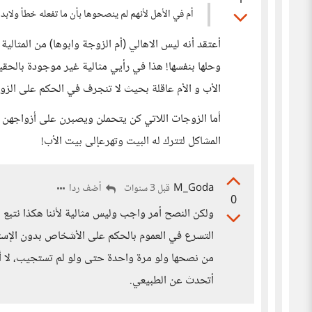
1
أم في الأهل لأنهم لم ينصحوها بأن ما تفعله خطأ ولابد
أعتقد أنه ليس الاهالي (أم الزوجة وابوها) من المثالية
وحلها بنفسها! هذا في رأيي مثالية غير موجودة بالحقي
الأب و الأم عاقلة بحيث لا تنجرف في الحكم على الز
أما الزوجات اللاتي كن يتحملن ويصبرن على أزواجهن ف
المشاكل لتترك له البيت وتهرعإلى بيت الأب!
M_Goda
أضف ردا
قبل 3 سنوات
0
ولكن النصح أمر واجب وليس مثالية لأننا هكذا نتبع أ
التسرع في العموم بالحكم على الأشخاص بدون الإستم
من نصحها ولو مرة واحدة حتى ولو لم تستجيب، لا أت
أتحدث عن الطبيعي.