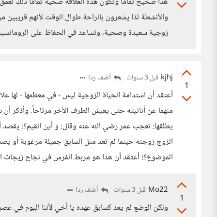
هذا صحيح تمامًا وتكون هذه العلاقة صحية تمامًا ذلك لعمق
والأنشطة لذا يشعرون بالراحة طوال الوقت لأنهم قريبين من ب
زوجية سعيدة وصحية، وتساعد في الحفاظ على الرومانسية وا
kjhj
أضف ردا
قبل 3 سنوات
1
أعتقد أن استدامة الحياة الزوجية ليس - في معظمها - لها علا
منهما عن أنانيته حتى يعيش الطرف الأخر مرتاحاً. وأذكر أن ش
يطلقها: تعجب عمر رضي الله عنه وقال: و أين القيم؟! يقصد أ
الزوج زوجته حينما لم تعد مثل السابق جميلة مرغوبة أو يصد
الموضوع؟! أعتقد أن هذا هو مربط الفرس في نجاح زيجات ال
Mo22
أضف ردا
قبل 3 سنوات
1