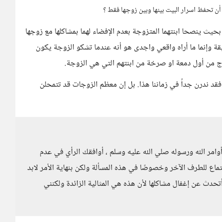
 أن تحفظ اسرار البيت بينها وبين زوجها فقط ؟
 بحيث ينصحا ابنتهما المتزوجة بعدم الإفضاء لهما بمشاكلها مع زوجها
قة وإنما ما أراه واقعي واجدى هو أنه عندما تشكو الزوجة يكون
وج من أول دمعة او صرخة من ابنتهم التي هي الزوجة.
قد ندرن جداً في زماننا هذا. بل إن معظم الزوجات قد تتمحلن
وامر الله ورسوله صلي الله عليه وسلم ، أوافقك الرأي في عدم
اع للطرف الآخر وخصوصًا في هذه المسألة ولكن بنهاية الأمر لابد
حدث عن إغفال مشاكلها لأن هذه هي المثالية الزائدة ولكنني