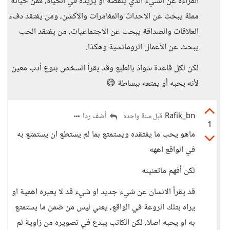
القراءة عن الشيء الذي ينقصه أو يريده في الحياة، فمن حياته
مملة يبحث عن الأحداث والمغامرات والأكشن، ومن يفتقد دفء
العلاقات والصداقة يبحث عن الاجتماعيات، من يفتقد الحب
يبحث عن الأعمال الرومانسية وهكذا.
لكن لكل قاعدة شواذ بالطبع وقد يقرأ الشخص بنوع أدب معين
لأنه يحبه أو يمتعه ببساطة 😅
Rafik_bn
أضف ردا
قبل سنة واحدة
1
ماهو يحب ما يفتقده ويستمتع بما لم يستطع ان يستمتع به
في الواقع اههه
لكن أفهم ماتعنينه
قد يقرأ الانسان عن شيء جديد او شيء قد لا يعيره اهمية او
يراه بتلك الروعة في الواقع، يعني ليس من ضمن ما يستمتع
به او يحبه اصلا، لكن الكاتب يبدع في تصويره من زاوية لم