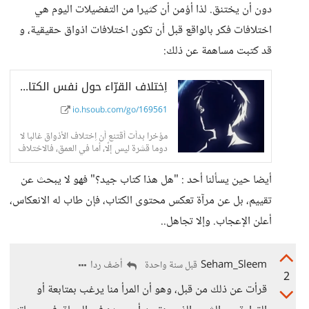
دون أن يختنق. لذا أؤمن أن كثيرا من التفضيلات اليوم هي
اختلافات فكر بالواقع قبل أن تكون اختلافات اذواق حقيقية، و
قد كتبت مساهمة عن ذلك:
اِختلاف القرّاء حول نفس الكتاب ليس ذوقًا، بل فكرًا.. ما رأيكم؟ - حسوب I/O
io.hsoub.com/go/169561
مؤخرا بدأت أقتنع أن اِختلاف الأذواق غالبا لا
دوما قشرة ليس إلّا، أما في العمق، فالاختلاف
أيضا حين يسألنا أحد : "هل هذا كتاب جيد؟" فهو لا يبحث عن
تقييم، بل عن مرآة تعكس محتوى الكتاب، فإن طاب له الانعكاس،
أعلن الإعجاب. وإلا تجاهل..
Seham_Sleem
أضف ردا
قبل سنة واحدة
2
قرأت عن ذلك من قبل، وهو أن المرأ منا يرغب بمتابعة أو