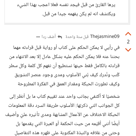
يرها القارئ من قبل فيجد نفسه فعلا اعجب بهذا الشيء
ويكتشف انه لم يكن يفهمه جيدا من قبل.
Thejasmine09
أضف ردا
قبل سنة واحدة
2
في رأيي لا يمكن الحكم على كتاب أو رواية قبل قراءته مهما
بحثنا عنه فلا يمكن الحكم عليه بشكل عادل إلا بعد الانتهاء من
قراءته بالكامل فقط حينها نستطيع أن نفهم كل كلمة وكل سطر
كُتب ونُدرك كيف بُني الأسلوب ومدى وجود عنصر التشويق
وكيف تطورت الحبكة ومقدار العمق في الفكرة المطروحة
شخصيًا لا أكتفي بجانب واحد عند تقييم كتاب ما بل أنظر إلى
كل الجوانب التي ذكرتِها: الأسلوب طريقة السرد دقة المعلومات
الحبكة الاختلاف عن الأعمال المشابهة ومدى تأثيره عليّ وأضيف
أيضًا أنني أقيّمه من حيث الحكمة أو العبرة التي يقدمها بل
وحتى من غلافه والنبذة المكتوبة على ظهره هذه التفاصيل