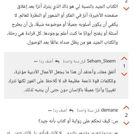
2
الكتاب الجيد بالنسبة لي هو ذاك الذي يترك أثرًا بعد إغلاق
صفحته الأخيرة؛ أثرٌ في الفكر أو الشعور أو النظرة للعالم. لا
يكفي أن يكون أسلوبه جميلًا أو موضوعه شيقًا، بل أن يطرح
أسئلة أو يفتح أبوابًا ما كنت أعلم بوجودها. كل قراءة هي رحلة،
والكتاب الجيد هو من يظل صداه عالقًا بعد الوصول.
Seham_Sleem
أضف ردا
قبل سنة واحدة
1
أتفق معك، وأعتقد أن هذا ما يجعل الأعمال الأدبية مؤثرة،
وللكلمات قوة ناعمة عظيمة قد لا تُلاحظ على الفور لكنها تترك
تغييرًا وأثرًا عميقًا بالإنسان دون حتى أن ينتبه لذلك.
demane
أضف ردا
قبل سنة واحدة
2
س: كيف تحكم على رواية أو كتاب بأنه جيد؟
ج: عندما تنهيه، وتشعر بالندم… لا لأنك قرأته، بل لأنك تتمنى لو