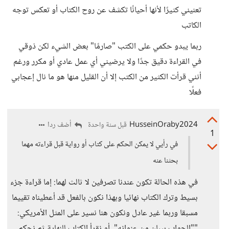
تعنيني كثيرًا لأنها أحيانًا تكشف عن روح الكتاب أو تعكس توجه
الكاتب
ربما يبدو حكمي على الكتب "صارمًا" بعض الشيء لكن ذوقي
في القراءة دقيق جدًا ولا يرضيني أي عمل عادي أو مكرر ورغم
أنني قرأت الكثير من الكتب إلا أن القليل منها هو ما نال إعجابي
فعلًا
HusseinOraby2024
أضف ردا
قبل سنة واحدة
1
في رأيي لا يمكن الحكم على كتاب أو رواية قبل قراءته مهما
بحثنا عنه
في هذه الحالة تكون عندنا تصرفين لا ثالث لهما: إما قراءة جزء
بسيط وترك الكتاب نهائيا وبهذا نكون بالفعل قد أعطيناه تقييما
مسبقا وربما غير عادل ونكون هنا نسير على المثل الأمريكي:
""الجواب بيبان من عنوانه"، أو نقرأ الكتاب للنهاية ثم نحكم