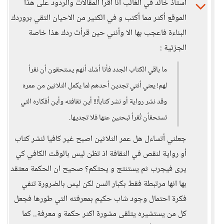
أستاذ خالد في الغالب انا أقرا المقالات والردود على هذا
الموقع أكثر مما أكتب و في الكثير من الاحيان التقي بروردك
البناءة فاعجب بها الا وأنني حين قرأت ردك هذا خاصة
الجزئية :
ما باقي الكتاب الجدد فأنا أشك أنهم يستحقون أن نقرأ
لهم! يعني أنتي تجدين أحدهم لما يكمل الثلاثين من عمره
وقد نشر رواية أو نشر كتاباً!!! أين ثقافته وأين أفكاره التي
تستحقأن تُقرأ تبحثين عنها فلا تجديها.
جعلني أتساءل هل عمر الثلاثين اصبح غير كافيا لنشر كتاب
أو رواية لنقص في الثقافة اذ تظن ليس بالوقت الكافي كي
يرى فيجرب ثم يستنتج و يحتكم؟ صحيح ان الحكمة معتقد
بها انها مرتبطة فقط بكبار السن لكن ليس بالضرورة تنفي
فكرة احتمال وجود شاب حكيم بمعرفته التي طورها فجعل
كل من يستشيره يتلقى مشورة اكثر حكمة و معرفة.. كما