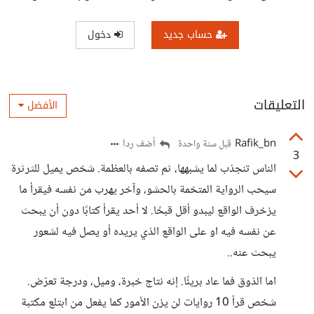
حساب جديد
دخول
التعليقات
الأفضل
Rafik_bn
أضف ردا
قبل سنة واحدة
3
الناس تنجذب لما يشبهها، ثم تصفه بالعظمة. شخص يميل للثرثرة
سيحب الرواية المتخمة بالحشو، وآخر يهرب من نفسه فيقرأ ما
يزخرف الواقع ليبدو أقل قبحًا. لا أحد يقرأ كتابًا دون أن يبحث
عن نفسه فيه او على الواقع الذي يريده أو يصل فيه لشعور
يبحث عنه..
اما الذوق فما عاد بريئًا. إنه نتاج خبرة، وميل، ودرجة تعرّض.
شخص قرأ 10 روايات لن يزن الأمور كما يفعل من ابتلع مكتبة