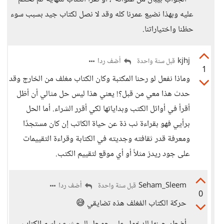
عليه وبهذا نضيع عمرنا كله وقد لا نصل لكتاب جيد بسبب سوء
حظنا واختياراتنا.
kjhj
أضف ردا
قبل سنة واحدة
1
وماذا نفعل لو رحنا المكتبة وكان الكتاب مغلف من الخارج وقد
حدث هذا معي من قبل؟! يعني هذا ليس حل مثالي أن أظل
أقرأ في أوائل الكتب وبداياتها لكي أقرر الشراء. أما الحل
برأيي فهو بقراءة نب ذة عن حياة الكاتب إن كان مستجدًا
ومعرفة قدر ثقافته وجديته في الكتابة وقراءة التقييمات
على جود ريدز مثلاً أو أي موقع لتقييم الكتب.
Seham_Sleem
أضف ردا
قبل سنة واحدة
0
حركة الكتاب المُغلف هذه تضايقي 😅