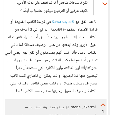
لكن ترشيحات شخص آخر قد تعتمد على ذوقه الأدبي،
فكيف تعرفين أن الترشيح سيكون مناسبًا لكِ أيضًا ؟
أنا هنا أتفق مع
في قراءة الكتب القديمة أو
@Salwa_sayed
قراءة الأسماء المشهورة القديمة. الواقع أني لا أعرف من
الكتاب الجدد إلا أسماء يسيرة جداً مثل أحمد مراد فقرأت له
الفيل الأزرق وقد ابتعتها من على الرصيف صدفة! أما باقي
الكتاب الجدد فأنا أشك أنهم يستحقون أن نقرأ لهم! يعني أنتي
تجدين أحدهم لما يكمل الثلاثين من عمره وقد نشر رواية أو
نشر كتاباً!!! أين ثقافته وأين أفكاره التي تستحقأن تُقرأ
تبحثين عنها فلا تجديها. وأنت يمكن أن تختاري كتب كاتب
معين قد رسخت شهرته و وثقت بمدى ثقافته وقدرته على
الكتابة وتثقيف العقول وحينها نختار باسم الكاتب فقط.
manel_akermi
أضف ردا
قبل سنة واحدة
1