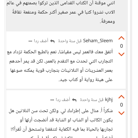
انني موقنة أن الكتاب القدامى الذين تركوا بصمتهم في عالم
الادب نشروا كتبا في عمر صغير أكثر حكمة ومنفعة ثقافةً
ومعرفةً.
Seham_Sleem
أضف ردا
قبل سنة واحدة
0
أتفق معك فالعمر ليس مقياسًا، نعم بالطبع الحكمة تزداد مع
التجارب التي تحدث مع التقدم بالعمر، لكن قد يمر أحدهم
بعمر العشرينات أو الثلاثينات بتجارب قوية يمكنه صوغها
على هيئة رواية أو كتاب جيد.
kjhj
أضف ردا
قبل سنة واحدة
0
شكراً أ. منال على إطراءك لي. ولكن تحت سن الثلاثين هل
يكون الكاتب أو الشاب او الشابة قد أنضجت أرئها أو
تجاربها بالحياة بما فيه الكفاية لتثقفنا وتستحق أن تُقرأ؟!