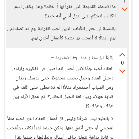
1
ما الأسماء القديمة التي تقرأ لها أ. خالد؟ وهل يكفي اسم
الكاتب لتحكم على عمل أدبي أنه جيد؟
بالنسبة لي حتى الكُتاب الذين أحب القراءة لهم قد تصادفني
لهم أعمالًا لا أعجب بها بشدة كأعمال أخرى لهم.
kjhj
أضف ردا
قبل سنة واحدة
0
العقاد أحبه جدًا لأني أحس انه أصيل في تفكيره وآراءه.
وجيل العقاد وجيل نجيب محفوظ حتى يوسف زيدان
ومن الشباب أحمدمراد مثلاً! ألم تلاحظى حتى اللغة في
كتابة هؤلاء وبين لغة الجيل الحالي؟! ثم عمق الآراء بين
هؤلاء وهؤلاء؟!
لا بالطبع ليس شرطًا وليس كل أعمال العقاد الذي احبه مثلاً
تعحبني أو حتى أتفق معها. ولكن حينما نقرأ لكاتب ونُعحب
به فإننا بداهة نتعلق بباقي أعماله ونطالعها وحينما نقرأ