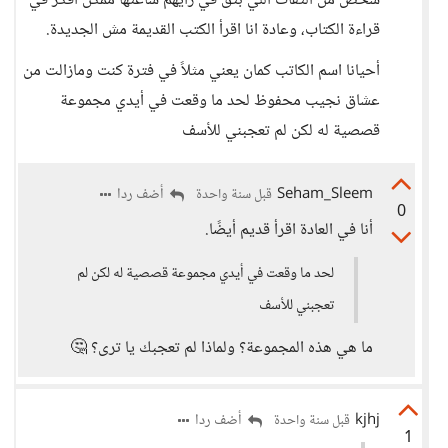
شخص من الثقات اللي بثق في رأيهم ساعتها ممكن أفكر في
قراءة الكتاب، وعادة انا اقرأ الكتب القديمة مش الجديدة.
أحيانا اسم الكاتب كمان يعني مثلاً في فترة كنت ومازالت من
عشاق نجيب محفوظ لحد ما وقعت في أيدي مجموعة
قصصية له لكن لم تعجبني للأسف
Seham_Sleem
أضف ردا
قبل سنة واحدة
0
أنا في العادة اقرأ قديم أيضًا.
لحد ما وقعت في أيدي مجموعة قصصية له لكن لم
تعجبني للأسف
ما هي هذه المجموعة؟ ولماذا لم تعجبك يا ترى؟ 🤔
kjhj
أضف ردا
قبل سنة واحدة
1