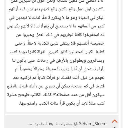
أنا لا أعطي سن معين للكتابة ولكن أقول أن كثيرين ممن
يكتبون اول عمل رائع يكون رائع لانهم يفرغون فيه آرائهم
البكر في الحياة وهو ما لا يتكرر لاحقًا لذلك لا تجدين في
كثير من أعمالهم ما لا يستحق أن يُقرأ! لماذا؟ لأنهم يكونون
قد استفرغوا كافة تجاربهم في ذلك العمل وعبروا عن
خصيصة أنفسهم فلا يبتقى شيئ للكتابة لاحقاً. وحتى
كتابنا الكبار المحدثين كانوا كثيري القراة كانوا دودة كتب
ويسافرون ويطوفون بالأرض في رحلات حتى يأتون لنا
بآراء تستحق أن تُقرأ وتزيدنا معرفة وخيالاً وشعوراً لم
نعهدم من قبل. أنت نفسك لو قرأت كتاباً ثم تركتيه بعد
فترة. في كم صفحة يمكن أن تعبري عن رأيك فيه؟! بالطبع
سيكون أقل من عدد صفحاته؟! كذلك الكاتب فلينتج عشرة
كتب مثلاً لابد أن يكون قرأ مئات الكتب واستوعبها.
Seham_Sleem
أضف ردا
قبل سنة واحدة