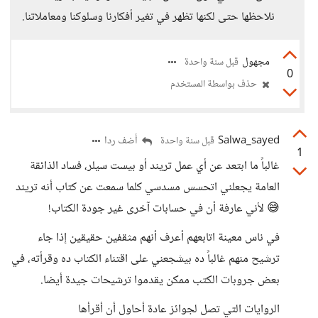
نلاحظها حتى لكنها تظهر في تغير أفكارنا وسلوكنا ومعاملاتنا.
مجهول
قبل سنة واحدة
0
حذف بواسطة المستخدم
Salwa_sayed
أضف ردا
قبل سنة واحدة
1
غالباً ما ابتعد عن أي عمل تريند أو بيست سيلر، فساد الذائقة
العامة يجعلني اتحسس مسدسي كلما سمعت عن كتاب أنه تريند
😅 لأني عارفة أن في حسابات آخرى غير جودة الكتاب!
في ناس معينة اتابعهم أعرف أنهم مثقفين حقيقين إذا جاء
ترشيح منهم غالباً ده بيشجعني على اقتناء الكتاب ده وقرأته، في
بعض جروبات الكتب ممكن يقدموا ترشيحات جيدة أيضا.
الروايات التي تصل لجوائز عادة أحاول أن أقرأها