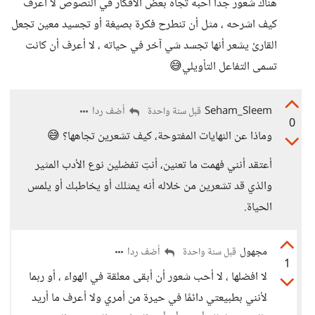
هناك شعور جدا احبه تجاه بعض الأفكار في النصوص لا أعرف
كيف اشرحه ، مثل أن تنطرح فكرة بصيغة أو تجسيد معين تجعل
القارئ يشعر أنها تجسد شي آخر في حياته ، لا أعرف أن كانت
تسمى التفاعل التأويلي😅
Seham_Sleem
أضف ردا
قبل سنة واحدة
0
وماذا عن النهايات المفتوحة، كيف تشعرين تجاهها؟ 😅
أعتقد أنني فهمت ما تعنين، أنتِ تفضلين نوع الأدب المثير
والذي قد تشعرين من خلاله أنه يمثلك أو يخاطبك أو يلمس
الحياة.
مجهول
أضف ردا
قبل سنة واحدة
1
لا افضلها ، لا أحب شعور أن أبقى معلقة في الهواء ، أو ربما
لأنني بطبيعتي دائمًا في حيرة من أمري ولا أعرف ما أريد