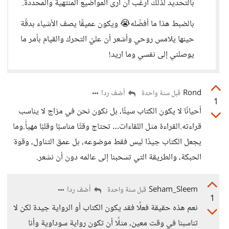
بالتحديد لذلك أرغب أن أرى المواضيع المنتهية والمحددة.
بالضبط هذا ما أفضّله😭 ويكون عميقًا يصف الأشياء بدقّة
حينها يلامس روحي وأشعر أن عليّ التحرك والقيام بأمر ما
يوصلني إلى نفسي وما اريد!
Rond
أضف ردا
قبل سنة واحدة
1
أحيانًا لا يكون الكتاب سيئًا، بل نكون نحن في مزاج لا يناسب
قراءته.القراءة مثل اللقاءات… تحتاج وقتًا مناسبًا وقلبًا مهيأً.وما
يجعل الكتاب جيدًا ليس فقط موضوعه، بل عمق التناول، وقوة
الحبكة، والطريقة التي تسحبنا إلى عالمه دون أن نشعر.
Seham_Sleem
أضف ردا
قبل سنة واحدة
1
نعم هذه حقيقة فعلًا فقد يكون الكتاب أو الرواية جيدة لكن لا
تناسبنا في وقت معين، مثلًا أن تكون رواية سوداوية وأنا