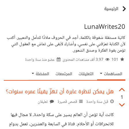
الرئيسية
LunaWrites20
كاتبة مستقلة شغوفة بالكلمة، أجد في الحروف ملاذًا للتأمل والتعبير. أكتب
لأن الكتابة تعرّفني على نفسي، وأشارك لأبقى على تماسّ مع العقول التي
تؤمن بقوة الفكرة وصدق الشعور.
101
3.97 ألف مشاهدات المحتوى
عضو منذ
سنة واحدة
المساهمات
التعليقات
المجتمعات
المفضلة
هل يمكن لنظرة عابرة أن تهزّ يقينًا عمره سنوات؟
1
قبل سنة واحدة
قصص قصيرة
تعليقان
كانت آية تؤمن أن العالم يسير على سكة واحدة، لا مجال فيها
للانحرافات أو الأحلام. فتاة في السابعة والعشرين، تعمل بدوامٍ