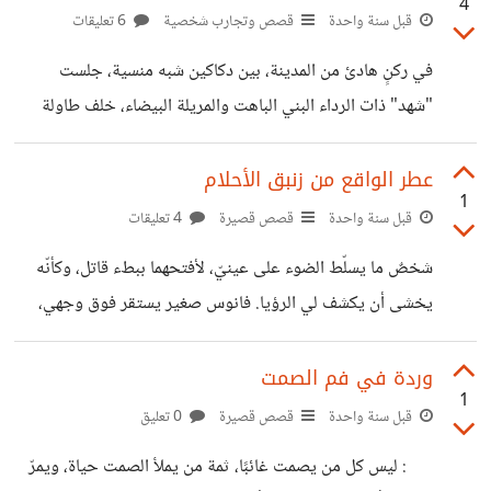
4
قِيَمي شُهُبٌ مِن نورِ الشَّمسِ ساطِعَةٌ، وأَخْلاقي لِبَليدِ العَقْلِ حَقْلٌ
قبل سنة واحدة
قصص وتجارب شخصية
6 تعليقات
مُتْرَفٌ. وإني لَعَفِيفُ النَّفْسِ مُزْهِرَةٌ، لِدَنِيءِ العَيْنِ واديًا مِن جَهَنَّمَ
في ركنٍ هادئ من المدينة، بين دكاكين شبه منسية، جلست
مُوقَدًا. لا أَتَّخِذُ الوَسَطَ مَسْكَنًا، فإني على الجَانِبَيْنِ أَنْصِبُ وأَحْكُمُ
"شهد" ذات الرداء البني الباهت والمريلة البيضاء، خلف طاولة
مَلْعَبًا. فلا تَنْسُبَنَّ إِلَيَّ مِن لَغْوِهِم مَشْهَدًا، وَازْهَدْ، فإنَّ
خشبية في محل صغير يبيع ساعات كلاسيكية متأنقة بشدة.
كانت تضبط ساعة حائط قديمة، عندما دخل رجل مسنّ يحمل
عطر الواقع من زنبق الأحلام
1
ساعة جيب متهالكة. وضعها أمامها وقال بلهجة ساخرة: — هل
قبل سنة واحدة
قصص قصيرة
4 تعليقات
تستطيعين إقناع الزمن بالتراجع خطوتين؟ نظرت إليه وابتسمت:
شخصٌ ما يسلّط الضوء على عينيّ، لأفتحهما ببطء قاتل، وكأنّه
— للأسف، أنا أصلح الساعات لا نوايا الزمن. جلس على الكرسي
يخشى أن يكشف لي الرؤيا. فانوس صغير يستقر فوق وجهي،
المقابل، وأخذ يتأمل جدارًا تملؤه ساعات تدق، كلٌ منها في توقيت
وصوتٌ ناعم يسبق ملامحه. فتى في مقتبل العمر، متوسط
مختلف. —
القامة، شعره داكن كأنه احترق للتو، وعيناه بلون العسل، تتدلّى
وردة في فم الصمت
1
من أذنيه حلقتان تشبهان حلقات كوكب زحل بلونٍ أخضر، وبعض
قبل سنة واحدة
قصص قصيرة
0 تعليق
اللمعان يتناثر فوق شفتيه. بدا حسن المظهر بطريقة غريبة تشبه
: ليس كل من يصمت غائبًا، ثمة من يملأ الصمت حياة، ويمرّ
الحكايات. قال بصوت هادئ: "أرجو المعذرة يا آنسة، لم أنتِ نائمة