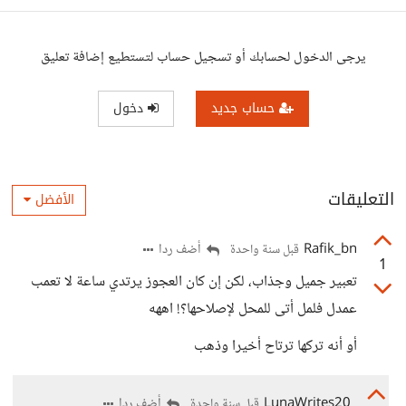
يرجى الدخول لحسابك أو تسجيل حساب لتستطيع إضافة تعليق
حساب جديد
دخول
التعليقات
الأفضل
Rafik_bn
أضف ردا
قبل سنة واحدة
1
تعبير جميل وجذاب، لكن إن كان العجوز يرتدي ساعة لا تعمب
عمدل فلمل أتى للمحل لإصلاحها؟! اههه
أو أنه تركها ترتاح أخيرا وذهب
LunaWrites20
أضف ردا
قبل سنة واحدة