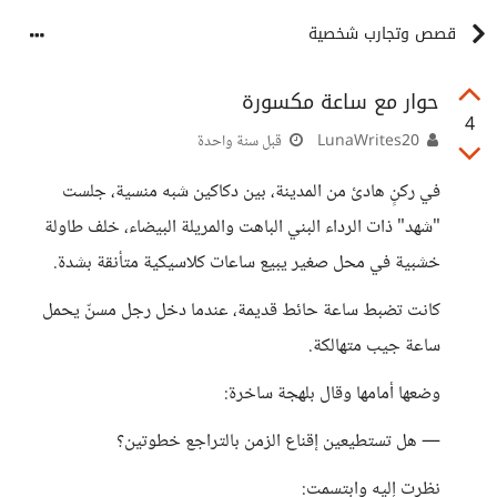
قصص وتجارب شخصية
حوار مع ساعة مكسورة
4
LunaWrites20
قبل سنة واحدة
في ركنٍ هادئ من المدينة، بين دكاكين شبه منسية، جلست
"شهد" ذات الرداء البني الباهت والمريلة البيضاء، خلف طاولة
خشبية في محل صغير يبيع ساعات كلاسيكية متأنقة بشدة.
كانت تضبط ساعة حائط قديمة، عندما دخل رجل مسنّ يحمل
ساعة جيب متهالكة.
وضعها أمامها وقال بلهجة ساخرة:
— هل تستطيعين إقناع الزمن بالتراجع خطوتين؟
نظرت إليه وابتسمت: