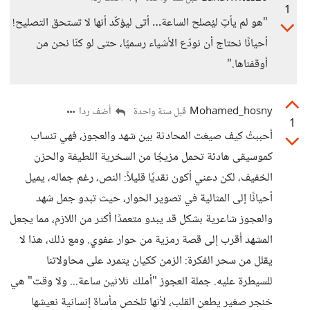
1
"هو لم يأتِ ليُصلح الساعة… أتى ليؤكّد أنها لا تستحق التصليح!
أحيانًا نحتاج أن نودّع الأشياء رسميًا، حتى لو كنّا نحن من
أوقفناها."
Mohamed_hosny
أضف ردا
قبل سنة واحدة
1
أحببتُ كيف صيغت المحادثة بين شهد والعجوز، فهي تنساب
كموسيقى هادئة تحمل مزيجًا من السخرية اللطيفة والحزن
الخفيف، لكن دعني أكون نقديًا قليلاً: النص، رغم جماله، يميل
أحيانًا إلى المثالية في تصوير الحوار، حيث تبدو جمل شهد
والعجوز شاعرية بشكل قد يبدو متعمدًا أكثر من اللازم، مما يجعل
المشهد أقرب إلى قصة رمزية من حوار عفوي. ومع ذلك، هذا لا
يقلل من سحر الفكرة: الزمن ككيان يتمرد على محاولاتنا
للسيطرة عليه. جملة العجوز "أملك ثلاثين ساعة... ولا وقت" هي
خنجر صغير يطعن القلب، لأنها تلخص مأساة إنسانية نعيشها