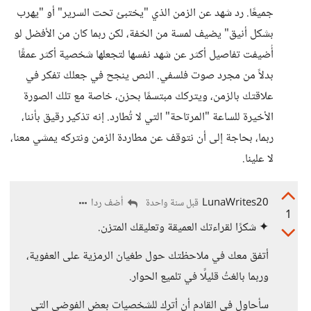
جميعًا. رد شهد عن الزمن الذي "يختبئ تحت السرير" أو "يهرب
بشكل أنيق" يضيف لمسة من الخفة، لكن ربما كان من الأفضل لو
أُضيفت تفاصيل أكثر عن شهد نفسها لتجعلها شخصية أكثر عمقًا
بدلاً من مجرد صوت فلسفي. النص ينجح في جعلك تفكر في
علاقتك بالزمن، ويتركك مبتسمًا بحزن، خاصة مع تلك الصورة
الأخيرة للساعة "المرتاحة" التي لا تُطارد. إنه تذكير رقيق بأننا،
ربما، بحاجة إلى أن نتوقف عن مطاردة الزمن ونتركه يمشي معنا،
لا علينا.
LunaWrites20
أضف ردا
قبل سنة واحدة
1
✦ شكرًا لقراءتك العميقة وتعليقك المتزن.
أتفق معك في ملاحظتك حول طغيان الرمزية على العفوية،
وربما بالغتُ قليلًا في تلميع الحوار.
سأحاول في القادم أن أترك للشخصيات بعض الفوضى التي