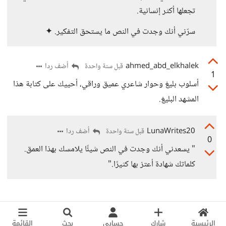
تجعلها أكثر إنسانية.
سرّني أنك وجدت في النص ما يستحق التفكير. ✦
ahmed_abd_elkhalek
أضف ردا
قبل سنة واحدة
1
أسلوب بليغ وحوار شاعري عميق وراقي، أحييك على كتابة هذا
المشهد البليغ.
LunaWrites20
أضف ردا
قبل سنة واحدة
0
" يسعدني أنك وجدت في النص شيئًا يلامسك بهذا العمق.
كلماتك شهادة أعتز بها كثيرًا."
الرئيسية
شارك
حسابي
بحث
القائمة