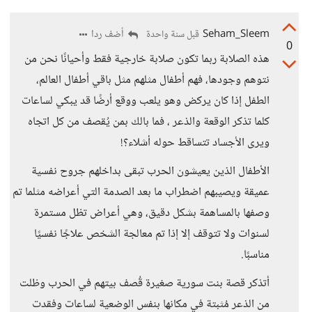
Seham_Sleem
أضف ردا
قبل سنة واحدة
0
هذه الصلابة ربما تكون صلابة خارجية فقط وأحيانًا نحن من
نتوهم وجودها، فهم أطفال مثلهم مثل باقي أطفال العالم،
الطفل إذا كان يركض وهو يلعب ووقع أرضًا قد يبكي لساعات
كلما تذكر الوقعة والذعر ، فما بالك بمن يُقصف من كل اتجاه
ويرى الأجساد تتساقط حوله أشلاء؟!
الأطفال الذين يعيشون الحرب تبقى بداخلهم جروح نفسية
عميقة ويصيبهم اضطراب ما بعد الصدمة التي أعراضه مثلما تم
وصفها بالمساهمة بشكل دقيق، وهي أعراض تظل مستمرة
لسنوات ولا تتوقف إلا إذا تم معالجة الشخص علاجًا نفسيًا
مناسبًا.
أتذكر قصة بنت سورية صغيرة قُصف بيتهم في الحرب وظلت
من الذعر مُثبتة في مكانها بنفس الوضعية لساعات وفقدت