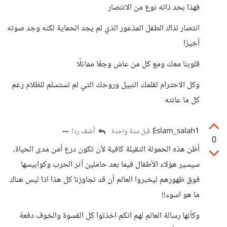
فهذا بحد ذاته نوع من الانتصار
انتصار لذاك الطفل المذعور الذي لم يجد الحماية لكنه وجد صوته
أخيرًا
قلوبنا معك ومع كل من عاش وجعًا مماثلًا
وكل الاحترام لقلمك النبيل وروحك التي لم تستسلم للظلام رغم
كل ما عانته
Eslam_salah1
أضف ردا
قبل سنة واحدة
0
أظن هذه الحمولة الثقيلة كافية لأن تكون درع أمن مدى الحياة،
سيسير هؤلاء الأطفال فيما بعد حاملين أثر الحرب وكوابيسها
فوق ظهورهم ليخبروا العالم أن قد تجاوزنا كل هذا اذا ليس هناك
ما هو اسوء!!
وكأنها رسالة العالم لهم انكم اخذتوا كل القسوة والخوف دفعة