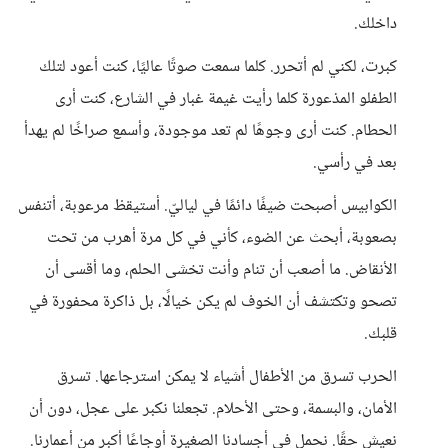
داخلك.
كبرت، لكني لم أتحرر. كلما سمعت صوتًا عاليًا، كنت أعود لتلك
الطفلو المذعورة كلما رأيت غيمة غبار في الشارع، كنت أرى
الحطام. كنت أرى وجوهًا لم تعد موجودة، وأسمع صراخًا لم يهدأ
بعد في رأسي.
الكوابيس أصبحت ضيفًا دائمًا في لياليّ. أستيقظ مرعوبة، أتنفس
بصعوبة، أبحث عن الضوء، كأني في كل مرة أهرب من تحت
الأنقاض. ما أصعب أن تنام وأنت تخشى الحلم، وما أقسى أن
تصحو وتكتشف أن الخوف لم يكن خيالًا، بل ذاكرة محفورة في
قلبك.
الحرب تسرق من الأطفال أشياء لا يمكن استرجاعها. تسرق
الأمان، والبسمة، وحتى الأحلام. تجعلنا نكبر على عجل، دون أن
نعيش حقًا. نحمل في أجسادنا الصغيرة أوجاعًا أكبر من أعمارنا.