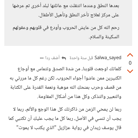
بعدها النطق وعندما انتقلت مع عائلتها لبلد أخرى تم عرضها
على مركز لعلاج تأخر النطق وتأهيل الأطفال.
رحم الله كل من عايش الحروب وأودع في قلوبهم وعقولهم
السكينة والسلام.
Salwa_sayed
أضف ردا
قبل سنة واحدة
0
كلماتك اوجعت قلوبنا، من شدة الصدق وتتماس مع أوجاع
الكثيرين ممن عاشوا أجواء الحروب، لكن رغم كل ما مررتي به
من قصف وحرب بمنحكِ الله موهبة ونعمة القدرة على الكتابة
والتعبير والتذكر، وكل هذا من أشكال المقاومة.
ربما لن يمحي الزمن من ذاكرتك كل هذا الوجع والألم، ربما لا
يجب أن تنسي في الأصل، ربما كل ما يجب عليكِ أن تكتبي كما
قال يوسف زيدان في رواية عزازيل "الذي يكتب لا يموت"