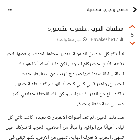
قصص وتجارب شخصية
مخلفات الحرب ..طفولة مكسورة
5
Hayakeshe17
قبل سنة واحدة
لا أتذكر كل تفاصيل الطفولة. بعضها محاها الخوف، وبعضها الآخر
دفنته الأيام تحت ركام البيوت. لكن ما لا أنساه أبدًا هو تلك
الليلة… ليلة سقط فيها صاروخ قريب من بيتنا، فارتجفت
الجدران، واهتز قلبي كأني كنت أنا الهدف. كنت طفلة حينها،
بالكاد أبلغ من العمر ١٠ سنوات. ولكن تلك اللحظة جعلتني أكبر
عشرين سنة دفعة واحدة.
منذ ذلك الحين، لم تعد أصوات الانفجارات بعيدة. كانت تأتي كل
ليلة، أحيانًا من الواقع، وأحيانًا من أحلامي. الحرب لا تتركك حين
تنتهي. الحرب لا تعرف النهاية. تنتهي من الارض، لكنها تبقى في