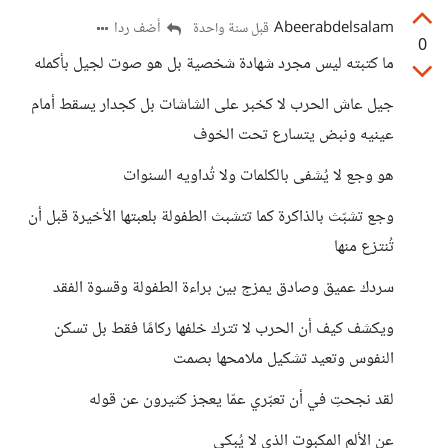
Abeerabdelsalam
أضف ردا
قبل سنة واحدة
0
ما كتبته ليس مجرد شهادة شخصية بل هو صوت لجيل بأكمله
جيل عاش الحرب لا كخبر على الشاشات بل كجدار يسقط أمام
عينيه ونبض يتسارع تحت الخوف
هو وجع لا يُشفى بالكلمات ولا تُداويه السنوات
وجع تشبّث بالذاكرة كما تتشبث الطفولة بلعبتها الأخيرة قبل أن
تُنتزع منها
سردك عميق وصادق يمزج بين براءة الطفولة وقسوة الفقد
ويكشف كيف أن الحرب لا تترك خلفها ركامًا فقط بل تسكن
النفوس وتعيد تشكيل ملامحها بصمت
لقد نجحتِ في أن تعبّري عمّا يعجز كثيرون عن قوله
عن الألم المكبوت الذي لا يُبكى