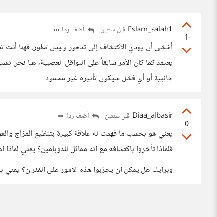
Eslam_salah1
أضف ردا
قبل سنتين
1
أخشى أن يؤدي الاكتشاف إلى تدهور وليس تطور، فهنا أنت تش
يعتمد كما كان الأمر سابقاً على النواقل العصبية، هنا نحن
جانبية أو أي فشل سيكون تأثيره غير محمود
Diaa_albasir
أضف ردا
قبل سنتين
0
يعني هو بحسب ما فهمت له علاقة كبيرة بتنظيم المزاج والعواط
فلماذا تأخروا باكتشافه مع انه مماثل للدوبامين؟ يعني لماذا ا
وبرأيك هل يمكن أن يجرّبوا هذه الأمور على الفئران؟ يعني بد