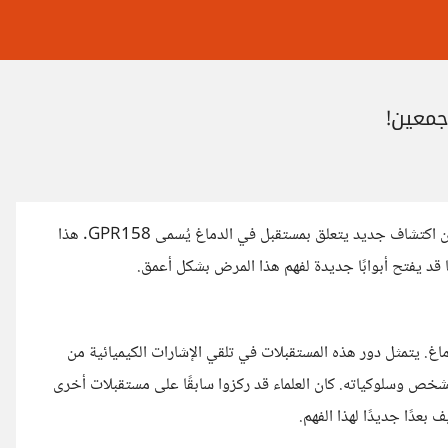
جمعين!
في اكتشاف علمي حديث قد يغير كيفية علاج الاكتئاب، أعلن العلماء عن اكتشاف جديد يتعلق بمستقبل في الدماغ يُسمى GPR158. هذا
ما قد يفتح أبوابًا جديدة لفهم هذا المرض بشكل أعمق.
الدماغ. يتمثل دور هذه المستقبلات في تلقي الإشارات الكيميائية من
لشخص وسلوكياته. كان العلماء قد ركزوا سابقًا على مستقبلات أخرى