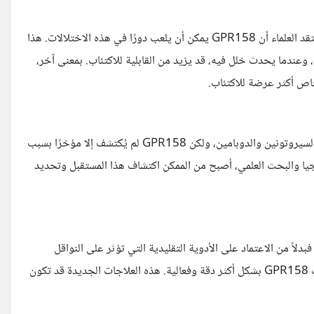
الاكتئاب يرتبط عادةً باختلالات في المواد الكيميائية داخل الدماغ، ويعتقد العلماء أن GPR158 يمكن أن يلعب دورًا في هذه الاختلالات. هذا
 وعندما يحدث خلل فيه، قد يزيد من القابلية للاكتئاب. بمعنى آخر،
لطالما كانت أبحاث الاكتئاب تركز على المواد الكيميائية التقليدية مثل السيروتونين والدوبامين، ولكن GPR158 لم يُكتشف إلا مؤخرًا بسبب
وجيا والبحث العلمي، أصبح من الممكن اكتشاف هذا المستقبل وتحديد
اً من الاعتماد على الأدوية التقليدية التي تؤثر على النواقل
العصبية مثل السيروتونين، يمكن الآن العمل على تطوير أدوية تستهدف GPR158 بشكل أكثر دقة وفعالية. هذه العلاجات الجديدة قد تكون