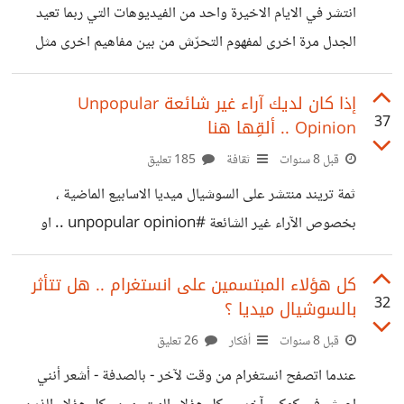
، إذا لديك نصيحة واحدة عملية فقط تشاركها
انتشر في الايام الاخيرة واحد من الفيديوهات التي ربما تعيد
الجدل مرة اخرى لمفهوم التحرّش من بين مفاهيم اخرى مثل
الصداقة او طلب التعارف .. القصة باختصار هي لشاب في الشارع
يتقدم من فتاة تقوم بتصويره خلسة ، يطلب منها ان يتعرّف عليها
إذا كان لديك آراء غير شائعة Unpopular
37
Opinion .. ألقِها هنا
ويصطحبها الى أحد المقاهي القريبة. وعندما رفضت، اعتذر لها
وانصرف .. ومع ذلك ، الفتاة اعتبرت ما حدث حالة تحرّش
قبل 8 سنوات
ثقافة
185 تعليق
وقامت بتصويره وفضحه. بعيداً عن سماجة الفيديو ، واعتبارات
ثمة تريند منتشر على السوشيال ميديا الاسابيع الماضية ،
كثيرة بخصوص ان هذه التصرّفات غير مناسبة لمجتمعاتنا
بخصوص الآراء غير الشائعة #unpopular opinion .. او
الآراء المثيرة للجدل التي تعتبر عكس التيار أو السائد في أي
موضوع يخطر بالك .. بشكل ما ، أرى ان افضل مكان لطرح هذا
كل هؤلاء المبتسمين على انستغرام .. هل تتأثر
32
بالسوشيال ميديا ؟
النقاش يكون هنا في حسوب .. اعرف ان الكثيرين لديهم آراء غير
شائعة لها ملامح واعية جداً ، او مثيرة للجدل .. والآراء المثيرة
قبل 8 سنوات
أفكار
26 تعليق
للجدل ، عادة ما ترفع سقف الوعي ، وتطرح علامات استفهام
عندما اتصفح انستغرام من وقت لآخر - بالصدفة - أشعر أنني
بدورها.. وحتى يكون النقاش