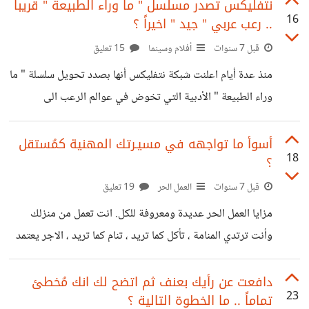
من أحدهم ان يمنحك خصوصيتك سواءً في اهتماماتك أو مكانك
نتفليكس تصدر مسلسل " ما وراء الطبيعة " قريباً
16
.. رعب عربي " جيد " اخيراً ؟
أو اي نشاط تمارسه، غالباً ما سيتراوح رد فعله ما بين النظر لك
بعدم فهم - لا يستوعب أنه ليس مُرحّباً به - ، وليس انتهاءً
قبل 7 سنوات
أفلام وسينما
15 تعليق
بنظرات الشكّ فيك. مع وجود استثناءات طبعاً وعدم التعميم، إلا
منذ عدة أيام اعلنت شبكة نتفليكس أنها بصدد تحويل سلسلة " ما
أنني دائماً ما
وراء الطبيعة " الأدبية التي تخوض في عوالم الرعب الى
مسلسل. السلسلة الشهيرة بين الشباب العربي والتي كتبها الكاتب
المصري الراحل أحمد خالد توفيق كانت قيد مشروعات انتاجية
أسوأ ما تواجهه في مسيـرتك المهنية كمُستقل
18
؟
عديدة على مدار سنوات باءت جميعها بالفشل، حتى جاء إعلان
نتفليكس بهذا الصدد. من المتصوّر أن يأتي المسلسل بأسلوب
قبل 7 سنوات
العمل الحر
19 تعليق
الحلقات المستقلة، كل حلقة تمثّل قصة جديدة من قصص
مزايا العمل الحر عديدة ومعروفة للكل. انت تعمل من منزلك
الميتافيزيقيا التي تميزت بها السلسلة. هنا يعود السؤال : هل من
وأنت ترتدي المنامة ، تأكل كما تريد ، تنام كما تريد ، الاجر يعتمد
المتصوّر
بشكل اساسي على انجازك للمهام وليس حضـورك لبيئة العمل،
تعمل فجراً أو عصراً لا فرق. لديك القدرة على حشد الافكـار
دافعت عن رأيك بعنف ثم اتضح لك انك مُخطئ
23
تماماً .. ما الخطوة التالية ؟
بشكل أكثر سلاسة من وجودك في بيئة عمل مُزعجة أو يكثر فيها