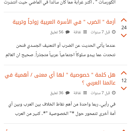
الكورسات " ، أكثر غرابة مما كان سائداً في الماضي حيث انتشرت
طريقة حياتي أو فهمي للأمور أو طريقة ملبسي،
دورات " التنويم المغناطيسي " و " الممارس المعتمد " و " دورة
الإيحاء " .. انتقلنا الآن الى نوعية أخرى من الكورسات ، تأخذ
أزمة " الضرب " في الأسرة العربية زواجاً وتربية
24
العناوين التالية : - دورة " اسماء الله الحسنى " ، يقدمها يوتيـوبر
قبل 7 سنوات
ثقافة
56 تعليق
مصـري وقيمتها بالدولار الأمريكي. خلال هذه الدورة ستتعلم
عندما يأتي الحديث عن الضرب أو التعنيف الجسدي فنحن
كيفية " تفعيل " كل اسم من اسماء الله الحسنى ، وانعكاسه
نتحدث عما يبدو سلوكاً اجتماعياً عربياً متجذراً. صحيح ان العالم
كله يشهد ظاهرة العنف في نطاق الاسرة الواحدة، إلا أن الكثير
من التشريعات القانونية الرادعة في العديد من دول العالم تجعل
هل كلمة " خصوصية " لها أي معنى / أهمية في
12
عالمنا العربي ؟
من العنف الجسدي جريمة تستوجب عقاباً رادعاً، سواءً في حق
الأبناء أو في نطاق الأسرة بين الأزواج والأخوة والاقارب. منذ
قبل 7 سنوات
ثقافة
36 تعليق
فتـرة خرج إمام الجامع الأزهر الشيخ أحمد الطيب بتصريحين
في رأيي، ربما واحدة من أهم نقاط الخلاف بين العرب وبين أي
مهمّين ، الأول كان يتحدث ان معنى الضرب دينياً هو مجرد
أمة أخرى تتمحور حول *" الخصوصية "*. كثير من العرب
يتعامل مع مفهوم الخصوصية بإعتباره رديفاً للاهانة، إذا طلبت