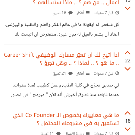
13
أعمال .. من هم ؟ .. ماذا ستسألهم ؟
اتضح انها دقيقة بشدّة بخصوص شكله وتكوينه على اي حال.
تبقى الريادة دائماً لعلماء الفيزياء النظرية الذين يمكنهم استنتاج
قبل 7 سنوات
أفكار
16 تعليق
الحقائق على الورق بالمعادلات، قبل التوصل للتقنيات التي تؤكّد
كل شخص له ايقونة ما في عالم الفكر والعلم والتقنية والبيزنس،
صدق معادلاتهم تلك. https://suar.me/MgoAv معلومات
اعتاد أن يشعر بالميل له دون غيره. سنفترض ان اتيحت لك
سريعة عنه : تم تصويره في مجرة بعيدة
الفرصة لإجراء مقابلة مع أربعة أشخاص ، ومتاح لك أن توجه لهم
مجموعة من الأسئلة او تجري معهم نقاشاً مفتوحاً. هؤلاء
اذا اتيح لك ان تغيّر مسارك الوظيفي Career Shift
22
.. ما هو ؟ .. لماذا ؟ .. وهل تجرؤ ؟
الاشخاص هم رموزك في عالم ( العلم ، الادب ، الابتكارات ،
البيزنس ) فقط طاولة أنت تجلس في رأسها ، وأمامك أربعة
قبل 7 سنوات
أفكار
21 تعليق
عباقرة - من وجهـة نظرك - لطالما شعرت أن تلقاهم وتجلس معهم
لي صديق تخرّج في كلية الطب، وعمل كطبيب لعدة سنوات.
: -
عندما قابلته منذ فتـرة، أخبرني أنه الآن " مبرمج " في احدى
الشركات، وأن اللقب الذي يُنـادَى به طوال الوقت : الباشمهندس
دكتـور .. من باب الدعابة .. ( الباشمهندس لقب يُطلق - عادة - في
ما هي معاييرك بخصوص الـ Co Founder الذي
18
تستعين به في مشروعك المحتمل ؟
مصر على كل من له علاقة بعالم الهندسة والبرمجة والتصميم
عموماً ) على الرغم من اعجابي الشديد بهذا التغير ، إلا أن
قبل 7 سنوات
ريادة الأعمال
11 تعليق