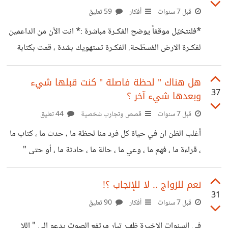
المقاطعات الفكـرية. الا انها مثل أي شيء آخر لها جانب مُظلم. بل
قبل 7 سنوات
أفكار
59 تعليق
ربما احياناً يكون جانبها المُظلم للبعض هو بمثابة مميزات للبعض
*فلنتخيّل موقفاً يوضح الفكـرة مباشرة :* انت الآن من الداعمين
الآخر.. في
لفكـرة الارض المُسطّحة. الفكـرة تستهويك بشدة ، قمت بكتابة
مقالات عنها ، ثم جمعت هذه المقالات في كتاب نشرته بإسمك
في السوق .. أسست صفحة على الفيسبوك تهاجم بضـراوة كروية
هل هناك " لحظة فاصلة " كنت قبلها شيء
37
وبعدها شيء آخر ؟
الأرض وتتهم القائلين بها بالجهل. قمت بإنشاء قناة على يوتيوب
وتقوم بتحميلها بفيديوهات تأخذ من وقتك ساعات طويلة في
قبل 7 سنوات
قصص وتجارب شخصية
44 تعليق
وضع المحتوى وجذب الحجج والأسانيد التي تثبت بها ان الارض
أغلب الظن ان في حياة كل فرد منا لحظة ما ، حدث ما ، كتاب ما
مسطحة وليس كروية. شتمت هذا ، وهاجمت هذا ، واتهمت هذا
، قراءة ما ، فهم ما ، وعي ما ، حالة ما ، حادثة ما ، أو حتى "
صدمة ما " .. عندما وقعت ، تغير كل شيء. كان قبلها شيء
وبعدها شيء آخر. ليس المقصود التغير الكامل والتحول الى
نعم للزواج .. لا للإنجاب ؟!
31
سوبر مان ، او التحول الى شخصية كاملة مختلفة بين يوم وليلة ،
قبل 7 سنوات
أفكار
90 تعليق
ولكن المقصود تلك اللحظة التي كانت بداية تغيير جوهري في
في السنوات الاخيرة ظهـر تيار مرتفع الصوت يدعو الى " اللا