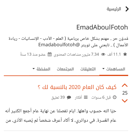
الرئيسية
EmadAboulFotoh
مُدوّن حر .. مهتم بشكل خاص برباعية ( العلم - الأدب - الإنسـانيات - ريادة
الأعمال ) .. تابعني على تويتر @Emadaboulfotoh
11.1 ألف
7.34 مليون مشاهدات المحتوى
عضو منذ
13 سنةً
المساهمات
التعليقات
المجتمعات
المفضلة
كيف كان العام 2020 بالنسبة لك ؟
25
قبل 6 سنوات
أفكار
39 تعليق
حيّا الله حسوب واهلها. ايام تفصلنا عن نهاية عام أجمع الكثير أنه
عام العُسرة. في دوائري، لا أكاد أعرف شخصاً لم يُصبه الأذى، من
تضرر العمل الذي يباشره، أو استبعاده من الوظيفة. ومن جهة