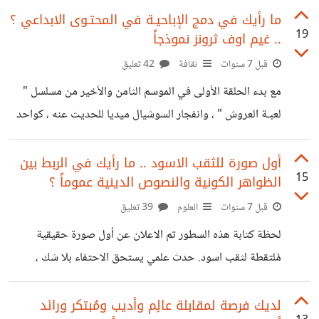
القرصنة ، وتيار يعترض على هذا
، العمل ، الاهتمامات ، الصلوات ، مسار الحيوية اليومية. ومع ذلك،
ما رأيك في دمج الإباحيـة في المحتـوى الابداعي ؟
19
.. غيم اوف ثرونز نموذجاً
يبقى شيء عظيم في هذا الشهر ، عندما يندمج حماسك للعبادة
مع حماسك مع امورك اليومية فيما يخص العمل ، الثقافة العامة ،
قبل 7 سنوات
ثقافة
42 تعليق
التعلم الذاتي ، وطبعا الدراسة النظـامية. الى جانب العبـادة
مع بدء الحلقة الأولى في الموسم الثامن والأخير من مسلسل "
والصوم ، ماذا
لعبـة العروش " ، وانفجار السوشيال ميديا للحديث عنه ، كواحد
من أهم وأبرز وأشهر المسلسلات التي شهدها التاريخ من حيث
الجماهيرية والمتابعة والحبكة والخيال والمؤثرات البصرية
أول صورة للثقب الاسود .. ما رأيك في الربط بين
15
الظواهر الكونية والنصوص الدينية عموماً ؟
والصوتية. إلا أنه كالعادة يبرز في الطرف الآخر سؤال مُلح : ماذا
عن الإباحية المُفرطة في المسلسل ؟ المسلسل غاية في الإبداع
قبل 7 سنوات
العلوم
39 تعليق
في كل عناصره، وهو حتماً يخاطب المراهقين والشباب ذوي
لحظة كتابة هذه السطور تم الاعلان عن أول صورة حقيقية
الخيال الخصب .. وفي نفس الوقت يتضمن مشاهد اباحية كثيفة
مُلتقطة لثقب اسود. حدث علمي يستحق الاحتفاء بلا شك ،
،
بإعتبار ان كافة الصور الخاصة بالثقوب السوداء كانت صوراً
مُصممة كمبيوترياً بناءً على تصورات العلماء ، تصورات العلماء التي
لديك فرصة لمقابلة عالِم وأديب ومُبتكر ورائد