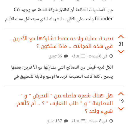
التفاصيل التي ذكـرها زادت من اعجابي بما فعله. كان طبيباً جيداً،
من الأساسيات الشائعة أن اطلاق شركة ناشئة هو وجود Co
لم
founder واحد على الأقل .. الشريك الذي سيتحمّل معك الأيام
السوداء ، ويشارك في وضع الخطط والتنفيذ والتحرّك وتحمل
الأعباء وتوزيع المهـام. أنت الآن لديك الفكـرة ، ولديك تصوّر
نصيحة عملية واحدة فقط تشاركها مع الآخرين
31
في هذه المجالات .. ماذا ستكون ؟
خاص للخطة التي سوف تسير عليها ، وتسعى للبحث عن شريك (
شركاء ) مؤسس لشركتك .. ما هي المعايير التي ستختار بناءً
قبل 8 سنوات
ثقافة
36 تعليق
عليها ؟ الميكـروفون معك ، هات ما في جعبتك من أفكـار
الكل لديه فيض من النصائح التي يشاركها مع الآخرين. بعضها
بخصوص الشريك المؤسس ، وما تنتصح الآخرين
ينجح ، كلما كانت النصيحة ترددها اوسع وقابلة للتطبيق في
حيوات الآخرين، وبعضها يفشل لأنها نصيحة نابعة من تجربة
شديدة المحدودية، متعلقة فقط بصاحبها وتجربته. لكن المؤكد ان
هل هناك شعرة فاصلة بين " التحرش " و "
19
المضايقة " و " طلب التعارف " ؟ .. أم كلّهم
لكل شخص منا تجارب مركزية استخلص منها نتائج يرى انها قابلة
شيء واحد ؟
للتطبيق بالنسبة للآخرين .. حتى لو كانت حياته محدودة
قبل 8 سنوات
ثقافة
137 تعليق
التجارب ، لكن ثمة قيمة ما تظهــر حتماً في وقت ما .. السؤال هنا