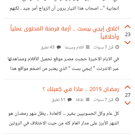
انجابية ".. اصحاب هذا التيار يرون أن الزواج أمر جيد ، لكنهم
يعارضون فكـرة الإنجاب من الأساس. في الوقت الذي يعيش فيه
بعض المتزوجين حالة من الحزن بسبب تأخر إنجابهم للأبناء ،
اغلاق إيجي بيست .. أزمة قرصنة المحتوى عملياً
23
وأخلاقياً
يذهب هذا التيار الى اتجاه معاكس تماماً : لديهم القدرة على
الانجاب ولكنهم يرفضون. الاسباب عديدة، أكثرها يقع ضمن مبدأ :
قبل 7 سنوات
أفلام وسينما
43 تعليق
لماذا أجلب للحيـاة شخصاً آخر يعاني فيها الامرّين ويتألم
في الايام الاخيرة حجبت مصـر موقع تحميل الأفلام ومشاهدتها
ويتعرض لمخاطر ومعاناة طائلة، لمجرد انني شخص
عبر الانترنت " إيجي بست " الذي يعتبر من اضخم مواقع هذا
النوع في الويب العربي. الموقع تخصص لسنوات طويلة في
توفير نسخ ممتازة مترجمة لكافة الافلام والمسلسلات العربية
رمضـان 2019 .. ماذا في جُعبتك ؟
27
والعالمية وتوفيرها للمشاهدة المجانية الحرة عبر الانترنت،
قبل 7 سنوات
ثقافة
51 تعليق
والتحميل المجاني لها. وبغض النظر عن سبب الحجب في هذا
كل عام وكل الحسوبيين بخير .. كالعادة ، يظل شهر رمضـان هو
التوقيت، تعالى مرة أخرى تيّاران مختلفان. تيار يدعم بشدة
الشهر الأبرز على مدار العام كله من حيث الاختلاف في الروتين
اغلاق هذه المواقع من باب الحفاظ على الحقوق الفكرية وذمّ
اليومي. كل شيء يتغير تقريباً، بدءً من مواعيد النوم والاستيقاظ