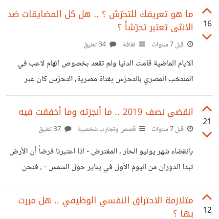
أخرى، اصابات بكورونا وصلت الى اقرب الاشخاص، لم تعد اخباراً
ما هو تعريفك للتحرّش ؟ .. هل كل المضايقات ضد
16
الانثى تعتبر تحرّشاً ؟
على شاشة التلفاز، ومشاكل في الحياة والمسارات الشخصية
والوظيفية، مع التراجع العام للاقتصاديات العالمية، وحتى
قبل 7 سنوات
ثقافة
34 تعليق
مستويات تمويل بعض المشروعات الناشئة. ومع ذلك، كان العام
الايام الماضية قامت الدنيا ولم تقعد بخصوص اتهام لاعب في
2020 عام خير وفضل بالنسبة للكثيرين في وظائفهم وارزاقهم،
المنتخب المصري بالتحرّش بفتاة مصرية، التحرّش كان عبر
خصوصاً المستقلّين. مثّل
التهديد وليس اللمس. لاحقاً ، اتضح انه تحرّش ضد فتاة مكسيكية
، وان التحرّش هنا كان عبر إرسال صور حساسة لها. لاحقاً، توالت
انقضى نصف 2019 .. ما أنجزته وما أخفقت فيه
21
اخبار التحرّش وتحول الخبر الى أزمة في معسكر المنتخب
قبل 7 سنوات
قصص وتجارب شخصية
37 تعليق
المصري. اعطوه فرصة أخرى. كان هذا التعليق الذي علّقه محمد
بإنقضاء شهر يونيو الحار ، المفترض - اذا اعتبرنا فرضاً أن الأرض
صلاح ، لاعب ليفربول بخصوص هذه الازمة ، بإعتبار انه أخطأ
تبدأ الدوران من اليوم الأول في يناير حول الشمس - ، فنحن
فعلاً ، ولكن هذا لا يعني ان يتم ذبحه
بذلك قطعنا ما هو أكثر من نصف دورة حول الشمس. 6 أشهر
كاملة كانت مليئة بالتفاصيل الدقيقة والمُشاهدات والحياة
متلازمة الاحتراق النفسي الوظيفي .. هل مررت
12
بها ؟
والليالي التي ذهبت للنوم فيها وانت شاعر بكل الإحباط ، وليالٍ