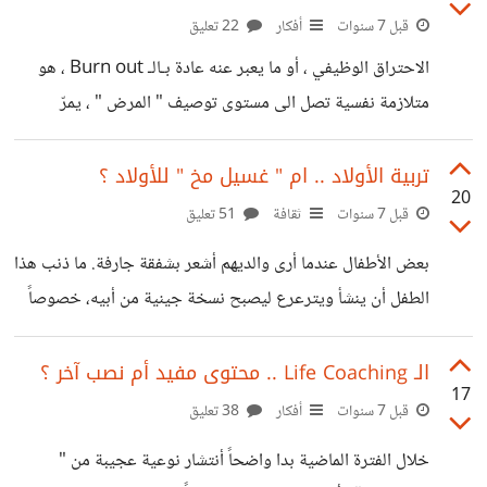
اخرى لم تستطع النوم من فرط الأمل - ربما - .. كيف كان النصف
قبل 7 سنوات
أفكار
22 تعليق
الأول من 2019 معك ؟ .. هل كان تقليدياً - ستة أشهر
الاحتراق الوظيفي ، أو ما يعبر عنه عادة بـالـ Burn out ، هو
متلازمة نفسية تصل الى مستوى توصيف " المرض " ، يمرّ
المريض بها بمجموعة تغيرات كبـرى في سلوكياته النفسية
والعصبية والجسدية تبدأ بالإرهاق، وتمرّ بمتغيرات عديدة قد
تربية الأولاد .. ام " غسيل مخ " للأولاد ؟
20
تصل بصاحبها الى الوفاة، او كما يطلق عليه اليابانيين : الكاروشي.
قبل 7 سنوات
ثقافة
51 تعليق
هذه المتلازمة تظهر من فرط الاهتمام بواجبات العمل بشكل
بعض الأطفال عندما أرى والديهم أشعر بشفقة جارفة. ما ذنب هذا
يحيل الحياة الطبيعية للإنسان الى جحيم. ضغوط مستمرة، شعور
الطفل أن ينشأ ويترعرع ليصبح نسخة جينية من أبيه، خصوصاً
دائم بالتوتر ، شعور دائم بالإرهاق، ميل دائم الى الاكتئاب ،
لو كان أباه أصلاً نسخة تحيل الواقع جحيماً كل يوم. بعض الآباء
يربّون أبناءهم بعقلية الإنقسام الميتوزي لإنقسام الخلايا، انا أرى
الـ Life Coaching .. محتوى مفيد أم نصب آخر ؟
17
الامور بهذه الطريقة أرتدي ملابسي بهذه الطريقة أتكلم بهذه
قبل 7 سنوات
أفكار
38 تعليق
الطريقة، اهتم بهذه الأمور، أكـره هذه الامور. ودورك كإبن لي
خلال الفترة الماضية بدا واضحاً أنتشار نوعية عجيبة من "
أنجبتك من حيواناتي المنوية أن تفعل ما أفعله بالضبط، سواءً في