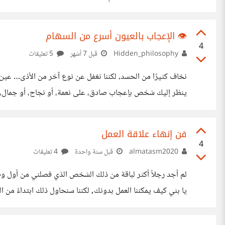
أراد (رغم أن الظروف قد تجعله “مُقيّد” اقتصاديًا أو اجتماعيًا).
حياته اليومية.لكن من ناحية المشاعر والتجربة الإنسانية:كثير
👁️ الإعجاب بالعيون أسرع من السهام
4
Hidden_philosophy
قبل 7 أشهر
5 تعليقات
نخاف كثيرًا من الحسد، لكننا نغفل عن نوع آخر من الأذى… عين
ينظر إليك شخص بإعجاب صادق، على نعمة، أو نجاح، أو جمال، دون 
خبيثة… بل لأنها غافلة. عين الإعجاب لا تقصد الضرر، لكنها قد 
الغفلة عن الذكر قد تجعل الإعجاب نفسه أذى. 🔐 كيف
فن إنهاء علاقة العمل
4
almatasm2020
قبل سنة واحدة
4 تعليقات
لم أجد رجلاً أكثر لباقة من ذلك الشخص الذي فصلني من أول وظ
يا بني كيف يمكننا العمل بدونك, لكننا سنحاول ذلك ابتداءً من ا