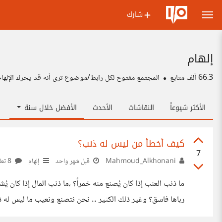
شارك
إلهام
66.3 ألف
متابع
المجتمع مفتوح لكل رابط/موضوع ترى أنه قد يحرك الإلهام
الأكثر شيوعاً
النقاشات
الأحدث
الأفضل خلال سنة
كيف أخطأ من ليس له ذنب؟
7
Mahmoud_Alkhonani
قبل شهر واحد
إلهام
8 تعليقات
ما ذنب العنب إذا كان يُصنع منه خمراً؟ ،ما ذنب المال إذا كان يُش
رباها فاسق؟ وغير ذلك الكثير .. نحن نتصنع ونعيب ما ليس له ذنب، افيقوا.