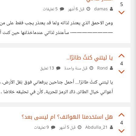
5
damas
قبل 6 أشهر
5 تعليقات
ومن الاحمق الذي يعتذر لذاته ولما قد يعتذر يجب فقط على من 
————————- سأعتذر لذاتي عندماخذلتها حين كنت أصر على 
كنت أقسو عليها من اجل ان ارضي الاخرين سأعتذر لذاتي الانها
التماشي مع من حولي بسهوله سأعتذر لذاتي الاني احسست بالم
يا ليتني كنتُ طائرًا..
يزول
4
Rond
قبل سنة واحدة
13 تعليق
يا ليتني كنتُ طائرًا... أحمل جناحين يرفعاني فوق ثِقل الأرض، وأ
نُخادع بها قلوبنا، علّها تستريح لحظةً من ثِقل الواقع.
هل استخدمنا الهواتف؟ ام ليسى بعد؟
4
Abdulla_21
قبل 5 أشهر
9 تعليقات