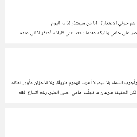
هم حولي الاعتذار؟ انا من سيعتذر لذاته اليوم
حلمي واتركه عندما يبتعد عني قليلا سأعتذر لذاتي عندما
 طلبت مني الرحمة بسبب من حولي وتجاهلتها الاخبرها انني استطيع
ها عندما فقدت الشغف فيما احب الاخبرها بانه تقلب مزاجي وسوف
جوب السماء بلا قيد، لا أعرف للهموم طريقًا، ولا للأحزان مأوى. لطالما
أغواني خيال الطائر، ذاك الرمز للحرية، كأن في تحليقه خلاصًا . لكن الحقيقة سرعان ما تجلّت أمامي: حتى الطير، رغم اتساع أفقه،
يكدّ ويشقى ليقتات، ويعود مُرهقًا إلى عشه، حاملاً همّ من يحبّ. عندها ابتسمتُ بمرارة… وأدركت أن التمنّي ليس سوى مزحةٍ رقيقةٍ