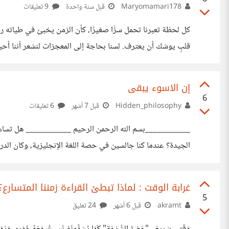
Maryomamari178
قبل سنة واحدة
9 تعليقات
كل لحظة تعبرنا تحمل سرًّا صغيرًا، كأن الزمن يخبئ في طياته رس
قلبٍ يوشك أن يعترف. لسنا بحاجة إلى المعجزات لنشعر أننا أحي
إن الاسوء يبقى
6
Hidden_philosophy
قبل 7 أشهر
6 تعليقات
___________بسم الله الرحمن الرحيم ___________ هل تساءلت يو
الجيدة؟ عندما كنا جالسين في حصة اللغة الإنجليزية، وكان الد
اللحظات، وعقلنا في أعماقه يردد أن التحدث عنها مؤلم. كأن الذاكرة خُلقت 
غرابة الوقت : لماذا تبطئ القراءة زمننا المتسارع؟
5
akramt
قبل 6 أشهر
24 تعليق