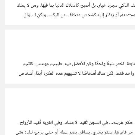
اتف الذكي مجرد خيار، بل أصبح كامتلاك الدنيا بما فيها. ومن لا يملك
 مجتمعه، أو يُنظر إليه كشخص متخلف عن الركب. ولكن السؤال
سرقة الوقت والوعي: لقد صُممت هذه الأجهزة في الأصل لتكون
لى "سارق محترف" يختطف ساعاتنا دون علمنا.
متعددي الشغف لطالما كان المجتمع يميل إلى فكرة واحدة تبدو ثابتة: اختر شيئًا واحدًا وكن الأفضل فيه. طبيب، مهندس، كاتب،
احد فقط. لكن هناك أشخاصًا لا تشبههم هذه الفكرة أبدًا، أشخاص
ن طريق في الوقت نفسه. هؤلاء هم متعددي الشغف. متعدد الشغف
م غربته… في السجن تُقيد الأجساد، وفي الغربة تُقيد الأرواح.
و حر قانونيًا، يقدر يخرج، يسافر، يغير عمله أو حتى يرجع لبلده متى