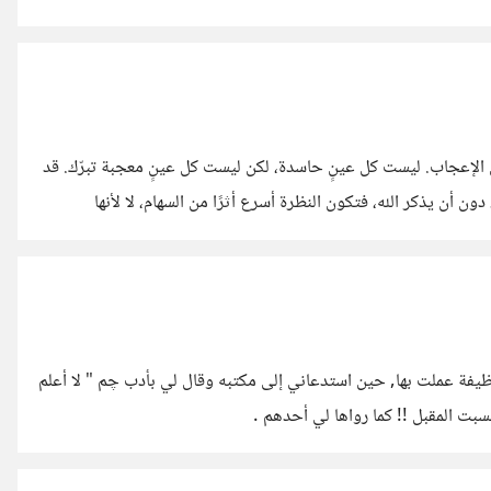
السجين مقيّد بالقانون أو الحكم، لا حرية له في الخروج، ولا في اختيار
 من المغتربين يحسون أنهم في “سجن اختياري ”، لأن
 الإعجاب. ليست كل عينٍ حاسدة، لكن ليست كل عينٍ معجبة تبرّك. قد
أن يذكر الله، فتكون النظرة أسرع أثرًا من السهام، لا لأنها
تُحدثه. وهنا الخطأ الشائع: نظن أن الخطر فقط من الحاسد، وننسى أن
يفة عملت بها, حين استدعاني إلى مكتبه وقال لي بأدب چم " لا أعلم
لسبت المقبل !! كما رواها لي أحدهم .