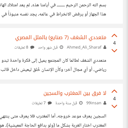
بسم الله الرحمن الرحيم ـــــــ في أيامنا هذه، لم يعد امتلاك اله
هذا الجهاز أو يرفض الانخراط في عالمه، يجد نفسه منبوذاً في
الجوهري الذي يطرح نفسه: من المستخدمُ منا ومن المستخدَم؟ 
أدوات متطورة تختصر الوقت والجهد، لكنها سرعان ما تحولت إ
متعددي الشغف (7 صنايع) بالمثل المصري
4
Ahmed_Ali_Sharaf
قبل شهر واحد
8 تعليقات
رياضي، أو أي مجال آخر؛ وكأن الإنسان خُلق ليعيش داخل قالب و
تتوزع أرواحهم بين عدة اهتمامات، ويجدون أنفسهم في أكثر م
ليس شخصًا مشتتًا كما يعتقد البعض، وليس شخصًا لا يعرف ما يريد. هو فقط يرى العالم أوسع من
لا فرق بين المغترب والسجين
4
99insan
قبل سنة واحدة
7 تعليقات
السجين يعرف موعد خروجه، أما المغترب فلا يعرف متى ينتهي حك
المغترب اختار الغربة بشكلٍ ما (ولو بدافع الحاجة المعيشية)، ه