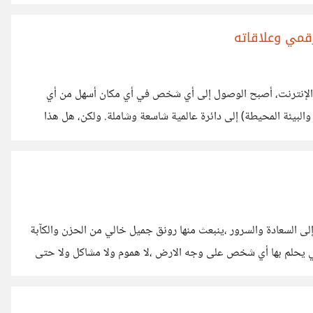
حبة ويطالعني بنظرة إنتظار.. أحاول في لحظات إنقطاع شرودي الإنتباه
حثًا عن شيء يروي عطش روحه ناسيةً خوائي! يهمس بجانبي
رقمي وعلاقاته
هور الإنترنت، أصبح الوصول إلى أي شخص في أي مكان أسهل من أي
لبيئة المحيطة) إلى دائرة عالمية شاسعة وشاملة. ولكن، هل هذا
المجهول لقد أدى هذا التوسع إلى اختفاء "التحفظ" المعتاد في العلاقات
جهول. هناك شريحة كبيرة من الناس اليوم تطلق على
إلى السعادة والسرور ،ينبعث منها رونق جميل خالي من الحزن والكآبة
لتي يحلم بها أي شخص على وجه الارض ،لا هموم ولا مشاكل ولا حتى
ي أساليب عيشها ،في حين لا ندرك أن أكثر ما نندم عليه في حياتنا
إختيار