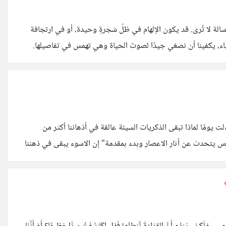
الة لا تُرى. قد يكون الإلهام في ظلّ شجرةٍ وحيدة، أو في ارتجافة
اء، يكفينا أن نصغي جيدًا لصوت الحياة وهي تهمس في تفاصيلها.
مًا لماذا تبقى الذكريات السيئة عالقة في أذهاننا أكثر من
رس يتحدث عن أثار الاعصار وبدء بمقدمة" إن الاسوء يبقى في ذهننا
دوماً"، خطرت لي فكرة غريبة: لماذا لا ينسى الإنسان الألم بسهولة، بينما تمرّ اللحظات الجميلة سريعًا؟ عقلنا ما زال يحتفظ بتلك
لتخزين ما يؤلمنا أكثر مما يفرحنا. أولًا: كيف نحفظ