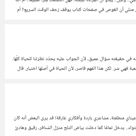
وَقْتِي سَرِيعْ.. "عَصْرُ السُّرْعَةِ" كَمَا يُسَمُّونَهْ نَسِيتُ مَعَهُ عُمْرِي وَيَوْمِي.. وَلَكِنْ.. يَبْدُو أَنَّ القِرَاءَةَ تُبْطِئُه! فَهَلِ اكْتَشَفْتُ سِرًّا عَظِيمًا؟ أَمْ أَنَّنَا
تُ.. إِنَّكَ لَغَرِيبْ! سؤالي لكم: هل تشعرون مثلي أن الغوص في صفحات كتاب يوقف زحف الوقت السريع؟ أم
ه في حقيقته سؤال عميق، لأن الجواب عليه يحدّد نظرتنا للحياة كلّها.
ة فهي شر. لكن هذا الفهم قاصر، لأن الحياة في أصلها اختبار. قال
زء من طبيعة هذه الحياة، لا خلل فيها. ولهذا قال الإمام أحمد بن حنبل
يناي منطفئة، مشاعري باردة وأفكاري غارقة! قد يرى البعض أنه كان
حتواء.. يدخل تمامًا كما دخلت بياض الثلج منزل السّنافر، رقيق وهادئ