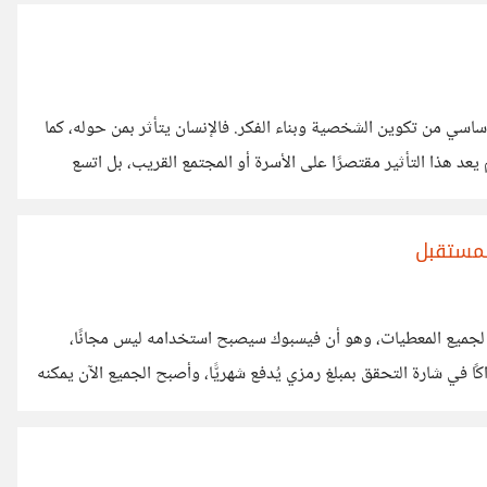
 أساسي من تكوين الشخصية وبناء الفكر. فالإنسان يتأثر بمن حوله، كما
يعد هذا التأثير مقتصرًا على الأسرة أو المجتمع القريب، بل اتسع
ي العصر الرقمي، أصبح التأثير أسرع وأقوى، حيث يتعرض الصغار
ا نافع، وبعضها يحمل تأثيرًا خاطئًا قد ينعكس
لمستقبل
تي لجميع المعطيات، وهو أن فيسبوك سيصبح استخدامه ليس مجانًا،
 في شارة التحقق بمبلغ رمزي يُدفع شهريًّا، وأصبح الجميع الآن يمكنه
أن يوثق حسابه مقابل مبلغ يدفعه شهريًّا، وهو إلى الآن أمرٌ اختياري. لكن أود أن أُصدمكم أن التوثيق لن يكون اختياريًّا في المستقبل
قلبي هذا الأمر منذ أن أطلق