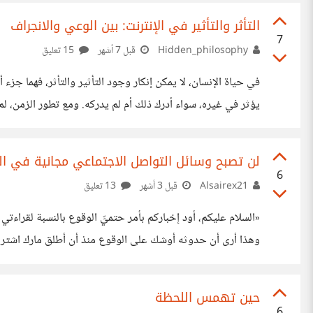
التأثر والتأثير في الإنترنت: بين الوعي والانجراف
7
Hidden_philosophy
قبل 7 أشهر
15 تعليق
في حياة الإنسان، لا يمكن إنكار وجود التأثير والتأثر، فهما جزء
يؤثر في غيره، سواء أدرك ذلك أم لم يدركه. ومع تطور الزمن، لم 
ليشمل فضاءً أوسع يُعرف اليوم بالسوشيال ميديا والإنترنت. ف
والشباب يوميًا لكمٍّ هائل من المحتويات والأفكار المختلفة، بعضه
لن تصبح وسائل التواصل الاجتماعي مجانية في ا
6
Alsairex21
قبل 3 أشهر
13 تعليق
«السلام عليكم، أود إخباركم بأمر حتميِّ الوقوع بالنسبة لقراء
وهذا أرى أن حدوثه أوشك على الوقوع منذ أن أطلق مارك اشتراكًا
القريب، وإنما سيكون إجباريًّا لبقائك على فيسبوك، وقد وقع في 
حين تهمس اللحظة
6