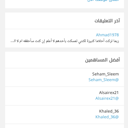
آخر التعليقات
Ahmad1978
ربما تركت أحلاما كثيرة لكنني تمسكت بأحدهم لا أعلم إن كنت سأحققه ام لا الذي يقاتل وحده في هذه الحياة سيُهزم لكن الذي يتخذ من الله سنداً ومعيناً فلن يُهزم أبداً .... اللهم دبر لنا أمورنا فإننا لا نحس...
أفضل المساهمين
Seham_Sleem
@Seham_Sleem
Alsairex21
@Alsairex21
Khaled_36
@Khaled_36