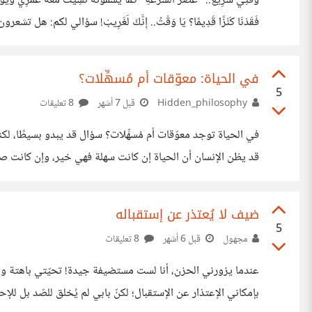
فَقَدْنَا كَنْزًا قَدِيمًا؟ يَا وَقْ
أنكم تجدون "الكنز" في وسيلة أخرى؟
في الحياة: معوّقات أم مُسهِّلات؟
5
Hidden_philosophy
قبل 7 أشهر
8 تعليقات
في الحياة توجد معوّقات أم مُسهِّلات؟ سؤال قد يبدو بسيطًا، لكن
قد يظن الإنسان أن الحياة إن كانت سهلة فهي خير، وإن كانت صعب
الله تعالى: ﴿لقد خلقنا الإنسان في كبد﴾ أي أن التعب والمشقّة ج
رحمه الله: «الدنيا دار ابتلاء، لا دار جزاء»
ضيف لا يُعتذر عن إستقباله
5
مجهول
قبل 6 أشهر
8 تعليقات
عندما يزورني الحزن، أنا لست مستضيفة جيدة! تحيّتي باهتة وع
بإمكاني الإعتذار عن الإستقبال؛ لكنّ بابي لم يُخلق للصّد بل للإ