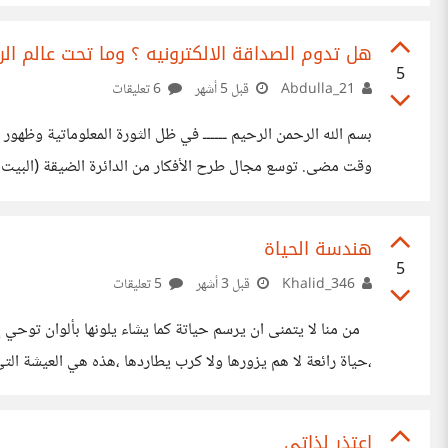
رغم ثقله! يقابلني في جلسته مثنيًا قدميه يتأمّل ملامحي الشّا
له؛ أتذكّر أنه ضيف وواجب عليّ إكرامه، فأضيع بين كركبتي ب
هل تدوم الصداقة الالكترونيه ؟ وما تحت عالم ال
5
Abdulla_21
قبل 5 أشهر
6 تعليقات
بسم الله الرحمن الرحيم ــــــ في ظل الثورة المعلوماتية وظ
وقت مضى. توسع مجال طرح الأفكار من الدائرة الضيقة (البيت وا
الانفتاح جعلنا أكثر تواصلًا أم أكثر عزلة؟ اكتساب العواطف من 
الاجتماعية الواقعية، ولجأ البعض إلى اكتساب العواطف من الم
هندسة الحياة
5
Khalid_346
قبل 3 أشهر
5 تعليقات
من منا لا يتمنى ان يرسم حياتة كما يشاء يلونها بألوان توحي 
،حياة رائعة لا هم يزورها ولا كرب يطاردها ،هذه هي العيشة ا
عوائق تسودها،جميعنا نعتقد أن الحياة الوردية هي التي نتحكم ف
هو إختياراتنا الخاطئة والتي غالبا ما تأخدنا إلى الهلاك ،وإذا كان 
اعتذر لذاتي