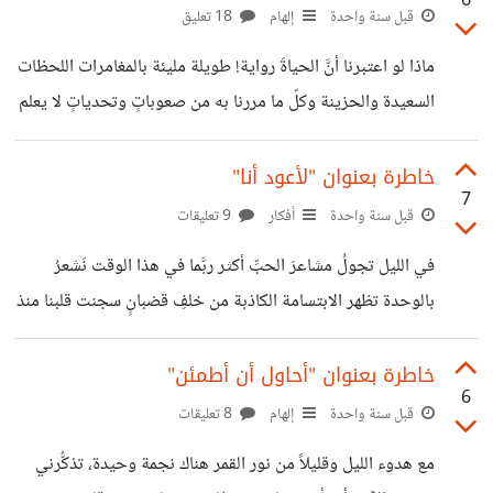
6
حقيقيٌّ غيرَ ذاتِي وصوتِ حدسِي إنَّهُ لا يتوقّفُ عنْ إخباري أنِّي
قبل سنة واحدة
إلهام
18 تعليق
أستحقُّ الحبَّ والنجاحَ ومنْ يشعرُ بأنِّي إنجازُهُ الوحيدُ في هذهِ
ماذا لو اعتبرنا أنَّ الحياةَ رواية! طويلة مليئة بالمغامرات اللحظات
الحياةِ عندَهَا سيكونُ لديَّ ملجَأٌ حقيقيٌّ آخرُ على هيئةِ قلبِ
السعيدة والحزينة وكلّ ما مررنا به من صعوباتٍ وتحدياتٍ لا يعلم
عنها أحد سوانا كلمات الرواية هي خطواتنا.. ماذا عن روايتنا
نحن؟! كلنا نحب النهايات السعيدة وهذا يتوقف علينا فلنؤمن
خاطرة بعنوان "لأعود أنا"
7
بأنفسنا أولاً ولنكن متيقنين دائماً أنَّ قلوبنا تستحق أشياءً جميلة
قبل سنة واحدة
أفكار
9 تعليقات
روايتنا مازالت في صفحاتها الأولى.. |بقلم حلا |
في الليل تجولُ مشاعرَ الحبِّ أكثر ربَّما في هذا الوقت نَشعرُ
بالوحدة تظهر الابتسامة الكاذبة من خلفِ قضبانٍ سجنت قلبنا منذ
مدَّة يقولُ عَقلي ليت القلب يتوقف عن ملاحَقَتي بأفكاره
المجنونة إنه يوقعني في حالةِ الضياع والهرب دوماً، لأعود إلى
خاطرة بعنوان "أحاول أن أطمئن"
6
البداية هذا مؤلم .. الآن، أشعرُ بعمقِ كلماتي، كأني في طريقٍ
قبل سنة واحدة
إلهام
8 تعليقات
مظلم بانتظار يدٍ مختبئة وراء هذا الخوف كلِّه لأعود أنا |بقلم
مع هدوء الليل وقليلاً من نور القمر هناك نجمة وحيدة، تذكُّرني
حلا|