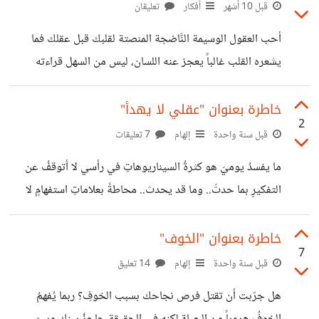
قبل 10 أشهر
أفكار
تعليقان
أحب العقول الوسيمة النَّاضجة المنصتة لقلبك قبل عقلك فما
يشعره القلب غالباً يعجز عنه اللسان، ليس من السهل قراءته
وجود شخصٍ يجذب الفوضى من حولنا لتنظّم مرّةً أخرى ويُعيد
لنا السَّكينة والطَّمأنينة نادرٌ جداً فأهلاً بالعقول الوسيمة دائماً |
خاطرة بعنوان "عقلي لا يهدأ"
2
بقلم حلا|
قبل سنة واحدة
إلهام
7 تعليقات
ما يفسدُ يوميَ هو كثرةُ السيناريوهاتِ في رأسي لا أتوقفُ عن
التفكيرِ بما حدثَ.. وما قد يحدث.. محاطةً بعلاماتِ استفهامٍ لا
تنتهي جعلت مني شخصاً لا يبني آمالاً كبيرة ولا يتوقع الكثير كي
لا يخيبَ ظنهُ وهذا منحني شيئاً من الحكمة رغم كلِّ التعب تخيل
خاطرة بعنوان "الخوف"
7
أنت، والليل وتلك الأفكار لوحدكما تصطدمُ كلُّ واحدةٍ بالأخرى
قبل سنة واحدة
إلهام
14 تعليق
حتى يُطردَ النومُ وتبقى في صراعٍ معه لا تعرفُ إلى متى! |بقلم
هل جرّبت أن تقتل فرص نجاحك بسبب الخوفِ؟ ربما يُفهمُ
حلا|