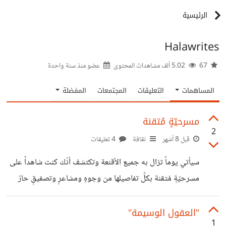
الرئيسية
Halawrites
67
5.02 ألف مشاهدات المحتوى
عضو منذ
سنة واحدة
المساهمات
التعليقات
المجتمعات
المفضلة
مسرحيّةٍ مُتقنة
2
قبل 8 أشهر
ثقافة
4 تعليقات
سيأتي يوماً تزال به جميع الأقنعة وتكتشف أنّك كنت شاهداً على
مسرحيّةٍ مُتقنة بكلِّ تفاصيلها من وجوهٍ ومشاعرٍ وتصفيقٍ حارّ
كاذب |حلا|
"العقول الوسيمة"
1