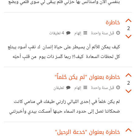
بنفسي الآن وأستأنس بها حزني فلم يبقى لي سوى قلمي وبضع
كلمات أخاطب بها أوراقي وكأنها روحاً تسمعني مع فوضى حروفي
ومشاعري المتدفقة مثل بركانٍ كاد أن ينفجر أحاول أن أطمئن
خاطرة
2
ربما سبب هذا البركان كثرة التفكير والذكريات وأننا بشر نخاف
قبل سنة واحدة
إلهام
4 تعليقات
التخلي والمسافات، وأن نُجبر على ما هو فوق طاقتنا لهذا ما
كيف يمكن للألم أن يسيطر على حياة إنسان ك ثقبٍ أسود يبتلع
يُشفي جراحنا هو أكثر ما يخيفنا |بقلم حلا|
كل لحظات السعادة كيف؟! ربما كُسرَ ذات يوم من قلبٍ أحبَّه
بصدق فسكن الحزن أيامه. |بقلم حلا|
خاطرة بعنوان "لم يكن حُلماً"
2
قبل سنة واحدة
إلهام
تعليقان
لم يكن حُلماً في إحدى الليالي زارني طيفك في منامي كانت
ضحكاتنا تصل إلى حدود السماء حينها أمسكت بيدي وأخبرتني
أنك ما زلت تحبني لكن وراء هذه الكلمة نظرةً مليئةً بخيبة الأمل
جعلتني أشعر أنَّ الفراق قد حان وأنّ الحزنَ آتٍ فجأةً بهتت
خاطرة بعنوان "خدعة الرحيل"