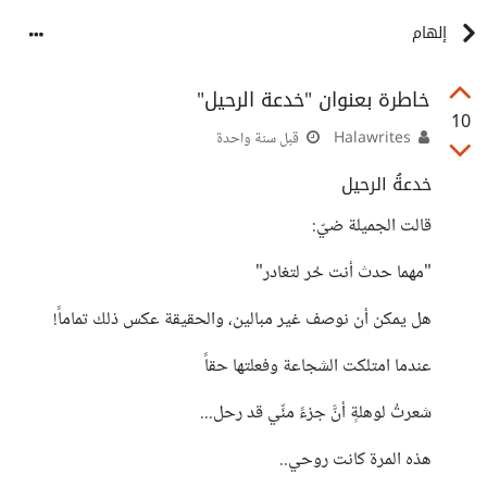
إلهام
خاطرة بعنوان "خدعة الرحيل"
10
Halawrites
قبل سنة واحدة
خدعةُ الرحيل
قالت الجميلة ضيّ:
"مهما حدث أنت حُر لتغادر"
هل يمكن أن نوصف غير مبالين، والحقيقة عكس ذلك تماماً!
عندما امتلكت الشجاعة وفعلتها حقاً
شعرتُ لوهلةٍ أنَّ جزءً منِّي قد رحل...
هذه المرة كانت روحي..