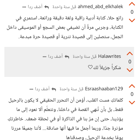
ahmed_abd_elkhalek
أضف ردا
قبل سنة واحدة
0
رائع حلا، كتابة أدبية راقية ولغة دقيقة ورائعة، استمري في
الكتابة، وجربي مرةً أن تضيفي بعض السجع أو الموسيقى داخل
الجمل، ستصلين إلى قصيدة نثرية أو قصيدة حرة مبدعة.
Halawrites
أضف ردا
قبل سنة واحدة
0
شكراً جزيلاً لك🤍
Esraashaaban129
أضف ردا
قبل سنة واحدة
0
كلماتكِ مست القلب، أؤمن أن التحرر الحقيقي لا يكون بالرحيل
فقط، بل بأن نُنهي القصة في داخلنا، ونتعلّم ألا نعود إلى ما
يؤذينا، حتى إن مرّ بنا في الذاكرة أو في لحظة ضعف. خاطرتكِ
مؤثرة جدًا، وربما أجمل ما فيها أنها صادقة... لأننا جميعًا مررنا
يومًا بخدعة الرحيل، وصدقناها