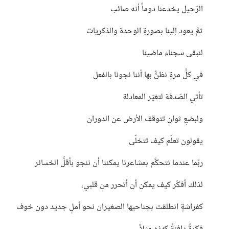
الرّحيل يخدعنا دوماً أنه صائب
ثمَّ يعود إلينا بصورةِ الوحدة والذكريات
لنبقى سجناء ماضينا
في كلِّ مرةٍ نظنُّ بها أننا نجونا بالفعل
تأتي الصّدفة لتغيّر المعادلة
ولبضعِ ثوانٍ تتوقف الأرض عن الدوران
يقولون تعلّم كيف تتخلّى
ربّما عندما نتحكَّم بمشاعرنا يمكننا أن ننجو بأقلِّ الخسائر
لذلك أفكّر كيف يمكن أن أتحرر من قلبي،
كفراشةٍ انطلقت بجناحيها الصغيران نحو أملٍ جديد دون خوف