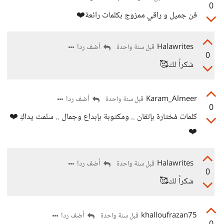
0
فن جميل و راقي ممزوج بكلمات رائعة❤️
Halawrites
أضف ردا
قبل سنة واحدة
0
شكراً لك🥰
Karam_Almeer
أضف ردا
قبل سنة واحدة
0
كلمات مُختارة بإتقان .. ومكتوبة بإبداع وجمال .. سلمت يداكِ ❤️
❤️
Halawrites
أضف ردا
قبل سنة واحدة
0
شكراً لك🥰
khalloufrazan75
أضف ردا
قبل سنة واحدة