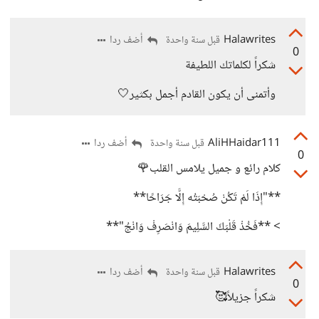
Halawrites
أضف ردا
قبل سنة واحدة
0
شكراً لكلماتك اللطيفة
وأتمنى أن يكون القادم أجمل بكثير🤍
AliHHaidar111
أضف ردا
قبل سنة واحدة
0
كلام رائع و جميل يلامس القلب🌹
**"إِذَا لَمْ تَكُنْ صُحْبَتُه إِلَّا جَرَاحًا**
> **فَخُذْ قَلْبَكَ السَّلِيمَ وَانْصَرِفْ وَانْجُ"**
Halawrites
أضف ردا
قبل سنة واحدة
0
شكراً جزيلاً🥰