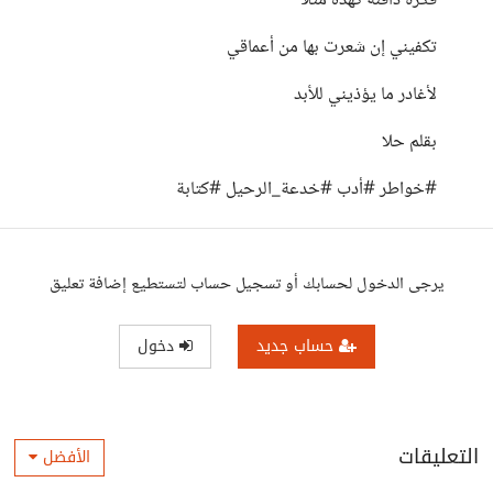
فكرةً دافئةً كهذه مثلاً
تكفيني إن شعرت بها من أعماقي
لأغادر ما يؤذيني للأبد
بقلم حلا
#خواطر #أدب #خدعة_الرحيل #كتابة
يرجى الدخول لحسابك أو تسجيل حساب لتستطيع إضافة تعليق
حساب جديد
دخول
التعليقات
الأفضل