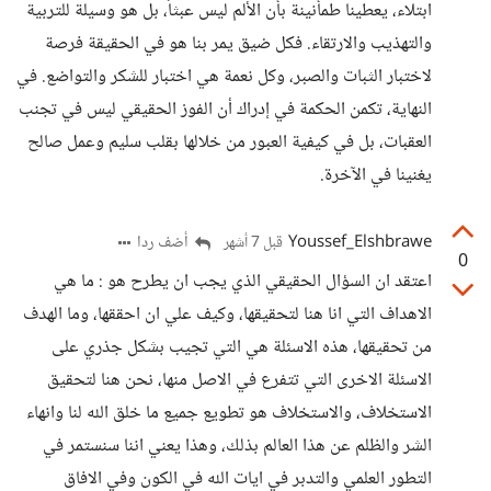
ابتلاء، يعطينا طمأنينة بأن الألم ليس عبثاً، بل هو وسيلة للتربية
والتهذيب والارتقاء. فكل ضيق يمر بنا هو في الحقيقة فرصة
لاختبار الثبات والصبر، وكل نعمة هي اختبار للشكر والتواضع. في
النهاية، تكمن الحكمة في إدراك أن الفوز الحقيقي ليس في تجنب
العقبات، بل في كيفية العبور من خلالها بقلب سليم وعمل صالح
يغنينا في الآخرة.
Youssef_Elshbrawe
أضف ردا
قبل 7 أشهر
0
اعتقد ان السؤال الحقيقي الذي يجب ان يطرح هو : ما هي
الاهداف التي انا هنا لتحقيقها، وكيف علي ان احققها، وما الهدف
من تحقيقها، هذه الاسئلة هي التي تجيب بشكل جذري على
الاسئلة الاخرى التي تتفرع في الاصل منها، نحن هنا لتحقيق
الاستخلاف، والاستخلاف هو تطويع جميع ما خلق الله لنا وانهاء
الشر والظلم عن هذا العالم بذلك، وهذا يعني اننا سنستمر في
التطور العلمي والتدبر في ايات الله في الكون وفي الافاق