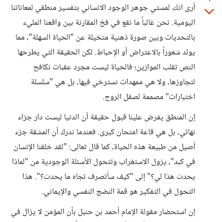
أرى انك لمستي جوهر الوجود الانساني بتفسير منطقي لمعاناتنا
اليومية. نحن غالباً ما نقع في فخ المقارنة بين واقعنا المليء
بالتحديات وبين صورة ذهنية متخيلة عن "الحياة السهلة"، مما
يولد شعوراً بالاعتراض أو الإحباط. لكن الحقيقة التي يطرحها
النص تقلب الموازين؛ فالحياة ليست مجرد عقبات نكافح
لتجاوزها، ولا هي ممهدات نسترخي فيها، بل هي "سلسلة
اختبارات" مصممة لصقل الروح.
إن المنطق يفرض علينا قبول حقيقة أن الدنيا ليست دار جزاء
نهائي، بل هي قاعة امتحان كبرى. فعندما ندرك أن المشقة جزء
أصيل من طبيعة هذه الحياة، كما قال تعالى: "لقد خلقنا الإنسان
في كبد"، يزول الاستغراب وتتحول الأسئلة الوجودية من "لماذا
يحدث هذا لي؟" إلى "كيف سأتصرف تجاه ما يحدث؟". هذا
التحول في التفكير هو قمة النضج النفسي والإيماني.
إن استحضار مقولة الإمام أحمد بن حنبل بأن المؤمن لا يزال في