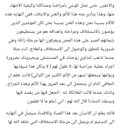
والانفس، حتى نصل للوعي بامراضنا ومشاكلنا وكيفية الانتهاء
منها، وهذا يتأدى منه هذا الألم والفتن والابتلاء، ففي النهايه هذه
الألام بسببنا نحن وهذه الفتن بسببنا نحن لكن المؤمنين الذين
يؤمنون بالاستخلاف ومراحله واهدافه هم من يستطيعون
بايمانهم الصبر على هذه المحن ويعرفون انها مرحلة زائلة وهي
ضرورية للتطور والوصول الى الاستخلاف والعلاج، انت مثلا
عندما تذهب لتداوي زوجتك في المستشفى ويخبرونك بضرورة
اجراء عملية جراحية لها، لا تقول لهم ( لا ولكن هذا سيؤذيها
ويؤلمها ويجعلها تسهر من الألم الكثير من الليالي) فانت تعلم ان
التعافي التام لن يتحصل الى بعد المرور بهذا الألم وهذه الجراح،
ولذلك عندما قالت الملائكة لله : اتجعل فيها من يفسد فيها
ويسفك الدماء؟ قال الله لهم : اني اعلم ما لا تعلمون.
فالله يعلم ان الانسان بعد هذا الفساد والافساد سيصل في النهايه
الى التسليم له ويصل الى مرحلة الاستخلاف التي خلقه الله لها