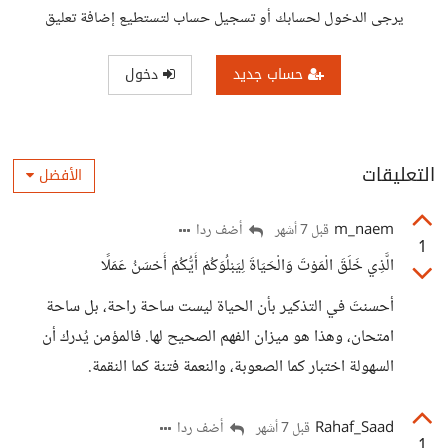
يرجى الدخول لحسابك أو تسجيل حساب لتستطيع إضافة تعليق
حساب جديد
دخول
التعليقات
الأفضل
m_naem
أضف ردا
قبل 7 أشهر
1
الَّذِي خَلَقَ الْمَوْتَ وَالْحَيَاةَ لِيَبْلُوَكُمْ أَيُّكُمْ أَحْسَنُ عَمَلًا
أحسنتَ في التذكير بأن الحياة ليست ساحة راحة، بل ساحة
امتحان، وهذا هو ميزان الفهم الصحيح لها. فالمؤمن يُدرك أن
السهولة اختبار كما الصعوبة، والنعمة فتنة كما النقمة.
Rahaf_Saad
أضف ردا
قبل 7 أشهر
1