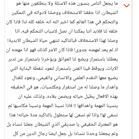
ما يجعل الناس ينسون هذه الاسئلة ولا ينطلقون منها هو
الشيطان، اذا حققنا الاستخلاف ووصلنا لادواته في التمكين
والتحكم في هذا العالم كما اخبر الله انه خلقه كله لنا! فاذا كان
خلقه لنا فلابد اننا يمكننا ان نصل لاسباب التحكم فيه، اذا
وصلنا لهذا الاستخلاف فبالتاكيد تنتهي حياة الشيطان الابدية!
اذ لم يعد لمهمته جدوى! فاذا كان الامر كذلك فهو اذا مهمته ان
يعطلنا باستمرار ويضع لنا العوائق ويؤخرنا باستمرار عن تدبر
الايات، ويوقظ فينا الفتن باستمرار لنعود لنقطة البداية التي
يضيع معها التقدم العلمي والانساني والقيمي، ونعود للقتال
واهدار ما وصلنا له من استقرار ومكتسبات، هو في الحقيقه
بهذه الافعال يطيل حياته ويضمن بقاءه، ولذلك عليه ان
ينسينا المهمة واهدافها !! فاذا نسينا المهمة ونسينا مكاسبها لم
نسعى لها! واذا لم نسعى لها ستطول بالتاكيد مدة حياته! هذا
هو المعترك الحقيقي يا صديقي الذي الشيطان جعلنا ننساه بل
ولم يجعلنا وحدنا ننساه! بل جعل ايضا رجال الدين من كل