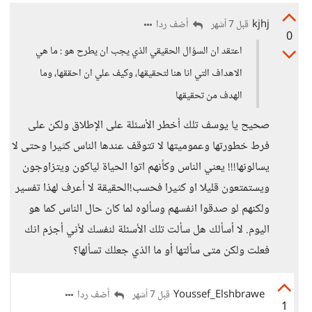
kjhj
أضف ردا
قبل 7 أشهر
0
اعتقد ان السؤال الحقيقي الذي يجب ان يطرح هو : ما هي
الاهداف التي انا هنا لتحقيقها، وكيف علي ان احققها، وما
الهدف من تحقيقها
صحيح يا يوسف تلك أخطر الأسئلة على الإطلاق ولكن على
فرط خطورتها وعموميتها لا تتوقف عندها الناس كثيرا وحتى لا
يسالونها!!! يعني الناس وكأنهم اتوا الحياة لياكون ويتزاوجون
ويستمتعون قليلا او كثيرا فحسب!الحقيقة لا أعرف لهذا تفسير
ولكنهم لو صدقوا انفسهم وسألوه لما كان حال الناس كما هو
اليوم. لا أسألك هل سألت تلك الأسئلة لنفسك لأني أجزم انك
فعلت ولكن متى سألتها أو ما الذي جعلك تسألها؟
Youssef_Elshbrawe
أضف ردا
قبل 7 أشهر
1