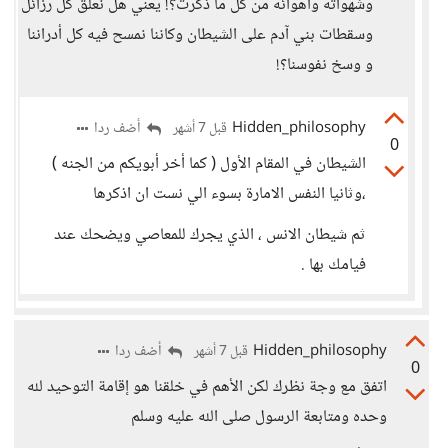
وشهواته وأهوائه من كل ما ذكرت؟! يعني هل نعلق كل رزائل
وسقطات بني آدم على الشيطان وكاننا نمسح فيه كل أدراننا
و وسخ نفوسنا؟!
Hidden_philosophy
أضف ردا
قبل 7 أشهر
0
الشيطان في المقام الأول ( كما أخر أبويكم من الجنه )
،وثانيا النفس الامارة بسوء الي نست ان اذكرها
ثم شيطان الانس ، الذي يجرك للمعاصي ويضحك عند
فيامك بها .
Hidden_philosophy
أضف ردا
قبل 7 أشهر
0
اتفق مع وجة نظرك لكن الأهم في خلقنا هو إقامة التوحيد لله
وحده ومتابعة الرسول صلى الله عليه وسلم