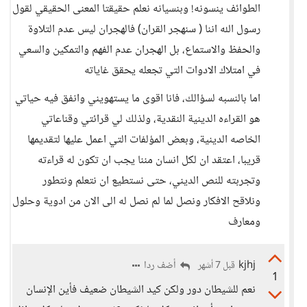
الطوائف ينسونه! وبنسيانه نعلم حقيقتا المعنى الحقيقي لقول
رسول الله اننا ( سنهجر القران) فالهجران ليس عدم التلاوة
والحفظ والاستماع، بل الهجران عدم الفهم والتمكين والسعي
في امتلاك الادوات التي تجعله يحقق غاياته
اما بالنسبه لسؤالك، فانا اقوى ما يستهويني وانفق فيه حياتي
هو القراءه الدينية النقدية، ولذلك لي قرائتي وقناعاتي
الخاصه الدينية، وبعض المؤلفات التي اعمل عليها لتقديمها
قريبا، اعتقد ان لكل انسان مننا يجب ان تكون له قراءته
وتجربته للنص الديني، حتى نستطيع ان نتعلم ونتطور
ونلاقح الافكار ونصل لما لم نصل له الى الان من ادوية وحلول
ومعارف
kjhj
أضف ردا
قبل 7 أشهر
1
نعم للشيطان دور ولكن كيد الشيطان ضعيف فأين الإنسان