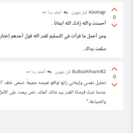
Abohagr
أضف ردا
قبل شهرين
0
أحسنت والله زادك الله ايماناً .
ومن أجمل ما قرأت في التسليم لقدر الله قول أحدهم إختار أل
سلمت يداك .
BulbulAlhazin82
أضف ردا
قبل شهرين
0
تحليل نفسي وإيماني رائع لواقع نعيشه جميعاً. نسعى خلف 'الح
عندما نترك فرشاة القدر بيد مالك الملك. نص يبعث على الأم
والصياغة."