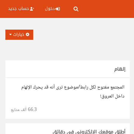
دخول
حساب جديد
خيارات
إلهام
المجتمع مفتوح لكل رابط/موضوع ترى أنه قد يحرك الإلهام
داخل العروق!
66.3 ألف
متابع
أطلق موقعك الإلكتروني في دقائق