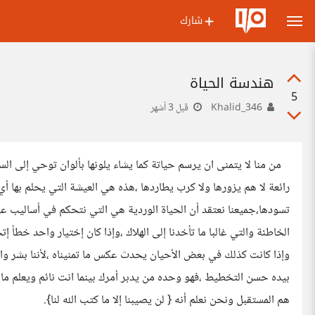
شارك
هندسة الحياة
5
Khalid_346
قبل 3 أشهر
من منا لا يتمنى ان يرسم حياتة كما يشاء يلونها بألوان توحي إلى الس
رائعة لا هم يزورها ولا كرب يطاردها ،هذه هي العيشة التي يحلم بها
تسودها،جميعنا نعتقد أن الحياة الوردية هي التي نتحكم في أساليب عيشه
الخاطئة والتي غالبا ما تأخدنا إلى الهلاك ،وإذا كان إختيار واحد خطأ إت
وإذا كانت كذلك في بعض الأحيان يحدث عكس ما تمنيناه ،لأننا بشر وال
بيده حسن التخطيط ،فهو وحده من يدبر أمرك بينما انت نائم ويعلم ما 
هم المستقبل ونحن نعلم أنه { لن يصيبنا إلا ما كتب الله لنا}.