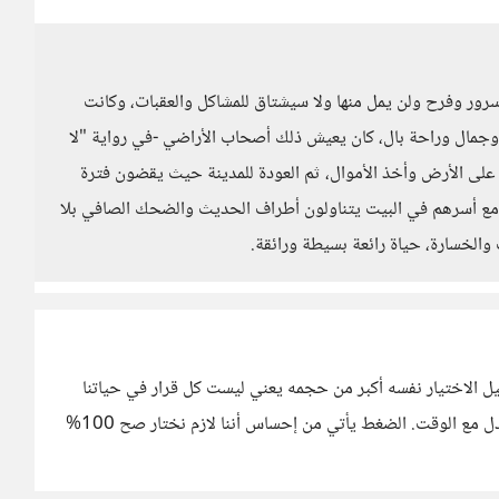
سرور وفرح ولن يمل منها ولا سيشتاق للمشاكل والعقبات، وكانت
وجمال وراحة بال، كان يعيش ذلك أصحاب الأراضي -في رواية "لا
على الأرض وأخذ الأموال، ثم العودة للمدينة حيث يقضون فترة
و مع أسرهم في البيت يتناولون أطراف الحديث والضحك الصافي بلا
والخسارة، حياة رائعة بسيطة ورائقة.
يل الاختيار نفسه أكبر من حجمه يعني ليست كل قرار في حياتنا
يصنع مصير كامل هناك قرارات كثيرة تؤثر بشكل بسيط وتتعدل مع الوقت. الضغط يأتي من إحساس أننا لازم نختار صح 100%