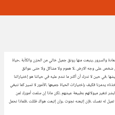
عادة والسرور ،ينبعث منها رونق جميل خالي من الحزن والكآبة ،حياة
 أي شخص على وجه الارض ،لا هموم ولا مشاكل ولا حتى عوائق
ا ،في حين لا ندرك أن أكثر ما نندم عليه في حياتنا هو إختياراتنا
خذناه يدمرنا فكيف بإختيارات الحياة جميعها ،الأمور لا تسير كما ننبغي
بشر تتغير ميولاتهم بطبيعة عيشهم ،لكن ماذا إن سلمت أمورك لمن
تميل له نفسك ،فإن إتبعثه نجوت ،وإن إتبعث هواك ظللت ،فلماذا نحمل