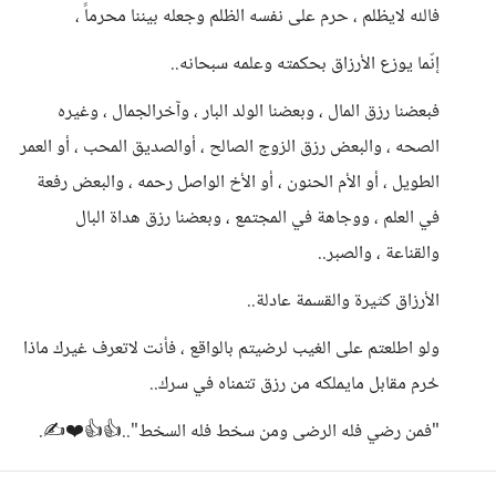
فالله لايظلم ، حرم على نفسه الظلم وجعله بيننا محرماً ،
إنّما يوزع الأرزاق بحكمته وعلمه سبحانه..
فبعضنا رزق المال ، وبعضنا الولد البار ، وآخرالجمال ، وغيره
الصحه ، والبعض رزق الزوج الصالح ، أوالصديق المحب ، أو العمر
الطويل ، أو الأم الحنون ، أو الأخ الواصل رحمه ، والبعض رفعة
في العلم ، ووجاهة في المجتمع ، وبعضنا رزق هداة البال
والقناعة ، والصبر..
الأرزاق كثيرة والقسمة عادلة..
ولو اطلعتم على الغيب لرضيتم بالواقع ، فأنت لاتعرف غيرك ماذا
حُرم مقابل مايملكه من رزق تتمناه في سرك..
"فمن رضي فله الرضى ومن سخط فله السخط"..👍👍❤️✍️.