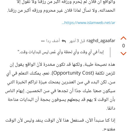
والواقع أن فلان لم يُحرم ورزقه أكبر من رزقنا ولا نقول إلا
الحمدالله، ولا نسأل لماذا فلان غير محروم ورزقه أكبر من رزقنا.
https://www.islamweb.net/ar...
raghd_agaafar
أضف ردا
قبل 3 أشهر
0
إبدأ في أي وقت وأي لحظة وأي عُمر، ليس للبدايات وقت."
هذه نصيحة طيبة، ولكنها قد تكون مخدرة لأنّ الواقع يقول إن
للزمن تكلفة (Opportunity Cost). نعم، يمكنك التعلم في أي
سن، لكن البدء في سن العشرين يمنحك ميزة تراكم الخبرة التي
سيكون صعبًا عليك جدًا أن تجدها في سن الخمسين. إيهام الناس
بأن الوقت لا يهم قد يجعلهم يسوفون بحجة أن البدايات متاحة
دائمًا.
إذا كنا سنبدأ الآن، فسنفعل هذا لأن الوقت ينفد وليس لأن الوقت
مفتوح.