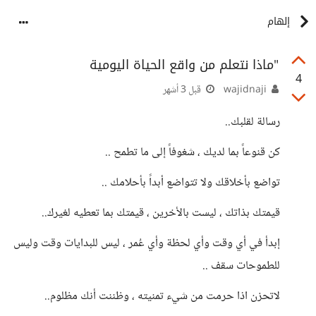
إلهام
"ماذا نتعلم من واقع الحياة اليومية
4
wajidnaji
قبل 3 أشهر
رسالة لقلبك..
كن قنوعاً بما لديك ، شغوفاً إلى ما تطمح ..
تواضع بأخلاقك ولا تتواضع أبداً بأحلامك ..
قيمتك بذاتك ، ليست بالأخرين ، قيمتك بما تعطيه لغيرك..
إبدأ في أي وقت وأي لحظة وأي عُمر ، ليس للبدايات وقت وليس
للطموحات سقف ..
لاتحزن اذا حرمت من شيء تمنيته ، وظننت أنك مظلوم..