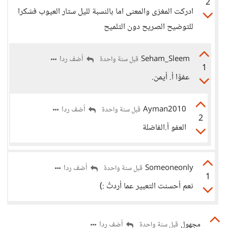
2
ادركت المغزى والمعنى اما بالنسبة لليل ستار العيوب فشكرا
للتوضيح الصريح دون التلميح
Seham_Sleem
أضف ردا
قبل سنة واحدة
1
عفوًا أ. أيمن.
Ayman2010
أضف ردا
قبل سنة واحدة
2
العفو أ.الفاضلة
Someoneonly
أضف ردا
قبل سنة واحدة
1
نعم أحسنت التعبير عما أردتُ :)
مجهول
أضف ردا
قبل سنة واحدة