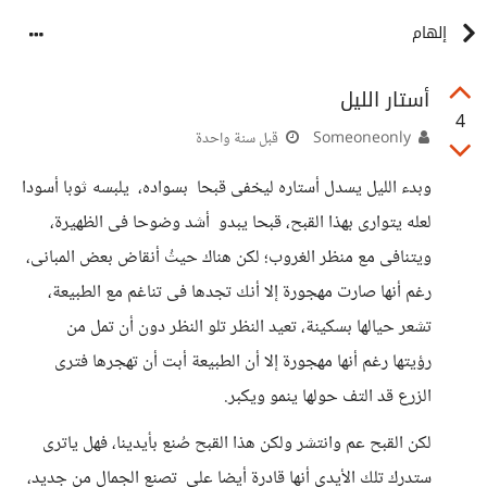
إلهام
أستار الليل
4
Someoneonly
قبل سنة واحدة
وبدء الليل يسدل أستاره ليخفى قبحا بسواده، يلبسه ثوبا أسودا
لعله يتوارى بهذا القبح، قبحا يبدو أشد وضوحا فى الظهيرة،
ويتنافى مع منظر الغروب؛ لكن هناك حيثُ أنقاض بعض المبانى،
رغم أنها صارت مهجورة إلا أنك تجدها فى تناغم مع الطبيعة،
تشعر حيالها بسكينة، تعيد النظر تلو النظر دون أن تمل من
رؤيتها رغم أنها مهجورة إلا أن الطبيعة أبت أن تهجرها فترى
الزرع قد التف حولها ينمو ويكبر.
لكن القبح عم وانتشر ولكن هذا القبح صُنع بأيدينا، فهل ياترى
ستدرك تلك الأيدى أنها قادرة أيضا على تصنع الجمال من جديد،