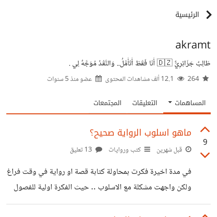
الرئيسية
akramt
طَالِبٌ جَزَائِرِيٌّ 🇩🇿 أَنَا فَقَطْ أَتَأَمَّلُ.. وَالنَّقْدُ مُوَجَّهٌ لِي .
264
12.1 ألف مشاهدات المحتوى
عضو منذ
5 سنوات
المساهمات
التعليقات
المجتمعات
ماهو اسلوب الرواية صحيح؟
9
قبل شهرين
كتب وروايات
13 تعليق
في مدة اخيرة فكرت بمحاولة كتابة قصة او رواية في وقت فراغ
ولكن واجهت مشكلة مع الاسلوب .. حيث الفكرة اولية للفصول
اولى وجدت افكارها وماذا اريد وضعه فيها ولكن عند جئت اكتب