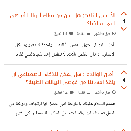
وَالشِّرِّيرُ يَرَى خَوْفًا، وَالطَّيِّبُ يَرَى رُوحًا جَمِيلَةً." لاحظت خوفا
شديد من في كل انحاء العالم من خطورة الذكاء اصطناعي وانه
الأنفس الثلاث: هل نحن من نملك أحوالنا أم هي
4
التي تملكنا؟
سياخذ مكان الانسان وان يصبح شريرا... ولكن الذكاء اصطناعي
اساسا ليس انسان ولايملك ارادة وروح التي تميزنا عنه وهذا
قبل 6 أشهر
ثقافة
13 تعليق
شيء لايمكن ابدا للعلم تقليده لانه من عند الله ... فالذكاء
تأمل سابق لي حول النفس : "النفس واحدة لاتتغير وتشكل
اصطناعي يقوم بتنفيذ طلب المتعامل او المبرمج .. فالآلة لا
الانسان.. وَحَال النَّفْسِ ثَلَاث، لَا تَنْقُصُ إِحْدَاهُم، وَتَبْنِي تَفَرّدَ
تخلق
الْإِنْسَانِ، والتميز بتوازنهم.. وَصِفَات النّفسِ عدة، تَظْهَرُ بَاطِنَ
الْإِنْسَانِ.. فَمَنْ مَلَكَهُ حَالٌ خَسِرَ نَفْسَهُ، وَمَنْ ظَهَرَ بِـصِفَةٍ فَاسِدةٍ
"أمان الوالدة": هل يمكن للذكاء الاصطناعي أن
4
ينقذ أمهاتنا من فوضى البيانات الطبية؟
خَسِرَ خلقه." غالباً ما نعيش صراعاً بين نفس تأمرنا بالاندفاع،
ونفس تلومنا على التقصير، ونفس تطمح أن نستقر ونطمئن.
قبل 6 أشهر
تقنية
12 تعليق
تساؤلي هو: هل تشعرون بهذا الصراع في حياتكم اليومية
هممم السلام عليكم ,البارحة أمي حصل لها ارتجاف ودوخة في
(المهنية أو الشخصية)؟ أي "حال" من الثلاثة يسيطر عليكم أكثر؟
العمل فخفنا عليها وقمنا بتحليل السكر والضغط ولكي افهم
والأهم، كيف تعيدون التوازن إذا
السبب سألت الذكاء الاصطناعي وهو كان يطلب مني كل مرة