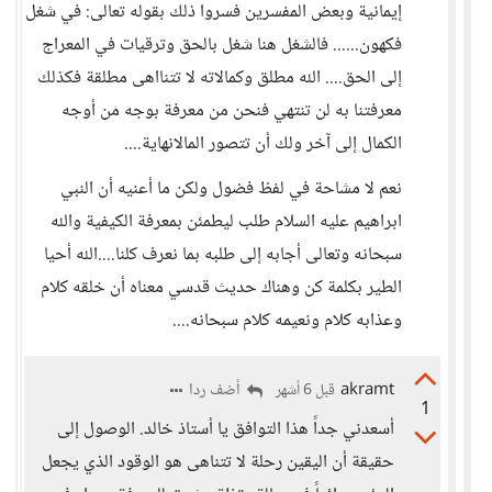
إيمانية وبعض المفسرين فسروا ذلك بقوله تعالى: في شغل
فكهون...... فالشغل هنا شغل بالحق وترقيات في المعراج
إلى الحق.... الله مطلق وكمالاته لا تتنااهى مطلقة فكذلك
معرفتنا به لن تنتهي فنحن من معرفة بوجه من أوجه
الكمال إلى آخر ولك أن تتصور المالانهاية....
نعم لا مشاحة في لفظ فضول ولكن ما أعنيه أن النبي
ابراهيم عليه السلام طلب ليطمئن بمعرفة الكيفية والله
سبحانه وتعالى أجابه إلى طلبه بما نعرف كلنا....الله أحيا
الطير بكلمة كن وهناك حديث قدسي معناه أن خلقه كلام
وعذابه كلام ونعيمه كلام سبحانه....
akramt
أضف ردا
قبل 6 أشهر
1
أسعدني جداً هذا التوافق يا أستاذ خالد. الوصول إلى
حقيقة أن اليقين رحلة لا تتناهى هو الوقود الذي يجعل