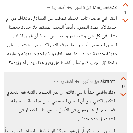
Mai_Easa22
أضف ردا
قبل 6 أشهر
1
الثقة في بوصلة ثابتة تجعلنا نتوقف عن التساؤل، ونخاف من أي
جديد لأنه يهدد اليقين. وأيضاً البحث المستمر بلا حدود يجعلنا
نشك في كل شئ ولا نستقر ونعجز عن اتخاذ أي قرار. لذلك،
اليقين الحقيقي أن نثق بما نعرفه الآن، لكن نبقى منفتحين على
معرفة جديدة من غير ما نفقد الطريق فنراجع ما نعرفه ونقارنه
بالحقائق الجديدة، ونسأل أنفسنا هل يغير هذا فهمي أم يزيده؟
akramt
أضف ردا
قبل 6 أشهر
0
ردك واقعي جداً يا مي، فالتوازن بين الجمود والتيه هو التحدي
الأكبر. لكنني أرى أن اليقين الحقيقي ليس مراجعة لما نعرفه
فحسب، بل هو رسوخ في الأصل يسمح لنا بـ الإبحار في
التفاصيل دون خوف.
اليقين ليس سكوناً، بل هو الحركة الواثقة في اتجاه واحد، تماماً