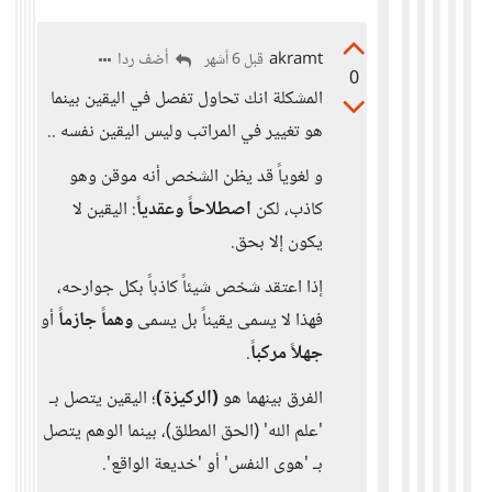
akramt
أضف ردا
قبل 6 أشهر
0
المشكلة انك تحاول تفصل في اليقين بينما
هو تغيير في المراتب وليس اليقين نفسه ..
و لغوياً قد يظن الشخص أنه موقن وهو
كاذب، لكن
اصطلاحاً وعقدياً
: اليقين لا
يكون إلا بحق.
إذا اعتقد شخص شيئاً كاذباً بكل جوارحه،
فهذا لا يسمى يقيناً بل يسمى
وهماً جازماً
أو
جهلاً مركباً
.
الفرق بينهما هو
(الركيزة)
؛ اليقين يتصل بـ
'علم الله' (الحق المطلق)، بينما الوهم يتصل
بـ 'هوى النفس' أو 'خديعة الواقع'.