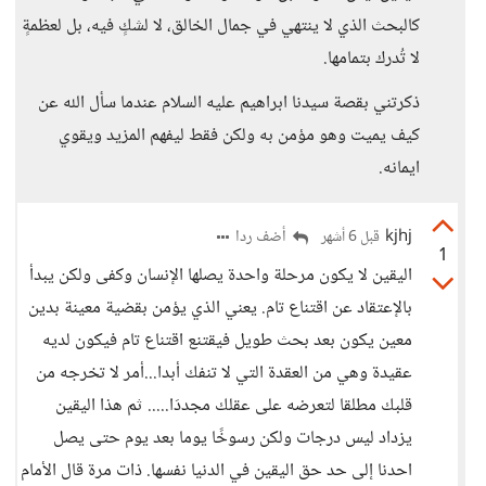
كالبحث الذي لا ينتهي في جمال الخالق، لا لشكٍ فيه، بل لعظمةٍ
لا تُدرك بتمامها.
ذكرتني بقصة سيدنا ابراهيم عليه السلام عندما سأل الله عن
كيف يميت وهو مؤمن به ولكن فقط ليفهم المزيد ويقوي
ايمانه.
kjhj
أضف ردا
قبل 6 أشهر
1
اليقين لا يكون مرحلة واحدة يصلها الإنسان وكفى ولكن يبدأ
بالإعتقاد عن اقتناع تام. يعني الذي يؤمن بقضية معينة بدين
معين يكون بعد بحث طويل فيقتنع اقتناع تام فيكون لديه
عقيدة وهي من العقدة التي لا تنفك أبدا...أمر لا تخرجه من
قلبك مطلقا لتعرضه على عقلك مجددَا..... ثم هذا اليقين
يزداد ليس درجات ولكن رسوخًا يوما بعد يوم حتى يصل
احدنا إلى حد حق اليقين في الدنيا نفسها. ذات مرة قال الأمام