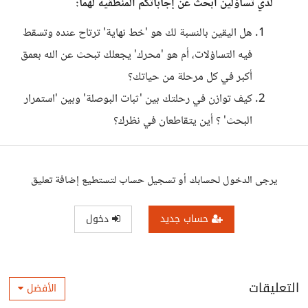
لدي تساؤلين أبحث عن إجاباتكم المنطقية لهما:
هل اليقين بالنسبة لك هو 'خط نهاية' ترتاح عنده وتسقط
فيه التساؤلات، أم هو 'محرك' يجعلك تبحث عن الله بعمق
أكبر في كل مرحلة من حياتك؟
كيف توازن في رحلتك بين 'ثبات البوصلة' وبين 'استمرار
البحث' ؟ أين يتقاطعان في نظرك؟
يرجى الدخول لحسابك أو تسجيل حساب لتستطيع إضافة تعليق
حساب جديد
دخول
التعليقات
الأفضل