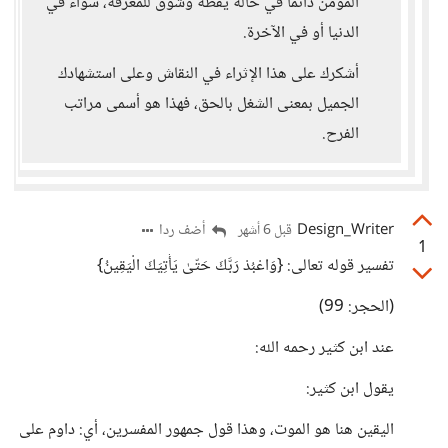
المؤمن دائماً في حالة يقظة وشوق للمعرفة، سواء في
الدنيا أو في الآخرة.
أشكرك على هذا الإثراء في النقاش وعلى استشهادك
الجميل بمعنى الشغل بالحق، فهذا هو أسمى مراتب
الفرح.
Design_Writer
أضف ردا
قبل 6 أشهر
1
تفسير قوله تعالى: {وَاعْبُدْ رَبَّكَ حَتّىٰ يَأْتِيَكَ الْيَقِينُ}
(الحجر: 99)
عند ابن كثير رحمه الله:
يقول ابن كثير:
اليقين هنا هو الموت، وهذا قول جمهور المفسرين، أي: داوم على