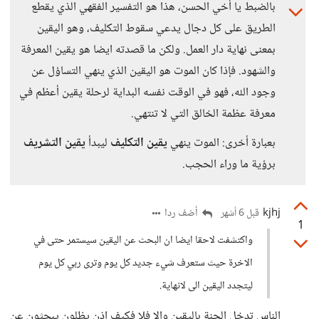
بالضبط يا أخي الحسن، هذا هو التفسير الفقهي الذي يقطع
الطريق على كل دجال يدعي سقوط التكليف، وهو اليقين
بمعنى نهاية دار العمل. ولكن ما قصدته ايضا هو يقين المعرفة
والشهود. فإذا كان الموت هو اليقين الذي ينهي التساؤل عن
وجود الله، فهو في الوقت نفسه البداية لرحلة يقين أعظم في
معرفة عظمة الخالق التي لا تنتهي.
بعبارة أخرى: الموت ينهي
يقين التكليف
ليبدأ
يقين التشريف
برؤية ما وراء الحجب.
kjhj
أضف ردا
قبل 6 أشهر
1
واكتشفت لاحقا ايضا ان البحث عن اليقين سيستمر حتى في
الاخرة حيث ستعرف شيء جديد كل يوم وترى ربي كل يوم
ليتجدد اليقين الى لانهاية.
الناس تدخل الجنة باليقين وإلا فلا فكيف إذن يظلون يبحثون عن