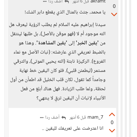
akramt
أضف ردا
قبل 6 أشهر
0
يا محمد، جئتَ بالمثال الذي يقطع دابر الشك!
سيدنا إبراهيم عليه السلام لم يطلب الرؤية ليعرف هل
الله موجود أم لا (فهو موقن بالأصل)، بل طلبها لينتقل
من
'يقين الخبر'
إلى
'يقين المشاهدة'
. وهذا هو
بالضبط تعريفي الذي عارضتَه: (ثبات الأصل مع نماء
الفروع). الركيزة ثابتة (الله يحيي الموتى)، والترقي
مستمر (ليطمئن قلبي). فلو كان اليقين خط نهاية
وجامداً كما تقول، لكان قلب الخليل قد اطمأن من أول
لحظة، ولما طلب الزيادة. فهل هناك أبلغ من فعل
الأنبياء لإثبات أن اليقين ترقٍ لا ينتهي؟
mam_7
أضف ردا
قبل 6 أشهر
0
انا اعترضت على تعريفك لليقين ..