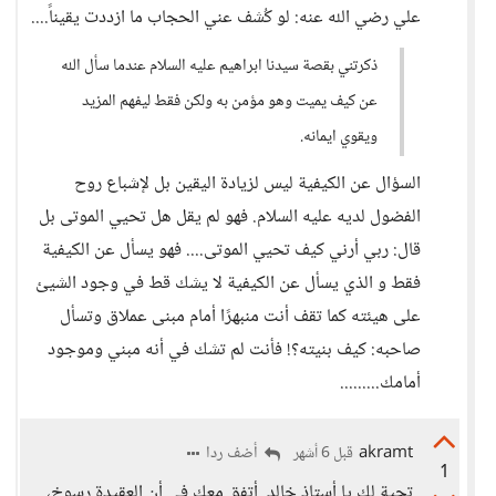
علي رضي الله عنه: لو كُشف عني الحجاب ما ازددت يقيناً....
ذكرتني بقصة سيدنا ابراهيم عليه السلام عندما سأل الله
عن كيف يميت وهو مؤمن به ولكن فقط ليفهم المزيد
ويقوي ايمانه.
السؤال عن الكيفية ليس لزيادة اليقين بل لإشباع روح
الفضول لديه عليه السلام. فهو لم يقل هل تحيي الموتى بل
قال: ربي أرني كيف تحيي الموتى.... فهو يسأل عن الكيفية
فقط و الذي يسأل عن الكيفية لا يشك قط في وجود الشيئ
على هيئته كما تقف أنت منبهرًا أمام مبنى عملاق وتسأل
صاحبه: كيف بنيته؟! فأنت لم تشك في أنه مبني وموجود
أمامك.........
akramt
أضف ردا
قبل 6 أشهر
1
تحية لك يا أستاذ خالد. أتفق معك في أن العقيدة رسوخ،