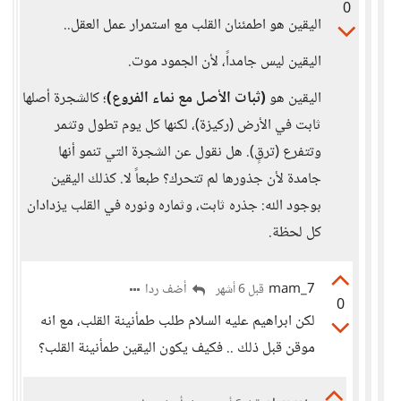
0
اليقين هو اطمئنان القلب مع استمرار عمل العقل..
اليقين ليس جامداً، لأن الجمود موت.
اليقين هو
(ثبات الأصل مع نماء الفروع)
؛ كالشجرة أصلها
ثابت في الأرض (ركيزة)، لكنها كل يوم تطول وتثمر
وتتفرع (ترقٍ). هل نقول عن الشجرة التي تنمو أنها
جامدة لأن جذورها لم تتحرك؟ طبعاً لا. كذلك اليقين
بوجود الله: جذره ثابت، وثماره ونوره في القلب يزدادان
كل لحظة.
mam_7
أضف ردا
قبل 6 أشهر
0
لكن ابراهيم عليه السلام طلب طمأنينة القلب، مع انه
موقن قبل ذلك .. فكيف يكون اليقين طمأنينة القلب؟