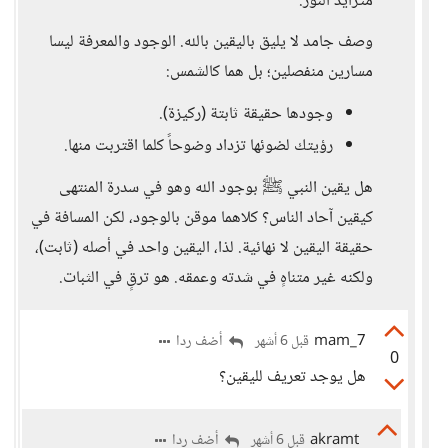
متزايد النور.
وصف جامد لا يليق باليقين بالله. الوجود والمعرفة ليسا
مسارين منفصلين؛ بل هما كالشمس:
وجودها حقيقة ثابتة (ركيزة).
رؤيتك لضوئها تزداد وضوحاً كلما اقتربت منها.
هل يقين النبي ﷺ بوجود الله وهو في سدرة المنتهى
كيقين آحاد الناس؟ كلاهما موقن بالوجود، لكن المسافة في
حقيقة اليقين لا نهائية. لذا، اليقين واحد في أصله (ثابت)،
ولكنه غير متناهٍ في شدته وعمقه. هو ترقٍ في الثبات.
mam_7
أضف ردا
قبل 6 أشهر
0
هل يوجد تعريف لليقين؟
akramt
أضف ردا
قبل 6 أشهر