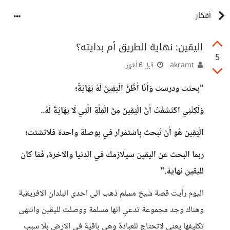
أفكار
اليقين: نهاية الطريق أم بدايته؟
5
akramt
قبل 6 أشهر
"بحثت ودرست وَأَنَا أَظُنُّ الْيَقِينَ لَهُ نِهَايَةٌ؛
وَلَكِنَّنِي اكْتَشَفْتُ أَنَّ الْيَقِينَ مِنَ الْقِلَّةِ الَّتِي لَا نِهَايَةَ لَهُ..
الْيَقِين هُو أَنْ تَبحث بِاسْتمْرار في بوصلة واحدة فلاتشتت؛
ربما البحث عن اليقين سيلازمك في الدنيا والاخرة، فَمَا كان
لليقين نهاية."
اليوم رأيت قصة شيخ مسلم ذهب الى احدى البلدان الافريقية
وهناك وجد مجموعة تدعي انها مسلمة ووصلت لليقين وانتهى
تكليفها يعني لاتحتاج للعبادة وهي باقية في الارض بلا سبب