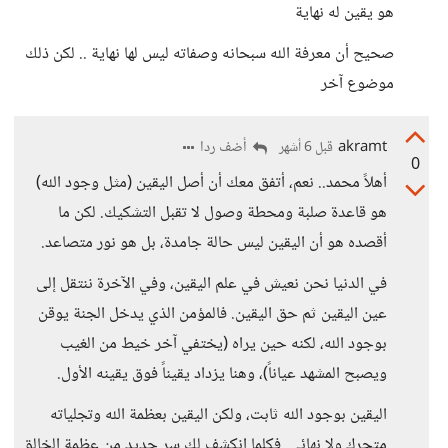
هو يقين له نهاية
صحيح أن معرفة الله سبحانه وصفاته ليس لها نهاية .. لكن ذلك
موضوع آخر
akramt
أضف ردا
قبل 6 أشهر
0
أهلاً محمد.. نعم، أتفق معك أن أصل اليقين (مثل وجود الله)
هو قاعدة صلبة ومحطة وصول لا تقبل التشكيك. لكن ما
أقصده هو أن اليقين ليس حالة جامدة، بل هو نور متصاعد.
في الدنيا نحن نعيش في علم اليقين، وفي الآخرة ننتقل إلى
عين اليقين ثم حق اليقين. فالمؤمن الذي يدخل الجنة يوقن
بوجود الله، لكنه حين يراه (يختفي آخر خيط من الغيب
ويصبح المشهد عياناً)، وهنا يزداد يقيناً فوق يقينه الأول.
اليقين بوجود الله ثابت، ولكن اليقين بعظمة الله وتجلياته
متحرك ولا نهائي. فكلما انكشف لك سر جديد من عظمة الخالق