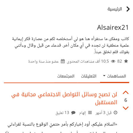
الرئيسية
Alsairex21
كاتب ومفكر، ما ستقرأه هنا هو لي أستخلصه لكم من عصارة فكر إيمانية
علمية منطقية لن تجده في أي مكان أخر. فدعك من قيل وقال وءأتني
بقولك فلم تخلق عبثاً.
82
10.5 ألف مشاهدات المحتوى
عضو منذ
سنة واحدة
المساهمات
التعليقات
المجتمعات
لن تصبح وسائل التواصل الاجتماعي مجانية في
6
المستقبل
قبل 3 أشهر
إلهام
13 تعليق
«السلام عليكم، أود إخباركم بأمر حتميِّ الوقوع بالنسبة لقراءتي