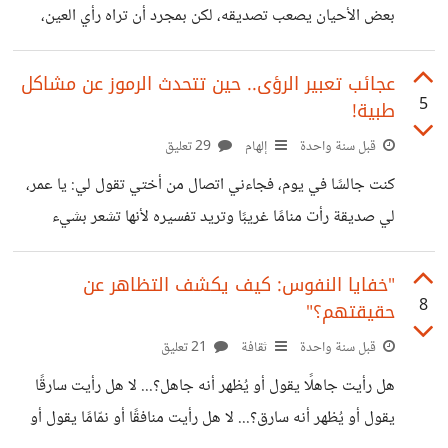
بعض الأحيان يصعب تصديقه، لكن بمجرد أن تراه رأي العين،
رحلة
حينها سيُقرّه عقلك وقلبك، وتعلم أنك لم تكن تعلم! فما كنت
تدركه يُقدَّر بواحد، وهناك 99 خفية، ما أن تصل لذروة العدد
عجائب تعبير الرؤى.. حين تتحدث الرموز عن مشاكل
5
طبية!
المسموح لك الإحاطة به، ستعلم تفاهة سعيك وراء سراب، مؤقت
رؤيته، مؤقت مِلْكُه، مؤقت شعوره، لأنك ستكون وقتها قد تيقنت
قبل سنة واحدة
إلهام
29 تعليق
أنك لم تكن تعلم. فماذا ستفعل إن أدركت ذلك دون الإحاطة
كنت جالسًا في يوم، فجاءني اتصال من أختي تقول لي: يا عمر،
بشيءٍ من الـ99؟ هل
لي صديقة رأت منامًا غريبًا وتريد تفسيره لأنها تشعر بشيء
غريب تجاه ذلك المنام. وكعادة المعبّر، فأحيانًا يصعب عليه
التعبير إذا لم تكن الرؤية من فم الرائي مباشرة، وليس من خلال
"خفايا النفوس: كيف يكشف التظاهر عن
8
حقيقتهم؟"
وسيط، لكثير من الأسباب لا أود الإطالة لذكرها، لكن أكتفي أن
أقول إن الرؤية كل لفظ فيها مهم، وربما يساعد في فهم كثير من
قبل سنة واحدة
ثقافة
21 تعليق
الرموز؛ لأن الله عز وجل يوحي للعبد أثناء الحديث عن رؤيته
هل رأيت جاهلًا يقول أو يُظهر أنه جاهل؟... لا هل رأيت سارقًا
بألفاظ دقيقة
يقول أو يُظهر أنه سارق؟... لا هل رأيت منافقًا أو نمّامًا يقول أو