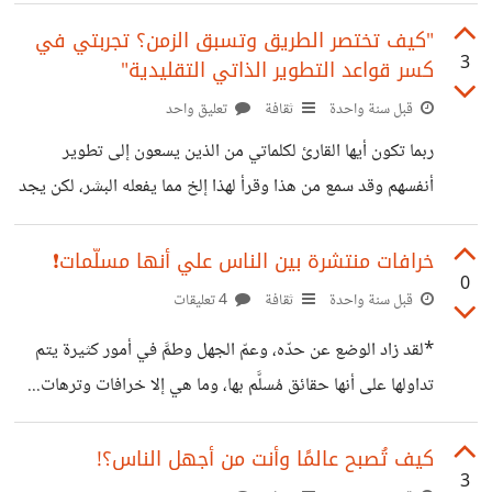
يُظهر أنه كذلك؟... لا هل رأيت زنديقًا يقول أو يُظهر أنه زنديق؟...
لا كل ما ذكرتُه وغيرهم الكثير ستجدهم يتسترون في لباسٍ غير
"كيف تختصر الطريق وتسبق الزمن؟ تجربتي في
3
كسر قواعد التطوير الذاتي التقليدية"
لباسهم، وستجدهم يتظاهرون بعكس ما يخفون. وهذه صورة
لمعرفة حقيقتهم. وكذلك لن تجد الجبان يقول إنه جبان، بل
قبل سنة واحدة
ثقافة
تعليق واحد
ستجده يرتدي لباس الشجاعة ويتظاهر بذلك، ربما بعلو صوته أو
ربما تكون أيها القارئ لكلماتي من الذين يسعون إلى تطوير
سبه المتكرر وقذفه
أنفسهم وقد سمع من هذا وقرأ لهذا إلخ مما يفعله البشر، لكن يجد
نفسه في الأخير غارقًا في مستنقع الفشل والتشويش والتثبيط،
وهذا لعدم حصولك على زُبدة القول، لأن كل شخص يتكلم حول
خرافات منتشرة بين الناس علي أنها مسلّمات❗
0
ذلك الموضوع يركز على منظور معين خاص به وبفِكره في
قبل سنة واحدة
ثقافة
4 تعليقات
إعطائه للنصائح والطرق التي تجعلك شخصًا متطورًا من وقت
*لقد زاد الوضع عن حدّه، وعمّ الجهل وطمَّ في أمور كثيرة يتم
لآخر، وأغلب الكتّاب يحشون كلامًا في وسط مواضعهم لا يُثمن
تداولها على أنها حقائق مُسلَّم بها، وما هي إلا خرافات وترهات...
ولا يُغني من جوع، مما يتسبب في جعل
● سأمرّ على أشهر تلك الخرافات سريعًا: 🔴 الإنسان الزوهري >>
خرافة 🔴 الأرض المجوفة >> خرافة 🔴 الأطباق الطائرة >>
كيف تُصبح عالمًا وأنت من أجهل الناس؟!
3
خرافة 🔴 الشاكرات وأوراق التاروت وقراءة الطوالع >> خرافة