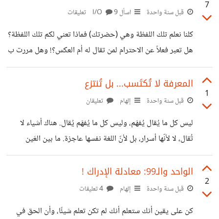
7
أحبتي، هذه اللفظة لها من القصص والمواقف معي ما الله به
قبل سنة واحدة
اسأل I/O
9 تعليقات
عليم، وجميع من تعرضت معهم من مواقف حول هذه اللفظة
كلنا نعلم تلك اللفظة وهي (حضرتك) فماذا تعني لكم تلك اللفظة؟
يفترض أنهم ذوو علم، ولكن من المؤسف أن علم الإنسان وثقافته
هل تعبر فعلاً عن الاحترام لمن تقال له أم العكس؟! وهل مررت ب
إن لم يساندهما
أُناس يقدسون تلك اللفظة لدرجة يعتبر قول (أنت) فيه انتقاص
كبير بدل من قول (حضرتك)؟، في مقال قادم حول تلك اللفظة
المعرفة لا تُكتَسب... بل تُنتزع
1
سنكشف الكثير من الخفايا والأسرار حول تلك اللفظة، ولكن
قبل سنة واحدة
إلهام
تعليقان
أحببت أن أعرف إجابة ما طرحت عليكم منكم ونظرتكم حول
ليس كل ما يُقال يُفهَم، وليس كل ما يُفهَم يُقال. هناك أشياء لا
تلك اللفظة.
تُقال، لا لأنّها أسرار، بل لأنّ اللغة نفسها عاجزة. ما بين العَين
والرؤية مسافة، وما بين السمع والإدراك جدار، وما بين العقل
واليقين… خندق عميق، لا يعبُره إلا من احترق. هل جرّبت أن
الواحد والـ99: معادلة الإدراك !
2
تعي شيئًا لم يُقَل لك؟ أن تلتقط المعنى قبل أن يتشكّل في
قبل سنة واحدة
إلهام
4 تعليقات
الكلمات؟ ذلك الوميض الخاطف، الشعور الغامض بأنّ هناك "شيئًا
كن على يقين أنك ستعلم أنك لم تكن تعلم شيئًا، وأن الحق في
ما"... لا تراه، لا تسمعه، لكنك متأكد من وجوده! هنا تبدأ الرحلة…