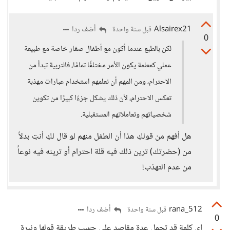
Alsairex21
أضف ردا
قبل سنة واحدة
0
لكن بالطبع عندما أكون مع أطفال صغار خاصة مع طبيعة
عملي كمعلمة يكون الأمر مختلفًا تمامًا، فالتربية تبدأ من
الاحترام، ومن المهم أن نعلمهم استخدام عبارات مهذبة
تعكس الاحترام، لأن ذلك يشكل جزءًا كبيرًا من تكوين
شخصياتهم وتعاملاتهم المستقبلية.
هل أفهم من قولكِ هذا أن الطفل منهم لو قال لكِ أنتِ بدلاً
من (حضرتك) ترين ذلك فيه قلة احترام أو ترينه فيه نوعاً
من عدم التهذب!
rana_512
أضف ردا
قبل سنة واحدة
0
اي كلمة قد تحمل عدة مقاصد على حسب طريقة قولها ونبرة