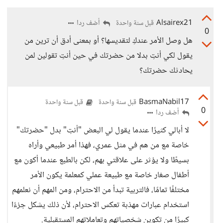
Alsairex21
أضف ردا
قبل سنة واحدة
0
هل وصل الأمر عندكِ لتقديسها؟ أو بمعنى أدق أن ترين من
يقول لكي أنتِ بدلا من حضرتك في حين أنتِ تقولين لمن
يحادثك حضرتك؟
BasmaNabil17
قبل سنة واحدة
قبل سنة واحدة
0
أضف ردا
لا أبالي كثيرًا عندما يقول لي البعض "أنتِ" بدل "حضرتك"
خاصة مع من هم في مثل عمري، فهذا أمر طبيعي وأراه
بسيطًا ولا يؤثر على علاقتي بهم، لكن بالطبع عندما أكون مع
أطفال صغار خاصة مع طبيعة عملي كمعلمة يكون الأمر
مختلفًا تمامًا، فالتربية تبدأ من الاحترام، ومن المهم أن نعلمهم
استخدام عبارات مهذبة تعكس الاحترام، لأن ذلك يشكل جزءًا
كبيرًا من تكوين شخصياتهم وتعاملاتهم المستقبلية.