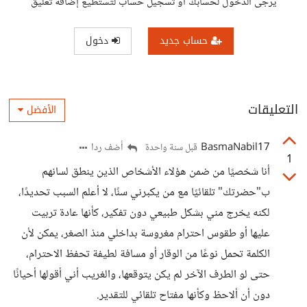
يرجى الدخول لحسابك أو تسجيل حساب لتستطيع إضافة تعليق
حساب جديد
دخول
التعليقات
الأفضل
BasmaNabil17
أضف ردا
قبل سنة واحدة
1
أنا شخصيًا من ضمن هؤلاء الأشخاص الذين ينطق لسانهم
ب"حضرتك" تلقائيًا مع من يكبرني سنًا، لا أعلم السبب تحديدًا،
لكنه يخرج مني بشكل طبيعي دون تفكير، كأنها عادة تربيت
عليها أو طقوس احترام مغروسة بداخلي منذ الصغر، يمكن لأن
الكلمة تحمل نوعًا من الوقار أو مسافة لطيفة تحفظ الاحترام،
حتى لو الطرف الآخر لم يكن يتوقعها، والغريب أني أقولها أحيانًا
دون أن ألاحظ وكأنها مفتاح تلقائي للتقدير.