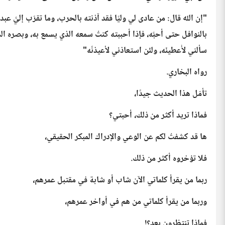
"إن الله قال: من عادى لي وليًا فقد آذنته بالحرب، وما تقرّب إليَّ ع
بالنوافل حتى أحبَّه، فإذا أحببته كنتُ سمعه الذي يسمع به، وبصره ال
سألني لأُعطينّه، ولئن استعاذني لأعيذنّه"
رواه البخاري.
تأمّل هذا الحديث جيدًا،
فماذا تريد أكثر من ذلك، أحبتي؟
ها قد كشفتُ لكم عن الوعي والإدراك المبكر الحقيقي،
فلا تؤخروه أكثر من ذلك.
ربما من يقرأ كلماتي الآن شاب أو شابة في مقتبل عمرهم،
وربما من يقرأ كلماتي من هم في أواخر عمرهم،
فماذا تنتظرون بعد؟!