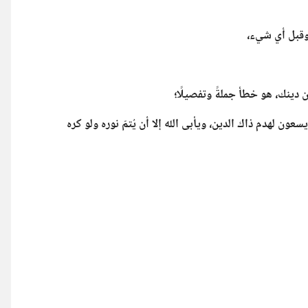
 وقبل أي شيء،
 دينك، هو خطأ جملةً وتفصيلًا؛
ون لهدم ذاك الدين، ويأبى الله إلا أن يُتمّ نوره ولو كره