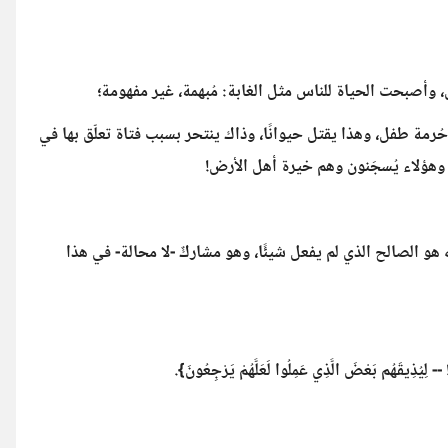
يق، وأصبحت الحياة للناس مثل الغابة: مُبهمة، غير مفهومة؛
مة طفل، وهذا يقتل حيوانًا، وذاك ينتحر بسبب فتاة تعلّق بها في
هؤلاء يُسجَنون وهم خيرة أهل الأرض!
هو الصالح الذي لم يفعل شيئًا، وهو مشاركٌ -لا محالة- في هذا
- لِيُذِيقَهُم بَعْضَ الَّذِي عَمِلُوا لَعَلَّهُمْ يَرْجِعُونَ}.