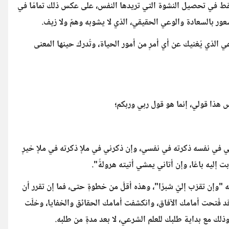
فقط في تحصيل النشوة التي تريدها النفس، على عكس ذلك تمامًا في
ور بالسعادة والوعي الحقيقي، الذي لا يشوبه وهمٌ ولا زيف.
 الذي يُغنيك عن أي أمرٍ من أمور الحياة، وتُدرك حينها المعنى
 هذا قولي، إنما هو قول ربي وربكم؛
ني في نفسه ذكرته في نفسي، وإن ذكرني في ملإٍ ذكرته في ملإٍ خيرٍ
قرّبت إليه باعًا، وإن أتاني يمشي أتيته هرولةً".
 "وإن تقرّب إليَّ شبرًا"، وهذه أقلّ من خطوةٍ حتى، فما إن تقرر أن
فُتحت أمامك الآفاق، وانكشفت أمامك الحقائق والخفايا، وحُلّت
وذلك مع بداية طلبك للعلم الشرعي، لا بعد مدةٍ من طلبه.