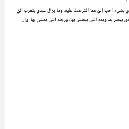
بدي بشيء أحب إليَّ مما افترضتُ عليه، وما يزال عبدي يتقرب إليَّ
ذي يُبصر به، ويده التي يبطش بها، ورجله التي يمشي بها، وإن