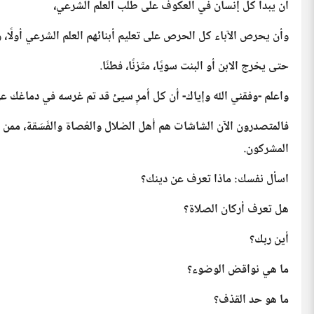
أن يبدأ كل إنسان في العكوف على طلب العلم الشرعي،
وأن يحرص الآباء كل الحرص على تعليم أبنائهم العلم الشرعي أولًا،
حتى يخرج الابن أو البنت سويًا، متّزنًا، فطنًا.
واعلم -وفقني الله وإياك- أن كل أمرٍ سيئ قد تم غرسه في دماغك عن
فالمتصدرون الآن الشاشات هم أهل الضلال والعُصاة والفَسَقة، ممن يسع
المشركون.
اسأل نفسك: ماذا تعرف عن دينك؟
هل تعرف أركان الصلاة؟
أين ربك؟
ما هي نواقض الوضوء؟
ما هو حد القذف؟