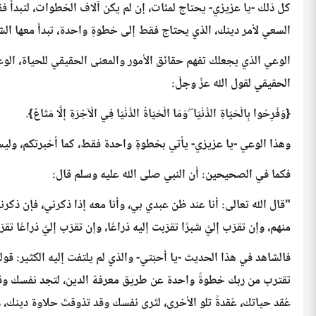
كل ذلك -يا عزيزي- يحتاج لمئات، إن لم يكن آلاف الخطوات، لتبدأ 
السعي لأمر دينك، الذي يحتاج فقط إلى خطوةٍ واحدة، تبدأ معها الشع
الوعي الذي يجعلك تفهم حقائق الأمور والمعنى الحقيقي للحياة، الوعي
الحقيقي لقول الله عزّ وجلّ:
{وَفَرِحُوا بِالْحَيَاةِ الدُّنْيَا ۖ وَمَا الْحَيَاةُ الدُّنْيَا فِي الْآخِرَةِ إِلَّا مَتَاعٌ}.
وهذا الوعي -يا عزيزي- يأتي بخطوةٍ واحدة فقط، كما أخبرتكم، وليس
فكما في الصحيحين: أن النبي صلى الله عليه وسلم قال:
"قال الله تعالى: أنا عند ظن عبدي بي، وأنا معه إذا ذكرني، فإن ذكر
منهم، وإن تقرّب إليَّ شبرًا تقرّبت إليه ذراعًا، وإن تقرّب إليَّ ذراعًا ت
فالشاهد في هذا الحديث -يا أحبّتي- والذي لم يلتفت إليه الكثير: قوله
تقترب من ربك خطوةً واحدة عن طريق معرفة الدين، لتجد نفسك وقد 
عُقد حياتك، عُقدةً تلو الأخرى، لتَرى نفسك وقد تذوقتَ حلاوة دينك، 