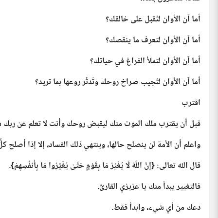
أما آن الأوان لتُقبل على خالقك؟
أما آن الأوان لتعرف ما ينقصك؟
أما آن الأوان لتملأ الفراغ في حياتك؟
أما آن الأوان لتُجيب صراخ روحك وتُدثّر روعها بما تريد؟
اقترب
قبل أن يقترب ملك الموت منك ليقبض روحك وأنت لا تعلم عن ربك شي
واعلم أن الأمة لن ينصلح حالها، وينتهي ذلك الفساد، إلا إذا أصلح كلٌّ 
قال الله تعالى: {إِنَّ اللَّهَ لَا يُغَيِّرُ مَا بِقَوْمٍ حَتَّىٰ يُغَيِّرُوا مَا بِأَنفُسِهِمْ}.
فالتغيير يبدأ منك يا عزيزي القارئ.
دعك من أي شيء، وابدأ فقط.