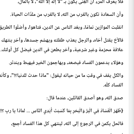
فلا يعرف المرء أن الغِنى يكون بـ "لا إله إلا الله"، لا بالمال،
وأن السعادة تكون بالقرب من الله، لا بالقرب من ملذّات الحياة.
انقلبت الموازين تمامًا، وبعُد الناس عن الدين، فتاهوا، وأضلّوا الطر
فالأخ يقتل أخاه، والرجل يعذب طفلته ويهشم جسدها، وآخر ينتهك حُر
علاقة محرّمة وغير شرعية، وآخر يطعن في الدين فيضل كل أولئك. و
وهؤلاء يدعمون الفساد فيصعد، ويهاجمون الخير فيهبط ويندثر.
والكل يقف في وقتٍ ما من حياته ليقول: "ماذا حدث للدنيا؟!"، وكأنه 
الفساد كلّه.
صدق الله، وهو أصدق القائلين، عندما قال:
{ظَهَرَ الْفَسَادُ فِي الْبَرِّ وَالْبَحْرِ بِمَا كَسَبَتْ أَيْدِي النَّاسِ ... لماذا يا ربِ ؟!! -
فالحل يكمن في الرجوع إلى الله، لينتهي كل هذا الفساد أجمع،