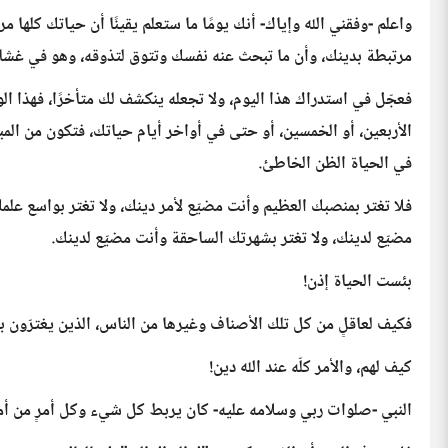
واعلم -وفقني الله وإياك- أنك يومًا ما ستعلم يقينًا أن حياتك كله
مرتبطة بدينك، وأن ما تبحث عنه نفسك وتتوق لتذوقه، وهو في غشا
فعجّل في استدراك هذا اليوم، ولا تجعله ينكشف لك متأخرًا، فهذا ال
الأربعين، أو الخمسين، أو حتى في أواخر أيام حياتك، فتكون من الم
في الحياة الظن الخاطئ.
فلا تغتر بمنصبك العظيم وأنت مضيّع لأمر دينك، ولا تغتر بواسع علمك
مضيّع لدينك، ولا تغتر بشهرتك الساحقة وأنت مضيّع لدينك.
بئست الحياة إذن!
فكيف لعاقلٍ من كل تلك الأصناف وغيرها من الناس، الذين يغترّون ب
كيف لهم، والأمر كلّه عند الله دين!
النبي -صلوات ربي وسلامه عليه- كان يربط كل شيء وكل أمرٍ من أمور ا