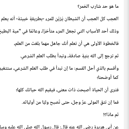
ما هو حد شارب الخمر؟
العجب كل العجب أن الشيطان يُزيِّن للمرء -بطريقةٍ خبيثة- أنه يعلم
وذلك أحد الأسباب التي تجعل المرء متأخرًا، وعائمًا في "مية البطي
فالخطوة الأولى هي أن تعلم أنك جاهل مهما بلغتَ من العلم،
ثم ترجع إلى الله بنيّةٍ صادقة، وتبدأ بطلب العلم الشرعي.
وأقسم بالذي أحل القسم: ما إن تبدأ في طلب العلم الشرعي، ستتغير 
كما أوضحنا؛
فترى أن الحياة أصبحت ذات معنى، فيقيم الله حياتك كلها؛
فما إن تتقِ المولى عزّ وجل، حتى تُصبح وليًا من أوليائه.
ثم ماذا؟!
عن أبي هريرة رضي الله عنه قال: قال رسول الله صلى الله عليه وسل