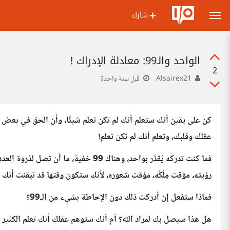
شارك
الواحد والـ99: معادلة الإدراك !
2
Alsairex21
قبل سنة واحدة
كن على يقين أنك ستعلم أنك لم تكن تعلم شيئًا، وأن الحق في بعض ال
عقلك وقلبك، وتعلم أنك لم تكن تعلم!
فما كنت تدركه يُقدَّر بواحد، وهناك 99 
رؤيته، مؤقت مِلْكُه، مؤقت شعوره، لأنك ستكون وقتها قد تيقنت أنك ل
فماذا ستفعل إن أدركت ذلك دون الإحاطة بشيءٍ من الـ99؟