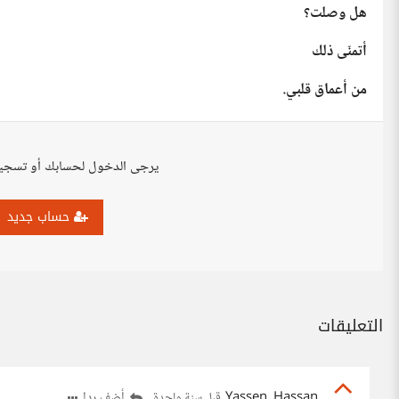
هل وصلت؟
أتمنّى ذلك
من أعماق قلبي.
يرجى الدخول لحسابك أو تسجي
حساب جديد
التعليقات
Yassen_Hassan
أضف ردا
قبل سنة واحدة