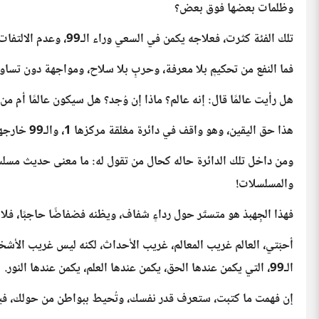
وظلمات بعضها فوق بعض؟
تلك الفئة كثرت، فعلاجه يكمن في السعي وراء الـ99، وعدم الالتفات لإيهامات العقل.
فما النفع من تحكيمٍ بلا معرفة، وحربٍ بلا سلاح، ومواجهة دون تسا
هل رأيت عالمًا قال: إنه عالم؟ ماذا إن وُجد؟ هل سيكون عالمًا أم 
هذا حق اليقين، وهو واقف في دائرة مغلقة مركزها 1، والـ99 خارجها تصرخ لما يحدث من غباء المركز.
ومن داخل تلك الدائرة حاله كحال من تقول له: ما معنى حديث مسلسل؟
والمسلسلات!
فهذا الجِهبذ هو متستّر حول رداءٍ شفاف، ويظنه فضفاضًا حاجبًا، فلا
أحبّتي، العالم غريب المعالم، غريب الأحداث، لكنه ليس غريب الأش
الـ99، التي يكمن عندها الحق، يكمن عندها العلم، يكمن عندها النور.
إن فهمت ما كتبت، ستعرف قدر نفسك، وتُحيط ببواطن من حولك، في