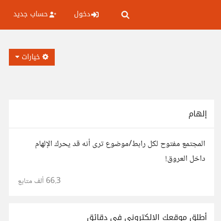
دخول
حساب جديد
خيارات
إلهام
المجتمع مفتوح لكل رابط/موضوع ترى أنه قد يحرك الإلهام
داخل العروق!
66.3 ألف
متابع
أطلق موقعك الإلكتروني في دقائق