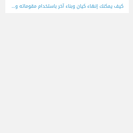
كيف يمكنك إنهاء كيان وبناء آخر باستخدام مقوماته واهتمامك؟