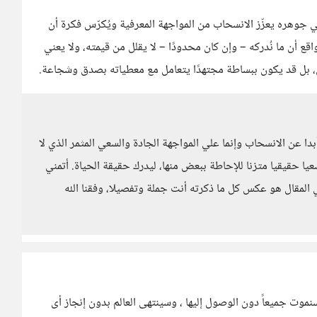
في جوهره يعزّز الانسحاب من المواجهة المعرفية ويُكرّس فكرة أن
 إلى تلك الـ99 الغامضة. بينما الواقع أن ما نُدركه – وإن كان محدودًا – لا يقلل من قيمته، ولا يعني
اهل، بل قد يكون ببساطة مجتهدًا يتعامل مع معطياته بصدق وشجاعة.
بدا عن الانسحاب وإنما علي المواجهة الجادة والسعي المثمر الذي لا
م يسعي سعيا حقيقيا متزنا للإحاطة ببعض منها، ليدرك حقيقة الحياة. أتمني
 المقال هو عكس كل ما ذكرته أنت جملة وتفصيلا، وفقنا الله
سنموت جميعاً دون الوصول إليها ، وسينتهى العالم بدون إنجاز أى