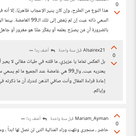
0
هذا النوع من الطرح، وإن كان يثير الإعجاب ظاهريًا، إلا أنه 
السعي ذاته عبث إن لم يُفضِ
بالضرورة أن مَن يصرّح بعلمه أو يفكّر علنًا هو مغرور أو ج
Alsairex21
أضف ردا
قبل سنة واحدة
0
بل العكس تماما يا عزيزي، ما قلته في طيات مقالي لا يعبر أ
يعتريه عبث، وال99 هي غامضة عند الجميع ما ل
إعادة قراءة المقال وأنت صافي الذهن لتدرك أن ما ذكرته في
وإياكم.
Mariam_Ayman
أضف ردا
قبل سنة واحدة
0
حاضر ، سنجرى ونلهث وراء المثالية التى لن نصل لها ابداً ، و