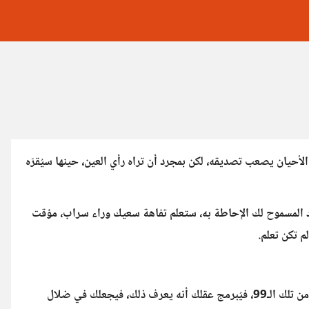
أحيان يصعب تصديقه، لكن بمجرد أن تراه رأي العين، حينها سيُقرّه
خفية، ما أن تصل لذروة العدد المسموح لك الإحاطة به، ستعلم تفاهة سعيك وراء سراب، مؤقت
م تكن تعلم.
هل هذا سيصل بك لمراد الله؟ أم أنك ستوهم عقلك أنك تعلم الكثير من تلك الـ99، فيُبرمج عقلك أنه يعرف ذلك، فيجعلك في ضلال