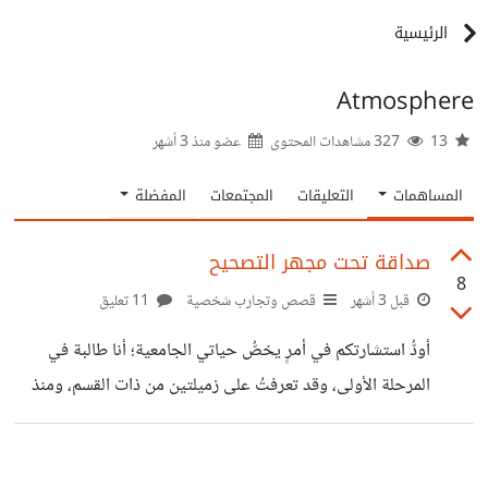
الرئيسية
Atmosphere
13
327 مشاهدات المحتوى
عضو منذ
3 أشهر
المساهمات
التعليقات
المجتمعات
المفضلة
صداقة تحت مجهر التصحيح
8
قبل 3 أشهر
قصص وتجارب شخصية
11 تعليق
أودُّ استشارتكم في أمرٍ يخصُّ حياتي الجامعية؛ أنا طالبة في
المرحلة الأولى، وقد تعرفتُ على زميلتين من ذات القسم، ومنذ
اللقاء الأول بدتا لي في غاية الأدب والرقي في التعامل، فتطورت
علاقتنا حتى أصبحنا صديقاتٍ مقربات نقضي معظم وقتنا معاً. ​أنا