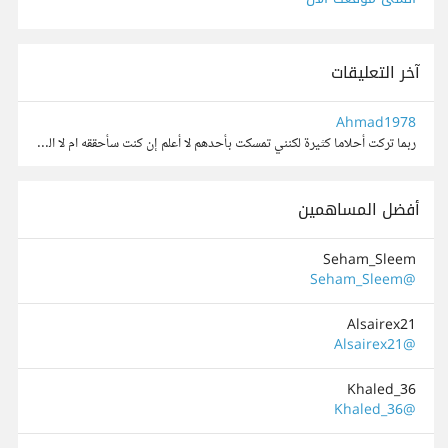
آخر التعليقات
Ahmad1978
ربما تركت أحلاما كثيرة لكنني تمسكت بأحدهم لا أعلم إن كنت سأحققه ام لا الذي يقاتل وحده في هذه الحياة سيُهزم لكن الذي يتخذ من الله سنداً ومعيناً فلن يُهزم أبداً .... اللهم دبر لنا أمورنا فإننا لا نحس...
أفضل المساهمين
Seham_Sleem
@Seham_Sleem
Alsairex21
@Alsairex21
Khaled_36
@Khaled_36