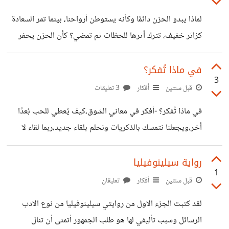
لماذا يبدو الحزن دائمًا وكأنه يستوطن أرواحنا، بينما تمر السعادة
كزائر خفيف، تترك أثرها للحظات ثم تمضي؟ كأن الحزن يحفر
جذوره عميقًا، بينما تأتي السعادة كنسمة سريعة، تلامسنا برفق ثم
تتلاشى.
في ماذا تُفكر؟
3
قبل سنتين
أفكار
3 تعليقات
في ماذا تُفكر؟ -أفكر في معاني الشوق،كيف يُعطي للحب بُعدًا
أخر،ويجعلنا نتمسك بالذكريات ونحلم بلقاء جديد،ربما لقاء لا
ينتهي ،بعقلي حوار طويل يجمعني بمن أشتاق،أفكر في كل لحظة
كيف ستكون الحياة لو كنا بجوار من نُحب،وكيف سيكون لون
رواية سيلينوفيليا
1
الأيام إذا عاد من نحب ليملأ هذا الفارغ،بعقلي أمنيات وأحلام
قبل سنتين
أفكار
تعليقان
وأحاديث لا يسمعها أحد،لكنها تروي القلب وترسم ابتسامة أمل
لقد كتبت الجزء الاول من روايتي سيلينوفيليا من نوع الادب
رغم هذه المسافات. آية_الدرديري
الرسائل وسبب تأليفي لها هو طلب الجمهور أتمنى أن تنال