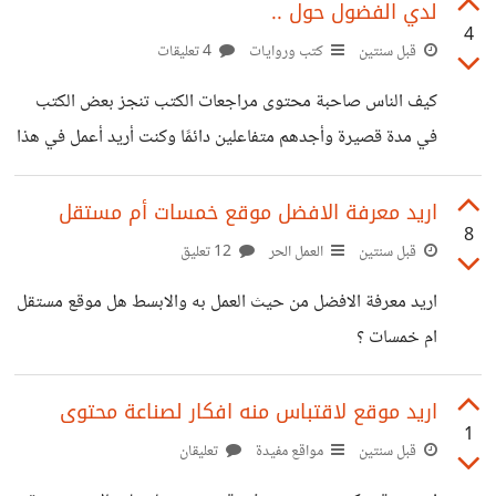
مظبوط يافندم، دكتور كريم هيشوفك بعد دقيقة، استريحي.
لدي الفضول حول ..
4
جلست هنا تنتظر دورها، تنظر هنا وهناك،وتمسك هاتفها تارة لكي
قبل سنتين
كتب وروايات
4 تعليقات
تسلي نفسها، وإذ بصوت مألوف يظهر فجأة،رفعت عينيها عن
كيف الناس صاحبة محتوى مراجعات الكتب تنجز بعض الكتب
هاتفها ونظرت حولها،تبحث عن مصدر الصوت،شعرت بحرارة
في مدة قصيرة وأجدهم متفاعلين دائمًا وكنت أريد أعمل في هذا
تسري في جسدها، وقطرات العرق بدأت تتجمع على جبينها،
المحتوى ولكني وجدت المدة ستطول ولا أعرف كيف ادير
حاولت أن تتمالك نفسها، ولكن
حسابي في فترة أنجاز الكتاب
اريد معرفة الافضل موقع خمسات أم مستقل
8
قبل سنتين
العمل الحر
12 تعليق
اريد معرفة الافضل من حيث العمل به والابسط هل موقع مستقل
ام خمسات ؟
اريد موقع لاقتباس منه افكار لصناعة محتوى
1
قبل سنتين
مواقع مفيدة
تعليقان