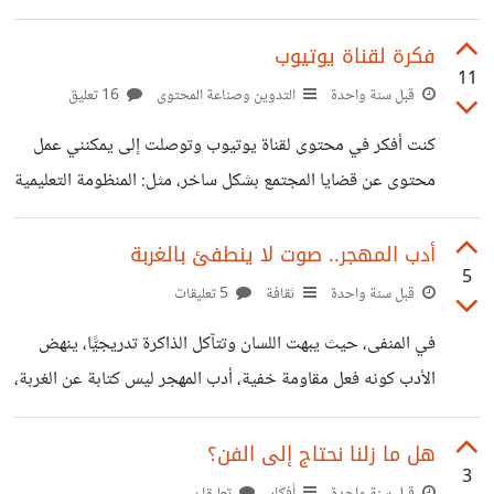
على جميع منصاتي فهل يوجد طريقة جديده لنشر القصص
وجذب الجمهور وأي نوع يحب الجمهور من القصص *والذي أراه
فكرة لقناة يوتيوب
11
أن الجمهور ينجذب أكثر للقصص العامية ولكن أراه ضعيف من
قبل سنة واحدة
التدوين وصناعة المحتوى
16 تعليق
وجهة نظري فما اقتراحكم ؟
كنت أفكر في محتوى لقناة يوتيوب وتوصلت إلى يمكنني عمل
محتوى عن قضايا المجتمع بشكل ساخر، مثل: المنظومة التعليمية
أشبها ب "حلة تغلي بها جميع كتب أمامها ولد صغير معه معلقه
صغيره وهى تمثل له حلمه الذي يتمسك به، وكلما حاول فهم
أدب المهجر.. صوت لا ينطفئ بالغربة
5
المناهج الحروف والكلمات تسيح من المعلقة" أريد رأيكم في هذا
قبل سنة واحدة
ثقافة
5 تعليقات
المحتوى وهل سأجد تفاعل من الجمهور ؟ … أم فكرة سخيفة؟
في المنفى، حيث يبهت اللسان وتتآكل الذاكرة تدريجيًّا، ينهض
الأدب كونه فعل مقاومة خفية، أدب المهجر ليس كتابة عن الغربة،
بل هو الغربة ذاتها وهي تُترجم إلى كلمات، هو نبض القلب المُعلَّق
بين وطنٍ غادره الجسد، ووطنٍ جديد لم تسكنه الروح بعد، هو
هل ما زلنا نحتاج إلى الفن؟
3
محاولات مستمرة للانتماء، ولحفظ ما يمكن حفظه من اللغة
قبل سنة واحدة
أفكار
تعليقان