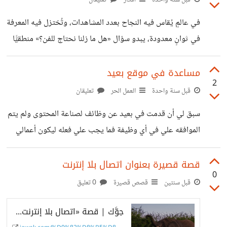
والهوية والحنين. عبر التاريخ، أدى المغتربون دورًا محوريًّا في
في عالمٍ يُقاس فيه النجاح بعدد المشاهدات، وتُختزل فيه المعرفة
تكوين صورة الأدب العربي المعاصر، بأصواتٍ شُرِّدت عن أرضها،
في ثوانٍ معدودة، يبدو سؤال «هل ما زلنا نحتاج للفن؟» منطقيًّا
لكنها لم …. لأكمالة المقال الرابط في أول تعليق..
أكثر من أي وقت مضى، فقد تحوَّل الذوق العام إلى سباقٍ على ما
هو سريع، خفيف، وسهل الهضم، تراجعت مساحة التأمل،
مساعدة في موقع بعيد
2
وتقلصت لحظات الصمت لمصلحة الضجيج الرقمي، فهل ما زال
قبل سنة واحدة
العمل الحر
تعليقان
للفن مكان في هذا العالم السريع؟ الفن.. مرآة الروح وضرورة
سبق لي أن قدمت في بعيد عن وظائف لصناعة المحتوى ولم يتم
وجودية الفن بكل أنماطه هو مرآة للروح الإنسانية، إنه ليس ترفًا،
الموافقه علي في أي وظيفة فما يجب علي فعله ليكون أعمالي
بل ضرورة وجودية، الفن لا يملأ الفراغ، بل يكشفه،
جذابه ومرئية مع العلم أني قدمت لهم سيرة ذاتية بكل أعمالي بها
والملف الشخصي أيضا على موقع بعيد
قصة قصيرة بعنوان اتصال بلا إنترنت
0
قبل سنتين
قصص قصيرة
0 تعليق
جوَّك | قصة «اتصال بلا إنترنت».. قصة قصيرة - بقلم آية الدرديري