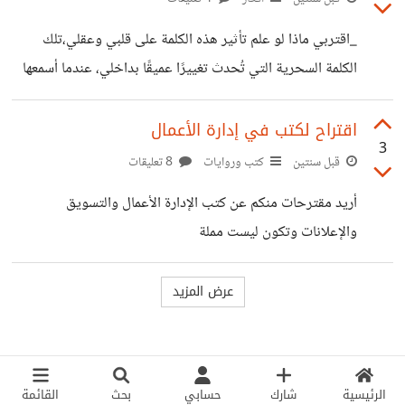
أتلقى منكِ أي جواب؟ =الحب الذي تقصده أصبح ضبابًا يعتري
_اقتربي ماذا لو علم تأثير هذه الكلمة على قلبي وعقلي،تلك
قلبي،أتساءل مرارًا وتكرارا كيف يأتي الحب مع كل هذه
الكلمة السحرية التي تُحدث تغييرًا عميقًا بداخلي، عندما أسمعها
القيود،هل يُعقل أن يكون الحب هو ما يبعدني عن
بصوته تتلاشى الفوضى التي تدور في رأسي وكأنها ضوء يبدد
الظلمات، وقلبي الذي كاد يقتلع من القلق هدأ تلقائيًا ،فكانت
اقتراح لكتب في إدارة الأعمال
3
سكينة روحي ؛ فأقمت عنده، لأنني أدركت بأنه موطني. _ما لكِ
قبل سنتين
كتب وروايات
8 تعليقات
شارده؟ =شعرت في قربك أنني في زحام من الحنان والعطاء
أريد مقترحات منكم عن كتب الإدارة الأعمال والتسويق
والألفة،وقلبي مستقر آمن، علمت معنى الحنان معكَ..فوحدك مَن
والإعلانات وتكون ليست مملة
غمرني به. #آية_الدرديري
الرئيسية
شارك
حسابي
بحث
القائمة