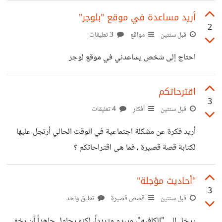
السحب الداكنة تتراكب
لضحكة كنا نتقاسمها، وأخرى لصمت خجلنا من كسره، أحاول في
أريد مساعدة في موقع "بلوجر"
2
جمع تلك الشظايا، لكنني أدمي أصابعي في كل مرة أقترب،
قبل سنتين
مواقع
3 تعليقات
أصبحت كل التفاصيل الصغيرة تلك التي كانت تجمعنا يومًا،
احتاج إلى شخص يساعدني في موقع لوجر
شظايا تجرحني كلما فكرت بها.. كيف للحنين أن يكون قاتلا هكذا،
وللحب أن يصبح سؤالًا بلا جواب؟
اقترحاتكم
3
قبل سنتين
أفكار
4 تعليقات
أريد فكرة عن مشكلة اجتماعية في الوقت الحالي أرتجل عليها
لكتابة قصة قصيرة ، فما هى اقتراحاتكم ؟
"أحاديث مؤجلة"
3
قبل سنتين
قصص قصيرة
تعليق واحد
يدخل إلى "الكافيه"، ويبدو متردداً، لكنه يحاول جاهداً أن يخفي