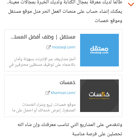
طالما لديك معرفة بمجال الكتابة ولديك الخبرة بمجالات معينة،
يمكنك إنشاء حساب على منصات العمل الحر مثل موقع مستقل
وموقع خمسات
مستقل | وظف أفضل المستقلين لإنجاز أعمالك
mostaql.com/
أنجز مشاريعك عبر الإنترنت بسهولة وأمان
بالاعتماد على توظيف مستقلين محترفين في
البرمجة، تطوير المواقع والتطبيقات،
التصميم، التسويق، الترجمة وغيرها من
خمسات
المجالات من خلال مستقل، منصّة العمل الحر
للمستقلين...
khamsat.com/
موقع خمسات. لبيع وشراء الخدمات
المصغرة, إعرض خدماتك أو احصل على ما
تريد بدء من خمسة دولار.
وتتقدمي على المشاريع التي تناسب معرفتك وإن شاء الله
تحصلين على فرصة مناسبة