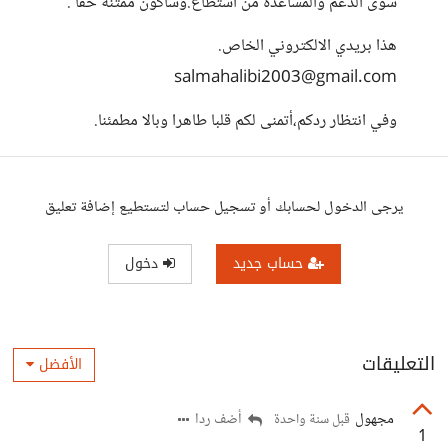
سوى الدعم والمساعدة من استطاع.وسأكون ممتنة حقا .
هذا بريدي الالكتروني الخاص.
salmahalibi2003@gmail.com
وفي انتظار ردكم،أتمنى لكم قلبا طاهرا وبالا مطمئنا.
يرجى الدخول لحسابك أو تسجيل حساب لتستطيع إضافة تعليق
حساب جديد
دخول
التعليقات
الأفضل
مجهول
أضف ردا
قبل سنة واحدة
1