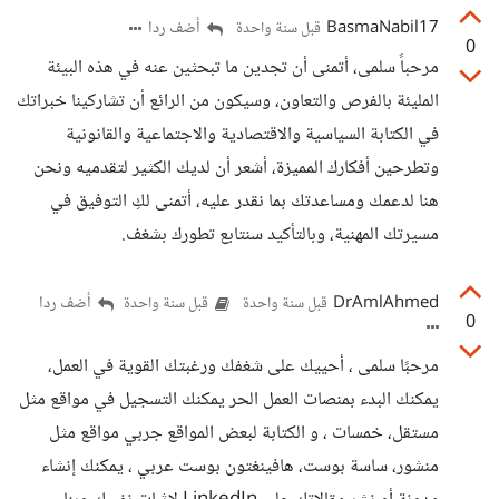
BasmaNabil17
أضف ردا
قبل سنة واحدة
0
مرحباً سلمى، أتمنى أن تجدين ما تبحثين عنه في هذه البيئة
المليئة بالفرص والتعاون، وسيكون من الرائع أن تشاركينا خبراتك
في الكتابة السياسية والاقتصادية والاجتماعية والقانونية
وتطرحين أفكارك المميزة، أشعر أن لديك الكثير لتقدميه ونحن
هنا لدعمك ومساعدتك بما نقدر عليه، أتمنى لكِ التوفيق في
مسيرتك المهنية، وبالتأكيد سنتابع تطورك بشغف.
DrAmlAhmed
أضف ردا
قبل سنة واحدة
قبل سنة واحدة
0
مرحبًا سلمى ، أحييك على شغفك ورغبتك القوية في العمل،
يمكنك البدء بمنصات العمل الحر يمكنك التسجيل في مواقع مثل
مستقل، خمسات ، و الكتابة لبعض المواقع جربي مواقع مثل
منشور، ساسة بوست، هافينغتون بوست عربي ، يمكنك إنشاء