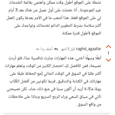
نشطة على الموقع أطول وقت ممكن واهتمي بقائمة الخدمات
غير الموجودة.. أنا حصلت على أول عميل من هناك بعد 3 أيام
لي على الموقع فقط. هذا أصعب ما في الأمر بعدها يكون العمل
أكثر سلاسة بشرط التطوير الدائم لخدماتك وتواجدك على
الموقع لأطول فترة ممكنة.
raghd_agaafar
أضف ردا
قبل 3 أشهر
1
أهلًا وسهلًا أختي، هذه المهارات صارت تنافسية جدًا، فلو أردتِ
نصيحة، فمن الأفضل لكِ اختصار الكثير من الوقت وتعلم مهارات
أكثر طلبًا في السوق في الوقت الحالي (مع الحفاظ طبعًا على
مهاراتك في الكتابة والتدقيق، فربما تكونين من أفضل الكُتّاب
يومًا ما)/ لا أريد أن أكون سببًا في منع ذلك عنك. لكن نصيحتي
تأتي في سياق السعي وراء الربح السريع وبناءًا على ملاحظات
من واقع السوق.