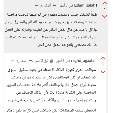
Eslam_salah1
أضف ردا
قبل 3 أشهر
1
طبعاً تعليقك طيب وقصدك مفهوم في توجيهها لتجنب منافسة
لم تعد شرسة فقط بل خرجت عن حدود النظام والمقبول وصار
بها كل باحث عن مال بغض النظر عن اهليته وقدرته على العمل
لكن قولك يثير تساؤل عندي ما المجال الذي لم يعد كذلك اليوم
بما أنك نصحتي بالتوجه لحقل عمل آخر
raghd_agaafar
أضف ردا
قبل 3 أشهر
قبل 3 أشهر
1
مجالات أخرى كثيرة. الذكاء الاصطناعي يعيد تشكيل السوق
كما تعرف. لن تقل الوظائف، ولكن ما يحدث هو أن وظائف
معينة تُزاح لتحل مكانها وظائف أكثر ملائمة لمتطلبات السوق.
المنافسة على الكتابة مثلًا زادت لأن الذكاء الاصطناعي
يستطيع إخراج نص كامل، والكاتب يكتفي بتنقيحه وتنميقه،..
انخفض سقف المتطلبات. لكن بالتأكيد ليس كل ما يلمع ذهبًا،