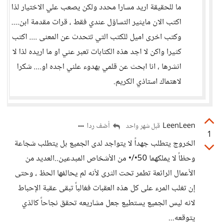
ما للحقيقة اريد مسارا محدد ولكن يصعب علي الاختيار لذا
اكتب الان مايثير التساؤل عندي فقط ، قرات مقدمة ابن....
وكتب اخرى اميل للكتب التي تتحدث عن المعنى .... اكتب
كثيرا واكن لا اجد هذه الكتابات تعبر عني او ما اريده لذا لا
انشرها ، انا ابحث عن قلمي بهدوء علني اجده او.... شكرا
لاهتماك استاذي الكريم.
LeenLeen
أضف ردا
قبل شهر واحد
1
الخروج يتطلب جهداً لا يتواجد لدى الجميع بل يتطلب شجاعة
وحظاً لا يملكهما 50•/• من الأشخاص المبدعين..العديد من
الأعمال الرائعة تطمر تحت الثرى لأنه لم يحالفها الحظ ، وحتى
إن تغلب المرء على كل هذه العقبات فغالباً تبقى عقبة الإحباط
لانه ليس الجميع يستطيع جعل مشاريعه تحقق نجاحاً كالذي
يتوقعه...