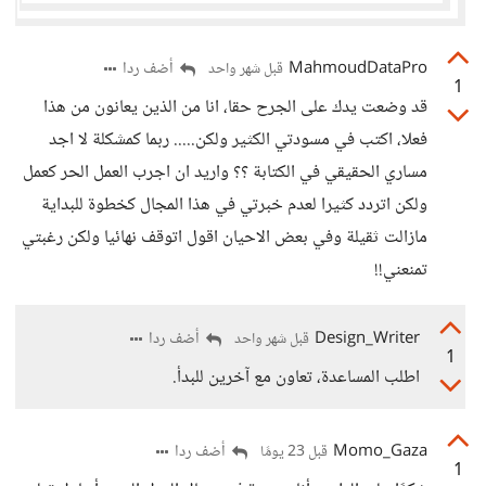
MahmoudDataPro
أضف ردا
قبل شهر واحد
1
قد وضعت يدك على الجرح حقا، انا من الذين يعانون من هذا
فعلا، اكتب في مسودتي الكثير ولكن..... ربما كمشكلة لا اجد
مساري الحقيقي في الكتابة ؟؟ واريد ان اجرب العمل الحر كعمل
ولكن اتردد كثيرا لعدم خبرتي في هذا المجال كخطوة للبداية
مازالت ثقيلة وفي بعض الاحيان اقول اتوقف نهائيا ولكن رغبتي
تمنعني!!
Design_Writer
أضف ردا
قبل شهر واحد
1
اطلب المساعدة، تعاون مع آخرين للبدأ.
Momo_Gaza
أضف ردا
قبل 23 يومًا
1