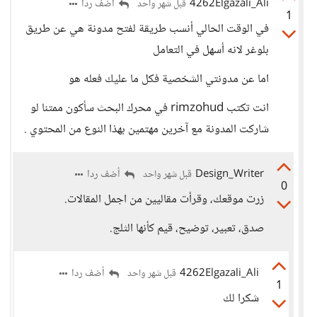
4262Elgazali_Ali
أضف ردا
قبل شهر واحد
1
في الوقت الحالي أنسب طريقة لفتح مدونة هي عن طريق
بلوغر لانه أسهل في التعامل
اما عن مدونتي الشخصية فكل ما عليك فعله هو
انت تكتب rimzohud في محرك البحث سأكون ممتنا لو
شاركت المدونة مع آخرين مهتمين بهذا النوع من المحتوي .
Design_Writer
أضف ردا
قبل شهر واحد
0
زرت موقعك، وقرأت مقاليين من اجمل المقالات.
صدق، تعبير، توضيح، قيم كأنها الثلج.
4262Elgazali_Ali
أضف ردا
قبل شهر واحد
1
شكرا لك