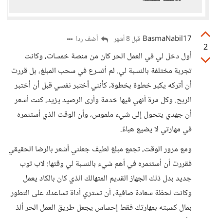
BasmaNabil17
أضف ردا
قبل 8 أشهر
2
أول دخل لي في العمل الحر كان من منصة خمسات، وكانت
تجربة مختلفة بالنسبة لي. لم أتسرع في سحب المبلغ، بل قررت
أن أتركه يكبر خطوة بخطوة، كأنني أختبر نفسي قبل أن أختبر
الربح. وكل مرة أنهي فيها خدمة وأرى الرصيد يزيد، كنت أشعر
أن جهدي يتحول إلى شيء ملموس، وأن الوقت الذي أستثمره
في مهارتي لا يضيع هباءً.
ومع مرور الوقت، تجمع مبلغ لطيف جعلني أشعر بالرضا الحقيقي
فقررت أن أستثمره في أهم شيء بالنسبة لي وقتها: لاب توب
جديد بدل ذلك الجهاز القديم المتهالك الذي كان بالكاد يعمل
وكانت لحظة سعادة صافية، أن تشتري أداة تساعدك على التطور
بمال كسبته بمهارتك فقط إحساس يجعل طريق العمل الحر ألذ