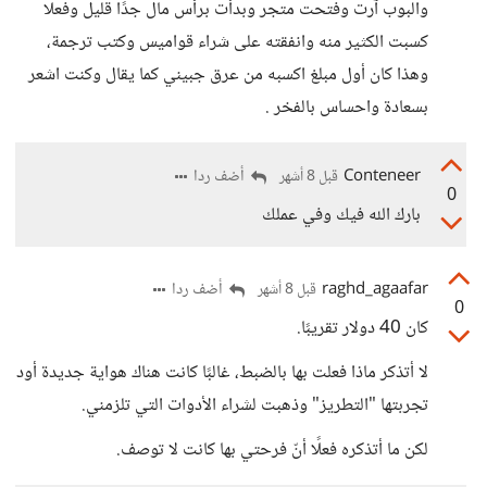
والبوب آرت وفتحت متجر وبدأت برأس مال جدًا قليل وفعلًا
كسبت الكثير منه وانفقته على شراء قواميس وكتب ترجمة،
وهذا كان أول مبلغ اكسبه من عرق جبيني كما يقال وكنت اشعر
بسعادة واحساس بالفخر .
Conteneer
أضف ردا
قبل 8 أشهر
0
بارك الله فيك وفي عملك
raghd_agaafar
أضف ردا
قبل 8 أشهر
0
كان 40 دولار تقريبًا.
لا أتذكر ماذا فعلت بها بالضبط، غالبًا كانت هناك هواية جديدة أود
تجربتها "التطريز" وذهبت لشراء الأدوات التي تلزمني.
لكن ما أتذكره فعلًا أنّ فرحتي بها كانت لا توصف.