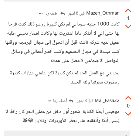
Mazen_Othman
أضف ردا
قبل 8 أشهر
1
كانت 1000 جنيه سوداني لم تكن كثيرة ورغم ذلك كنت فرحا
بها حتى أني لا أتذكر ماذا اشتريت بها وكانت لشعار تخيلي طلبه
عميل لديه شركة ناشئة قبل أن اتحول إلى مجال البرمجة ووقتها
كنت مبتدئا في مجال التصميم وكنت أنشر أعمالي في وسائل
التواصل الاجتماعي لأحصل على عملاء.
تجربتي مع العمل الحر لم تكن كبيرة لكن علمني مهارات كثيرة
وتطورت معرفيا ولله الحمد
Mai_Easa22
أضف ردا
قبل 8 أشهر
0
موهبتي أيضًا الكتابة. شعور أول دخل من عملي الحر كان رائعًا لا
يُنسى أبدًا وأنفقته على بعض الأوردرات أونلاين 😆😆