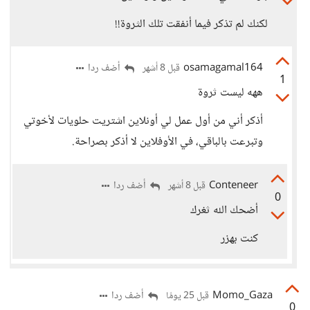
لكنك لم تذكر فيما أنفقت تلك الثروة!!
osamagamal164
أضف ردا
قبل 8 أشهر
1
ههه ليست ثروة
أذكر أني من أول عمل لي أونلاين اشتريت حلويات لأخوتي
وتبرعت بالباقي، في الأوفلاين لا أذكر بصراحة.
Conteneer
أضف ردا
قبل 8 أشهر
0
أضحك الله ثغرك
كنت بهزر
Momo_Gaza
أضف ردا
قبل 25 يومًا
0