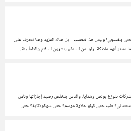
حتى بنفسجي! وليس هذا فحسب... بل هناك المزيد وهنا نتعرف على
كتبونه غالبًا ما تشعر أنهم ملائكة نزلوا من السماء، ينشرون السلام والطمأنينة،
لشركات بتوزع بونص وهدايا، والناس بتخلص رصيد إجازاتها وناس
ص استثنائي؟ طب حتى كيلو حلاوة موسم؟ حتى شوكولاتاية؟ حتى