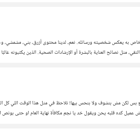
ده تجيلها كده هى كده" إذا كنت
 خاص به يعكس شخصيته ورسائله. نعم، لدينا محتوى أزرق، بني، مشمشي، و
الأبيض: هذا هو المحتوى الهادئ النقي، مثل نصائح العناية بالبشرة أو الإرشادات الصحية. الذين ي
ود: هذا
سمع بس لكن مش بنشوف ولا بنحس بيها! نلاحظ في مثل هذا الوقت اللي كل ا
فيش عميل كده قلبه يحن ويقول خد يا نجم مكافأة نهاية العام او حتى بون