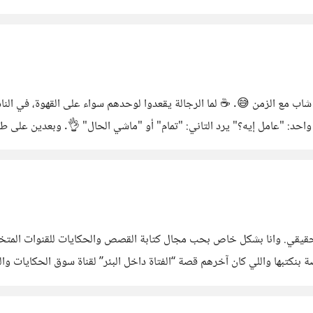
لاسيكية» في قائمة من الأسماء المعاصرة،
ب مع الزمن 😅. ☕ لما الرجالة يقعدوا لوحدهم سواء على القهوة، في الناد
خشن شوية، ويدخل في الموضوع من غير 
 تتحسبش ضعف.
صة بنكتبها واللي كان آخرهم قصة “الفتاة داخل البئر” لقناة سوق الحكايات
لة، يتشد، ويكمّل