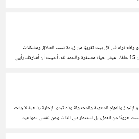
و واقع نراه في كل بيت تقريبًا من زيادة نسب الطلاق ومشكلات
محكمة الأسرة وما ساهم فيه الترندات والمسلسلات والأفلام. ولكني على أرض الواقع أعيش وأنا أب ولله عندي ثلاث بنات، وزوج منذ أكثر من 15 عامًا، أعيش حياة مستقرة والحمد لله، أحببت أن أشاركك رأيي
نجاز والمهام المنتهية والمجدولة وقد تبدو الإجازة رفاهية لا وقت
 ليست هروبًا من العمل، بل استثمار في الذات وعن نفسي فمواعيد