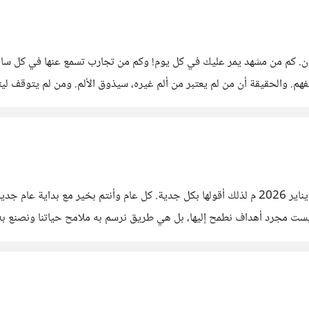
لمون. كم من مشهد يمر عليك في كل يوم! وكم من تجارب تسمع عنها في كل س
والحقيقة أن من لم يعتبر من ألم غيره، سيذوق الألم. ومن لم يتوقف ليتأم
اليوم هو الخميس - موعد الخاطرة - وهو بالمصادفة يوافق أول يناير 2026 م لذلك أقولها بكل جدية. 
ليست مجرد أهداف نطمح إليها، بل هي طريق نرسم به ملامح حياتنا ونصنع به