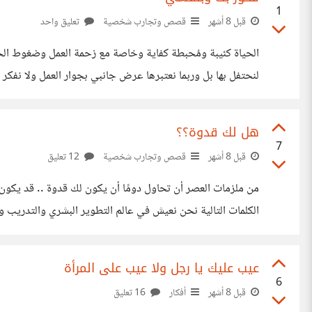
1
قبل 8 أشهر
قصص وتجارب شخصية
تعليق واحد
الحياة كئيبة ومُحبطة كفاية وخاصة مع زحمة العمل وضغوط الحيا
لنحتفل بها بل وربما نعتبرها عرض جانبي بجوار العمل ولا نفكر 
الطريق. فخور بكل مشروع أنهيته رغم التعب. فخور بكل فكرة أبد
هل لك قدوة؟؟
7
قبل 8 أشهر
قصص وتجارب شخصية
12 تعليق
من ملزمات العصر أن تحاول دومًا أن يكون لك قدوة .. قد يكون 
تكون مسخا!! المسخ ليس وحش ذو أنياب
عيب عليك يا رجل ولا عيب على المرأة
6
قبل 8 أشهر
أفكار
16 تعليق