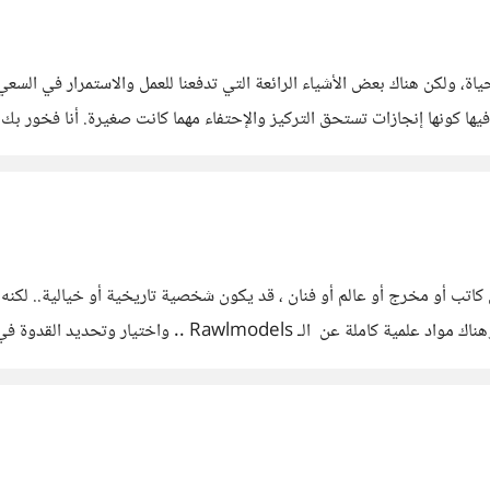
ة، ولكن هناك بعض الأشياء الرائعة التي تدفعنا للعمل والاستمرار في السعي
فيها كونها إنجازات تستحق التركيز والإحتفاء مهما كانت صغيرة. أنا فخور ب
عتها، وكل تحدٍّ تجاوزته. فخور بك وبنفسي لأننا
كاتب أو مخرج أو عالم أو فنان ، قد يكون شخصية تاريخية أو خيالية.. لكن
الكلمات التالية نحن نعيش في عالم التطوير البشري والتدريب و