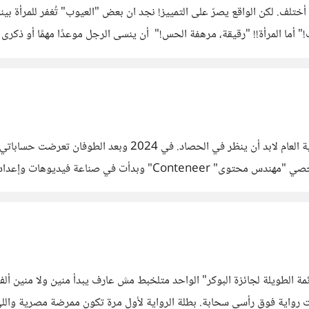
ختلف. لكن الواقع يصرّ على التمييز! نجد ان بعض "العيوب" تُغفر للمرأة بينم
أما المرأة!! "رقيقة، مرهفة الحس!" أن ينسى الرجل موعدًا مهمًا أو ذكرى عي
في بداية كل عام جديد على كل إنسان أن يضع أهدافه وفي نهاية 
 الطويلة لجائزة البوكر" الواحد متلخبط مش عارف يبدأ منين ولا منين ألف 
رحت عليها كانت رواية فوق رأسي سحابة. بطلة الرواية لأول مرة تكون ممرضة مصري