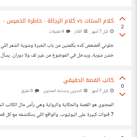
عن هذا الموضوع وأقول رأيي في محاولة حصر بـ«الرومانسية الك
كلام الستات vs كلام الرجالة - خاطرة الخميس -
2
قبل 7 أشهر
أفكار
4 تعليقات
خلوني أفضفض كده بكلمتين من باب الخبرة وشوية الشعر اللي شا
قصيرة 😂، ولما بتكون في شكوى بتتقال كأنها نكتة عشان ما
كاتب القصة الحقيقي
0
قبل 7 أشهر
التدوين وصناعة المحتوى
0 تعليق
7 قنوات كبيرة على اليوتيوب. والواقع اللي بننكتشفه مع كل ق
هنا مش بيسمع علشان يضيع وقت لكن هو بيسمع علشان يعيش حا