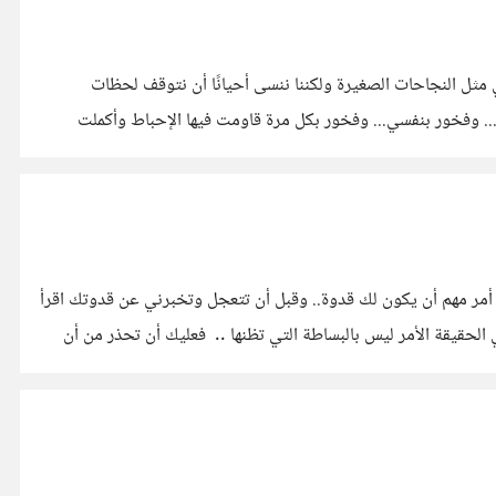
 مثل النجاحات الصغيرة ولكننا ننسى أحيانًا أن نتوقف لحظات
ك... وفخور بنفسي... وفخور بكل مرة قاومت فيها الإحباط وأكملت
ه أمر مهم أن يكون لك قدوة.. وقبل أن تتعجل وتخبرني عن قدوتك اقرأ
هناك مواد علمية كاملة عن الـ Rawlmodels .. واختيار وتحديد القدوة في الحقيقة الأمر ليس بالبساطة التي تظنها .. فعليك أن تحذر من أن