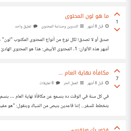
كلاهما يعاني من الحسد والقر والغل، وكأننا في فيلم "تجيبها ك
ما هو لون المحتوى
1
قبل 8 أشهر
التدوين وصناعة المحتوى
تعليق واحد
صدق أو لا تصدق! لكل نوع من أنواع المحتوى المكتوب "لون"
أشهر هذه الألوان: 1. المحتوى 
وكأنهم يقولون: "نحن هنا لنرشدكم، لا لنبيع لكم شيئًا... لا سمح الله!" 2. المحتوى الأس
مكافأة نهاية العام ...
7
قبل 8 أشهر
العمل الحر
8 تعليقات
في كل سنة في الوقت ده بنسمع عن مكافأة نهاية العام ... بن
بتخطط للسفر... إننا قاعدين بنبص من الشباك وبنقول: "هو م
دعوة حلوة؟" مكتوب علينا نقفل اللابتوب ونفتحه تاني بعد ٣ دقايق
فخور بك وبنفسي