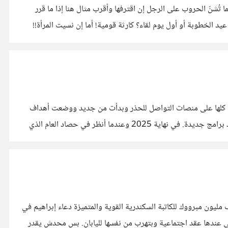
ا تُشنّ الحروب على الرجل إن اقترفها وأقرب مثال هنا إذا ما قرر
د الخطوبة أو أول يوم لقاء؟ كارثة قومية! أما إن نسيت المرأة!!
العام لابد أن ينظر في الحصاد. في 2024 وبعد الطوفان تعرضت حساباتي كلها على منصات التواصل للحذر وبدأت من جديد ووضعت أهداف
جديدة فكنتُ أبحث عن شيءٍ يشبهني… بدأت في بناء براند شخصي "مهندس محتوى" Conteneer" وبدأت في صناعة فيديوهات وإعداد برامج جديدة. في نهاية 2025 وعندما أنظر في حصاد العام الذي
مليون مبرووك للكاتبة السكندرية القوية والمتميزة دعاء إبراهيم في
ة واللي عندها عقد اجتماعية وبتهرب من نفسها لليابان. بس محدش يقدر