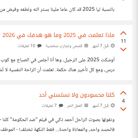
بالنسبة ليا 2025 قد كان عاما مليئا بستر الله ولطفه وفيض من النعم علينا... والحمد لله لكن لو هلخصه في كلمتين هقول: "خلص وخلّص علينا" ماذا عنك؟
ماذا تعلمت في 2025 وما هو هدفك في 2026
11
قبل 7 أشهر
قصص وتجارب شخصية
10 تعليقات
أوشكت 2025 على الرحيل، وها أنا أجلس في الصباح مع
درس، ومع كل تأخير هناك حكمة. تعلمت أن الراحة النفسية لا تُش
وتعلمت أنني مهما كبرت، سأظل أفرح كطفل
كلنا محسودون ولا نستسني أحد
4
قبل 7 أشهر
العمل الحر
7 تعليقات
ونقولها بصوت الراحل أحمد ذكي في فيلم "ضد الحكومة" كلنا -
فالحسد واحد، والمعاناة واحدة... فقط النكهة تختلف! - الموظ