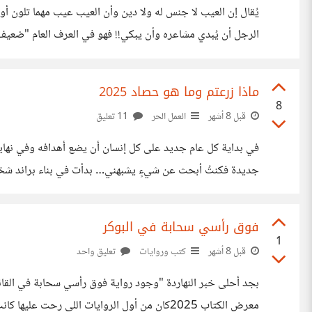
يُقال إن العيب لا جنس له ولا دين وأن العيب عيب مهما تلون أو أ
الرجل أن يُبدي مشاعره وأن يبكي!! فهو في العرف العام "ضعيف!" 
فهي "مشتتة من كثرة المسؤوليات" أن
ماذا زرعتم وما هو حصاد 2025
8
قبل 8 أشهر
العمل الحر
11 تعليق
كان مليئ بفضل من الله ونعمه أجد أنني قد قدمت: رحلتين إلى معرض الكتاب 2025
فوق رأسي سحابة في البوكر
1
قبل 8 أشهر
كتب وروايات
تعليق واحد
بجد أحلى خبر النهاردة "وجود رواية فوق رأسي سحابة في القائمة
معرض الكتاب 2025كان من أول الروايات اللي 