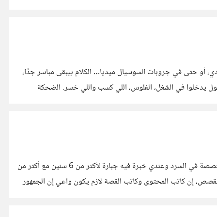
ي، أو حتى في جروبات السوشيال ميديا… الكلام بيبقى مباشر جدًا،
لف ولا دوران. يسأل واحد: "عامل إيه؟" يرد التاني: "تمام" أو "ماشي الحال" 👌. وبعدين على طول يدخلوا في الشغل، الفلوس، اللي كسب واللي خسر. الضحكة
المحتوى هو القصة والحكاية والرواية وهي رأس مال الكاتب الحقيقي. وانا بشكل خاص بحب مجال كتابة القصص والحكايات للقنوات المتخصصة في السرد وعندي خبرة فيه جبارة لأكتر من 6 سنين مع أكتر من
 والقصص، إن كاتب المحتوى وكاتب القصة لازم يكون واعي إن الجمهور