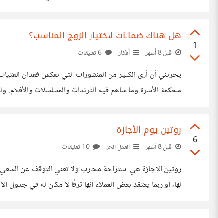
يقدر يهرب من نفسه ومن ماضيه ومن السحابة اللي فوق راسه. 
هل هناك ضمانات لاختيار الزوج المناسب؟
1
قبل 8 أشهر
أفكار
6 تعليقات
يحزنني أن أرى الكثير من المنشورات التي تعكس فقدان الفتيات
وتجربتي. أول ما يجب أن نؤمن به: الزواج رباط جمعه الله، فلا
روتين يوم الأجازة
6
قبل 8 أشهر
العمل الحر
10 تعليقات
روتين الإجازة هي استراحة محارب ولا تعني التوقف عن السعي نعي
لها، أو ربما يعتقد بعض العملاء أنها ترفًا لا مكان له في جدو
الراحة عندي مقدسة مثل مواعيد العمل بالضبط ويوم الجمعة هو 