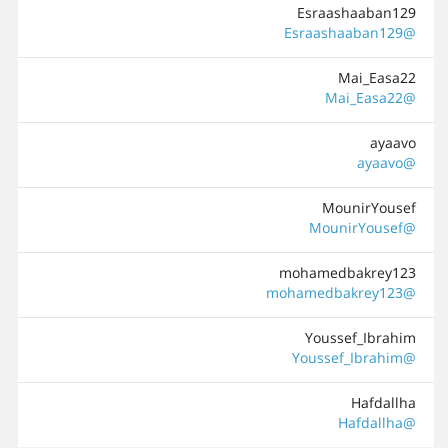
Esraashaaban129
@Esraashaaban129
Mai_Easa22
@Mai_Easa22
ayaavo
@ayaavo
MounirYousef
@MounirYousef
mohamedbakrey123
@mohamedbakrey123
Youssef_Ibrahim
@Youssef_Ibrahim
Hafdallha
@Hafdallha