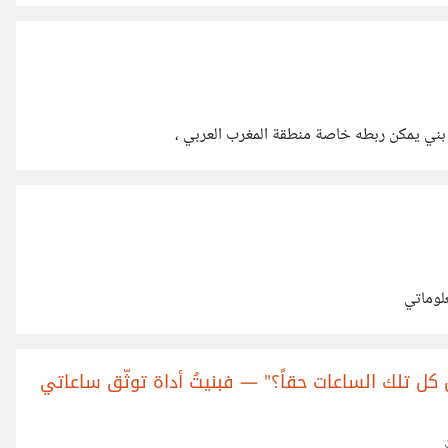
ُ كُلَّ المَرَاحِلِ بِشَقِّ الأَنْفُسِ، اصْطَدَمْتُ بِالعَائِقِ الأَهَمِّ، وَهُوَ نِقَاطُ التَّقْدِيمِ
بني يمكن ربطه خاصة منطقة المغرب العربي ،
لوماتي
ل تلك الساعات حقاً؟" — فبنيتُ أداة توثّق ساعاتي