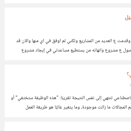
يل
 شهور استفدت منها الكثير وقدمت ع العديد من المشاريع ولكني لم اوفق في اي منها والان قد
الحصول ع مشروع وانهائه من يستطيع مساعدتي في إيجاد مشروع
؟
الاصطناعي تنتهي إلى نفس النتيجة تقريبًا: "هذه الوظيفة ستختفي" أو
المجالات ما زالت موجودة، وما يتغير غالبًا هو طريقة العمل
مجالات التي تأثرت بشكل واضح، ما زلت أرى أن الأشخاص الذين
أدوات الجديدة بدل منافستها. لذلك أتساءل: هل نحن أمام ثورة