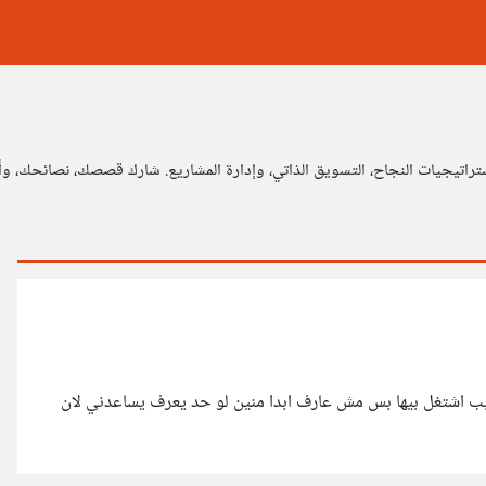
تراتيجيات النجاح، التسويق الذاتي، وإدارة المشاريع. شارك قصصك، نصائحك، 
ه ف البرمجة وحابب اشتغل بيها بس مش عارف ابدا منين لو حد يعرف يساعدني لان