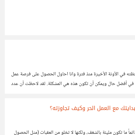
ه في الآونة الأخيرة منذ فترة وانا احاول الحصول على فرصة عمل
في أفضل حال ويمكن أن تكون هذه هي المشكلة. لقد لاحظت أن عدد
ليست مشكلتي, معضلتي الأكبر هي العروض التي يتم كتابتها بالذكاء
ا, النوع الذي لم يبذل صاحب العرض
ايتك مع العمل الحر وكيف تجاوزته؟
ماً ما تكون مليئة بالشغف، ولكنها لا تخلو من العقبات (مثل الحصول