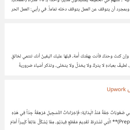
معظم الشباب يدخلون مجالات العمل الحر بحثاً عن "الحرية المالية"، لكنهم في الحقيقة يستبدلون مديراً واحداً بـ 10 مدراء (العملاء)! ​
بمجرد أن يتوقف عن العمل يتوقف دخله تماماً. ​في رأيي: العمل الحر
ليس سوى مرحلة مؤقتة، والنجاح الحقيقي هو تحويل الخدمات إلى نظام وساطة أو شركة مصغرة (Agency) تعتمد على الاستيراد،
ي. ​هل تتفقون مع هذا الطرح أم أن العمل
ن كنتَ وحدَك فأنت بهِمَّتكَ أُمة، قبلها عليك اليقينُ أنك تنتمي لخالقٍ
 لطيفٌ بعبادهِ لا يتركُ ولا يخذلُ ولا يتخلى، وتذكر أشياءَ ضروريةً
َ على المضيِ في دربكَ دونَ قلق.. فاللّٰه سبحانهُ آدمَ من طينٍ قد خلق، ثم علمهُ ما جهلَ عنه الآخرون، فسجدَ لهُ
U
نِي صُعُوبَاتٌ جَمَّةٌ مُنْذُ الْبِدَايَةِ؛ فَإِجْرَاءَاتُ التَّسْجِيلِ مُرْهِقَةٌ جِدّاً فِي هَذِهِ
المَوَاقِعِ، لا سِيَّما المَنَصَّاتِ التَّعْلِيمِيَّةِ الكُبْرَى مِثْلَ (iTalki) وَ**(Preply)** الَّتِي تَشْتَرِطُ تَقْدِيمَ مَقْطَعِ فِيدْيُو، مِمَّا يُشَكِّلُ عَائِقاً كَبِيراً أَمَامَ