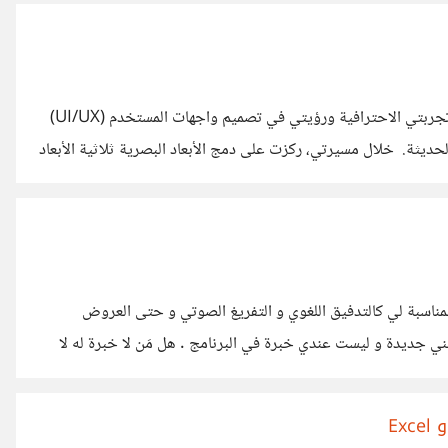
مرحباً جميعاً في مجتمع حسوب الرقمي، أود اليوم أن أشارككم تجربتي الاحترافية ورؤيتي في تصميم واجهات المستخدم (UI/UX)
وبناء الهويات البصرية لبرمجيات وتطبيقات الذكاء الاصطناعي الحديثة. خلال مسيرتي، ركزت على دمج الأبعاد البصرية ثلاثية الأبعاد
مثل الأرجواني الميتاليك، النيون المشع، والأخضر الزمردي الخارق، مع
تطبيق أسلوب الزجاج الحديث (Glassmorphism) لضمان تقديم تجربة بصرية فريدة وانسيابية للمستخدمين. إليكم نبذة مختصرة
ارات وهندسة الأبعاد البصرية.
ناسبة لي كالتدفيق اللغوي و التفريغ الصوتي و حتى العروض
لأنني جديدة و ليست عندي خبرة في البرنامج . هل مَن لا خبرة له لا
 السعودية و الإمارات و مصر... ؟و نحن من المغرب العربي نُرفض
Ex