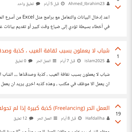
Ahmed_Ibrahim23
قبل 5 أيام
تعليق واحد
اعد إدخال البيانات و
في أخطاء بسيطة تؤدي إلى ضياع وقت كبير أو تقديم بيانات غير
شباب لا يعملون بسبب ثقافة العيب ، كذبة وصدقنا
تحديد التنسيق
1
islam2025
قبل 7 أيام
العمل الحر
0 تعليق
شباب لا يعملون بسبب ثقافة العيب ، كذبة وصدقناها ،،، الشاب ا
ان يعمل الا موظف في مكتب ، وهذه كذبه اخرى يريد ان يعمل مو
يشتغل وهذه اكبر كذ
مكان العمل او
العمل الحر (Freelancing) كذبة كبيرة إذا لم تحوله إلى بيزنس حقيقي.. ما رأيكم؟
19
Hafdallha
قبل 8 أيام
العمل الحر
12 تعليق