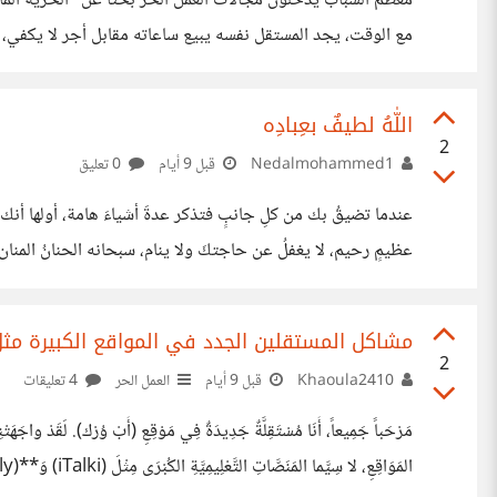
مع الوقت، يجد المستقل نفسه يبيع ساعاته مقابل أجر لا يكفي، و
التوريد، أو إدارة الفريق، وليس الاعتماد فقط على مجهودك الفرد
اللّٰهُ لطيفٌ بعِبادِه
2
Nedalmohammed1
قبل 9 أيام
0 تعليق
عندما تضيقُ بك من كلِ جانبٍ فتذكر عدةَ أشياءَ هامة، أولها أنك وإ
عظيمٍ رحيم، لا يغفلُ عن حاجتكَ ولا ينام، سبحانه الحنانُ المنان،
هامة، ثوابتَ تعينك
الملائكةُ أجمعون، قادرٌ على أن يعلمكَ بعدَ جهل، ويأخذَ بيدكَ
مشاكل المستقلين الجدد في المواقع الكبيرة مثل pwork
2
Khaoula2410
قبل 9 أيام
العمل الحر
4 تعليقات
مَرْحَباً جَمِيعاً، أَنَا مُسْتَقِلَّةٌ جَدِيدَةٌ فِي مَوْقِعِ (أَبْ وُرْك). لَقَدْ واجَهَتْ