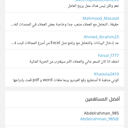
SketchUpAutoCADRevit
نعم ولكن ليس هناك عمل يريح العامل
Mahmood_Masood
حقيقة ، التعامل مع العملاء متعب جدا وخاصة بعض العملاء في المنصات كخمسات ومستقل حيث ينتصر العميل دائما فيحصل على الخدمة وكذلك يستعيد أمواله مما يجعلنا في قلق دائم من جدية العميل.
Ahmed_Ibrahim23
عد إدخال البيانات والتعامل مع برامج مثل Excel من أسرع المجالات للبدء في العمل الحر، لكن الكثير من المستقلين الجدد يقعون في أخطاء بسيطة تؤدي إلى ضياع وقت كبير أو تقديم بيانات غير دقيقة للعميل. من وا...
Faisal_f777
اعتقد اذا كان السعر عالي والعملاء اكثر سيقترب من الحرية المالية
Khaoula2410
كوني منتقبة لا أستطيع رفع الفيديو بينما ملفات word و pdf قمت بإدراجها
أفضل المساهمين
Abdelrahman_985
@Abdelrahman_985