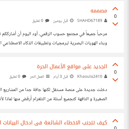
مصممه
0
SHAHD67189
قبل يومين
0 تعليق
(3D Icons) والاعتماد على لوحات ألوان حيوية وعصرية، 
الجديد على مواقع الأعمال الحرة
عن أبرز مهاراتي وخدماتي الرقمية: • 🎨 تصميم الجرافيك والشع
0
Khaoula2410
قبل 3 أيام
العمل الحر
0 تعليق
دخلت جديدة على منصة مستقل لكنها جافة جدا من المشاريع الم
الصغيرة و التافهة كتجميع أسئلة من التلغرام أُرفَض منها لماذا 
تُقدم له فُرص رغم السعر القليل جدا ؟؟ هل العرب فقط هم سكان
رغم تمكننا و اختصاصي أنا شخصيا في هذا المجال لأكثر من
كيف تتجنب الاخطاء الشائعة فى ادخال البيانات او cel
0