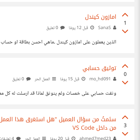
كُلِّ امْرَأَةٍ مُحَجَّبَةٍ أَوْ مُنْتَقِبَةٍ. أَمَّا فِي (أَبْ وُرْك)، فَبَعْدَ أَنْ تَجَاوَزْت
(Connects). إِنَّ مَنْ يَسْعَى جَاهِداً لِلْعَمَلِ كَيْ يُحَسِّنَ ظُرُوفَهُ المَعِيشِيَّةَ، يَصْدِمُهُ المَنِطِقُ المَعْكُوسُ الَّذِي يَفْرِضُ عَلَيْكَ أَنْ تَمْتَلِكَ
امازون كيندل
1
SanaS
قبل 12 يومًا
0 تعليق
الذين يعملون على امازون كيندل ،ماهي احسن بطاقة او حساب 
توثيق حسابي
0
mo_hd091
قبل 15 يومًا
العمل الحر
0 تعليق
وثقت حسابي على خمسات ولم يثوثق لماذا قد ارسلت له كل مع
سئمتُ من سؤال العميل "هل استغرق هذا العمل ك
3
من داخل VS Code
ahmed7med23
قبل 20 يومًا
العمل الحر
4 تعليقات