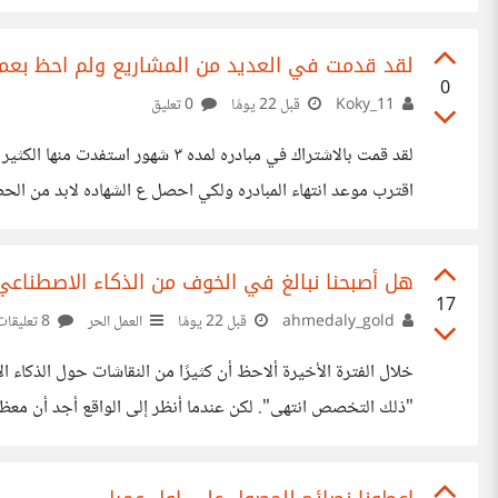
لقد قدمت في العديد من المشاريع ولم احظ بعم
0
Koky_11
قبل 22 يومًا
0 تعليق
لقد قمت بالاشتراك في مبادره لمده ٣
اقترب موعد انتهاء المبادره ولكي احصل ع الشهاده لابد من 
بأسرع وقت
هل أصبحنا نبالغ في الخوف من الذكاء الاصطناعي
17
ahmedaly_gold
قبل 22 يومًا
العمل الحر
8 تعليقات
خلال الفترة الأخيرة ألاحظ أن كثيرًا من النقاشات حول الذكاء 
"ذلك التخصص انتهى". لكن عندما أنظر إلى الواقع أجد أن معظم 
والأدوات المستخدمة أكثر من اختفاء المجال نفسه. حتى في ال
يملكون خبرة وفهمًا عميقًا لمجالهم قادرون على الاستفادة من ال