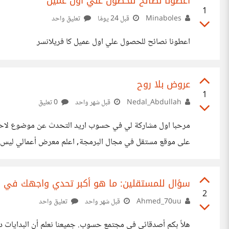
اعطونا نصائح للحصول علي اول عميل
1
Minaboles
قبل 24 يومًا
تعليق واحد
اعطونا نصائح للحصول علي اول عميل كا فريلانسر
عروض بلا روح
1
Nedal_Abdullah
قبل شهر واحد
0 تعليق
مرحبا اول مشاركة لي في حسوب اريد التحدث عن موضوع لاحظت
على موقع مستقل في مجال البرمجة, اعلم معرض أعمالي ليس 
العروض على المشاريع ازداد كثيرا في الفترة الاخيرة لكن هذه 
الاصطناعي, ليس النوع الذي يتم تصحيحه بالذكاء الاصطناعي ل
سؤال للمستقلين: ما هو أكبر تحدي واجهك في بد
2
Ahmed_70uu
قبل شهر واحد
تعليق واحد
هلاً بكم أصدقائي في مجتمع حسوب. جميعنا نعلم أن البدايات دائ