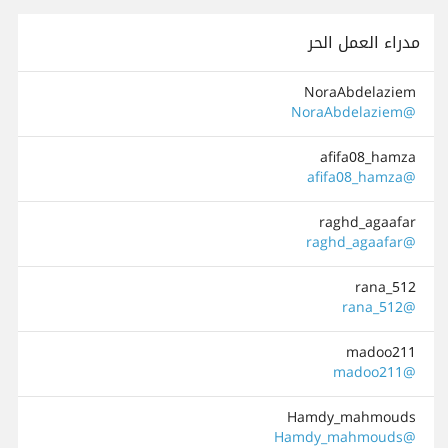
مدراء العمل الحر
NoraAbdelaziem
@NoraAbdelaziem
afifa08_hamza
@afifa08_hamza
raghd_agaafar
@raghd_agaafar
rana_512
@rana_512
madoo211
@madoo211
Hamdy_mahmouds
@Hamdy_mahmouds