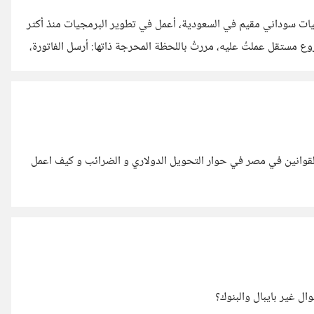
ات سوداني مقيم في السعودية، أعمل في تطوير البرمجيات منذ أكثر
Larave وReact Native. في كل مشروع مستقل عملتُ عليه، مررتُ باللحظة المحرجة ذاتها: أرسل الفاتورة،
— ولا أملك إثباتاً موثقاً أقدمه. جداول إكسل تُنسى، ومؤقتات يدوية
كنها لا تتحول إلى فاتورة أقدمها للعميل. فقررتُ أن أحل
القوانين في مصر في حوار التحويل الدولاري و الضرائب و كيف اعمل
ل غير بايبال والبنوك؟