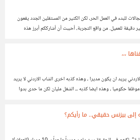
التعامل مع برامج مثل Excel من أسرع المجالات للبدء في العمل الحر، لكن الكثير من المستقلين الجدد يقعون
 دقيقة للعميل. من واقع التجربة، أحببت أن أشارككم أبرز هذه
الأخطاء وكيفية تتفاديها لضمان تقديم عمل احترافي: 1. عدم توحيد تنسيق البيانات (Data Formatting) الخطأ: كتابة التواريخ أو
الأرقام أو النصوص بتنسيقات مختلفة في نفس العمود (مثلاً: استخدام DD/MM/YYYY تارة و MM/DD/YYYY تارة أخرى). الحل:
ها ،،،
لاردني يريد ان يكون مديرا ، وهذه كذبه اخرى الشاب الاردني لا يريد
ظفا حكوميا ، وهذه ايضا كذبه ،، الشغل مليان لكن ما حدى بدوا
بة جميع ما ذكر ما هو الا كذب الحقيقة ان الشاب الاردني مستعد ان يعمل في اي مجال و في اي قطاع ولا يهمه