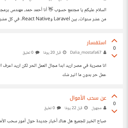
السلام عليكم يا مجتمع حسوب 👋 أنا أحمد حمد، مهندس برمجي
من عشر سنوات، بين l
فيأتيني الرد: "هل استغرق هذا العمل اثنتي عشرة ساعة فعلاً؟" 
أغفل عن تشغيلها، وأدوات تتبع أجنبية تمنحني إحصائيات جميلة ل
استفسار
0
Dalia_mostafa67
قبل 20 يومًا
0 تعليق
انا مصرية في مصر اريد ابدا مجال العمل الحر لكن اريد اعرف 
عمل حر بدون ما اثير شك
عن سحب الأموال
0
مجهول
قبل 22 يومًا
0 تعليق
صباح الخير للجميع هل هناك أخبار جديدة حول أمور سحب الأموا