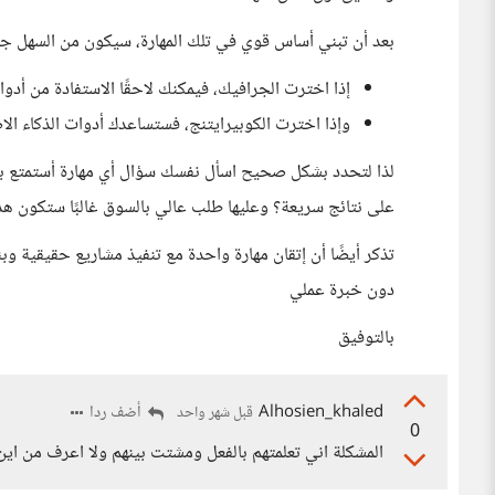
بعد أن تبني أساس قوي في تلك المهارة، سيكون من السهل جدًا
إذا اخترت الجرافيك، فيمكنك لاحقًا الاستفادة من أدو
وإذا اخترت الكوبيرايتنج، فستساعدك أدوات الذكاء ا
لذا لتحدد بشكل صحيح اسأل نفسك سؤال أي مهارة أستمتع بمم
على نتائج سريعة؟ وعليها طلب عالي بالسوق غالبًا ستكون ه
تذكر أيضًا أن إتقان مهارة واحدة مع تنفيذ مشاريع حقيقية
دون خبرة عملي
بالتوفيق
Alhosien_khaled
أضف ردا
قبل شهر واحد
0
المشكلة اني تعلمتهم بالفعل ومشتت بينهم ولا اعرف من اين 