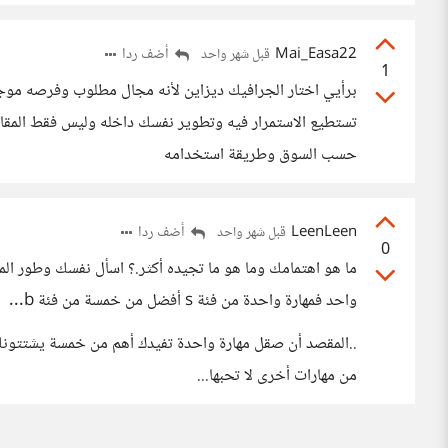
Mai_Easa22
أضف ردا
قبل شهر واحد
1
برأيي اختار الجرافيك ديزاين لأنه مجال مطلوب وفرصه موجو
تستطيع الاستمرار فيه وتطوير نفسك داخله وليس فقط المقار
حسب السوق وطريقة استخدامه
LeenLeen
أضف ردا
قبل شهر واحد
0
ما هو اهتمامك وما هو ما تجيده أكثر.؟ اسأل نفسك وطور المه
واحد فمهارة واحدة من فئة s أفضل من خمسة من فئة b...
..المقصد أن صقل مهارة واحدة تفيدك أهم من خمسة يشتتونك
من مهارات أخرى لا تحبها...