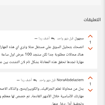
التعليقات
مجهول
أضف ردا
قبل شهر واحد
1
انصحك بتحليل السوق علي مستقل مثلا وتري اي هذه المهارات
هناك محالات مطلوبة جدا ل
مهارة تجدها تحقق هذه المعادلة بشكل تام لان التشتت بين عد
NoraAbdelaziem
أضف ردا
قبل شهر واحد
1
بدل من محاولة تعلم الجرافيك، والكوبيرايتنج، والذكاء الا
مهارتك الأساسية خلال الأشهر القادمة، ثم خصص لها معظم
وتحقيق أول دخل منها.