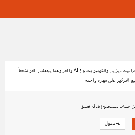
اريد دخول عالم الفريلانس ولكني مشتت بين عدة مهارات من بينها الجرافيك ديزاين والكوبيرايت والAI وأكثر وهذا يجعلني اكثر تشتتاً
يع التركيز على مهارة واحدة
ل حساب لتستطيع إضافة تعليق
دخول