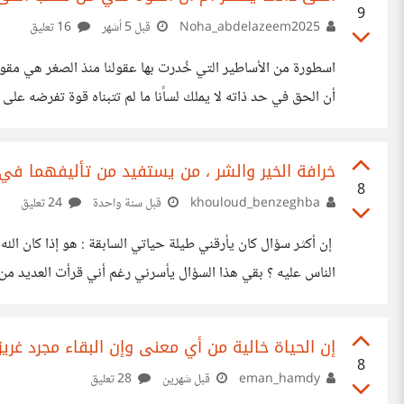
9
Noha_abdelazeem2025
قبل 5 أشهر
16 تعليق
اسطورة من الأساطير التي خُدرت بها عقولنا منذ الصغر هي مقولة 
أن الحق في حد ذاته لا يملك لساًنا ما لم تتبناه قوة تفرضه على
بل يعترف بمن يملك القدرة على فرضها. في مواقف دولية وإنسا
في صورة بطل ومخلص لمجرد أنه امتلك السلاح والمال والمنص
خرافة الخير والشر ، من يستفيد من تأليفهما في 
8
khouloud_benzeghba
قبل سنة واحدة
24 تعليق
إن أكثر سؤال كان يأرقني طيلة حياتي السابقة : هو إذا كان ال
الناس عليه ؟ بقي هذا السؤال يأسرني رغم أني قرأت الع
متناقضة بالنسبة لي، حتى صارت حادثتين مهمتين العام الماضي، 
والحادثة الثانية هو بحث كنت أقوم به حول عقلية المجرمين والق
إن الحياة خالية من أي معنى وإن البقاء مجرد غري
8
eman_hamdy
قبل شهرين
28 تعليق