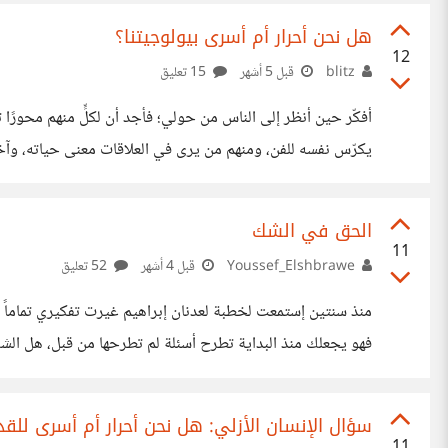
عليهم من المعاناة!، أو الذين كانوا يوئدون البنات من أبنائهم و
هل نحن أحرار أم أسرى بيولوجيتنا؟
12
blitz
قبل 5 أشهر
15 تعليق
أفكّر حين أنظر إلى الناس من حولي؛ فأجد أن لكلٍّ منهم محورً
يكرّس نفسه للفن، ومنهم من يرى في العلاقات معنى حياته، وآخ
لكنها جميعًا تشكّل مركزًا يدور حوله سلوك الإنسان وقراراته ال
على اختلافها، تخدم بشكل غير مباشر رغباتنا البيولوجية؟ ولعل أ
الحق في الشك
11
Youssef_Elshbrawe
قبل 4 أشهر
52 تعليق
منذ سنتين إستمعت لخطبة لعدنان إبراهيم غيرت تفكيري تماماً 
فهو يجعلك منذ البداية تطرح أسئلة لم تطرحها من قبل، هل الشك 
قد تكون المسلمة البديهية التي ينطلق منها الجميع أن الشك هو
يصنع الإيمان الحقيقي بالأفكار بدلاً من وراثتها، فالإيمان ليس 
سؤال الإنسان الأزلي: هل نحن أحرار أم أسرى للقدر
11