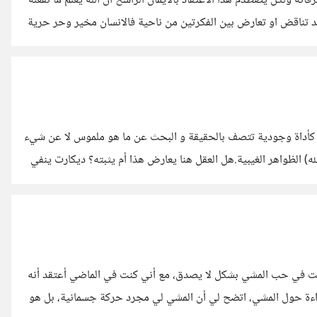
ه ولكن يصطدم هذا الاعتقاد بالايمان الراسخ ان الله يعلم ما نفعله
د تناقض او تعارض بين الفكرتين من ناحية فالانسان مخير وحر حرية
 ومعلوم عند الله قبل أن يتم فعله. الخلط يحدث بسبب فهمنا القاصر
لا نفهم
قل كأداة وجودية تتصف بالحقيقة و البحث عن ما هو ملموس لا عن شيء
له) الظواهر الغيبية.هل العقل هنا يعارض هذا أم يثبته؟ ديكارت ينفي
يمكننا أن نثق في الحواس التي تخدعنا الإيمان هو إيمان بشيء
 في حب المشي بشكل لا يصدق، مع أني كنت في الماضي أعتقد أنه
راءة حول المشي، اتضح لي أن المشي لي مجرد حركة جسمانية، بل هو