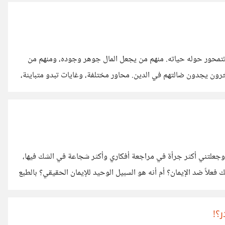
أحفادهم رغم أن الفطرة الإنسانية هي حب الإبن كما يُقال لكن
ا تتمحور حوله حياته. منهم من يجعل المال جوهر وجوده، ومنهم من
رون يجدون ضالتهم في الدين. محاور مختلفة، وغايات تبدو متباينة،
يومية. ومع التأمل، يراودني تساؤل: هل يمكن أن تكون هذه المحاور،
برز تلك الرغبات هي الرغبة في التكاثر، باعتبارها
وجعلتني أكثر جرأة في مراجعة أفكاري وأكثر شجاعة في الشك فيها،
فعلاً ضد الإيمان؟ أم أنه هو السبيل الوحيد للإيمان الحقيقي؟ بالطبع
 نقيض الإيمان، لكن في الحقيقة عندما نتأمل سنرى أن الشك هو من
التصديق بدون مراجعة، وإنما هو
؟!