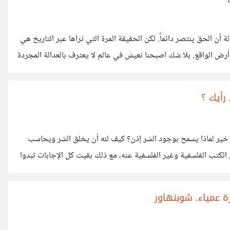
أن الحق ينتصر دائماً. لكن الحقيقة المرة التي نراها عبر التاريخ هي
 أرض الواقع. بلا شك اصبحنا نعيش في عالم لا يعترف بالعدالة المجردة
نية عديدة رأينا كيف يتم تجاهل حقوق شعوب كاملة ويُصور الطاغي
ة
رأيك ؟
له خير لماذا يسمح بوجود الشر إذن؟ كيف لله أن يخلق الشر ويحاسب
ديد من الكتب الفلسفية وغير الفلسفية عنه، مع ذلك بقيت كل الإجابات تبدوا
حادثة طوفان الأقصى باعتباره الشر المطلق الذي لا يمكن تجاهله،
اتيلين المتسلسلين، تبين
زة عمياء. شوبنهاور