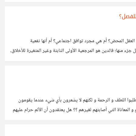
تحرر من قيود الجلوس، كما يقول نيتشه: “الأفكار العظيمة تولد أثناء
للفصل؟
 العقل المحض؟ أم هي مجرد توافق اجتماعي؟ أم أنها نفعية
جزء منها؛ فالدين هو المرجعية الأولى الثابتة وغير المتغيرة للأخلاق،
ا المجتمع، فيُعد ميدان اختبار ومراقبة؛ فإذا كان المجتمع مخطئاً، صار
 صار مراقباً لضمان الالتزام بالأخلاق المتفق عليها. بينما المنفعة
 و طلبوا اللطف و الرحمة و لكنهم لا يشعرون بأي شيء عندما يقومون
 و المعاناة التي أصابتهم لغيرهم ؟؟ هل يعتقدون أن الألم حرام عليهم
 من أنفس الآخرين ؟ هل يدري أحد ما يعتقدونه و يشعرون به حقا و