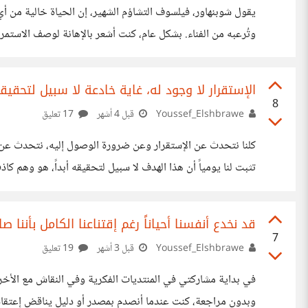
يقول شوبنهاور، فيلسوف التشاؤم الشهير، إن الحياة خالية من أي 
وتُرعبه من الفناء. بشكل عام، كنت أشعر بالإهانة لوصف الاستمرا
لها معنى أو هدف، واستمرارها في حالة وجود صعاب يبدو أشبه ب
العدمية أو العبثية يحاول أحيانًا تبرير ذلك العجز الغامض عن إن
الإستقرار لا وجود له، غاية خادعة لا سبيل لتحقيق
8
Youssef_Elshbrawe
قبل 4 أشهر
17 تعليق
كلنا نتحدث عن الإستقرار وعن ضرورة الوصول إليه، نتحدث عن ال
تثبت لنا يومياً أن هذا الهدف لا سبيل لتحقيقه أبداً، هو وهم كاذ
ويبصم على إستحالة الحصول عليه، نعم عندما نجد شريك الحياة ته
نقصان تارة أخرى، بل هناك من يخون أو يفشل في العلاقة بسبب ف
قد نخدع أنفسنا أحياناً رغم إقتناعنا الكامل بأننا ص
7
Youssef_Elshbrawe
قبل 3 أشهر
19 تعليق
في بداية مشاركتي في المنتديات الفكرية وفي النقاش مع الأخ
وبدون مراجعة، كنت عندما أنصدم بمصدر أو دليل يناقض إعتق