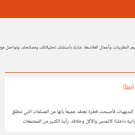
م، النظريات، وأعمال الفلاسفة. شارك بأسئلتك، تحليلاتك، ونصائحك، وتواصل مع م
لاً!
ها كبديهيات فأصبحت فطرة نعتقد جميعاً بأنها من المسلمات التي ننطلق
وانية داخلنا! كالجنس والأكل وخلافه. رأينا الكثير من المجتمعات
لذين كانوا يقتلون أبائهم عندما يفتك بهم المرض رحمة بأبائهم وخوفاً