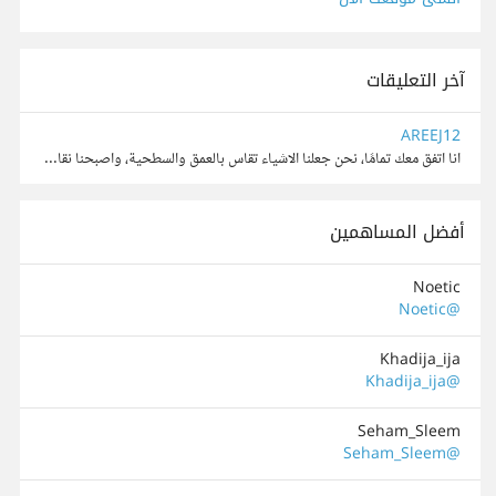
آخر التعليقات
AREEJ12
انا اتفق معك تمامًا، نحن جعلنا الاشياء تقاس بالعمق والسطحية، واصبحنا نقارن بين هذا وذاك، لكل مجالٍ أوناس تفضله، وان نقلل من نص كتبت به مشاعر شخص حتى وان كانت مؤقته ليس صحيحًا، حتى المشاعر اصبحنا نق...
أفضل المساهمين
Noetic
@Noetic
Khadija_ija
@Khadija_ija
Seham_Sleem
@Seham_Sleem