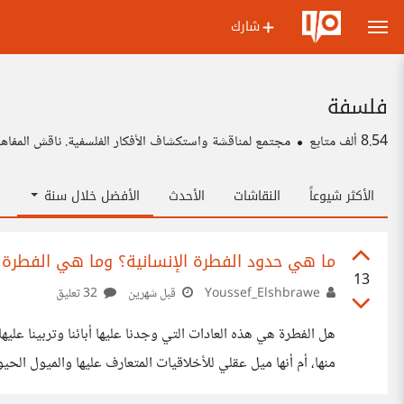
شارك
فلسفة
8.54 ألف
متابع
مجتمع لمناقشة واستكشاف الأفكار الفلسفية. ناقش المفاهي
الأكثر شيوعاً
النقاشات
الأحدث
الأفضل خلال سنة
ما هي حدود الفطرة الإنسانية؟ وما هي الفطرة أص
13
Youssef_Elshbrawe
قبل شهرين
32 تعليق
هل الفطرة هي هذه العادات التي وجدنا عليها أبائنا وتربينا علي
منها، أم أنها ميل عقلي للأخلاقيات المتعارف عليها والميول الحي
الأخرى لديهم إختلاف حقيقي في فطرتهم عننا، كهؤلاء الوثنيين ا