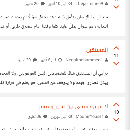
Thejasmine09
قبل 10 أشهر
20 تعليق
منذ أن بدأ الإنسان يتأمل ذاته وهو يحمل سؤالًا لم يخفت صداه 
البداية؟ هو سؤال يطلّ علينا كلما وقفنا أمام مفترق طرق، أو ش
وحدنا. إنها ثنائية قديمة كقدم الفكر: الحرية والحتمية، الجبر و
عقولهم، وبقي حيًّا في وجدان كل إنسان يحاول أن يفهم معنى و
المستقبل
11
Nedalmohammed1
قبل 6 أشهر
20 تعليق
برأيي أن المستقبل مُلكٌ للمنضبطين، ليس للموهوبين، ولا للم
يبذل قصارى جهده ولا يتوقف عن السعى، هو يعلم في قرارة نفسه 
على الموهبة وحدها، ولا من ينتظر الحظ أن يطرق بابه، بل يكاف
والمشقة.
لا فرق حقيقي بين مخير وميسر
10
MounirYousef
قبل شهرين
36 تعليق