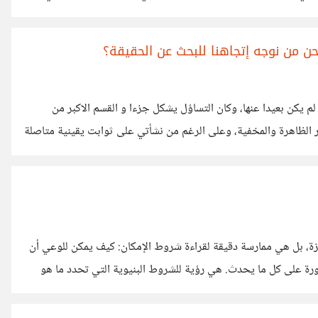
 باحث ومنفتح وعلمي، وأقنع نفسي أنني أبحث عن الحقيقة، لكنني
نا (الخداع للنفس) تغلف بصورة (بحث) فأستطاع
حن من نوجه إتجاهنا للبحث عن الحقيقة؟
 يكن بعيدا عنها، وكان التساؤل يشكل جزءا و القسم الاكبر من
الظاهرة والمخفية، وعلى الرغم من نشأتي على ثوابت يقينية متاصلة
قيقة بحكم العقل وتوصلنا الى الدين كيقين كطعي، فلما يرى الكثير ان
بحثنا عن
زة، بل هي ممارسة دقيقة لقراءة شروط الإمكان: كيف يمكن للوعي أن
رة على كل ما يحدث. هي رؤية للشروط البنيوية التي تحدد ما هو
، بين الإرادة والضرورة، وبين المعرفة والتجربة. من هذا المنظور،
صدار أحكام أو فرض قيم، بل ممارسة