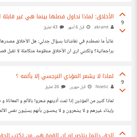
فعل فكري فلسفي بالدرجة الأولى، فحين نمشي، نسمح لفكرنا أن ي
المشي.” في المشي، يتوازن الجسد والعقل، وينكسر زمن الإنتاجية الذي يربطنا
الأخلاق: لماذا نحاول فصلها بينما هي غير قابلة 
9
akramt
قبل 6 أشهر
43 تعليق
غالباً ما نصطدم في نقاشاتنا بسؤال جدلي: هل الأخلاق مصدرها
براجماتية؟ ولكنني ارى ان الأخلاق منظومة متكاملة لا تقبل فصل 
بينما العقل هو الذي يفهم الأسباب والمآلات لكي يطبقها بوعي. أم
اختباراً لقدرة الفرد على تمسكه بأخلاقه، وإذا كان المجتمع صحيحاً،
لماذا لا يشعر المؤذي النرجسي إلا بألمه ؟
9
Noetic
قبل شهرين
26 تعليق
لماذا كثير من المؤذين إذا تمت أذيتهم شعروا بالألم و المعاناة
بإيذاء غيرهم و لا يشعرون و لا يحسون بأنهم يسبِّبون نفس الألم
و مستباح في غيرهم ؟ أم أنهم أفضل من غيرهم أو أنفسهم أغلى
لماذا حتى يشعرون بأنفسهم فقط
الحق دائما ينتصر ام ان القوة هي من تكتب الحق