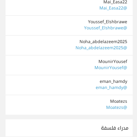
Mai_Easa22
@Mai_Easa22
Youssef_Elshbrawe
@Youssef_Elshbrawe
Noha_abdelazeem2025
@Noha_abdelazeem2025
MounirYousef
@MounirYousef
eman_hamdy
@eman_hamdy
Moatezs
@Moatezs
مدراء فلسفة