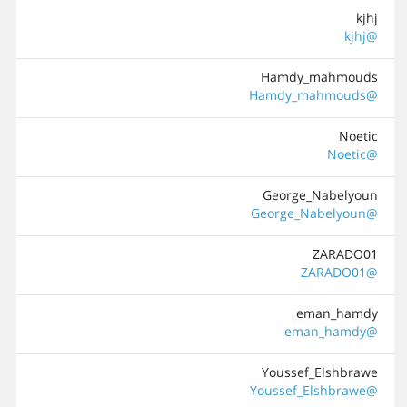
kjhj
@kjhj
Hamdy_mahmouds
@Hamdy_mahmouds
Noetic
@Noetic
George_Nabelyoun
@George_Nabelyoun
ZARADO01
@ZARADO01
eman_hamdy
@eman_hamdy
Youssef_Elshbrawe
@Youssef_Elshbrawe