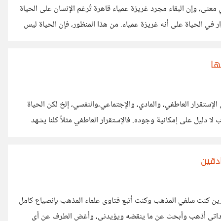
معنى، وإن البقاء مجرد غريزة عمياء قاهرة تُرغم الإنسان على الحياة
ر في الحياة على أنه غريزة عمياء. من هذا المنظور، فإن الحياة ليس
إهانة سجين غير قادر على فك قيوده. والغريب أن من يتبنى الفلسفة
هاء حياته بالفلسفات الوجودية
ها
إستقرار العاطفي، والمادي، والإجتماعي،والنفسي، إلخ لكن الحياة
ب لا دليل على إمكانية وجوده. فالإستقرار العاطفي مثلاً كلنا يشهد
دأ ثورتنا العاطفية، لكنها لا تستقر، بل تستمر في إزدياد تارة وفي
شله في إدارة هذه التقلبات العاطفية.
ادقين
رين كنت سلفي المذهب وكنت أتبع فتاوى علماء المذهب بإنصياع كامل
اداتي أذهب وأبحث عن ما ينقضه ويؤيدني، وأغض الطرف عن أي