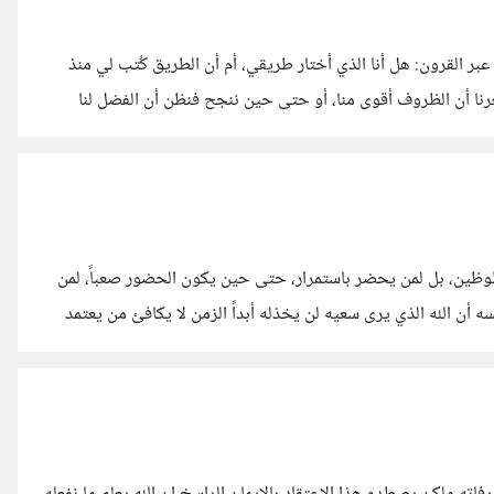
عبر القرون: هل أنا الذي أختار طريقي، أم أن الطريق كُتب لي منذ
عرنا أن الظروف أقوى منا، أو حتى حين ننجح فنظن أن الفضل لنا
الاختيار… جدلٌ دار فيه الفلاسفة، وأعمل فيه المتكلمون المسلمون
جوده. الفلاسفة
حظوظين، بل لمن يحضر باستمرار، حتى حين يكون الحضور صعباً، لمن
أن الله الذي يرى سعيه لن يخذله أبداً الزمن لا يكافئ من يعتمد
ئ أولئك الذين يصرّون على الوجود، يومًا بعد يوم، رغم التعب