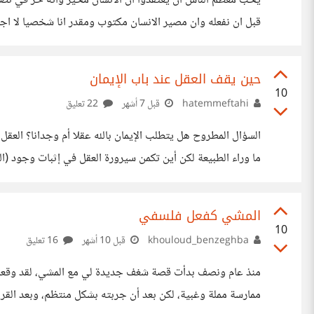
يحب معظم الناس أن يعتقدوا أن الانسان مخير وأنه حر في تصرفات
قبل ان نفعله وان مصير الانسان مكتوب ومقدر انا شخصيا لا اج
كاملة في تصرفاته، ومن ناحية أخرى فكل ما يفعله مقدر ومكتوب
لمفهوم الزمن والوقت، يقول الممثل الأمريكي ايثان هووك "نحن 
حين يقف العقل عند باب الإيمان
10
hatemmeftahi
قبل 7 أشهر
22 تعليق
السؤال المطروح هل يتطلب الإيمان بالله عقلا أم وجدانا؟ الع
ما وراء الطبيعة لكن أين تكمن سيرورة العقل في إثبات وجود (ال
الحواس مثلا عندما رأي الشمس قرص و هو . كوكب كامل قال: لا 
أغلبيته غير مرئي مثل الإحساس بالحب ،بالكره ,بالعمل...... هنا كيف نوفق
المشي كفعل فلسفي
10
khouloud_benzeghba
قبل 10 أشهر
16 تعليق
منذ عام ونصف بدأت قصة شغف جديدة لي مع المشي، لقد وقعت
ممارسة مملة وغبية، لكن بعد أن جربته بشكل منتظم، وبعد الق