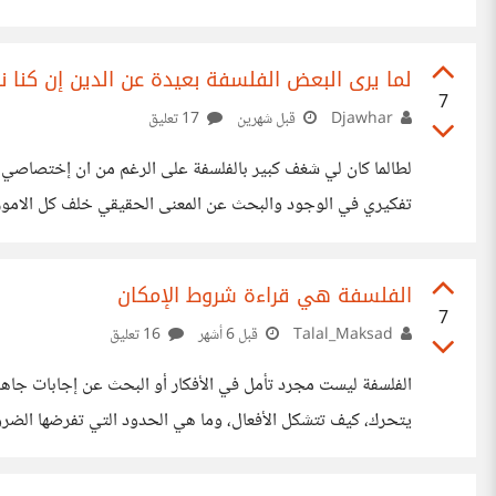
معلومة أو مصدر قد يؤيدوا الطرف الأخر، كنت أقنع نفسي أنني
في الحقيقة كنت أخدع نفسي و أبحث عن ما يؤيد فكري فقط، ه
لما يرى البعض الفلسفة بعيدة عن الدين إن كنا ن
7
Djawhar
قبل شهرين
17 تعليق
لطالما كان لي شغف كبير بالفلسفة على الرغم من ان إختصاصي لم
تفكيري في الوجود والبحث عن المعنى الحقيقي خلف كل الامور 
لا اجد الفلسفة بعيدة عن الدين. الفلسفة تعبر عن البحث عن الح
الفلسفة هي إلحاد او خروج عن الدبن بينما نحن من نسير إتجاه 
الفلسفة هي قراءة شروط الإمكان
7
Talal_Maksad
قبل 6 أشهر
16 تعليق
الفلسفة ليست مجرد تأمل في الأفكار أو البحث عن إجابات جاه
يتحرك، كيف تتشكل الأفعال، وما هي الحدود التي تفرضها الضرو
ممكن وما هو مستحيل، قراءة للعلاقات الدقيقة بين الفعل والواقع
تصبح الفلسفة أداة لفهم العالم وفهم أنفسنا داخله، لا وسيلة لإ