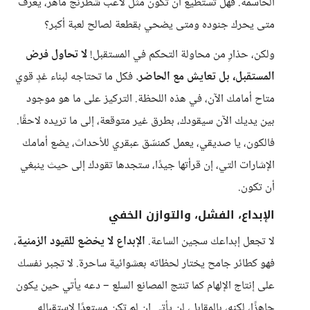
الحاسمة. فهل تستطيع أن تكون مثل لاعب شطرنج ماهر، يعرف
متى يحرك جنوده ومتى يضحي بقطعة لصالح لعبة أكبر؟
ولكن، حذارِ من محاولة التحكم في المستقبل!
لا تحاول فرض
المستقبل، بل تعايش مع الحاضر.
فكل ما تحتاجه لبناء غدٍ قوي
متاح أمامك الآن، في هذه اللحظة. التركيز على ما هو موجود
بين يديك الآن سيقودك، بطرق غير متوقعة، إلى ما تريده لاحقًا.
فالكون، يا صديقي، يعمل كمنسّق عبقري للأحداث، يضع أمامك
الإشارات التي، إن قرأتها جيدًا، ستجدها تقودك إلى حيث ينبغي
أن تكون.
الإبداع، الفشل، والتوازن الخفي
لا تجعل إبداعك سجين الساعة.
الإبداع لا يخضع للقيود الزمنية
،
فهو كطائر جامح يختار لحظاته بعشوائية ساحرة. لا تجبر نفسك
على إنتاج الإلهام كما تنتج المصانع السلع – دعه يأتي حين يكون
جاهزًا، لكنه، بالمقابل، لن يأتي إن لم تكن مستعدًا لاستقباله.