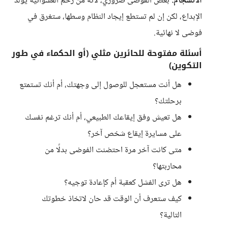
الانسجام.
بعض الفوضى ضروري، لأنه من رحم العشوائية يولد
الإبداع، لكن إن لم تستطع إيجاد النظام وسطها، ستغرق في
فوضى لا نهائية.
أسئلة مفتوحة للحائرين مثلي (أو الحكماء في طور
التكوين)
هل أنت مستعجل للوصول إلى وجهتك، أم أنك تستمتع
برحلتك؟
هل تعيش وفق إيقاعك الطبيعي، أم أنك ترغم نفسك
على مسايرة إيقاع شخص آخر؟
متى كانت آخر مرة احتضنت الفوضى بدلًا من
محاربتها؟
هل ترى الفشل كعقبة أم كإعادة توجيه؟
كيف ستعرف أن الوقت قد حان لاتخاذ خطوتك
التالية؟