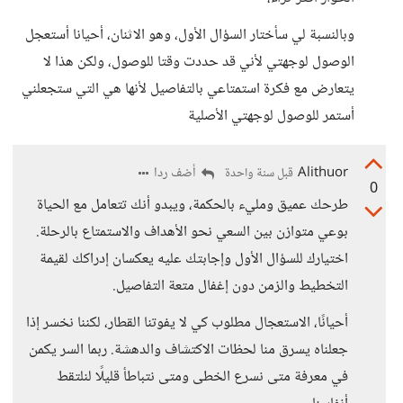
وبالنسبة لي سأختار السؤال الأول، وهو الاثنان، أحيانا أستعجل
الوصول لوجهتي لأني قد حددت وقتا للوصول، ولكن هذا لا
يتعارض مع فكرة استمتاعي بالتفاصيل لأنها هي التي ستجعلني
أستمر للوصول لوجهتي الأصلية
Alithuor
أضف ردا
قبل سنة واحدة
0
طرحك عميق ومليء بالحكمة، ويبدو أنك تتعامل مع الحياة
بوعي متوازن بين السعي نحو الأهداف والاستمتاع بالرحلة.
اختيارك للسؤال الأول وإجابتك عليه يعكسان إدراكك لقيمة
التخطيط والزمن دون إغفال متعة التفاصيل.
أحيانًا، الاستعجال مطلوب كي لا يفوتنا القطار، لكننا نخسر إذا
جعلناه يسرق منا لحظات الاكتشاف والدهشة. ربما السر يكمن
في معرفة متى نسرع الخطى ومتى نتباطأ قليلًا لنلتقط