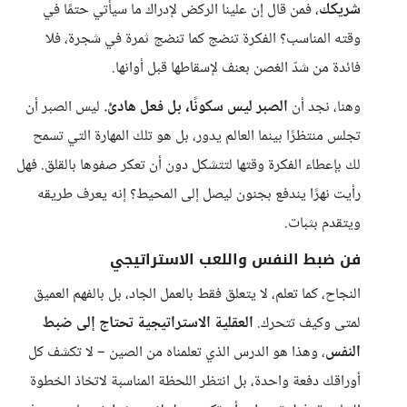
شريكك
، فمن قال إن علينا الركض لإدراك ما سيأتي حتمًا في
وقته المناسب؟ الفكرة تنضج كما تنضج ثمرة في شجرة، فلا
فائدة من شدّ الغصن بعنف لإسقاطها قبل أوانها.
وهنا، نجد أن
الصبر ليس سكونًا، بل فعل هادئ.
ليس الصبر أن
تجلس منتظرًا بينما العالم يدور، بل هو تلك المهارة التي تسمح
لك بإعطاء الفكرة وقتها لتتشكل دون أن تعكر صفوها بالقلق. فهل
رأيت نهرًا يندفع بجنون ليصل إلى المحيط؟ إنه يعرف طريقه
ويتقدم بثبات.
فن ضبط النفس واللعب الاستراتيجي
النجاح، كما تعلم، لا يتعلق فقط بالعمل الجاد، بل بالفهم العميق
لمتى وكيف تتحرك.
العقلية الاستراتيجية تحتاج إلى ضبط
النفس
، وهذا هو الدرس الذي تعلمناه من الصين – لا تكشف كل
أوراقك دفعة واحدة، بل انتظر اللحظة المناسبة لاتخاذ الخطوة