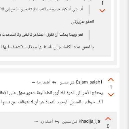
1
أنا التي أشكرك خديجة والله. دائمًا تفتحين الذهن إلى الأ
العفو عزيزتي
نعم وبهذا يمكننا أن نقول: المشاعر لا تفنى ولا تستحدث
يا لعمق هذه الكلمات! إن تأملنا بها جيدًا، سنكتشف فيها أم
Eslam_salah1
أضف ردا
قبل سنتين
1
يحتاج الأمر إلى قدرة فلا أرى الطمأنينة شعور سهل على الإطل
ألف خوف، والسبيل الوحيد للنجاة هو أن لا نتوقف عن دعم أنفس
Khadija_ija
أضف ردا
قبل سنتين
0