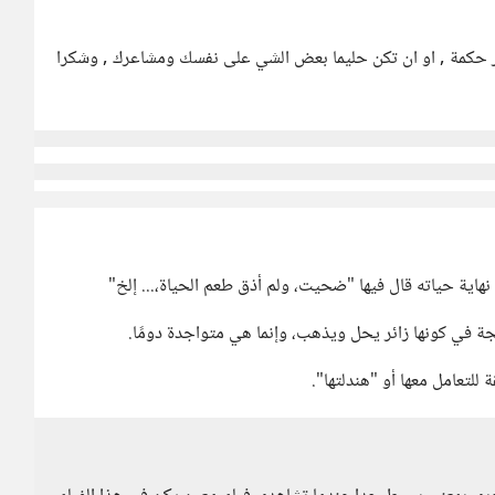
ر حكمة , او ان تكن حليما بعض الشي على نفسك ومشاعرك , وشكرا
اية حياته قال فيها "ضحيت، ولم أذق طعم الحياة،... إلخ"
ة في كونها زائر يحل ويذهب، وإنما هي متواجدة دومًا.
لتعامل معها أو "هندلتها".