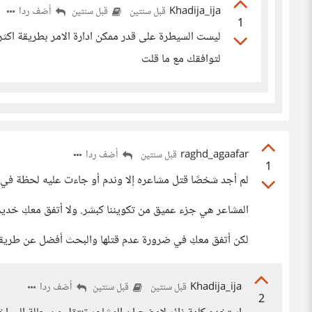
Khadija_ija
أضف ردا
قبل سنتين
قبل سنتين
1
ليست السيطرة على قدر ممكن ادارة الامر بطريقة اكث
لتوافقك مع ما قلت
raghd_agaafar
أضف ردا
قبل سنتين
1
لم أجد شخصًا قتل مشاعره إلا وندم أو جاءت عليه لحظة في نه
المشاعر هي جزء عميق من تكويننا كبشر. ولا أتفق معكِ خديج
لكن أتفق معكِ في ضرورة عدم قتلها والبحث أفضل عن طريقة ل
Khadija_ija
أضف ردا
قبل سنتين
قبل سنتين
2