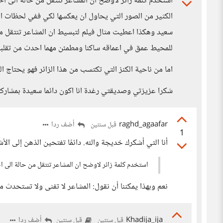
استخدم كلمة زائر لاوضح ان المشاعر تنتقل من حالة الى ا
الكثير من الصور التي يحاول ان يعكسها لكي ففي لحظات ال
سعيد وهكذا اعطيت مثال فيلم لتبسيط ان المشاعر تنتقل من
للمحيط عمق في اعماقه ساكنا ومطمئن مهما احدث من تقلب
اما من ناحية الكنز التي تكتسب من هذا الزائر فهو يحتاج 
شكرا عزيزتي وصديقتي رغدة انا اكون دائما سعيدة بمشارك
raghd_agaafar
أضف ردا
قبل سنتين
1
أنا التي أشكرك خديجة والله. دائمًا تفتحين الذهن إلى الأش
استخدم كلمة زائر لاوضح ان المشاعر تنتقل من حالة الى 
نعم وبهذا يمكننا أن نقول: المشاعر لا تفنى ولا تستحدث
Khadija_ija
أضف ردا
قبل سنتين
قبل سنتين