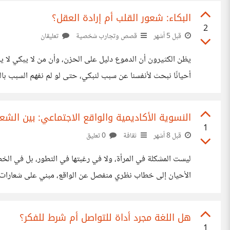
البكاء: شعور القلب أم إرادة العقل؟
2
قبل 5 أشهر
قصص وتجارب شخصية
تعليقان
يظن الكثيرون أن الدموع دليل على الحزن، وأن من لا يبكي لا يحب
أحيانًا نبحث لأنفسنا عن سبب لنبكي، حتى لو لم نفهم السبب بال
بل واجبًا، بعد وفاة جدي وابتعاد أخوالي وخالاتي بسبب الزواج
النسوية الأكاديمية والواقع الاجتماعي: بين الشعا
1
قبل 8 أشهر
ثقافة
0 تعليق
ليست المشكلة في المرأة، ولا في رغبتها في التطور، بل في الخطا
الأحيان إلى خطاب نظري منفصل عن الواقع، مبني على شعارات أك
القدرة على المواجهة والاحتكاك واتخاذ القرار. المجتمع لا يقيس الناس بالشعارات،
هل اللغة مجرد أداة للتواصل أم شرط للفكر؟
1