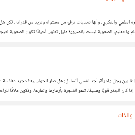
ره العلمي والفكري، وأنها تحديات ترفع من مستواه وتزيد من قدراته. لكن هل 
ضرورة أننا نتطور؟ الصعوبة بين التطور والتخلّف في العلم والتعليم، الصعوبة ليست بالضرورة دليل تطور.
وجديدة يُفترض أن تواكب العصر، لكن بدون
ا بين رجل وامرأة، أجد نفسي أتساءل: هل صار الحوار بيننا مجرد منافسة عل
جرة الحياة. إذا كان الجذر قويًا وسليمًا، تنمو الشجرة بأزهارها وثمارها، وتكون ملاذ
ست كل الفطريات
والذات