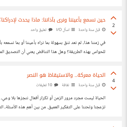
الله. فلا تجعلونا تجارب تُختبر، بل
حين نسمع بأعيننا ونرى بآذاننا: ماذا يحدث لإدراكنا؟
2
قبل سنة واحدة
اسأل I/O
تعليق واحد
في زمننا هذا، لم نعد نثق بسهولة بما نراه بأعيننا أو بما نسمعه ب
للحواس بهذه الطريقة؟ وهل هذا التناقض يعني أن التصديق الم
ربما يكون بانتظار من يفكر ويتأمل، في زمن يعج
الحياة معركة.. والاستيقاظ هو النصر
4
قبل سنة واحدة
ثقافة
10 تعليقات
الحياة ليست مجرد مرور الزمن أو تكرار أفعال ننجزها بلا وعي، 
الذي تعيشه بوعي وهدف. العمر الذي يُمنح لنا هو فرصة ثمينة