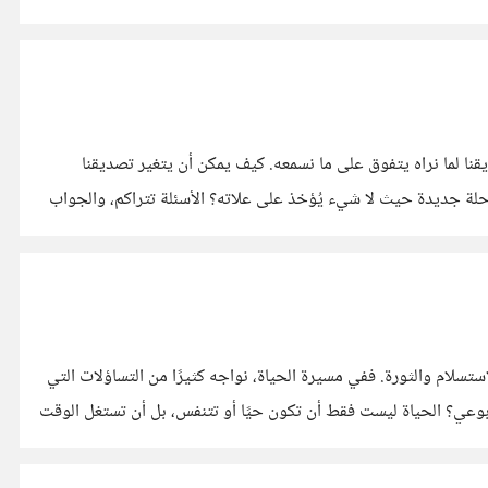
تصديقنا لما نراه يتفوق على ما نسمعه. كيف يمكن أن يتغير تصديقنا
لة جديدة حيث لا شيء يُؤخذ على علاته؟ الأسئلة تتراكم، والجواب
تسلام والثورة. ففي مسيرة الحياة، نواجه كثيرًا من التساؤلات التي
تزعجنا وتحثنا على التفكير العميق. من بين أهم هذه الأسئلة، التي سأحاول الإجابة عليها في هذا المقال ما معنى الحياة وكيف أستغل وقتي بوعي؟ الحياة ليست فقط أن تكون حيًا أو تتنفس، بل أن تستغل الوقت