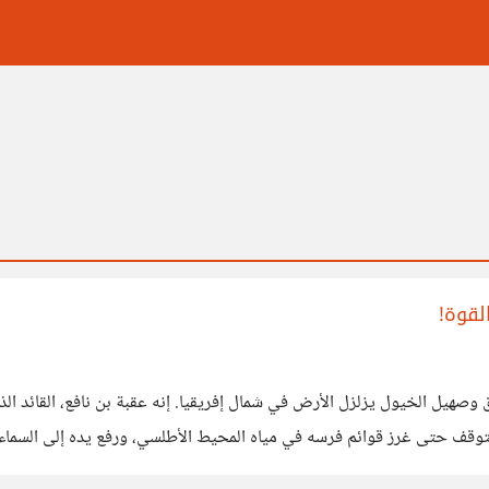
لقوة!
لفيافي يملأ الأفق وصهيل الخيول يزلزل الأرض في شمال إفريقيا. إنه عقبة بن نافع، ا
يتوقف حتى غرز قوائم فرسه في مياه المحيط الأطلسي، ورفع يده إلى السماء قائل
وجدان التاريخي،