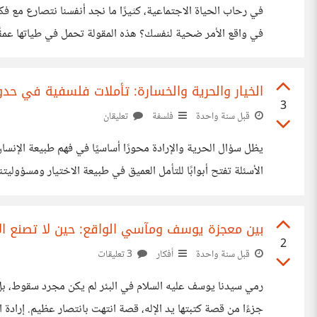
في رحاب الحياة الاجتماعية، كثيرًا ما نجد أنفسنا نتصارع م
السبب خارجنا فقط، بل أحيانًا السبب أعمق فينا، في طريقة تف
الخيار والحرية والخسارة: تأملات فلسفية في حدود
3
قبل سنة واحدة
فلسفة
تعليقان
يظل سؤال الحرية والإرادة محورًا أساسيًا في فهم طبيعة الإنسا
جهل». أي أن أفعالنا الخاطئة أو الضارة تنبع من نقص في المعرفة
بين معجزة يوسف ومآسي الواقع: حين لا تصنع الأ
2
قبل سنة واحدة
أفكار
3 تعليقات
رمي سيدنا يوسف عليه السلام في البئر لم يكن مجرد سقوط، بل 
جزءًا من