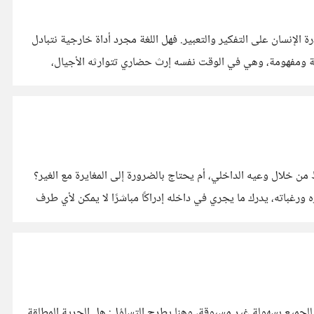
ة الإنسان على التفكير والتعبير. فهل اللغة مجرد أداة خارجية نتبادل
اره ومشاعره بطريقة منظمة ومفهومة، وهي في الوقت نفسه إرث حضاري تتوارثه الأجيال،
من خلال وعيه الداخلي، أم يحتاج بالضرورة إلى المغايرة مع الغير؟
ورغباته، يدرك ما يجري في داخله إدراكًا مباشرًا لا يمكن لأي طرف
للجميع بسهولة غير مسبوقة، وهنا يطرح التساؤل: هل الحرية المطلقة