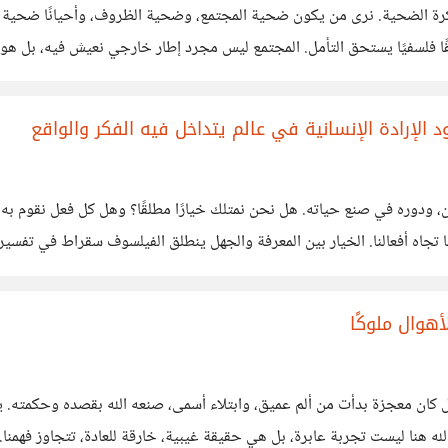
ع فكرة الضحية. نرى من يكون ضحية المجتمع، وضحية الظروف، وأحيانًا ضحية
في واقع الأمر ضحية لنفسك؟ هذه المقولة تحمل في طياتها عمقًا فلسفيًا يستحق التأمل. 
كيرنا، في ضعف
 الإرادة الإنسانية في عالم يتداخل فيه الفكر والواقع
ن، ودوره في صنع حياته. هل نحن نمتلك خيارًا مطلقًا؟ وهل كل فعل نقوم به ن
الأسئلة تفتح أبوابًا للتأمل العميق في طبيعة الاختيار ومسؤوليتنا تجا
هوال ملوكًا
كان معجزة بدأت من ألم عميق، وابتلاء أسمى، صنعه الله بقصده وحكمته. يوس
 قصة كتبتها يد الإله، قصة انتهت بانتصار عظيم. إرادة الله هنا ليست تجربة عابرة، بل هي حقيقة غيبية، خارق