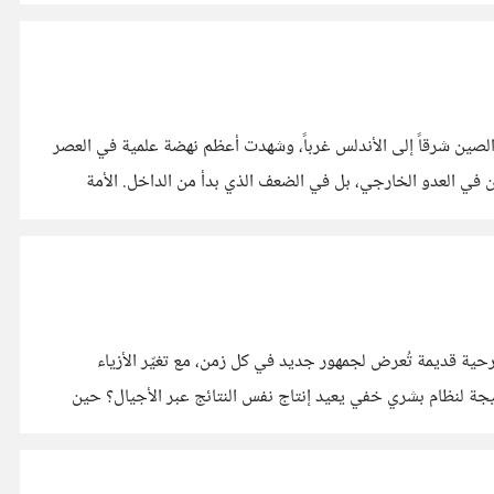
لصين شرقاً إلى الأندلس غرباً، وشهدت أعظم نهضة علمية في العصر
 في العدو الخارجي، بل في الضعف الذي بدأ من الداخل. الأمة
حية قديمة تُعرض لجمهور جديد في كل زمن، مع تغيّر الأزياء
والوجوه، وبقاء النص بلا تبديل. لقد سألت نفسي كثيرًا: هل هذه البساطة المدهشة في تكرار الحياة نابعة من طبيعة الإنسان نفسها؟ أم أنها نتيجة لنظام بشري خفي يعيد إنتاج نفس النتائج عبر الأجيال؟ حين