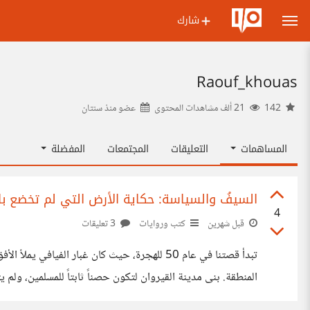
شارك
Raouf_khouas
142
21 ألف مشاهدات المحتوى
عضو منذ
سنتان
المساهمات
التعليقات
المجتمعات
المفضلة
السيفُ والسياسة: حكاية الأرض التي لم تخضع با
4
قبل شهرين
كتب وروايات
3 تعليقات
تبدأ قصتنا في عام 50 للهجرة، حيث كان غبار ا
المنطقة. بنى مدينة القيروان لتكون حصناً ثابتاً للمسلمين، ولم 
لخضته بخيلي هذه في سبيلك". كان هذا المظهر أسطورياً في ال