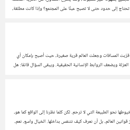
 تحتاج إلى حدود حتى لا تصبح عبئًا على المجتمع؟ وإذا كانت مطلقة،
اة قرّبت المسافات وجعلت العالم قرية صغيرة، حيث أصبح بإمكان أي
عزلة ويضعف الروابط الإنسانية الحقيقية. ويبقى السؤال قائمًا: هل
وطها نحو الطبيعة التي لا ترحم. لكن كلما نظرنا إلى الواقع كما هو،
لا كما نتخيله، ندرك أن الحرية ليست حالة خالصة ولا مطلقة، بل نتيجة احتكاك دائم بين فكرٍ يطمح وطبيعةٍ لا تتغير. ليست الحرية أن نتجاوز قوانين العالم، بل أن نعرف كيف نتنفس بداخلها. الخيال واسع، نعم،