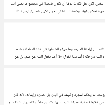
 النفس. لكن، هل فكرت يومًا أن تكون ضحية في مجتمع ما يعني أنك
المجتمع ليس مجرد إطار خارجي نعيش فيه، بل هو مرآة تعكس قوتنا وضعفنا الداخلي. حين نكون ضحايا، ليس دائمًا
اتج عن إرادتنا الحرة؟ وما موقع الخسارة في هذه المعادلة؟ هذه
ه أفعالنا. الخيار بين المعرفة والجهل ينطلق الفيلسوف سقراط في تفسيره للشر من فكرة أساسية تقول: «لا أحد يفعل الشر عن علم، بل عن
ف لم يُحكم لمجرد وقوعه في البئر، بل لصبره وإيمانه، لأنه كان
ة للعادة، تتجاوز فهمنا. هي فكرة فلسفية عميقة لا يملك لها الإنسان حلاً أو تفسيراً، إلا إذا شاء