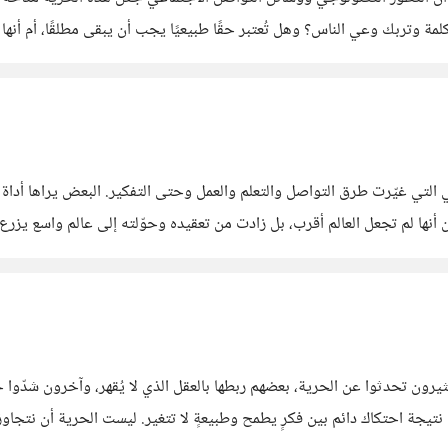
مة وتربك وعي الناس؟ وهل تُعتبر حقًا طبيعيًا يجب أن يبقى مطلقًا، أم أنها
اء الصحيحة؟ ومن يملك
هي التي غيّرت طرق التواصل والتعلم والعمل وحتى التفكير. البعض يراها أد
ا لم تجعل العالم أقرب، بل زادت من تعقيده وحوّلته إلى عالم واسع يزرع ال
 سيطرة الإنسان،
يرون تحدثوا عن الحرية، بعضهم ربطها بالعقل الذي لا يُقهر، وآخرون شدّوا خي