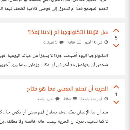
تخدم المجتمع فعلًا أم تتحول إلى فوضى كلامية تُضعف قيمة الكل
فكيف يمكن منع الإشاعات وخطاب الكراهية من أن تختلط بالآر
هل قرّبتنا التكنولوجيا أم زادتنا بُعدًا؟
5
قبل 10 أشهر
ثقافة
5 تعليقات
التكنولوجيا اليوم أصبحت جزءًا لا يتجزأ من حياتنا اليومية، ف
شخص أن يتواصل مع آخر في أي مكان وزمان. بينما يرى آخرون أنه
هذا التأثير كان مدروسًا ومخططًا له من البداية، أم أنه خرج عن
الحرية أن تصنع المعنى مما هو متاح
1
قبل سنة واحدة
ثقافة
تعليق واحد
منذ أن بدأ الإنسان يفكر، وهو يحاول فهم معنى أن يكون حرًا. كث