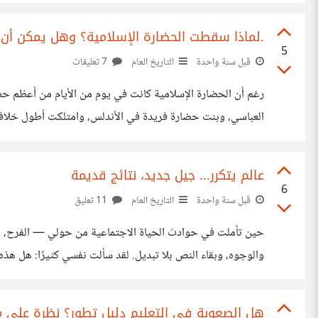
لكنه لا يصنع بيتزا من هواء. يمكنك
.لماذا سقطت الحضارة الإسلامية؟ وهل يمكن أن
5
قبل سنة واحدة
التاريخ العام
7 تعليقات
رغم أن الحضارة الإسلامية كانت في يوم من الأيام من أعظم حض
العباسي، وبنت حضارة فريدة في الأندلس، وامتلكت أطول خلافة ف
الإسلامية تفككت إلى دويلات متناحرة، كل حاكم يفكر في عرشه 
عالم يتكرر... جيل جديد، نتائج قديمة
6
قبل سنة واحدة
التاريخ العام
11 تعليق
حين تأملت في حوادث الحياة الاجتماعية من حولي — الفرح، الحز
أنظر لتاريخ بلدي، الجزائر، أجد أن ذاكرة أبي وجدي مشبعة بنفس 
هل الصعوبة في التعليم دليل تطور؟ نظرة على من