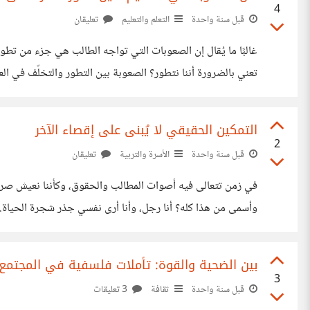
4
قبل سنة واحدة
التعلم والتعليم
تعليقان
غالبًا ما يُقال إن الصعوبات التي تواجه الطالب هي جزء من تطو
تعني بال
المناهج الدراسية غالبًا ما تحتوي على أفكار ومعلومات كثيرة 
التمكين الحقيقي لا يُبنى على إقصاء الآخر
2
قبل سنة واحدة
الأسرة والتربية
تعليقان
في زمن تتعالى فيه أصوات المطالب والحقوق، وكأننا نعيش صراعً
وأسمى من هذا كله؟ أنا رجل، وأنا أرى نفسي جذر ش
أحيانًا، ونجد أنفسنا في دوامة من الخلافات والتوترات. لكن لي
بين الضحية والقوة: تأملات فلسفية في المجتمع 
3
قبل سنة واحدة
ثقافة
3 تعليقات